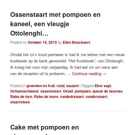
Ossenstaart met pompoen en
kaneel, een vleugje
Ottolenghi…
Posted on
October 15, 2015
by
Ellen Bouckaert
Omdat het zo’n koud pestweer is had ik me lekker met een nieuw
kookboek op de bank genesteld: “Het Kookboek”, van Ottolenghi.
Ik kreeg het voor mijn verjaardag. Ik had wel zin om eens een
van de recepten uit te proberen, …
Continue reading
→
Posted in
groenten en fruit
,
rund
,
sauzen
|
Tagged
Ekor sapi
,
Ochsenschwanz
,
ossenstaart
,
Oxtail
,
pompoen
,
queue de taureau
,
Rabo de toro
,
Rabo de touro
,
rundedrstaart
,
runderstaart
,
staartvlees
Cake met pompoen en