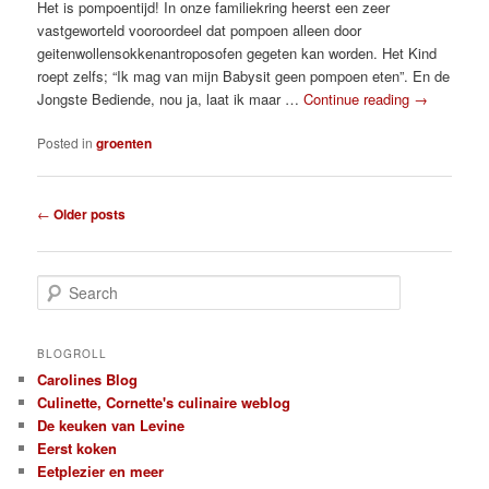
Het is pompoentijd! In onze familiekring heerst een zeer
vastgeworteld vooroordeel dat pompoen alleen door
geitenwollensokkenantroposofen gegeten kan worden. Het Kind
roept zelfs; “Ik mag van mijn Babysit geen pompoen eten”. En de
Jongste Bediende, nou ja, laat ik maar …
Continue reading
→
Posted in
groenten
Post
←
Older posts
navigation
S
e
a
r
BLOGROLL
c
Carolines Blog
h
Culinette, Cornette's culinaire weblog
De keuken van Levine
Eerst koken
Eetplezier en meer