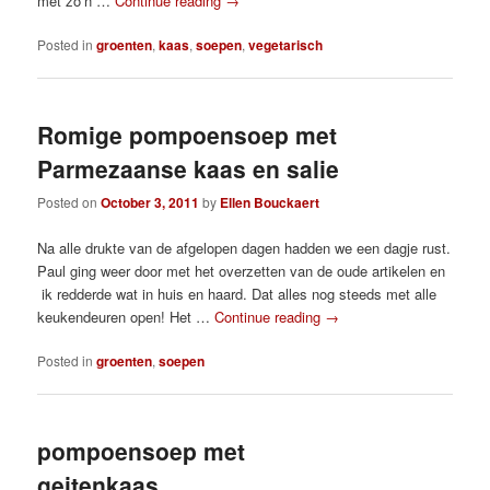
met zo’n …
Continue reading
→
Posted in
groenten
,
kaas
,
soepen
,
vegetarisch
Romige pompoensoep met
Parmezaanse kaas en salie
Posted on
October 3, 2011
by
Ellen Bouckaert
Na alle drukte van de afgelopen dagen hadden we een dagje rust.
Paul ging weer door met het overzetten van de oude artikelen en
ik redderde wat in huis en haard. Dat alles nog steeds met alle
keukendeuren open! Het …
Continue reading
→
Posted in
groenten
,
soepen
pompoensoep met
geitenkaas…