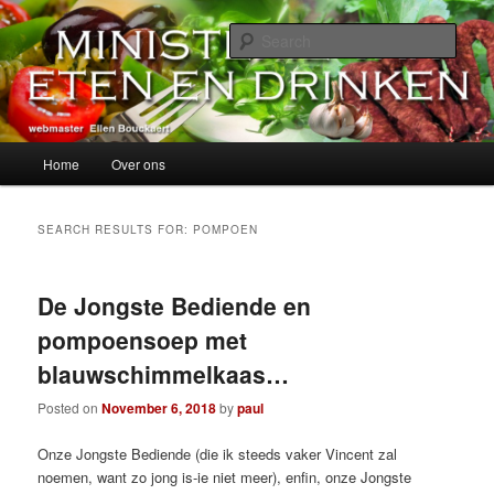
Skip
Skip
alles over eten, drinken en andere genoegens…
to
to
Sear
primary
secondary
content
content
Ministerie van Eten en Drinken
Main
Home
Over ons
menu
SEARCH RESULTS FOR:
POMPOEN
De Jongste Bediende en
pompoensoep met
blauwschimmelkaas…
Posted on
November 6, 2018
by
paul
Onze Jongste Bediende (die ik steeds vaker Vincent zal
noemen, want zo jong is-ie niet meer), enfin, onze Jongste