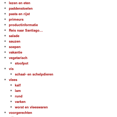
lezen en eten
paddenstoelen
pasta en rijst
primeurs
productinformatie
Reis naar Santiago…
salade
sauzen
soepen
vakantie
vegetarisch
stoofpot
vis
schaal- en schelpdieren
vlees
kalf
lam
rund
varken
worst en vleeswaren
voorgerechten