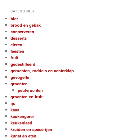
CATEGORIES
bier
brood en gebak
conserveren
desserts
eieren
feesten
fruit
gedestilleerd
geruchten, roddels en achterklap
gevogelte
groenten
peulvruchten
groenten en fruit
ijs
kaas
keukengerei
keukenleed
kruiden en specerijen
kunst en eten