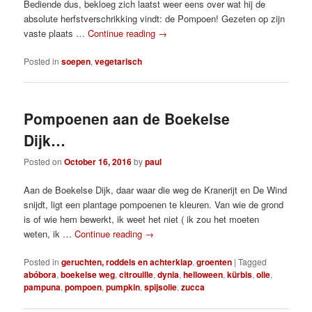
Bediende dus, bekloeg zich laatst weer eens over wat hij de
absolute herfstverschrikking vindt: de Pompoen! Gezeten op zijn
vaste plaats …
Continue reading
→
Posted in
soepen
,
vegetarisch
Pompoenen aan de Boekelse
Dijk…
Posted on
October 16, 2016
by
paul
Aan de Boekelse Dijk, daar waar die weg de Kranerijt en De Wind
snijdt, ligt een plantage pompoenen te kleuren. Van wie de grond
is of wie hem bewerkt, ik weet het niet ( ik zou het moeten
weten, ik …
Continue reading
→
Posted in
geruchten, roddels en achterklap
,
groenten
|
Tagged
abóbora
,
boekelse weg
,
citrouille
,
dynia
,
helloween
,
kürbis
,
olie
,
pampuna
,
pompoen
,
pumpkin
,
spijsolie
,
zucca