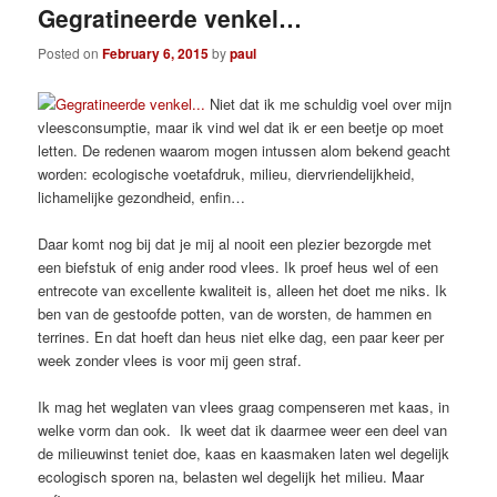
Gegratineerde venkel…
Posted on
February 6, 2015
by
paul
Niet dat ik me schuldig voel over mijn
vleesconsumptie, maar ik vind wel dat ik er een beetje op moet
letten. De redenen waarom mogen intussen alom bekend geacht
worden: ecologische voetafdruk, milieu, diervriendelijkheid,
lichamelijke gezondheid, enfin…
Daar komt nog bij dat je mij al nooit een plezier bezorgde met
een biefstuk of enig ander rood vlees. Ik proef heus wel of een
entrecote van excellente kwaliteit is, alleen het doet me niks. Ik
ben van de gestoofde potten, van de worsten, de hammen en
terrines. En dat hoeft dan heus niet elke dag, een paar keer per
week zonder vlees is voor mij geen straf.
Ik mag het weglaten van vlees graag compenseren met kaas, in
welke vorm dan ook. Ik weet dat ik daarmee weer een deel van
de milieuwinst teniet doe, kaas en kaasmaken laten wel degelijk
ecologisch sporen na, belasten wel degelijk het milieu. Maar