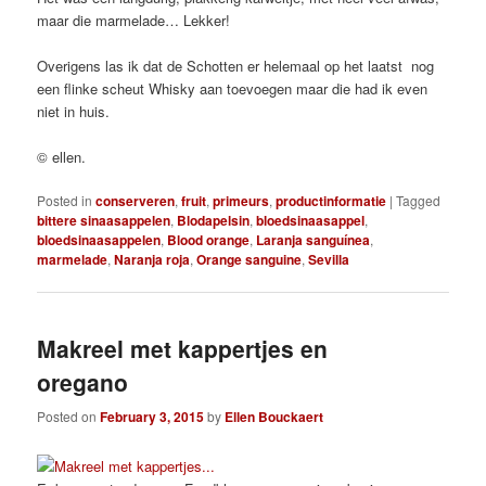
maar die marmelade… Lekker!
Overigens las ik dat de Schotten er helemaal op het laatst nog
een flinke scheut Whisky aan toevoegen maar die had ik even
niet in huis.
© ellen.
Posted in
conserveren
,
fruit
,
primeurs
,
productinformatie
|
Tagged
bittere sinaasappelen
,
Blodapelsin
,
bloedsinaasappel
,
bloedsinaasappelen
,
Blood orange
,
Laranja sanguínea
,
marmelade
,
Naranja roja
,
Orange sanguine
,
Sevilla
Makreel met kappertjes en
oregano
Posted on
February 3, 2015
by
Ellen Bouckaert