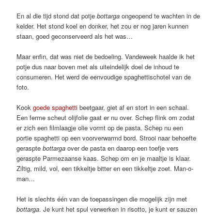
En al die tijd stond dat potje
bottarga
ongeopend te wachten in de
kelder. Het stond koel en donker, het zou er nog jaren kunnen
staan, goed geconserveerd als het was…
Maar enfin, dat was niet de bedoeling. Vandeweek haalde ik het
potje dus naar boven met als uiteindelijk doel de inhoud te
consumeren. Het werd de eenvoudige spaghettischotel van de
foto.
Kook
goede spaghetti
beetgaar, giet af en stort in een schaal.
Een ferme scheut olijfolie gaat er nu over. Schep flink om zodat
er zich een filmlaagje olie vormt op de pasta. Schep nu een
portie spaghetti op een voorverwarmd bord. Strooi naar behoefte
geraspte
bottarga
over de pasta en daarop een toefje vers
geraspte Parmezaanse kaas. Schep om en je maaltje is klaar.
Ziltig, mild, vol, een tikkeltje bitter en een tikkeltje zoet. Man-o-
man…
Het is slechts één van de toepassingen die mogelijk zijn met
bottarga
. Je kunt het spul verwerken in risotto, je kunt er sauzen