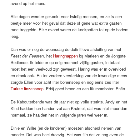
avond op het menu.
Alle dagen werd er gekookt voor twintig mensen, en zelfs een
beetje meer voor het geval dat deze of gene wat extra gasten
mee troggelde. Elke avond waren de kookpotten tot op de bodem
leeg.
Dan was er nog de woensdag de definitieve afsluiting van het
Feest der Feesten
, het
Haringhappen
bij Marleen en de Jongste
Bediende. Ik telde er op enig moment vijftig gasten, in totaal
moet het een veelvoud zijn geweest. Haring was er in overvloed
en drank ook. En ter verdere versterking van de inwendige mens
zorgde Ellen voor acht liter bonensoep en nog eens zes liter
Turkse linzensoep
. Erbij goed brood en een lik roomboter. Enfin…
De Kabouterbende was dit jaar niet op volle sterkte. Andy en het
Kind hadden hun handen vol aan Kruimel, dat was niet meer dan
normaal, ze haalden het in volgende jaren wel weer in.
Dinie en Willie (en de kinderen) moesten afscheid nemen van
moeder. Dat was heel droevig. Het was fijn dat ze nog even de