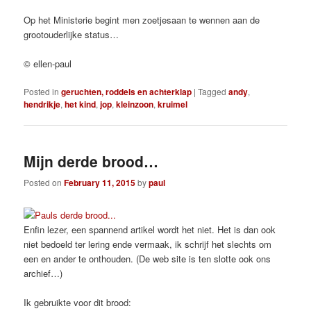
Op het Ministerie begint men zoetjesaan te wennen aan de
grootouderlijke status…
© ellen-paul
Posted in
geruchten, roddels en achterklap
|
Tagged
andy
,
hendrikje
,
het kind
,
jop
,
kleinzoon
,
kruimel
Mijn derde brood…
Posted on
February 11, 2015
by
paul
Enfin lezer, een spannend artikel wordt het niet. Het is dan ook
niet bedoeld ter lering ende vermaak, ik schrijf het slechts om
een en ander te onthouden. (De web site is ten slotte ook ons
archief…)
Ik gebruikte voor dit brood: