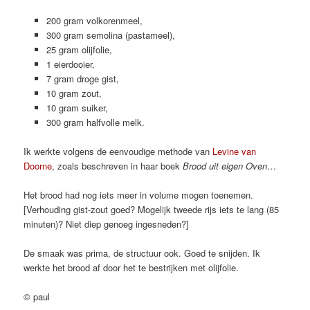
200 gram volkorenmeel,
300 gram semolina (pastameel),
25 gram olijfolie,
1 eierdooier,
7 gram droge gist,
10 gram zout,
10 gram suiker,
300 gram halfvolle melk.
Ik werkte volgens de eenvoudige methode van
Levine van
Doorne
, zoals beschreven in haar boek
Brood uit eigen Oven
…
Het brood had nog iets meer in volume mogen toenemen.
[Verhouding gist-zout goed? Mogelijk tweede rijs iets te lang (85
minuten)? Niet diep genoeg ingesneden?]
De smaak was prima, de structuur ook. Goed te snijden. Ik
werkte het brood af door het te bestrijken met olijfolie.
© paul