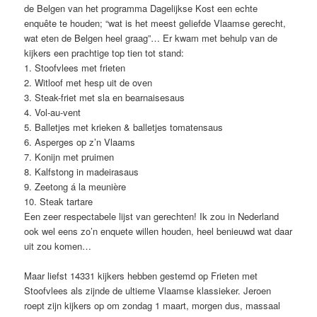
de Belgen van het programma Dagelijkse Kost een echte
enquête te houden; “wat is het meest geliefde Vlaamse gerecht,
wat eten de Belgen heel graag”… Er kwam met behulp van de
kijkers een prachtige top tien tot stand:
1. Stoofvlees met frieten
2. Witloof met hesp uit de oven
3. Steak-friet met sla en bearnaisesaus
4. Vol-au-vent
5. Balletjes met krieken & balletjes tomatensaus
6. Asperges op z’n Vlaams
7. Konijn met pruimen
8. Kalfstong in madeirasaus
9. Zeetong á la meunière
10. Steak tartare
Een zeer respectabele lijst van gerechten! Ik zou in Nederland
ook wel eens zo’n enquete willen houden, heel benieuwd wat daar
uit zou komen…
Maar liefst 14331 kijkers hebben gestemd op Frieten met
Stoofvlees als zijnde de ultieme Vlaamse klassieker. Jeroen
roept zijn kijkers op om zondag 1 maart, morgen dus, massaal