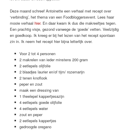
Deze maand schreef Antoinette een verhaal met recept over
‘verbinding’, het thema van een Foodbloggersevent. Lees haar
mooie verhaal
hier.
En daar kwam ik dus die makreeltjes tegen.
Een prachtig visje, gezond vanwege de ‘goede’ vetten. Veelzijdig
en goedkoop. Ik kreeg er bij het lezen van het recept spontaan
zin in. Ik neem het recept hier bijna letterlijk over.
Voor 2 tot 4 personen
2 makrelen van ieder minstens 200 gram
2 eetlepels olijfolie
2 blaadjes laurier en/of tijm/ rozemarijn
2 tenen knoflook
peper en zout
maak een dressing van
1 theelepel kappertjesazijn
4 eetlepels goede olijfolie
4 eetlepels water
zout en peper
2 eetlepels kappertjes
gedroogde oregano