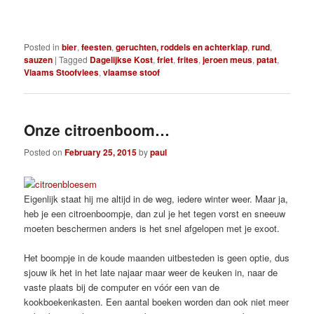
Posted in
bier
,
feesten
,
geruchten, roddels en achterklap
,
rund
,
sauzen
|
Tagged
Dagelijkse Kost
,
friet
,
frites
,
jeroen meus
,
patat
,
Vlaams Stoofvlees
,
vlaamse stoof
Onze citroenboom…
Posted on
February 25, 2015
by
paul
Eigenlijk staat hij me altijd in de weg, iedere winter weer. Maar ja,
heb je een citroenboompje, dan zul je het tegen vorst en sneeuw
moeten beschermen anders is het snel afgelopen met je exoot.
Het boompje in de koude maanden uitbesteden is geen optie, dus
sjouw ik het in het late najaar maar weer de keuken in, naar de
vaste plaats bij de computer en vóór een van de
kookboekenkasten. Een aantal boeken worden dan ook niet meer