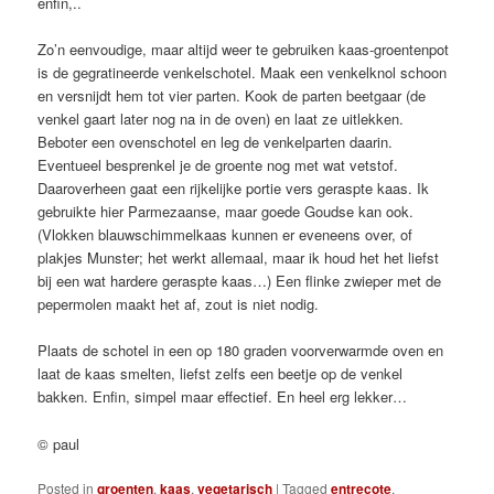
enfin,..
Zo’n eenvoudige, maar altijd weer te gebruiken kaas-groentenpot
is de gegratineerde venkelschotel. Maak een venkelknol schoon
en versnijdt hem tot vier parten. Kook de parten beetgaar (de
venkel gaart later nog na in de oven) en laat ze uitlekken.
Beboter een ovenschotel en leg de venkelparten daarin.
Eventueel besprenkel je de groente nog met wat vetstof.
Daaroverheen gaat een rijkelijke portie vers geraspte kaas. Ik
gebruikte hier Parmezaanse, maar goede Goudse kan ook.
(Vlokken blauwschimmelkaas kunnen er eveneens over, of
plakjes Munster; het werkt allemaal, maar ik houd het het liefst
bij een wat hardere geraspte kaas…) Een flinke zwieper met de
pepermolen maakt het af, zout is niet nodig.
Plaats de schotel in een op 180 graden voorverwarmde oven en
laat de kaas smelten, liefst zelfs een beetje op de venkel
bakken. Enfin, simpel maar effectief. En heel erg lekker…
© paul
Posted in
groenten
,
kaas
,
vegetarisch
|
Tagged
entrecote
,