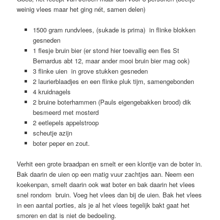
weinig vlees maar het ging nét, samen delen)
1500 gram rundvlees, (sukade is prima) in flinke blokken
gesneden
1 flesje bruin bier (er stond hier toevallig een fles St
Bernardus abt 12, maar ander mooi bruin bier mag ook)
3 flinke uien in grove stukken gesneden
2 laurierblaadjes en een flinke pluk tijm, samengebonden
4 kruidnagels
2 bruine boterhammen (Pauls eigengebakken brood) dik
besmeerd met mosterd
2 eetlepels appelstroop
scheutje azijn
boter peper en zout.
Verhit een grote braadpan en smelt er een klontje van de boter in.
Bak daarin de uien op een matig vuur zachtjes aan. Neem een
koekenpan, smelt daarin ook wat boter en bak daarin het vlees
snel rondom bruin. Voeg het vlees dan bij de uien. Bak het vlees
in een aantal porties, als je al het vlees tegelijk bakt gaat het
smoren en dat is niet de bedoeling.