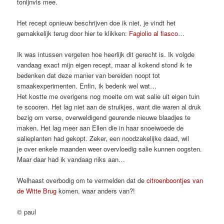
tonijnvis mee.
Het recept opnieuw beschrijven doe ik niet, je vindt het
gemakkelijk terug door hier te klikken:
Fagiolio al fiasco
…
Ik was intussen vergeten hoe heerlijk dit gerecht is. Ik volgde
vandaag exact mijn eigen recept, maar al kokend stond ik te
bedenken dat deze manier van bereiden noopt tot
smaakexperimenten. Enfin, ik bedenk wel wat…
Het kostte me overigens nog moeite om wat salie uit eigen tuin
te scooren. Het lag niet aan de struikjes, want die waren al druk
bezig om verse, overweldigend geurende nieuwe blaadjes te
maken. Het lag meer aan Ellen die in haar snoeiwoede de
salieplanten had gekopt. Zeker, een noodzakelijke daad, wil
je over enkele maanden weer overvloedig salie kunnen oogsten.
Maar daar had ik vandaag niks aan…
Welhaast overbodig om te vermelden dat de
citroenboontjes van
de Witte Brug
komen, waar anders van?!
© paul