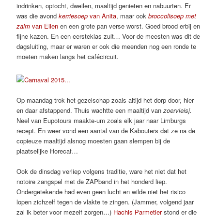
indrinken, optocht, dweilen, maaltijd genieten en nabuurten. Er
was die avond
kerriesoep
van Anita
, maar ook
broccolisoep met
zalm
van Ellen
en een grote pan verse worst. Goed brood erbij en
fijne kazen. En een eersteklas zult… Voor de meesten was dit de
dagsluiting, maar er waren er ook die meenden nog een ronde te
moeten maken langs het cafécircuit.
Op maandag trok het gezelschap zoals altijd het dorp door, hier
en daar afstappend. Thuis wachtte een maaltijd van
zoervleisj.
Neel van Eupotours maakte-um zoals elk jaar naar Limburgs
recept. En weer vond een aantal van de Kabouters dat ze na de
copieuze maaltijd alsnog moesten gaan slempen bij de
plaatselijke Horecaf…
Ook de dinsdag verliep volgens traditie, ware het niet dat het
notoire zangspel met de ZAPband in het honderd liep.
Ondergetekende had even geen lucht en wilde niet het risico
lopen zichzelf tegen de vlakte te zingen. (Jammer, volgend jaar
zal ik beter voor mezelf zorgen…)
Hachis Parmetier
stond er die