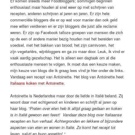
Er komen steeds meer Foodbloggers; sommigen beginnen
enthousiast maar houden al snel weer op met schrijven van
recepten, anderen schrijven al jaren en jaren. Er zijn hele
commerciële bloggers die er op wat voor manier dan ook geld
mee willen verdienen en er zijn bloggers die juist alle reclame
weren. Er zijn op Facebook talloze groepen van mensen die zich
op de een of andere manier bezig houden met het bereiden van
voedsel, met het bakken van brood; het zijn carnivoren, het
zijn vegetariërs, wijnbloggers en ga zo maar door. Leuk, ik vind er
vaak aardig gezelschap. Het is alleen een dagtaak om al die
enthousiaste mensen te volgen. Ik moet dus een keuze maken,
mijn keuze van blogs die ik graag lees vind je hier onder de links.
Vandaag een recept van Antoinette. Het blog van Antoinette heet
Italiaans koken met Antoinette.
Antoinette is Nederlandse maar door de liefde in Italië beland. Zij
woont daar met echtgenoot en kinderen en schrijft al jaren op
haar blog. “
Praten over eten heb ik altijd graag gedaan en koken
is in Italië gewoon een feest! Vandaar deze blog over Italiaanse
recepten en hun verhaal. Achtergronden en lekkere of bijzondere
aspecten van eten en wonen in Italie. Zo komt het recept tot
leven. saluti en buon appetito! “