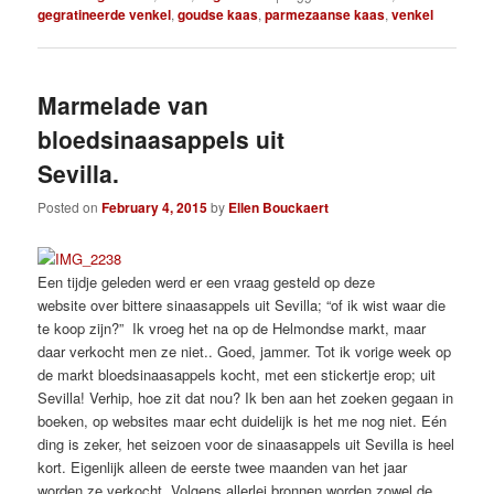
gegratineerde venkel
,
goudse kaas
,
parmezaanse kaas
,
venkel
Marmelade van
bloedsinaasappels uit
Sevilla.
Posted on
February 4, 2015
by
Ellen Bouckaert
Een tijdje geleden werd er een vraag gesteld op deze
website over bittere sinaasappels uit Sevilla; “of ik wist waar die
te koop zijn?” Ik vroeg het na op de Helmondse markt, maar
daar verkocht men ze niet.. Goed, jammer. Tot ik vorige week op
de markt bloedsinaasappels kocht, met een stickertje erop; uit
Sevilla! Verhip, hoe zit dat nou? Ik ben aan het zoeken gegaan in
boeken, op websites maar echt duidelijk is het me nog niet. Eén
ding is zeker, het seizoen voor de sinaasappels uit Sevilla is heel
kort. Eigenlijk alleen de eerste twee maanden van het jaar
worden ze verkocht. Volgens allerlei bronnen worden zowel de