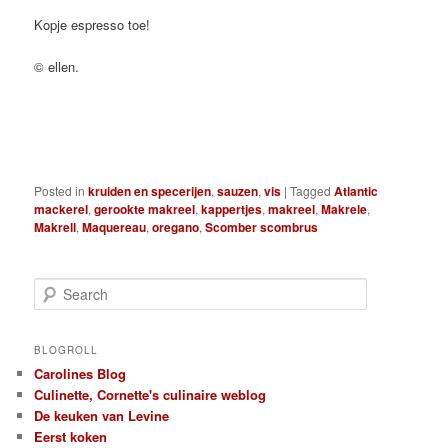
Kopje espresso toe!
© ellen.
Posted in
kruiden en specerijen
,
sauzen
,
vis
|
Tagged
Atlantic
mackerel
,
gerookte makreel
,
kappertjes
,
makreel
,
Makrele
,
Makrell
,
Maquereau
,
oregano
,
Scomber scombrus
S
e
a
r
BLOGROLL
c
Carolines Blog
h
Culinette, Cornette's culinaire weblog
De keuken van Levine
Eerst koken