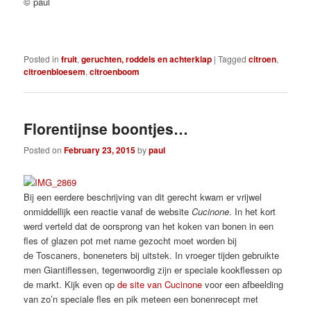
© paul
Posted in
fruit
,
geruchten, roddels en achterklap
|
Tagged
citroen
,
citroenbloesem
,
citroenboom
Florentijnse boontjes…
Posted on
February 23, 2015
by
paul
Bij een eerdere beschrijving van dit gerecht kwam er vrijwel
onmiddellijk een reactie vanaf de website
Cucinone
. In het kort
werd verteld dat de oorsprong van het koken van bonen in een
fles of glazen pot met name gezocht moet worden bij
de Toscaners, boneneters bij uitstek. In vroeger tijden gebruikte
men Giantiflessen, tegenwoordig zijn er speciale kookflessen op
de markt. Kijk even op
de site van Cucinone
voor een afbeelding
van zo’n speciale fles en pik meteen een bonenrecept met