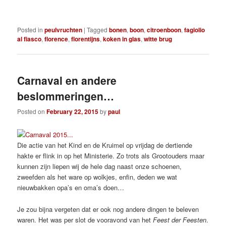
Posted in
peulvruchten
|
Tagged
bonen
,
boon
,
citroenboon
,
fagiolio
al fiasco
,
florence
,
florentijns
,
koken in glas
,
witte brug
Carnaval en andere
beslommeringen…
Posted on
February 22, 2015
by
paul
Die actie van het Kind en de Kruimel op vrijdag de dertiende
hakte er flink in op het Ministerie. Zo trots als Grootouders maar
kunnen zijn liepen wij de hele dag naast onze schoenen,
zweefden als het ware op wolkjes, enfin, deden we wat
nieuwbakken opa’s en oma’s doen…
Je zou bijna vergeten dat er ook nog andere dingen te beleven
waren. Het was per slot de vooravond van het
Feest der Feesten
.