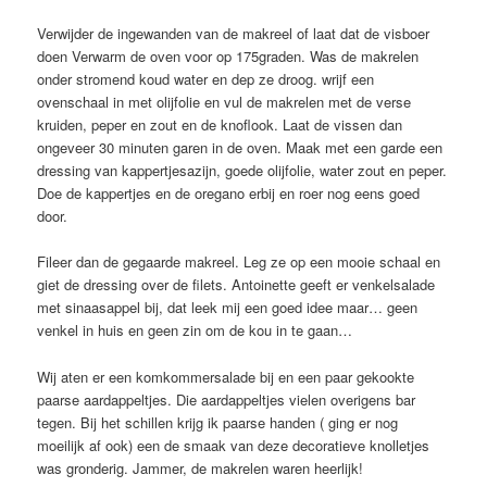
Verwijder de ingewanden van de makreel of laat dat de visboer
doen Verwarm de oven voor op 175graden. Was de makrelen
onder stromend koud water en dep ze droog. wrijf een
ovenschaal in met olijfolie en vul de makrelen met de verse
kruiden, peper en zout en de knoflook. Laat de vissen dan
ongeveer 30 minuten garen in de oven. Maak met een garde een
dressing van kappertjesazijn, goede olijfolie, water zout en peper.
Doe de kappertjes en de oregano erbij en roer nog eens goed
door.
Fileer dan de gegaarde makreel. Leg ze op een mooie schaal en
giet de dressing over de filets. Antoinette geeft er venkelsalade
met sinaasappel bij, dat leek mij een goed idee maar… geen
venkel in huis en geen zin om de kou in te gaan…
Wij aten er een komkommersalade bij en een paar gekookte
paarse aardappeltjes. Die aardappeltjes vielen overigens bar
tegen. Bij het schillen krijg ik paarse handen ( ging er nog
moeilijk af ook) een de smaak van deze decoratieve knolletjes
was gronderig. Jammer, de makrelen waren heerlijk!