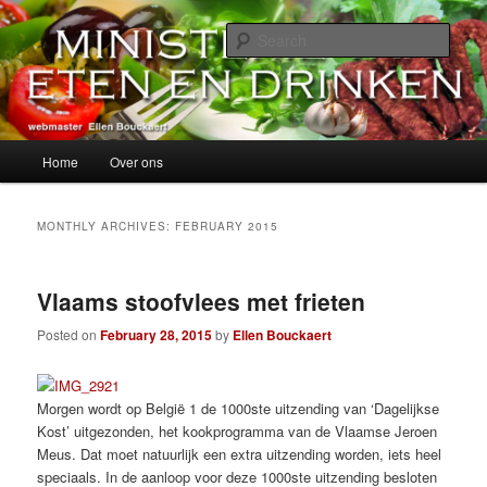
Skip
Skip
alles over eten, drinken en andere genoegens…
to
to
Sear
primary
secondary
content
content
Ministerie van Eten en Drinken
Main
Home
Over ons
menu
MONTHLY ARCHIVES:
FEBRUARY 2015
Vlaams stoofvlees met frieten
Posted on
February 28, 2015
by
Ellen Bouckaert
Morgen wordt op België 1 de 1000ste uitzending van ‘Dagelijkse
Kost’ uitgezonden, het kookprogramma van de Vlaamse Jeroen
Meus. Dat moet natuurlijk een extra uitzending worden, iets heel
speciaals. In de aanloop voor deze 1000ste uitzending besloten