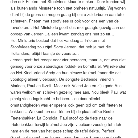
dan ook Frieten met Stoofvlees klaar te maken. Daar konden wij
als buitenlands Ministerie toch niet omheen natuurlijk. Wij wonen
dicht bij de grens en mogen graag bij onze zuiderburen aan tafel
schuiven. Frieten met stoofvlees is ook voor ons een van de
favorieten… Het Ministerie geeft dus met graagte gevolg aan de
oproep van Jeroen…alleen kwam zondag ons niet zo uit…
Het Ministerie besloot dat het vandaag al Frieten-met-
Stoofvleesdag zou zijn! Sorry Jeroen, dat heb je met die
Hollanders, altijd Haantje de voorste…
Jeroen geeft het recept voor vier personen, maar ja, dat was niet
genoeg voor onze zaterdagse roddel- en borreltafel. Wij rekenden
op Het Kind, vriend Andy en hun nieuwe kruimel (maar die eet
voorlopig alleen vloeibaar), De Jongste Bediende, vriendin
Marleen, Paul en ikzelf. Maar ook Vriend Jan en zijn gade Ans
waren welkom en schoven gezellig mee aan. Nou bleek Paul wat
pinnig vlees ingekocht te hebben… en door allerlei
omstandigheden was er opeens ook geen tijd om zelf frieten te
bakken… We kochten dus frieten bij de plaatselijke Beste
Frietenbakker, La Gondola. Paul stoof op de fiets naar de
frietenbakker terwijl kruimel Jop zijn vloeibare voeding tot zich
nam en de rest van het gezelschap de tafel dekte. Perfect!
Goed, het recept van Jeroen maar dan voor 8 personen (beetje