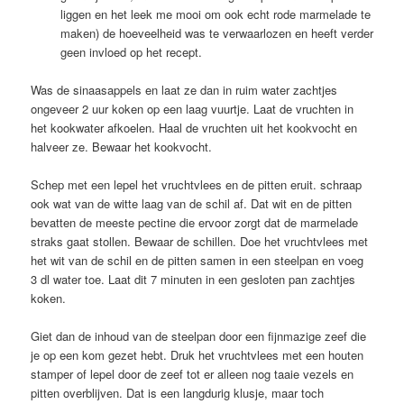
liggen en het leek me mooi om ook echt rode marmelade te
maken) de hoeveelheid was te verwaarlozen en heeft verder
geen invloed op het recept.
Was de sinaasappels en laat ze dan in ruim water zachtjes
ongeveer 2 uur koken op een laag vuurtje. Laat de vruchten in
het kookwater afkoelen. Haal de vruchten uit het kookvocht en
halveer ze. Bewaar het kookvocht.
Schep met een lepel het vruchtvlees en de pitten eruit. schraap
ook wat van de witte laag van de schil af. Dat wit en de pitten
bevatten de meeste pectine die ervoor zorgt dat de marmelade
straks gaat stollen. Bewaar de schillen. Doe het vruchtvlees met
het wit van de schil en de pitten samen in een steelpan en voeg
3 dl water toe. Laat dit 7 minuten in een gesloten pan zachtjes
koken.
Giet dan de inhoud van de steelpan door een fijnmazige zeef die
je op een kom gezet hebt. Druk het vruchtvlees met een houten
stamper of lepel door de zeef tot er alleen nog taaie vezels en
pitten overblijven. Dat is een langdurig klusje, maar toch