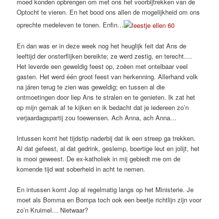
moed konden opbrengen om met ons het voorbijtrekken van de
Optocht te vieren. En het bood ons allen de mogelijkheid om ons
oprechte medeleven te tonen. Enfin…
En dan was er in deze week nog het heuglijk feit dat Ans de
leeftijd der onsterflijken bereikte; ze werd zestig, en terecht….
Het leverde een geweldig feest op, zoëen met ontelbaar veel
gasten. Het werd één groot feest van herkenning. Allerhand volk
na járen terug te zien was geweldig; en tussen al die
ontmoetingen door liep Ans te stralen en te genieten. Ik zat het
op mijn gemak af te kijken en ik bedacht dat je iedereen zo’n
verjaardagspartij zou toewensen. Ach Anna, ach Anna…
Intussen komt het tijdstip naderbij dat ik een streep ga trekken.
Al dat gefeest, al dat gedrink, geslemp, boertige leut en jolijt, het
is mooi geweest. De ex-katholiek in mij gebiedt me om de
komende tijd wat soberheid in acht te nemen.
En intussen komt Jop al regelmatig langs op het Ministerie. Je
moet als Bomma en Bompa toch ook een beetje richtlijn zijn voor
zo’n Kruimel… Nietwaar?