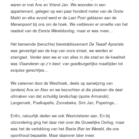
waren er met Ans en Vriend Jan. We woonden in een
appartement, gelegen op een paar honderd meter van de Grote
Markt en elke avond werd er de
Last Post
geblazen aan de
Menenpoort
bij ons om de hoek. We verbleven er omwille van het
raadsel van de
Eerste Wereldoorlog
, maar er was meer…
Het beroemde (beruchte) bieretablissement
De Twaalf Apostels
was gevestigd aan de kop van onze straat, we werden er
stamgast. Verder aten we er van alles in die stad en de kwaliteit
was
Vlaanderen op z’n best
: van goedburgerlijke maaltijden tot
exquise gerechtjes…
We zwierven door de Westhoek, deels op aanwijzing van
(andere) Ans en Alex en we bezochten al die plaatsen die deel
uitmaken van dat
schuldig landschap
(quote
Armando
);
Langemark, Poelkapelle, Zonnebeke, Sint Jan, Poperinge…
Enfin, natuurlijk deden we ook Westvleteren aan. En bij
uitzondering ging het daar niet over die Gruwelijke Oorlog, maar
was het de verlokking van het
Beste Bier ter Wereld
, die ons
oponthoud bepaalde. Maar daarover later meer.