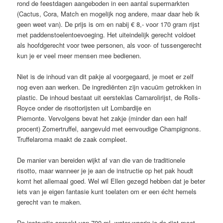
rond de feestdagen aangeboden in een aantal supermarkten
(Cactus, Cora, Match en mogelijk nog andere, maar daar heb ik
geen weet van). De prijs is om en nabij € 8,- voor 170 gram rijst
met paddenstoelentoevoeging. Het uiteindelijk gerecht voldoet
als hoofdgerecht voor twee personen, als voor- of tussengerecht
kun je er veel meer mensen mee bedienen.
Niet is de inhoud van dit pakje al voorgegaard, je moet er zelf
nog even aan werken. De ingrediënten zijn vacuüm getrokken in
plastic. De inhoud bestaat uit eersteklas Carnarolirijst, de Rolls-
Royce onder de risottorijsten uit Lombardije en
Piemonte. Vervolgens bevat het zakje (minder dan een half
procent) Zomertruffel, aangevuld met eenvoudige Champignons.
Truffelaroma maakt de zaak compleet.
De manier van bereiden wijkt af van die van de traditionele
risotto, maar wanneer je je aan de instructie op het pak houdt
komt het allemaal goed. Wel wil Ellen gezegd hebben dat je beter
iets van je eigen fantasie kunt toelaten om er een écht hemels
gerecht van te maken.
De instructie spreekt van 700 ml. water waarin je de rijst moet