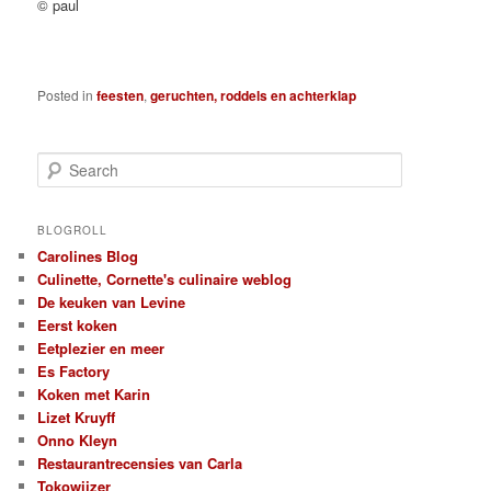
© paul
Posted in
feesten
,
geruchten, roddels en achterklap
S
e
a
r
BLOGROLL
c
Carolines Blog
h
Culinette, Cornette's culinaire weblog
De keuken van Levine
Eerst koken
Eetplezier en meer
Es Factory
Koken met Karin
Lizet Kruyff
Onno Kleyn
Restaurantrecensies van Carla
Tokowijzer