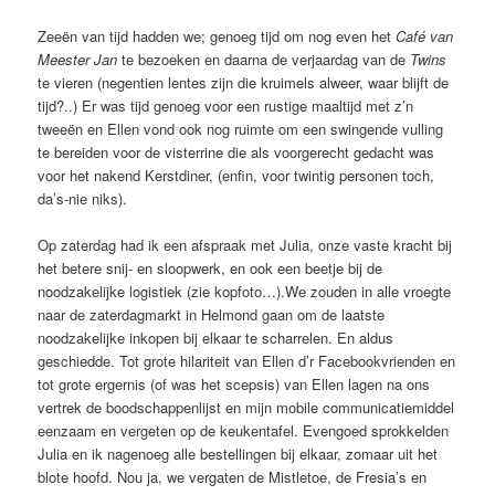
Zeeën van tijd hadden we; genoeg tijd om nog even het
Café van
Meester Jan
te bezoeken en daarna de verjaardag van de
Twins
te vieren (negentien lentes zijn die kruimels alweer, waar blijft de
tijd?..) Er was tijd genoeg voor een rustige maaltijd met z’n
tweeën en Ellen vond ook nog ruimte om een swingende vulling
te bereiden voor de visterrine die als voorgerecht gedacht was
voor het nakend Kerstdiner, (enfin, voor twintig personen toch,
da’s-nie niks).
Op zaterdag had ik een afspraak met Julia, onze vaste kracht bij
het betere snij- en sloopwerk, en ook een beetje bij de
noodzakelijke logistiek (zie kopfoto…).We zouden in alle vroegte
naar de zaterdagmarkt in Helmond gaan om de laatste
noodzakelijke inkopen bij elkaar te scharrelen. En aldus
geschiedde. Tot grote hilariteit van Ellen d’r Facebookvrienden en
tot grote ergernis (of was het scepsis) van Ellen lagen na ons
vertrek de boodschappenlijst en mijn mobile communicatiemiddel
eenzaam en vergeten op de keukentafel. Evengoed sprokkelden
Julia en ik nagenoeg alle bestellingen bij elkaar, zomaar uit het
blote hoofd. Nou ja, we vergaten de Mistletoe, de Fresia’s en