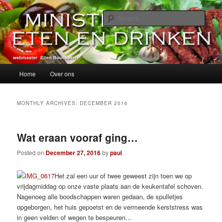
Skip
Skip
alles over eten, drinken en andere genoegens…
to
to
Sear
primary
secondary
content
content
Ministerie van Eten en Drinken
Main
Home
Over ons
menu
MONTHLY ARCHIVES:
DECEMBER 2016
Wat eraan vooraf ging…
Posted on
December 27, 2016
by
paul
Het zal een uur of twee geweest zijn toen we op
vrijdagmiddag op onze vaste plaats aan de keukentafel schoven.
Nagenoeg alle boodschappen waren gedaan, de spulletjes
opgeborgen, het huis gepoetst en de vermeende kerststress was
in geen velden of wegen te bespeuren…