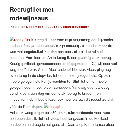
Reerugfilet met
rodewijnsaus…
Posted on
December 11, 2016
by
Ellen Bouckaert
Ik kreeg dit jaar voor mijn verjaardag een bijzonder
cadeau. Nou ja, álle cadeau’s zijn natuurlijk bijzonder, maar dit
was wat ongebruikelijker dan een boek of een fles wijn of
bloemen. Van Toon en Anita kreeg ik een prachtig stuk reerug.
Keurig gevliesd, gevaccumeerd en diepgevroren. “Gij wit daar wel
weg mee”, sprak Anita. Mooi cadeau! Het stuk vlees ging nog
even terug in de diepvries tot een mooie gelegenheid. Op zo’n
mooie gelegenheid kan je wachten tot Sint Juttemis, mooie
gelegenheden moet je zelf scheppen. Vandaag dus, vandaag
vond ik echt een dag om een stuk reerug te braden , en
misschien heb jij beste lezer ook nog iets aan dit recept zo vlak
vóór de Kerstdagen.
Het stuk woog ongeveer 450 gram, ruim voldoende voor twee
personen dus. Ik liet het vlees heel langzaam in de koelkast
ontdooien en droogde het goed af. Daarna op kamertemperatuur