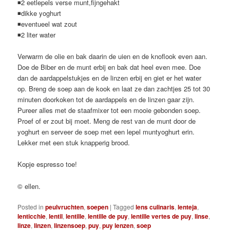
◾2 eetlepels verse munt,fijngehakt
◾dikke yoghurt
◾eventueel wat zout
◾2 liter water
Verwarm de olie en bak daarin de uien en de knoflook even aan.
Doe de Biber en de munt erbij en bak dat heel even mee. Doe
dan de aardappelstukjes en de linzen erbij en giet er het water
op. Breng de soep aan de kook en laat ze dan zachtjes 25 tot 30
minuten doorkoken tot de aardappels en de linzen gaar zijn.
Pureer alles met de staafmixer tot een mooie gebonden soep.
Proef of er zout bij moet. Meng de rest van de munt door de
yoghurt en serveer de soep met een lepel muntyoghurt erin.
Lekker met een stuk knapperig brood.
Kopje espresso toe!
© ellen.
Posted in
peulvruchten
,
soepen
|
Tagged
lens culinaris
,
lenteja
,
lenticchie
,
lentil
,
lentille
,
lentille de puy
,
lentille vertes de puy
,
linse
,
linze
,
linzen
,
linzensoep
,
puy
,
puy lenzen
,
soep