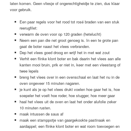
laten komen. Geen vliesje of ongerechtigheidje te zien, dus klaar
voor gebruik.
Een paar regels voor het rood tot rosé braden van een stuk
reerugfilet:
verwarm de oven voor op 120 graden (hetelucht)
Neem een pan die net groot genoeg is. In een te grote pan
gaat de boter naast het vlees verbranden.
Dep het vlees goed droog en wrijf het in met wat zout
Verhit een flinke klont boter en bak daarin het vlees aan alle
kanten mooi bruin, prik er niet in, keer met een vleestang of
twee lepels
breng het vlees over in een ovenschaal en laat het nu in de
oven ongeveer 15 minuten nagaren.
je kunt als je op het vlees drukt voelen hoe gaar het is, hoe
soepeler het voelt hoe roder, hoe stugger, hoe meer gaar
haal het vlees uit de oven en laat het onder alufolie zeker
10 minuten rusten.
maak intussen de saus af
maak een stamppotje van gaargekookte pastinaak en
aardappel; een flinke klont boter en wat room toevoegen en