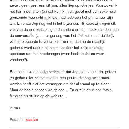
zeker: geen gestress dit jaar, alles liep op rolletjes. Voor zover ik
het kan inschatten (en dat kan ik in dit geval met aan zekerheid
grenzende waarschijnlijkheid) had iedereen het prima naar zijn
zin. En onze Jop nog wel in het bijzonder. Hij keek zijn ogen uit,
viel van de ene verbazing in de andere en nam luidkeels deel aan
de conversatie (jammer genoeg was het niet helemaal duidelijk
wat hij probeerde te vertellen). Toen er dan na de maaltijd
gedanst werd raakte hij helemaal door het dolle en sloeg
spontaan aan het haedbangen (waar heeft-ie dat nu weer
vandaan?).
Een beetje weemoedig bedenk ik dat Jop zich van al dat gefeest
en gedoe niks zal herinneren, een peuter die nog twee moet
worden heeft niet het vermogen om dat allemaal op te slaan.
Maar de basis hebben we gelegd… En er zijn altijd nog foto’s,
filmpjes en stukje op de website…
© paul
Posted in
feesten