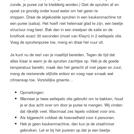
zonde, je puree zal te kledderig worden.) Giet de spruiten af en
spoel ze grondig onder koud water om het garen te
stoppen. Draai de afgekoelde spruiten in een keukenmachine tot
een puree (salsa). Het hoeft niet helemaal glad te zijn, een beetje
structuur mag best. Bak dan in een steelpan de salie en de
knoflook exact 30 seconden (moet van Kleyn) in 2 eetlepels olie.
Voeg de spruitenpuree toe, meng en draai het vuur uit.
Je kunt nu de rest van je maaltijd bereiden. Tegen de tijd dat
alles klaar is warm je de spruiten zachtjes op. Heb je de goede
temperatuur bereikt, maak dan het gerecht af met peper en zout,
meng de resterende olijfolie erdoor en voeg naar smaak wat
citroensap toe. Vorstelijke groente…
Opmerkingen:
Wanneer je twee eetlepels olie gebruikt om te bakken, houd
je er dus acht over om door je puree te mengen. Wij vinden
dat rijkelijk veel. Maximaal zes lepels voldoet voor ons.
Als bijgerecht voldoet de hoeveelheid voor 4 personen.
Heb je geen keukenmachine, dan kun je de staafmixer
gebruiken. Let er bij het pureren op dat je een beetje