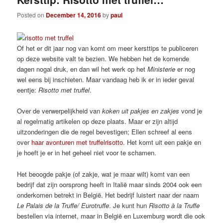
Posted on
December 14, 2016
by
paul
Of het er dit jaar nog van komt om meer kersttips te publiceren
op deze website valt te bezien. We hebben het de komende
dagen nogal druk, en dan wil het werk op het
Ministerie
er nog
wel eens bij inschieten. Maar vandaag heb ik er in ieder geval
eentje:
Risotto met truffel
.
Over de verwerpelijkheid van
koken uit pakjes en zakjes
vond je
al regelmatig artikelen op deze plaats. Maar er zijn altijd
uitzonderingen die de regel bevestigen; Ellen schreef al eens
over
haar avonturen met truffelrisotto
. Het komt uit een pakje en
je hoeft je er in het geheel niet voor te schamen.
Het beoogde pakje (of zakje, wat je maar wilt) komt van een
bedrijf dat zijn oorsprong heeft in Italië maar sinds 2004 ook een
onderkomen betrekt in België. Het bedrijf luistert naar der naam
Le Palais de la Truffe/ Eurotruffe
. Je kunt hun
Risotto à la Truffe
bestellen via internet, maar in België en Luxemburg wordt die ook