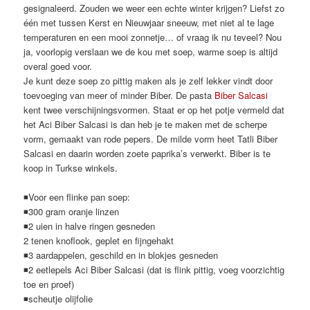
gesignaleerd. Zouden we weer een echte winter krijgen? Liefst zo
één met tussen Kerst en Nieuwjaar sneeuw, met niet al te lage
temperaturen en een mooi zonnetje… of vraag ik nu teveel? Nou
ja, voorlopig verslaan we de kou met soep, warme soep is altijd
overal goed voor.
Je kunt deze soep zo pittig maken als je zelf lekker vindt door
toevoeging van meer of minder Biber. De pasta
Biber Salcasi
kent twee verschijningsvormen. Staat er op het potje vermeld dat
het Aci Biber Salcasi is dan heb je te maken met de scherpe
vorm, gemaakt van rode pepers. De milde vorm heet Tatli Biber
Salcasi en daarin worden zoete paprika’s verwerkt. Biber is te
koop in Turkse winkels.
◾Voor een flinke pan soep:
◾300 gram oranje linzen
◾2 uien in halve ringen gesneden
2 tenen knoflook, geplet en fijngehakt
◾3 aardappelen, geschild en in blokjes gesneden
◾2 eetlepels Aci Biber Salcasi (dat is flink pittig, voeg voorzichtig
toe en proef)
◾scheutje olijfolie