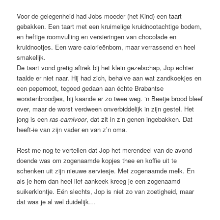
Voor de gelegenheid had Jobs moeder (het Kind) een taart
gebakken. Een taart met een kruimelige kruidnootachtige bodem,
en heftige roomvulling en versieringen van chocolade en
kruidnootjes. Een ware calorieënbom, maar verrassend en heel
smakelijk.
De taart vond gretig aftrek bij het klein gezelschap, Jop echter
taalde er niet naar. Hij had zich, behalve aan wat zandkoekjes en
een pepernoot, tegoed gedaan aan échte Brabantse
worstenbroodjes, hij kaande er zo twee weg. ‘n Beetje brood bleef
over, maar de worst verdween onverbiddelijk in zijn gestel. Het
jong is een
ras-carnivoor
, dat zit in z’n genen ingebakken. Dat
heeft-ie van zijn vader en van z’n oma.
Rest me nog te vertellen dat Jop het merendeel van de avond
doende was om zogenaamde kopjes thee en koffie uit te
schenken uit zijn nieuwe serviesje. Met zogenaamde melk. En
als je hem dan heel lief aankeek kreeg je een zogenaamd
suikerklontje. Eén slechts, Jop is niet zo van zoetigheid, maar
dat was je al wel duidelijk…