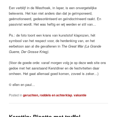
Een verblijf in de Westhoek, in Ieper, is een onvergetelijke
belevenis. Het kan niet anders dan dat je geïmponeerd,
geëmotioneerd, gedesoriënteerd en geïndoctrineerd raakt. En
passivist wordt. Het was heftig en wij werden er stil van…
Ps.: de foto toont een krans van kunststof klaprozen, hét
symbool van het respect voor, de herdenking van, en het
eerbetoon aan al die gevallenen in
The Great War (La Grande
Guerre, Der Grosse Krieg)
.
(Voor de goede orde: vanaf morgen volg je op deze web site ons
gedoe met het aanstaand Kerstdiner en de festiviteiten daar
omheen. Het gaat allemaal goed komen, zoveel is zeker…)
© ellen en paul…
Posted in
geruchten, roddels en achterklap
,
vakantie
Kersttip: Risotto met truffel…