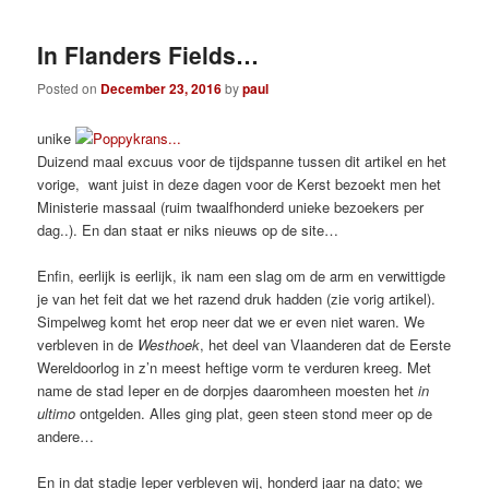
In Flanders Fields…
Posted on
December 23, 2016
by
paul
unike
Duizend maal excuus voor de tijdspanne tussen dit artikel en het
vorige, want juist in deze dagen voor de Kerst bezoekt men het
Ministerie massaal (ruim twaalfhonderd unieke bezoekers per
dag..). En dan staat er niks nieuws op de site…
Enfin, eerlijk is eerlijk, ik nam een slag om de arm en verwittigde
je van het feit dat we het razend druk hadden (zie vorig artikel).
Simpelweg komt het erop neer dat we er even niet waren. We
verbleven in de
Westhoek
, het deel van Vlaanderen dat de Eerste
Wereldoorlog in z’n meest heftige vorm te verduren kreeg. Met
name de stad Ieper en de dorpjes daaromheen moesten het
in
ultimo
ontgelden. Alles ging plat, geen steen stond meer op de
andere…
En in dat stadje Ieper verbleven wij, honderd jaar na dato; we