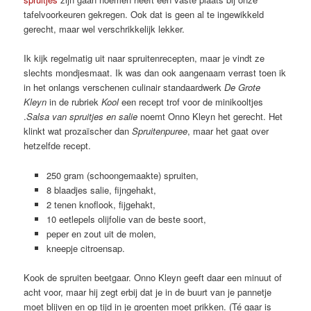
tafelvoorkeuren gekregen. Ook dat is geen al te ingewikkeld
gerecht, maar wel verschrikkelijk lekker.
Ik kijk regelmatig uit naar spruitenrecepten, maar je vindt ze
slechts mondjesmaat. Ik was dan ook aangenaam verrast toen ik
in het onlangs verschenen culinair standaardwerk
De Grote
Kleyn
in de rubriek
Kool
een recept trof voor de minikooltjes
.
Salsa van spruitjes en salie
noemt Onno Kleyn het gerecht. Het
klinkt wat prozaïscher dan
Spruitenpuree
, maar het gaat over
hetzelfde recept.
250 gram (schoongemaakte) spruiten,
8 blaadjes salie, fijngehakt,
2 tenen knoflook, fijgehakt,
10 eetlepels olijfolie van de beste soort,
peper en zout uit de molen,
kneepje citroensap.
Kook de spruiten beetgaar. Onno Kleyn geeft daar een minuut of
acht voor, maar hij zegt erbij dat je in de buurt van je pannetje
moet blijven en op tijd in je groenten moet prikken. (Té gaar is