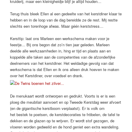
kruiderij, maar een kleinigheidje blijf je altijd houden…
Terug thuis bleek Ellen al een gedeelte van het kerstdiner klaar te
hebben en in de loop van de dag bereidde ze de rest. Mij restte
slechts een torenhoge afwas. Maar géén kerststress…
Kersttip: laat ons Marleen een werkschema maken voor je
feestje… Bij ons begon dat zo’n tien jaar geleden. Marleen
deelde alle werkzaamheden in, hing er tijd en plaats aan en
koppelde alle taken aan de competenties van de afzonderlijke
deelnemers van het kerstdiner. Het weldadige gevolg van dat
werkschema is dat Ellen en ik ons alleen druk hoeven te maken
over het Kerstdiner, over voedsel en drank.
De menukaart wordt ontworpen en gedrukt. Voorts is er is een
ploeg die meubilair aanvoert en op Tweede Kerstdag weer afvoert
(en de gigantische kerstboom verplaatst). Er is volk om
het bestek te poetsen, de kerstdecoraties te fröbelen, de tafel te
dekken en de glazen op te wrijven. Er wordt stof gezogen, de
vloeren worden gedweild en de hond geniet een extra wandeling.