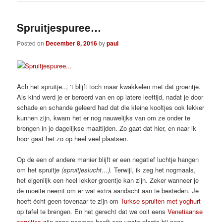
Spruitjespuree…
Posted on
December 8, 2016
by
paul
Ach het spruitje.., ‘t blijft toch maar kwakkelen met dat groentje.
Als kind werd je er beroerd van en op latere leeftijd, nadat je door
schade en schande geleerd had dat die kleine kooltjes ook lekker
kunnen zijn, kwam het er nog nauwelijks van om ze onder te
brengen in je dagelijkse maaltijden. Zo gaat dat hier, en naar ik
hoor gaat het zo op heel veel plaatsen.
Op de een of andere manier blijft er een negatief luchtje hangen
om het spruitje
(spruitjeslucht…).
Terwijl, ik zeg het nogmaals,
het eigenlijk een heel lekker groentje kan zijn. Zeker wanneer je
de moeite neemt om er wat extra aandacht aan te besteden. Je
hoeft écht geen tovenaar te zijn om
Turkse spruiten met yoghurt
op tafel te brengen. En het gerecht dat we ooit eens
Venetiaanse
spruitjes
zijn gaan noemen heeft een vaste plaats bij onze