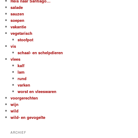
Reis naar Santiago…
salade
sauzen
soepen
vakantie
vegetarisch
stoofpot
vis
schaal- en schelpdieren
vlees
kalf
lam
rund
varken
worst en vleeswaren
voorgerechten
wijn
wild
wild- en gevogelte
ARCHIEF