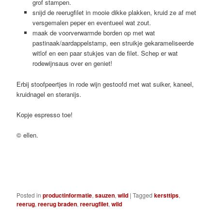
grof stampen.
snijd de reerugfilet in mooie dikke plakken, kruid ze af met
versgemalen peper en eventueel wat zout.
maak de voorverwarmde borden op met wat
pastinaak/aardappelstamp, een struikje gekarameliseerde
witlof en een paar stukjes van de filet. Schep er wat
rodewijnsaus over en geniet!
Erbij stoofpeertjes in rode wijn gestoofd met wat suiker, kaneel,
kruidnagel en steranijs.
Kopje espresso toe!
© ellen.
Posted in
productinformatie
,
sauzen
,
wild
|
Tagged
kersttips
,
reerug
,
reerug braden
,
reerugfilet
,
wild