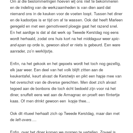
Om al die beslommeringen hoeven wij ons niet te bekommeren
en de indeling van de werkzaamheden is van dien aard dat
niemand ons in de keuken voor de voeten loopt. Tussen het diner
en de kadootjes is er tijd om af te wassen. Ook dat heeft Marleen
geregeld en met een gemotiveerd ploegje gaat het razend snel.
En het aardige is dat al dat werk op Tweede Kerstdag nog eens
wordt herhaald, zodat ons huis kort na het middaguur weer
spic-
and-span
op orde is, gewoon alsof er niets is gebeurd. Een ware
aanrader, zo’n werklijstje.
Enfin, na het gekook en het gepoets wordt het toch nog gezellig,
elk jaar weer. Een deel van het volk blijft zitten aan de
keukentafel, keurt alvast de Kerstwijn en pikt een hapje mee van
het overschot van de diverse gerechten. Men doet zich alvast
tegoed aan de bonbons die toch écht bedoeld zijn voor ná het
diner, snuffelt eens wat aan de Armagnac en proeft een flintertje
kaas. Of men drinkt gewoon een kopje thee…
Ook dit ritueel herhaalt zich op Tweede Kerstdag, maar dan met
de
left-overs
….
Enfin, over het diner komen we morgen te vertellen. Zoveel is