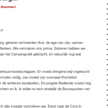
n Bouckaert
e?”
urg, gisteren arriveerden Ans, de ega van Jan, samen
Marleen. We vermaken ons prima. Gisteren hebben we
aan het Campingcafé gebracht, en natuurlijk nog wat
serieuze boodschappen. Er moest dringend wijn ingekocht
rmolen nodig, Jan moest zijn voorraad Rochefort
or de winterse stoofpotten, De jongste Bediende moest nog
ichten en ik, ik wilde nu toch eindelijk de Bonuspunten van
n alle vroegte vertrokken we. Eerst naar de Cora in