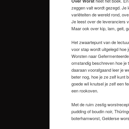
Over Worst
heet het boek. En d
zeggen valt wordt gezegd. Je 
variëteiten de wereld rond, ove
Je leest over de leveranciers 
Maar ook over kip, lam, geit, 
Het zwaartepunt van de lectuur l
voor stap wordt uitgelegd hoe 
Worsten naar Gefermenteerde 
omstandig beschreven hoe je t
daaraan voorafgaand leer je we
beter nog, hoe je ze zelf kunt
goede wil knutsel je zelf een 
een rookoven.
Met de ruim zestig worstrecept
pudding of boudin noir, Thürin
boterhamworst, Gelderse wors