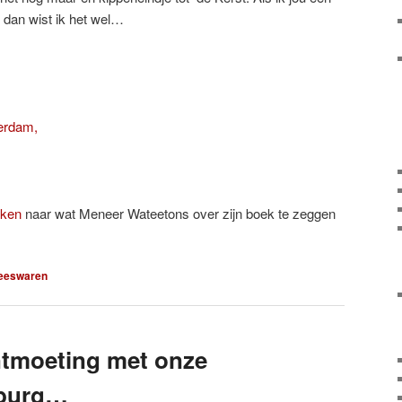
 dan wist ik het wel…
terdam,
jken
naar wat Meneer Wateetons over zijn boek te zeggen
leeswaren
ntmoeting met onze
mburg…