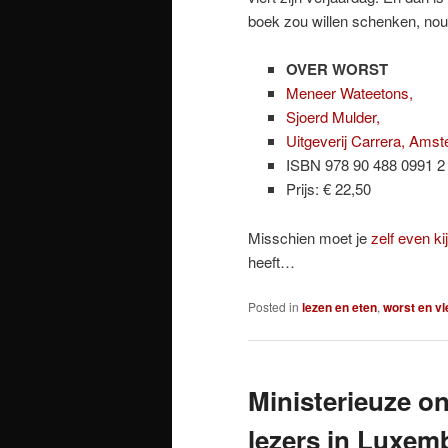
boek zou willen schenken, nou
OVER WORST
Meneer Wateetons,
Sjoerd Mulder,
Uitgeverij Carrera, Ams
ISBN 978 90 488 0991 2
Prijs: € 22,50
Misschien moet je
zelf even ki
heeft…
Posted in
lezen en eten
,
worst en v
Ministerieuze o
lezers in Luxe