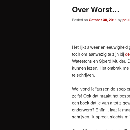
Over Worst…
Posted on
October 30, 2011
by
paul
Het lijkt alweer en eeuwighei
toch om aanwezig te zijn bij
de
Wateetons en Sjoerd Mulder. Da
kunnen lezen. Het ontbrak me a
te schrijven.
Wel vond ik “tussen de soep e
zelfs! Ook dat maakt het bespr
een boek dat je van a tot z gew
onderwerp? Enfin,.. laat ik ma
schrijven, ik spreek slechts mi