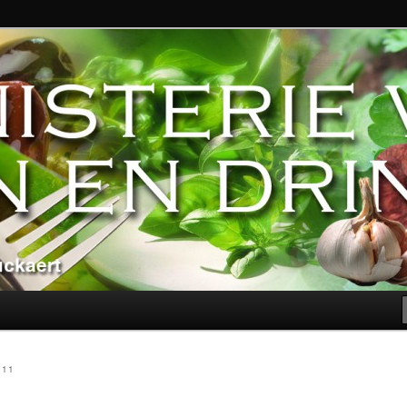
ndere genoegens…
n Eten en Drinken
011