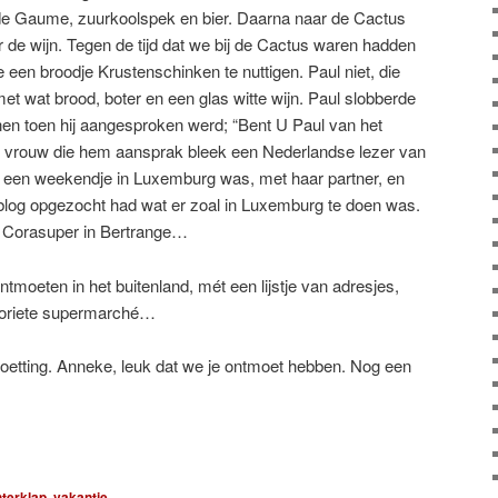
de Gaume, zuurkoolspek en bier. Daarna naar de Cactus
 de wijn. Tegen de tijd dat we bij de Cactus waren hadden
e een broodje Krustenschinken te nuttigen. Paul niet, die
et wat brood, boter en een glas witte wijn. Paul slobberde
innen toen hij aangesproken werd; “Bent U Paul van het
 De vrouw die hem aansprak bleek een Nederlandse lezer van
e een weekendje in Luxemburg was, met haar partner, en
blog opgezocht had wat er zoal in Luxemburg te doen was.
e Corasuper in Bertrange…
tmoeten in het buitenland, mét een lijstje van adresjes,
voriete supermarché…
oetting. Anneke, leuk dat we je ontmoet hebben. Nog een
hterklap
,
vakantie