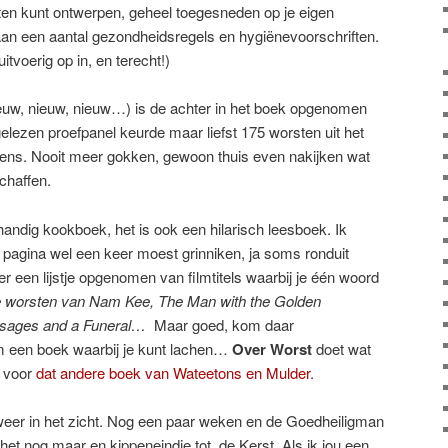
sten kunt ontwerpen, geheel toegesneden op je eigen
aan een aantal gezondheidsregels en hygiënevoorschriften.
itvoerig op in, en terecht!)
ieuw, nieuw, nieuw…) is de achter in het boek opgenomen
elezen proefpanel keurde maar liefst 175 worsten uit het
ens. Nooit meer gokken, gewoon thuis even nakijken wat
chaffen.
 handig kookboek, het is ook een hilarisch leesboek. Ik
ke pagina wel een keer moest grinniken, ja soms ronduit
r een lijstje opgenomen van filmtitels waarbij je één woord
worsten van Nam Kee, The Man with the Golden
sages and a Funeral…
Maar goed, kom daar
 een boek waarbij je kunt lachen…
Over Worst
doet wat
r voor
dat andere boek van Wateetons en Mulder
.
eer in het zicht. Nog een paar weken en de Goedheiligman
s het nog maar en kippeneindje tot de Kerst. Als ik jou een