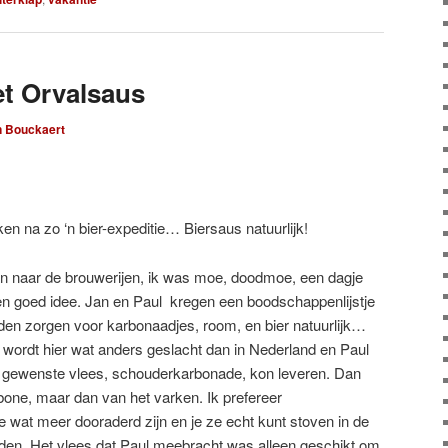
t Orvalsaus
n Bouckaert
en na zo ‘n bier-expeditie… Biersaus natuurlijk!
n naar de brouwerijen, ik was moe, doodmoe, een dagje
een goed idee. Jan en Paul kregen een boodschappenlijstje
en zorgen voor karbonaadjes, room, en bier natuurlijk…
Er wordt hier wat anders geslacht dan in Nederland en Paul
t gewenste vlees, schouderkarbonade, kon leveren. Dan
bone, maar dan van het varken. Ik prefereer
wat meer dooraderd zijn en je ze echt kunt stoven in de
den. Het vlees dat Paul meebracht was alleen geschikt om