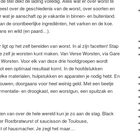
e titel dekt de lading volledig. Alles wat er over worst te
leest over de geschiedenis van de worst, over soorten en
r wat je aanschaft op je vakantie in binnen- en buitenland.
van de onontbeerlijke ingrediënten, het varken en de koe.
gans en wild (en paard…).
igt op het zelf bereiden van worst. In al zijn facetten! Stap
je zelf je worsten kunt maken. Van Verse Worsten, via Gare
Worsten. Voor elk van deze drie hoofdgroepen wordt
ot een optimaal resultaat komt. In de hoofdstukken
lke materialen, hulpstukken en apparaten je nodig hebt. En
 bouwen, doorgaans voor heel weinig geld. Met een beetje
fermentatie- en droogkast, een worstgun, een spuitzak en
en van over de hele wereld kun je zo aan de slag. Black
ger Rostbratwurst of saucisson de Toulouse,
t of hausmacher. Je zegt het maar…