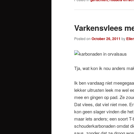
Varkensvlees me
Posted on
October 26, 2011
by
Elle
Tja, wat kon ik nou anders mak
Ik ben vandaag niet meegegaa
lekker uitrusten leek me wel 
mee en gingen op pad. Ze zoud
Dat vlees, dat viel niet mee. 
kon geen slager vinden die he
maar iets anders; een soort T-
schouderkarbonaden omdat die 
saus, zonder dat ze droog wor