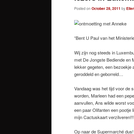
Posted on
October 28, 2011
by
Elle
“Bent U Paul van het Ministeri
Wij zijn nog steeds in Luxemb
met De Jongste Bediende en 
lekker gegeten, een bezoekje 
geroddeld en geborreld…
Vandaag was het tijd voor de 
worden, Marleen had een pepe
aanvullen, Ans wilde worst vo
een paar Olifanten een pootje l
mijn Cactuskaart verzilveren!!!
Op naar de Supermarché dus! I