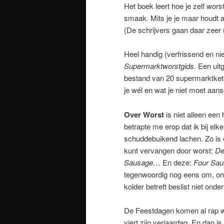
Het boek leert hoe je zelf wor
smaak. Mits je je maar houdt 
(De schrijvers gaan daar zeer u
Heel handig (verfrissend en n
Supermarktworstgids.
Een uitg
bestand van 20 supermarktket
je wél en wat je niet moet aans
Over Worst
is niet alleen een
betrapte me erop dat ik bij el
schuddebuikend lachen. Zo is e
kunt vervangen door worst:
De 
Sausage…
En deze:
Four Sau
tegenwoordig nog eens om, om
kolder betreft beslist niet onde
De Feestdagen komen al rap w
viert zijn verjaardag. En dan i