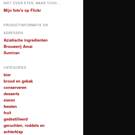
NIET OVER ETEN, MAAR TOCH...
Mijn foto's op Flickr
PRODUCTINFORMATIE EN
ADRESSEN
Aziatische ingredienten
Brouwerij Amai
Sumiran
CATEGORIES
bier
brood en gebak
conserveren
desserts
eieren
feesten
fruit
gedestilleerd
geruchten, roddels en
achterklap