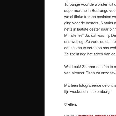
Turpange voor de worsten uit 
supermarché in Bertrange voor
we al flinke trek en besloten w
ging voor de oesters, 6 stuks m
net zijn laatste oester naar b
Ministerie?” Ja, dat was hij.
ons weblog. Ze vertelde dat z
dat ze van te voren op ons we
Ze zocht nog het adres van d
Wat Leuk! Zomaar een fan te on
van Meneer Fisch tot onze fa
Marleen fotografeerde de ontm
fijn weekend in Luxemburg!
© ellen.
Posted in
geruchten, roddels en ac