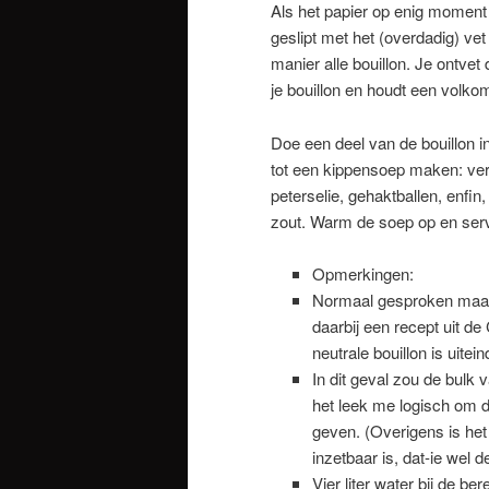
Als het papier op enig moment 
geslipt met het (overdadig) ve
manier alle bouillon. Je ontvet
je bouillon en houdt een volkom
Doe een deel van de bouillon i
tot een kippensoep maken: verm
peterselie, gehaktballen, enfi
zout. Warm de soep op en se
Opmerkingen:
Normaal gesproken maak i
daarbij een recept uit de
neutrale bouillon is uitei
In dit geval zou de bulk
het leek me logisch om 
geven. (Overigens is het
inzetbaar is, dat-ie wel de
Vier liter water bij de be