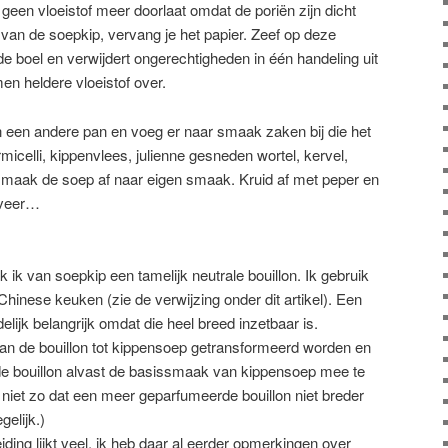
geen vloeistof meer doorlaat omdat de poriën zijn dicht
t van de soepkip, vervang je het papier. Zeef op deze
 de boel en verwijdert ongerechtigheden in één handeling uit
en heldere vloeistof over.
n een andere pan en voeg er naar smaak zaken bij die het
icelli, kippenvlees, julienne gesneden wortel, kervel,
n, maak de soep af naar eigen smaak. Kruid af met peper en
rveer…
k van soepkip een tamelijk neutrale bouillon. Ik gebruik
 Chinese keuken (zie de verwijzing onder dit artikel). Een
ndelijk belangrijk omdat die heel breed inzetbaar is.
 van de bouillon tot kippensoep getransformeerd worden en
de bouillon alvast de basissmaak van kippensoep mee te
 niet zo dat een meer geparfumeerde bouillon niet breder
gelijk.)
reiding lijkt veel, ik heb daar al eerder opmerkingen over