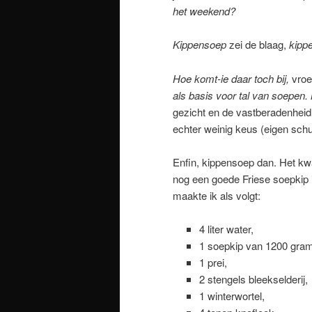
het weekend?
Kippensoep
zei de blaag,
kipp
Hoe komt-ie daar toch bij,
vroe
als basis voor tal van soepen.
gezicht en de vastberadenhei
echter weinig keus (eigen sch
Enfin, kippensoep dan. Het kwam
nog een goede Friese soepkip i
maakte ik als volgt:
4 liter water,
1 soepkip van 1200 gram
1 prei,
2 stengels bleekselderij,
1 winterwortel,