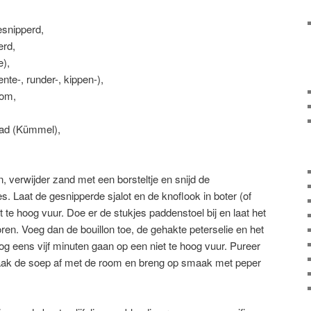
gesnipperd,
erd,
e),
oente-, runder-, kippen-),
oom,
aad (Kümmel),
erwijder zand met een borsteltje en snijd de
es. Laat de gesnipperde sjalot en de knoflook in boter (of
t te hoog vuur. Doe er de stukjes paddenstoel bij en laat het
ren. Voeg dan de bouillon toe, de gehakte peterselie en het
nog eens vijf minuten gaan op een niet te hoog vuur. Pureer
ak de soep af met de room en breng op smaak met peper