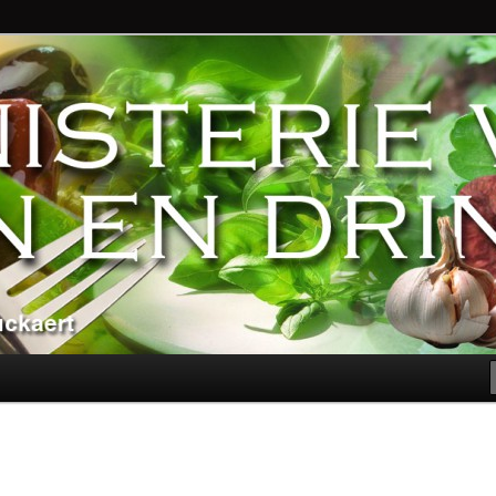
ndere genoegens…
n Eten en Drinken