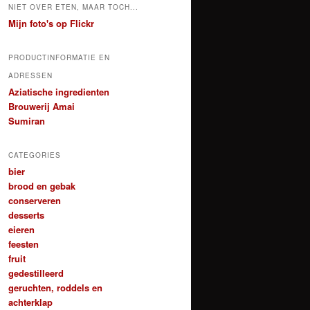
NIET OVER ETEN, MAAR TOCH...
Mijn foto's op Flickr
PRODUCTINFORMATIE EN
ADRESSEN
Aziatische ingredienten
Brouwerij Amai
Sumiran
CATEGORIES
bier
brood en gebak
conserveren
desserts
eieren
feesten
fruit
gedestilleerd
geruchten, roddels en
achterklap