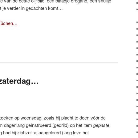
e van de beste olijfolie, een blaadje oregano, een snuifje
at je verder in gedachten komt…
 Küchen…
zaterdag…
eken op woensdag, zoals hij placht te doen vóór de
m dagenlang geïnstrueerd (gedrild) op het item
gepaste
g had hij zichzelf al aangeleerd (lang leve het