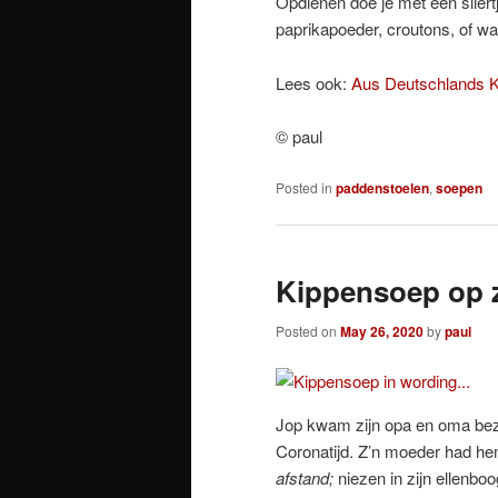
Opdienen doe je met een sliertj
paprikapoeder, croutons, of w
Lees ook:
Aus Deutschlands
© paul
Posted in
paddenstoelen
,
soepen
Kippensoep op 
Posted on
May 26, 2020
by
paul
Jop kwam zijn opa en oma bezo
Coronatijd. Z’n moeder had he
afstand;
niezen in zijn ellenboo