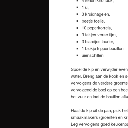
4 tenen knoflook,
1 ui,
3 kruidnagelen,
beetje foelie,
10 peperkorrels,
3 takjes verse tijm,
3 blaadjes laurier,
1 blokje kippenbouillon,
uienschillen.
Spoel de kip en verwijder event
water. Breng aan de kook en s
vervolgens de verdere groenten
vervolgend de boel op een heel
het vuur en laat de bouillon af
Haal de kip uit de pan, pluk he
smaakmakers (groenten en kruid
Leg vervolgens goed keukenpapie