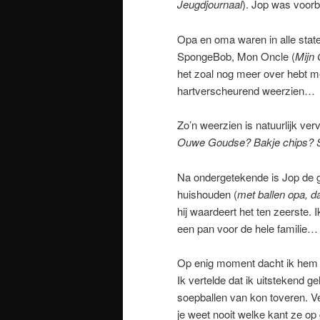
Jeugdjournaal
). Jop was voor
Opa en oma waren in alle staten
SpongeBob, Mon Oncle (
Mijn
het zoal nog meer over hebt me
hartverscheurend weerzien…
Zo’n weerzien is natuurlijk ve
Ouwe Goudse? Bakje chips? S
Na ondergetekende is Jop de g
huishouden (
met ballen opa, dat
hij waardeert het ten zeerste.
een pan voor de hele familie…
Op enig moment dacht ik hem 
Ik vertelde dat ik uitstekend 
soepballen van kon toveren. Ve
je weet nooit welke kant ze o