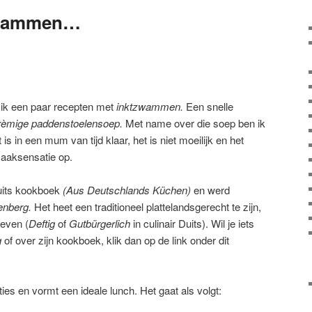
zwammen…
de ik een paar recepten met
inktzwammen.
Een snelle
rèmige paddenstoelensoep.
Met name over die soep ben ik
is in een mum van tijd klaar, het is niet moeilijk en het
maaksensatie op.
Duits kookboek
(Aus Deutschlands Küchen)
en werd
enberg.
Het heet een traditioneel plattelandsgerecht te zijn,
geven (
Deftig
of
Gutbürgerlich
in culinair Duits). Wil je iets
g
of over zijn kookboek, klik dan op de link onder dit
ties en vormt een ideale lunch. Het gaat als volgt: