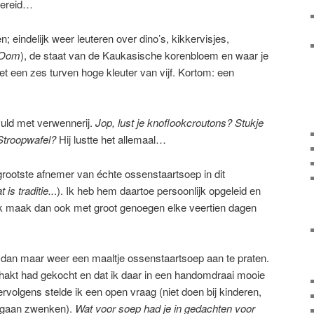
bereid…
; eindelijk weer leuteren over dino’s, kikkervisjes,
 Oom
), de staat van de Kaukasische korenbloem en waar je
t een zes turven hoge kleuter van vijf. Kortom: een
rvuld met verwennerij.
Jop, lust je knoflookcroutons? Stukje
troopwafel?
Hij lustte het allemaal…
rootste afnemer van échte ossenstaartsoep in dit
 is traditie..
.). Ik heb hem daartoe persoonlijk opgeleid en
 Ik maak dan ook met groot genoegen elke veertien dagen
dan maar weer een maaltje ossenstaartsoep aan te praten.
gehakt had gekocht en dat ik daar in een handomdraai mooie
rvolgens stelde ik een open vraag (niet doen bij kinderen,
p gaan zwenken).
Wat voor soep had je in gedachten voor