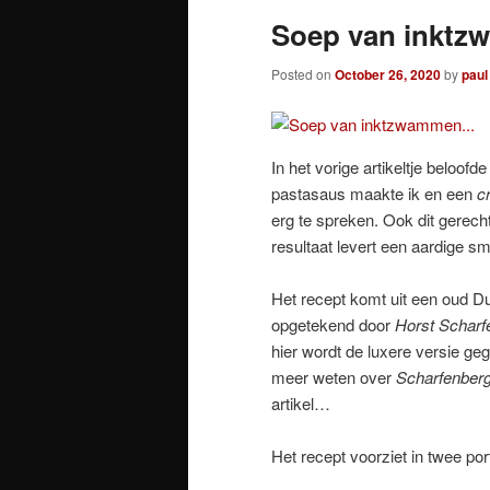
Soep van inkt
Posted on
October 26, 2020
by
paul
In het vorige artikeltje beloof
pastasaus maakte ik en een
c
erg te spreken. Ook dit gerecht 
resultaat levert een aardige s
Het recept komt uit een oud 
opgetekend door
Horst Scharf
hier wordt de luxere versie ge
meer weten over
Scharfenber
artikel…
Het recept voorziet in twee por