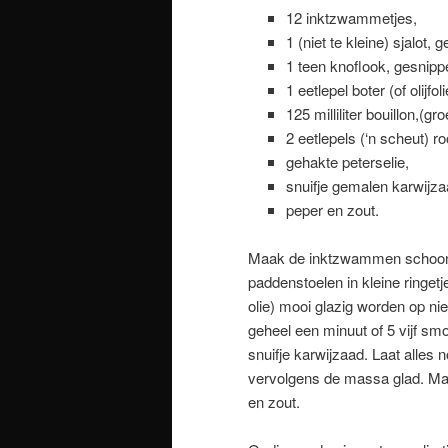
12 inktzwammetjes,
1 (niet te kleine) sjalot, 
1 teen knoflook, gesnipp
1 eetlepel boter (of olijfoli
125 milliliter bouillon,(gr
2 eetlepels (‘n scheut) r
gehakte peterselie,
snuifje gemalen karwijz
peper en zout.
Maak de inktzwammen schoon, v
paddenstoelen in kleine ringetj
olie) mooi glazig worden op nie
geheel een minuut of 5 vijf smo
snuifje karwijzaad. Laat alles 
vervolgens de massa glad. Ma
en zout.