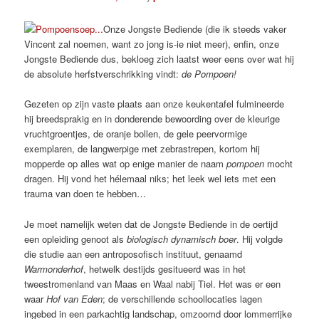
Onze Jongste Bediende (die ik steeds vaker
Vincent zal noemen, want zo jong is-ie niet meer), enfin, onze
Jongste Bediende dus, bekloeg zich laatst weer eens over wat hij
de absolute herfstverschrikking vindt:
de Pompoen!
Gezeten op zijn vaste plaats aan onze keukentafel fulmineerde
hij breedsprakig en in donderende bewoording over de kleurige
vruchtgroentjes, de oranje bollen, de gele peervormige
exemplaren, de langwerpige met zebrastrepen, kortom hij
mopperde op alles wat op enige manier de naam
pompoen
mocht
dragen. Hij vond het hélemaal niks; het leek wel iets met een
trauma van doen te hebben…
Je moet namelijk weten dat de Jongste Bediende in de oertijd
een opleiding genoot als
biologisch dynamisch boer
. Hij volgde
die studie aan een antroposofisch instituut, genaamd
Warmonderhof
, hetwelk destijds gesitueerd was in het
tweestromenland van Maas en Waal nabij Tiel. Het was er een
waar
Hof van Eden
; de verschillende schoollocaties lagen
ingebed in een parkachtig landschap, omzoomd door lommerrijke