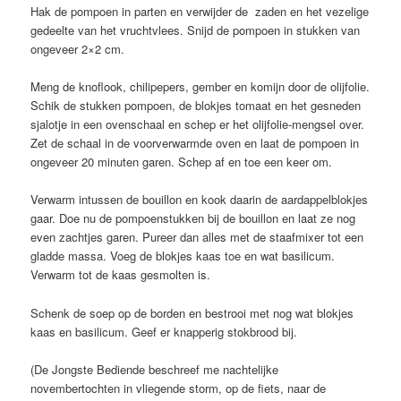
Hak de pompoen in parten en verwijder de zaden en het vezelige
gedeelte van het vruchtvlees. Snijd de pompoen in stukken van
ongeveer 2×2 cm.
Meng de knoflook, chilipepers, gember en komijn door de olijfolie.
Schik de stukken pompoen, de blokjes tomaat en het gesneden
sjalotje in een ovenschaal en schep er het olijfolie-mengsel over.
Zet de schaal in de voorverwarmde oven en laat de pompoen in
ongeveer 20 minuten garen. Schep af en toe een keer om.
Verwarm intussen de bouillon en kook daarin de aardappelblokjes
gaar. Doe nu de pompoenstukken bij de bouillon en laat ze nog
even zachtjes garen. Pureer dan alles met de staafmixer tot een
gladde massa. Voeg de blokjes kaas toe en wat basilicum.
Verwarm tot de kaas gesmolten is.
Schenk de soep op de borden en bestrooi met nog wat blokjes
kaas en basilicum. Geef er knapperig stokbrood bij.
(De Jongste Bediende beschreef me nachtelijke
novembertochten in vliegende storm, op de fiets, naar de