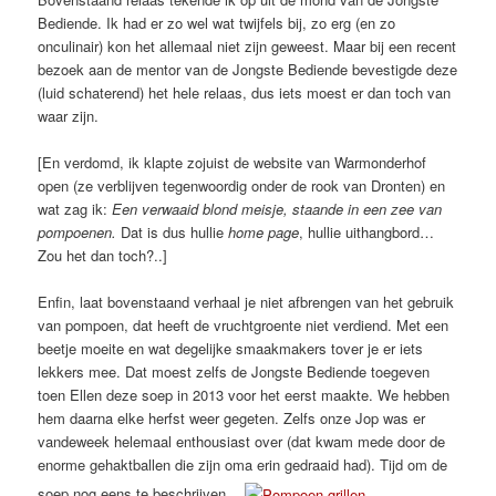
Bediende. Ik had er zo wel wat twijfels bij, zo erg (en zo
onculinair) kon het allemaal niet zijn geweest. Maar bij een recent
bezoek aan de mentor van de Jongste Bediende bevestigde deze
(luid schaterend) het hele relaas, dus iets moest er dan toch van
waar zijn.
[En verdomd, ik klapte zojuist de website van Warmonderhof
open (ze verblijven tegenwoordig onder de rook van Dronten) en
wat zag ik:
Een verwaaid blond meisje, staande in een zee van
pompoenen.
Dat is dus hullie
home page
, hullie uithangbord…
Zou het dan toch?..]
Enfin, laat bovenstaand verhaal je niet afbrengen van het gebruik
van pompoen, dat heeft de vruchtgroente niet verdiend. Met een
beetje moeite en wat degelijke smaakmakers tover je er iets
lekkers mee. Dat moest zelfs de Jongste Bediende toegeven
toen Ellen deze soep in 2013 voor het eerst maakte. We hebben
hem daarna elke herfst weer gegeten. Zelfs onze Jop was er
vandeweek helemaal enthousiast over (dat kwam mede door de
enorme gehaktballen die zijn oma erin gedraaid had). Tijd om de
soep nog eens te beschrijven…