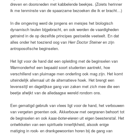
dreven en doorsneden met kabbelende beekjes. (Zoiets herinner
ik me tenminste van de spaarzame bezoeken die ik er bracht…)
In die omgeving werd de jongens en meisjes het biologisch
dynamisch teulen bijgebracht, en ook werden de vaardigheden
getraind in de op dezelfde principes gestoelde veeteelt. En dat
alles onder het toeziend oog van
Herr Doctor Steiner
en zijn
antroposofische beginselen.
Het ligt voor de hand dat een opleiding met de beginselen van
Warmonderhof een bepaald soort studenten aantrekt, hoe
verschillend van pluimage men onderling ook mag zijn. Het komt
uiteindelijk allemaal uit de alternatieve hoek. Het brengt een
levensstijl en dagelijkse gang van zaken met zich mee die een
beetje afwijkt van de alledaagse wereld rondom ons.
Een gematigd gebruik van vlees ligt voor de hand, het verbouwen
van vergeten groenten ook. Akkerbouw met oergranen behoort tot
de beginselen en ook
kaas-boter-eieren
uit eigen beestenstal. Het
ontwikkelen van een spirituele innerlijkheid, alsook enige
matiging in rook- en drankgewoonten horen bij de gang van