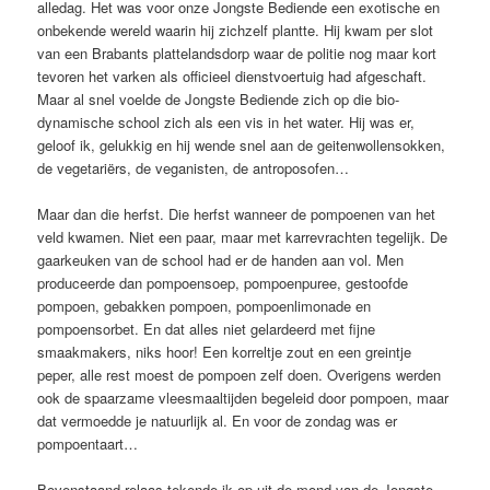
alledag. Het was voor onze Jongste Bediende een exotische en
onbekende wereld waarin hij zichzelf plantte. Hij kwam per slot
van een Brabants plattelandsdorp waar de politie nog maar kort
tevoren het varken als officieel dienstvoertuig had afgeschaft.
Maar al snel voelde de Jongste Bediende zich op die bio-
dynamische school zich als een vis in het water. Hij was er,
geloof ik, gelukkig en hij wende snel aan de geitenwollensokken,
de vegetariërs, de veganisten, de antroposofen…
Maar dan die herfst. Die herfst wanneer de pompoenen van het
veld kwamen. Niet een paar, maar met karrevrachten tegelijk. De
gaarkeuken van de school had er de handen aan vol. Men
produceerde dan pompoensoep, pompoenpuree, gestoofde
pompoen, gebakken pompoen, pompoenlimonade en
pompoensorbet. En dat alles niet gelardeerd met fijne
smaakmakers, niks hoor! Een korreltje zout en een greintje
peper, alle rest moest de pompoen zelf doen. Overigens werden
ook de spaarzame vleesmaaltijden begeleid door pompoen, maar
dat vermoedde je natuurlijk al. En voor de zondag was er
pompoentaart…
Bovenstaand relaas tekende ik op uit de mond van de Jongste