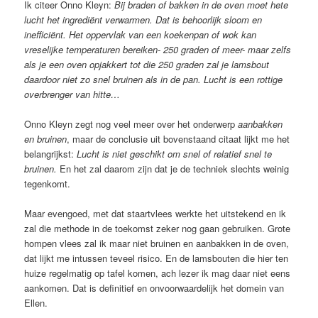
Ik citeer Onno Kleyn:
Bij braden of bakken in de oven moet hete
lucht het ingrediënt verwarmen. Dat is behoorlijk sloom en
inefficiënt. Het oppervlak van een koekenpan of wok kan
vreselijke temperaturen bereiken- 250 graden of meer- maar zelfs
als je een oven opjakkert tot die 250 graden zal je lamsbout
daardoor niet zo snel bruinen als in de pan. Lucht is een rottige
overbrenger van hitte…
Onno Kleyn zegt nog veel meer over het onderwerp
aanbakken
en bruinen
, maar de conclusie uit bovenstaand citaat lijkt me het
belangrijkst:
Lucht is niet geschikt om snel of relatief snel te
bruinen.
En het zal daarom zijn dat je de techniek slechts weinig
tegenkomt.
Maar evengoed, met dat staartvlees werkte het uitstekend en ik
zal die methode in de toekomst zeker nog gaan gebruiken. Grote
hompen vlees zal ik maar niet bruinen en aanbakken in de oven,
dat lijkt me intussen teveel risico. En de lamsbouten die hier ten
huize regelmatig op tafel komen, ach lezer ik mag daar niet eens
aankomen. Dat is definitief en onvoorwaardelijk het domein van
Ellen.