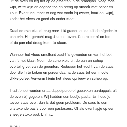
uit de oven en leg het op de groenten in de braadpan. Voeg rode
wijn, witte wijn en cognac toe en breng op smaak met peper en
zout. Eventueel moet er nog wat vocht bij (water, bouillon, wijn),
zodat het vlees zo goed als onder staat.
Draai de ovenstand terug naar 110 graden en schuif de afgedekte
pan erin. Het gerecht mag 4 uren stoven. Controleer af en toe
of de pan niet droog komt te staan.
Wanneer het vlees smeltend zacht is geworden en van het bot
valt is het klaar. Neem de schenkels uit de pan en schep
overtollig vet van de groenten. Reduceer het vocht van de saus
door die in te koken en pureer daarna de saus tot een mooie
dikke puree. Verwarm hierin het vlees opnieuw en schep op.
Traditioneel worden er aardappelpuree of gebakken aardappels uit
de oven bij gegeten. Wij hadden een beetje pasta. En houd je
teveel saus over, dan is dat geen probleem. De saus is een
uitstekende basis voor een pastasaus. Of als ovenhapje op een
sneetje stokbrood. Enfin…
© paul