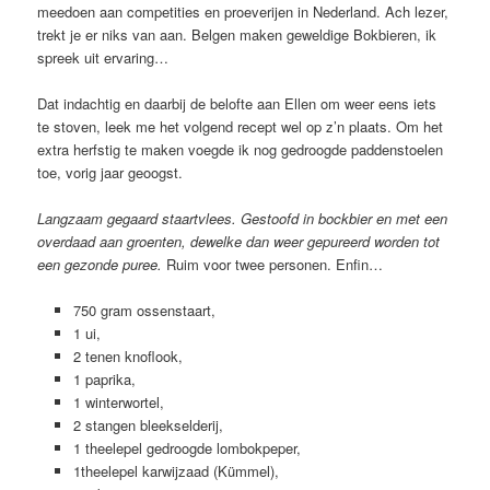
meedoen aan competities en proeverijen in Nederland. Ach lezer,
trekt je er niks van aan. Belgen maken geweldige Bokbieren, ik
spreek uit ervaring…
Dat indachtig en daarbij de belofte aan Ellen om weer eens iets
te stoven, leek me het volgend recept wel op z’n plaats. Om het
extra herfstig te maken voegde ik nog gedroogde paddenstoelen
toe, vorig jaar geoogst.
Langzaam gegaard staartvlees. Gestoofd in bockbier en met een
overdaad aan groenten, dewelke dan weer gepureerd worden tot
een gezonde puree.
Ruim voor twee personen. Enfin…
750 gram ossenstaart,
1 ui,
2 tenen knoflook,
1 paprika,
1 winterwortel,
2 stangen bleekselderij,
1 theelepel gedroogde lombokpeper,
1theelepel karwijzaad (Kümmel),