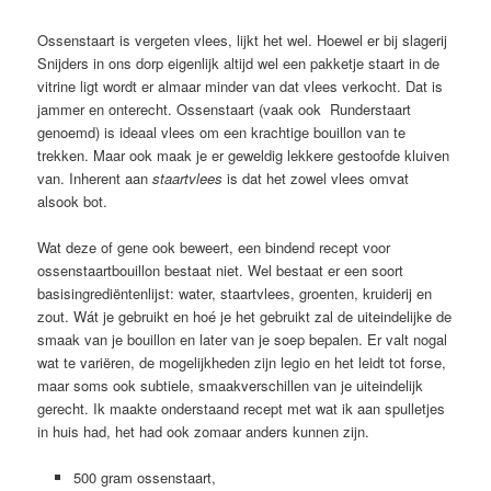
Ossenstaart is vergeten vlees, lijkt het wel. Hoewel er bij slagerij
Snijders in ons dorp eigenlijk altijd wel een pakketje staart in de
vitrine ligt wordt er almaar minder van dat vlees verkocht. Dat is
jammer en onterecht. Ossenstaart (vaak ook Runderstaart
genoemd) is ideaal vlees om een krachtige bouillon van te
trekken. Maar ook maak je er geweldig lekkere gestoofde kluiven
van. Inherent aan
staartvlees
is dat het zowel vlees omvat
alsook bot.
Wat deze of gene ook beweert, een bindend recept voor
ossenstaartbouillon bestaat niet. Wel bestaat er een soort
basisingrediëntenlijst: water, staartvlees, groenten, kruiderij en
zout. Wát je gebruikt en hoé je het gebruikt zal de uiteindelijke de
smaak van je bouillon en later van je soep bepalen. Er valt nogal
wat te variëren, de mogelijkheden zijn legio en het leidt tot forse,
maar soms ook subtiele, smaakverschillen van je uiteindelijk
gerecht. Ik maakte onderstaand recept met wat ik aan spulletjes
in huis had, het had ook zomaar anders kunnen zijn.
500 gram ossenstaart,