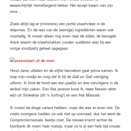
waarschijnlijk hemeltergend lekker. Het recept kwam van zijn
oma…
Zoals altijd lag er (minstens) een portie
staartvlees
in de
diepvries. En de rest van de (weinige) ingrediënten waren ook
voorradig. Ik moest alleen nog even naar de slijter, de beoogde
drank waarin de staartstukken zouden sudderen was bij een
vorige stoofpartij geheel opgegaan.
Hond Jaros
uitlaten en de slijter bezoeken gaat prima samen. Ik
loop mijn rondje en zorg dat ik bij de
Gall en Gall vestiging
uitkom. Ik bind de hond aan een paaltje en doe vervolgens in de
winkel mijn zaken. Een fles jenever koos ik, twee flessen witte
wijn uit Slowakije (50 % korting!) en een fles
Marsala
.
Ik moest de droge variant hebben, maar die was er even niet. De
zoete overigens hadden ze ook niet op voorraad, dus het werd de
Compromismarsale,
beetje zoet. De nieuwe kracht achter de
toonbank (ik noem haar meisje, maar ze is al een hele tijd vrouw)