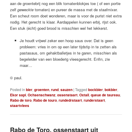
aan de groentebrij nog een blik tomatenblokjes toe ( of een portie
zelf
geweckte
tomaten) en pureer de massa met de staafmixer.
Een scheut room doet wonderen, maar is voor de purist niet extra
nodig. Het gerecht is klaar. Aardappelen kunnen erbij, rijst ook.
Een stuk (écht) goed brood is misschien wel het lekkerst.
Je houdt vrijwel zeker een hoop saus over. Dat is geen
probleem: vries in om op een later tijdstip in te zetten als
pastasaus, om gehaktballetjes in te garen, misschien als
begeleider van een bloederig vleesgerecht. Enfin, zie
maar…
© paul.
Posted in
bier
,
groenten
,
rund
,
sauzen
|
Tagged
bockbier
,
bokbier
,
Ekor sapi
,
Ochsenschwanz
,
ossenstaart
,
Oxtail
,
queue de taureau
,
Rabo de toro
,
Rabo de touro
,
rundedrstaart
,
runderstaart
,
staartvlees
Rabo de Toro, ossenstaart uit