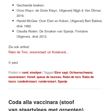
Geciteerde boeken:
Onno Kleyn: de Grote Kleyn, Uitgeverij Nijgh & Van Ditmar,
2016.
Harold McGee: Over Eten en Koken, Uitgeverij Bert Bakker,
druk 1992.
Claudia Roden: De Smaken van Spanje, Fontaine
Uitgevers, druk 2013.
Zie ook artikel:
Rabo de Toro, ossenstaart uit Andalusië…
© paul
Posted in
rund
,
stoofpot
|
Tagged
Ekor sapi
,
Ochsenschwanz
,
ossenstaart
,
Oxtail
,
queue de taureau
,
Rabo de toro
,
Rabo de
touro
,
rundedrstaart
,
runderstaart
,
Spanje
Coda alla vaccinara (stoof
van staartvlees met groenten)