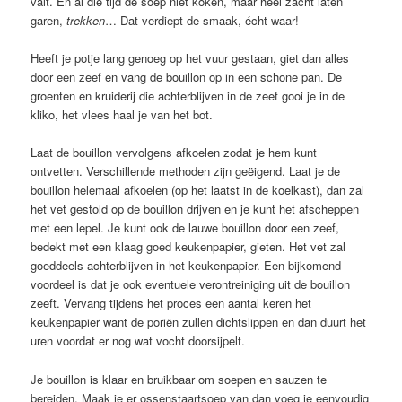
valt. En al die tijd de soep niet koken, maar heel zacht laten
garen,
trekken
… Dat verdiept de smaak, écht waar!
Heeft je potje lang genoeg op het vuur gestaan, giet dan alles
door een zeef en vang de bouillon op in een schone pan. De
groenten en kruiderij die achterblijven in de zeef gooi je in de
kliko, het vlees haal je van het bot.
Laat de bouillon vervolgens afkoelen zodat je hem kunt
ontvetten. Verschillende methoden zijn geëigend. Laat je de
bouillon helemaal afkoelen (op het laatst in de koelkast), dan zal
het vet gestold op de bouillon drijven en je kunt het afscheppen
met een lepel. Je kunt ook de lauwe bouillon door een zeef,
bedekt met een klaag goed keukenpapier, gieten. Het vet zal
goeddeels achterblijven in het keukenpapier. Een bijkomend
voordeel is dat je ook eventuele verontreiniging uit de bouillon
zeeft. Vervang tijdens het proces een aantal keren het
keukenpapier want de poriën zullen dichtslippen en dan duurt het
uren voordat er nog wat vocht doorsijpelt.
Je bouillon is klaar en bruikbaar om soepen en sauzen te
bereiden. Maak je er ossenstaartsoep van dan voeg je eenvoudig