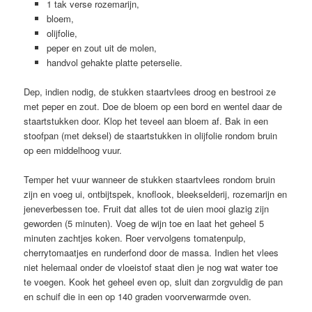
1 tak verse rozemarijn,
bloem,
olijfolie,
peper en zout uit de molen,
handvol gehakte platte peterselie.
Dep, indien nodig, de stukken staartvlees droog en bestrooi ze
met peper en zout. Doe de bloem op een bord en wentel daar de
staartstukken door. Klop het teveel aan bloem af. Bak in een
stoofpan (met deksel) de staartstukken in olijfolie rondom bruin
op een middelhoog vuur.
Temper het vuur wanneer de stukken staartvlees rondom bruin
zijn en voeg ui, ontbijtspek, knoflook, bleekselderij, rozemarijn en
jeneverbessen toe. Fruit dat alles tot de uien mooi glazig zijn
geworden (5 minuten). Voeg de wijn toe en laat het geheel 5
minuten zachtjes koken. Roer vervolgens tomatenpulp,
cherrytomaatjes en runderfond door de massa. Indien het vlees
niet helemaal onder de vloeistof staat dien je nog wat water toe
te voegen. Kook het geheel even op, sluit dan zorgvuldig de pan
en schuif die in een op 140 graden voorverwarmde oven.