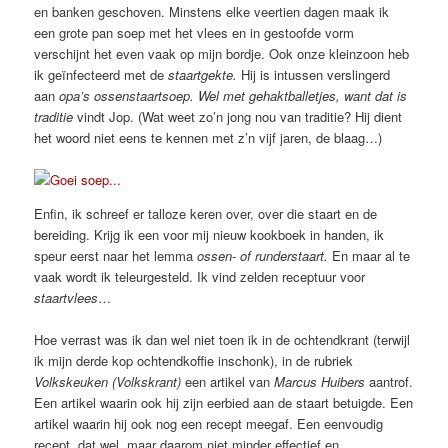
en banken geschoven. Minstens elke veertien dagen maak ik
een grote pan soep met het vlees en in gestoofde vorm
verschijnt het even vaak op mijn bordje. Ook onze kleinzoon heb
ik geïnfecteerd met de
staartgekte.
Hij is intussen verslingerd
aan
opa’s ossenstaartsoep.
Wel met gehaktballetjes, want dat is
traditie
vindt Jop. (Wat weet zo’n jong nou van traditie? Hij dient
het woord niet eens te kennen met z’n vijf jaren, de blaag…)
Enfin, ik schreef er talloze keren over, over die staart en de
bereiding. Krijg ik een voor mij nieuw kookboek in handen, ik
speur eerst naar het lemma
ossen- of runderstaart.
En maar al te
vaak wordt ik teleurgesteld. Ik vind zelden receptuur voor
staartvlees
…
Hoe verrast was ik dan wel niet toen ik in de ochtendkrant (terwijl
ik mijn derde kop ochtendkoffie inschonk), in de rubriek
Volkskeuken (Volkskrant)
een artikel van
Marcus Huibers
aantrof.
Een artikel waarin ook hij zijn eerbied aan de staart betuigde. Een
artikel waarin hij ook nog een recept meegaf. Een eenvoudig
recept, dat wel, maar daarom niet minder effectief en