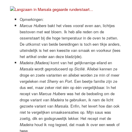
Opmerkingen:
Marcus Huibers
bakt het vlees vooraf even aan, lichtjes
bestoven met wat bloem. Ik heb alle reden om de
ossenstaart bij die hoge temperatuur in de oven te zetten.
De uitkomst van beide bereidingen is toch een tikje anders,
uiteindelijk is het een kwestie van smaak en voorkeur (lees
het artikel onder aan deze bladzijde).
Madeira (Madera)
komt van het gelijknamige eiland en
Marsala
wordt geproduceerd op
Sicilië
. Allebei kennen ze
droge en zoete varianten en allebei worden ze min of meer
vergeleken met
Sherry
en
Port
. Een beetje familie zijn ze
dus wel, maar zeker niet één op één vergelijkbaar. In het
recept van
Marcus Huibers
was het de bedoeling om de
droge variant van
Madeira
te gebruiken, ik nam de licht
gezoete variant van
Marsala
. Enfin, het levert hoe dan ook
niet te vergelijken smaaksensaties op. Mijn saus was
zoetig, dik en godsgruwelijk lekker. Het recept met de
Madeira
houd ik nog tegoed, dat maak ik over een week of
twee.