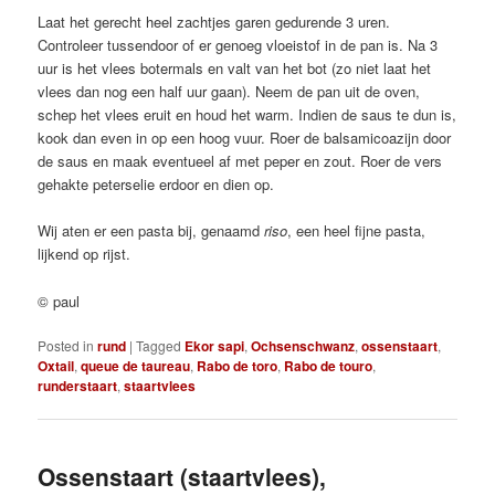
Laat het gerecht heel zachtjes garen gedurende 3 uren.
Controleer tussendoor of er genoeg vloeistof in de pan is. Na 3
uur is het vlees botermals en valt van het bot (zo niet laat het
vlees dan nog een half uur gaan). Neem de pan uit de oven,
schep het vlees eruit en houd het warm. Indien de saus te dun is,
kook dan even in op een hoog vuur. Roer de balsamicoazijn door
de saus en maak eventueel af met peper en zout. Roer de vers
gehakte peterselie erdoor en dien op.
Wij aten er een pasta bij, genaamd
riso
, een heel fijne pasta,
lijkend op rijst.
© paul
Posted in
rund
|
Tagged
Ekor sapi
,
Ochsenschwanz
,
ossenstaart
,
Oxtail
,
queue de taureau
,
Rabo de toro
,
Rabo de touro
,
runderstaart
,
staartvlees
Ossenstaart (staartvlees),