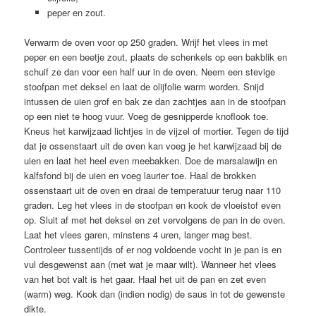
peper en zout.
Verwarm de oven voor op 250 graden. Wrijf het vlees in met
peper en een beetje zout, plaats de schenkels op een bakblik en
schuif ze dan voor een half uur in de oven. Neem een stevige
stoofpan met deksel en laat de olijfolie warm worden. Snijd
intussen de uien grof en bak ze dan zachtjes aan in de stoofpan
op een niet te hoog vuur. Voeg de gesnipperde knoflook toe.
Kneus het karwijzaad lichtjes in de vijzel of mortier. Tegen de tijd
dat je ossenstaart uit de oven kan voeg je het karwijzaad bij de
uien en laat het heel even meebakken. Doe de marsalawijn en
kalfsfond bij de uien en voeg laurier toe. Haal de brokken
ossenstaart uit de oven en draai de temperatuur terug naar 110
graden. Leg het vlees in de stoofpan en kook de vloeistof even
op. Sluit af met het deksel en zet vervolgens de pan in de oven.
Laat het vlees garen, minstens 4 uren, langer mag best.
Controleer tussentijds of er nog voldoende vocht in je pan is en
vul desgewenst aan (met wat je maar wilt). Wanneer het vlees
van het bot valt is het gaar. Haal het uit de pan en zet even
(warm) weg. Kook dan (indien nodig) de saus in tot de gewenste
dikte.