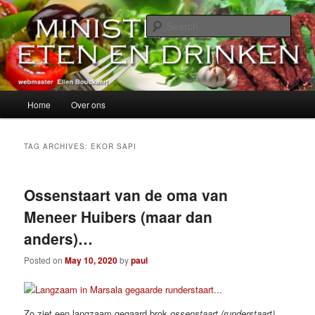
Skip
Skip
alles over eten, drinken en andere genoegens…
to
to
Sear
primary
secondary
content
content
Ministerie van Eten en Drinken
Main
Home
Over ons
menu
TAG ARCHIVES:
EKOR SAPI
Ossenstaart van de oma van
Meneer Huibers (maar dan
anders)…
Posted on
May 10, 2020
by
paul
Zo ziet een langzaam gegaard brok
ossenstaart (runderstaart)