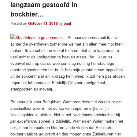
langzaam gestoofd in
bockbier…
Posted on
October 13, 2016
by
paul
Al maanden verschuil ik me
achter die overdreven zomer die we met z’n allen mee mochten
maken. Ik verschuil me vooral toch om niet al te lang en al te
veel achter de kookpotten te hoeven staan. Het lijkt er nu
evenwel écht op dat de weersomslag richting herfstachtige
omstandigheden een feit is. Ik heb mijn geruite shawl opgediept
uit de sokkenmand en ik draag hem weer. Ik zal hem pas afdoen
tegen het late voorjaar. Eindelijk tijd voor stevige kost,
stamppotten en stoverij…
En natuurlijk voor Bo(c)kbier. Want rond deze tijd verschijnt dat
speciaalbier weer in het schap van super en slijter; mijn
lievelingsbier bij uitstek. Het is het Nederlands speciaalbier bij
par excellance
, zoveel is duidelijk. Vlamen en Walen maken het
ook, maar bierpuristen hier ten lande vinden dat Belgisch
bokbier vaak te
a-typisch
en dus mogen onze Zuiderburen niet