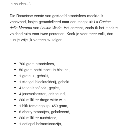
je houden…)
Die Romeinse versie van gestoofd staartvlees maakte ik
vanavond, losjes gemodelleerd naar een recept uit
La Cucina
della Mamma
van
Loukie Werle
. Het gerecht, zoals ik het maakte
voldeed ruim voor twee personen. Kook je voor meer volk, dan
kun je vrijelijk vermenigvuldigen.
700 gram staartvlees,
50 gram ontbijtspek in blokjes,
1 grote ui, gehakt,
1 stengel bleekselderij, gehakt,
4 tenen knoflook, geplet,
4 jeneverbessen, gekneusd,
200 milliliter droge witte wijn,
1 blik tomatenpulp, 450 gram,
8 cherrytomaatjes, gehalveerd,
200 milliliter rundsfond,
1 eetlepel balsamicoazijn,