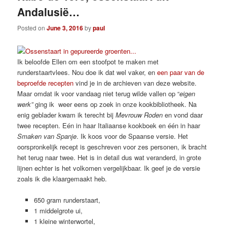
Andalusië…
Posted on
June 3, 2016
by
paul
Ik beloofde Ellen om een stoofpot te maken met
runderstaartvlees. Nou doe ik dat wel vaker, en
een paar van de
beproefde recepten
vind je in de archieven van deze website.
Maar omdat ik voor vandaag niet terug wilde vallen op “
eigen
werk”
ging ik weer eens op zoek in onze kookbibliotheek. Na
enig geblader kwam ik terecht bij
Mevrouw Roden
en vond daar
twee recepten. Eén in haar Italiaanse kookboek en één in haar
Smaken van Spanje
. Ik koos voor de Spaanse versie. Het
oorspronkelijk recept is geschreven voor zes personen, ik bracht
het terug naar twee. Het is in detail dus wat veranderd, in grote
lijnen echter is het volkomen vergelijkbaar. Ik geef je de versie
zoals ik die klaargemaakt heb.
650 gram runderstaart,
1 middelgrote ui,
1 kleine winterwortel,