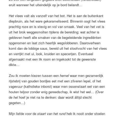
eruit wanneer het uiteindelijk op je bord belandt…
Het vlees valt als vanzelf van het bot. Het is aan de buitenkant
diepbruin, als het ware gekarameliseerd. Binnenin oogt het vlees
prachtig roze en is stevig en vol van smaak. Veel van het vet is
uit het brok weggesmolten tijdens de bereiding; wat achter is
gebleven heeft alle smaken van de begeleidende ingrediënten
opgenomen en laat zich heerlijk wegslobberen. Daaroverheen
komt dan de lobbige saus, bereid uit het stoofvocht van het vlees
en verrijkt met ui, look, kruiden en specerijen. Eventueel
afgemaakt met een lik room en ingekookt tot de gewenste
dikte…
Zou ik moeten kiezen tussen een
hemel
waar men gezamenlijk
rijstebrij van gouden bordjes eet met een zilveren lepel, of het
vagevuur
(katholieke inborst) waar men ossenstaart eet van een
houten teljoor zonder enig gereedschap, ik wist het wel… (Over
de
hel
hoef je niet na te denken: daar wordt áltijd slecht
gegeten…)
Mijn liefde voor de
staart van het rund
heb ik nooit onder stoelen