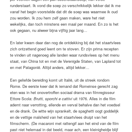
runderstaart. Ik vond die soep zo verschrikkelijk lekker dat ik me
vanaf het begin voorstelde dat dit de soep was waarmee ik oud
zou worden. Ik zou hem zelf gaan maken, ware het niet
wekelijks, dan toch minstens een maal per maand. En zo is het
ook gegaan, nu alweer bijna vijftig jaar lang…
En later kwam daar dan nog de ontdekking bij dat het staartvlees
zich ontzettend goed leent om te stoven. Er zijn prima recepten
te vinden uit nagenoeg alle landen waar rundsvlees op het menu
staat, van China tot en met de Verenigde Staten, van Lapland tot
en met Patagonië. Altijd anders, altijd lekker…
Een geliefde bereiding komt uit Italië, uit de streek rondom
Rome. De eerste keer dat ik iemand dat Romeinse gerecht zag
eten was in het onovertroffen sociaal drama van filmregisseur
Ettore Scola:
Brutti, sporchi e cattivi
uit 1976. Alles in die film
ademt naar verrotting, ellende en verval behalve dan het voedsel
en de drank. De witte wijn sprankelt, de spaghetti oogt goddelijk
en de vettige malsheid van het staartvlees druipt van het
filmscherm. (De macaroni met rattengif aan het eind van de film
past niet helemaal in dat beeld, maar ach, een kleinigheidje blijf