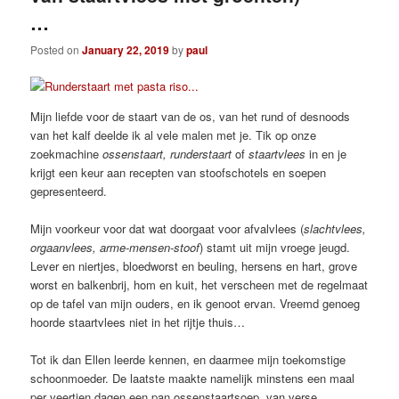
…
Posted on
January 22, 2019
by
paul
Mijn liefde voor de staart van de os, van het rund of desnoods
van het kalf deelde ik al vele malen met je. Tik op onze
zoekmachine
ossenstaart, runderstaart
of
staartvlees
in en je
krijgt een keur aan recepten van stoofschotels en soepen
gepresenteerd.
Mijn voorkeur voor dat wat doorgaat voor afvalvlees (
slachtvlees,
orgaanvlees, arme-mensen-stoof
) stamt uit mijn vroege jeugd.
Lever en niertjes, bloedworst en beuling, hersens en hart, grove
worst en balkenbrij, hom en kuit, het verscheen met de regelmaat
op de tafel van mijn ouders, en ik genoot ervan. Vreemd genoeg
hoorde staartvlees niet in het rijtje thuis…
Tot ik dan Ellen leerde kennen, en daarmee mijn toekomstige
schoonmoeder. De laatste maakte namelijk minstens een maal
per veertien dagen een pan ossenstaartsoep, van verse