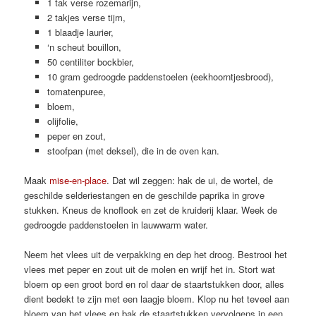
1 tak verse rozemarijn,
2 takjes verse tijm,
1 blaadje laurier,
‘n scheut bouillon,
50 centiliter bockbier,
10 gram gedroogde paddenstoelen (eekhoorntjesbrood),
tomatenpuree,
bloem,
olijfolie,
peper en zout,
stoofpan (met deksel), die in de oven kan.
Maak
mise-en-place
. Dat wil zeggen: hak de ui, de wortel, de
geschilde selderiestangen en de geschilde paprika in grove
stukken. Kneus de knoflook en zet de kruiderij klaar. Week de
gedroogde paddenstoelen in lauwwarm water.
Neem het vlees uit de verpakking en dep het droog. Bestrooi het
vlees met peper en zout uit de molen en wrijf het in. Stort wat
bloem op een groot bord en rol daar de staartstukken door, alles
dient bedekt te zijn met een laagje bloem. Klop nu het teveel aan
bloem van het vlees en bak de staartstukken vervolgens in een