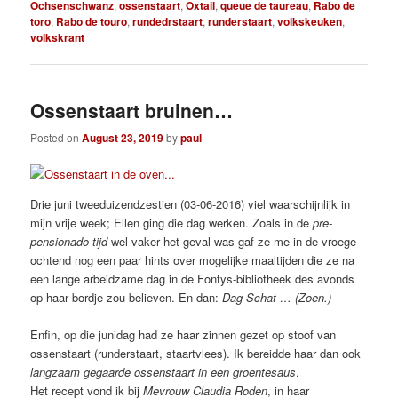
Ochsenschwanz
,
ossenstaart
,
Oxtail
,
queue de taureau
,
Rabo de
toro
,
Rabo de touro
,
rundedrstaart
,
runderstaart
,
volkskeuken
,
volkskrant
Ossenstaart bruinen…
Posted on
August 23, 2019
by
paul
Drie juni tweeduizendzestien (03-06-2016) viel waarschijnlijk in
mijn vrije week; Ellen ging die dag werken. Zoals in de
pre-
pensionado tijd
wel vaker het geval was gaf ze me in de vroege
ochtend nog een paar hints over mogelijke maaltijden die ze na
een lange arbeidzame dag in de Fontys-bibliotheek des avonds
op haar bordje zou believen. En dan:
Dag Schat … (Zoen.)
Enfin, op die junidag had ze haar zinnen gezet op stoof van
ossenstaart (runderstaart, staartvlees). Ik bereidde haar dan ook
langzaam gegaarde ossenstaart in een groentesaus
.
Het recept vond ik bij
Mevrouw Claudia Roden
, in haar