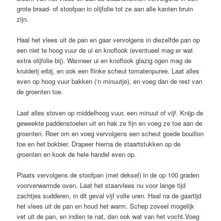
grote braad- of stoofpan in olijfolie tot ze aan alle kanten bruin
zijn.
Haal het vlees uit de pan en gaar vervolgens in diezelfde pan op
een niet te hoog vuur de ui en knoflook (eventueel mag er wat
extra olijfolie bij). Wanneer ui en knoflook glazig ogen mag de
kruiderij erbij, en ook een flinke scheut tomatenpuree. Laat alles
even op hoog vuur bakken (‘n minuutje), en voeg dan de rest van
de groenten toe.
Laat alles stoven op middelhoog vuur, een minuut of vijf. Knijp de
geweekte paddenstoelen uit en hak ze fijn en voeg ze toe aan de
groenten. Roer om en voeg vervolgens een scheut goede bouillon
toe en het bokbier. Drapeer hierna de staartstukken op de
groenten en kook de hele handel even op.
Plaats vervolgens de stoofpan (met deksel) in de op 100 graden
voorverwarmde oven. Laat het staarvlees nu voor lange tijd
zachtjes sudderen, in dit geval vijf volle uren. Haal na de gaartijd
het vlees uit de pan en houd het warm. Schep zoveel mogelijk
vet uit de pan, en indien te nat, dan ook wat van het vocht.Voeg