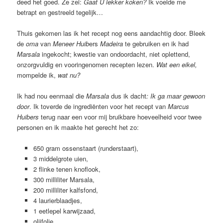
deed het goed. Ze zei:
Gaat U lekker koken?
Ik voelde me
betrapt en gestreeld tegelijk…
Thuis gekomen las ik het recept nog eens aandachtig door. Bleek
de
oma
van
Meneer Huib
ers
Madeira
te gebruiken en ik had
Marsala
ingekocht; kwestie van ondoordacht, niet oplettend,
onzorgvuldig en vooringenomen recepten lezen.
Wat een eikel,
mompelde ik,
wat nu?
Ik had nou eenmaal die
Marsala
dus ik dacht
: Ik ga maar gewoon
door
. Ik toverde de ingrediënten voor het recept van
Marcus
Huibers
terug naar een voor mij bruikbare hoeveelheid voor twee
personen en ik maakte het gerecht het zo:
650 gram ossenstaart (runderstaart),
3 middelgrote uien,
2 flinke tenen knoflook,
300 milliliter Marsala,
200 milliliter kalfsfond,
4 laurierblaadjes,
1 eetlepel karwijzaad,
olijfolie,