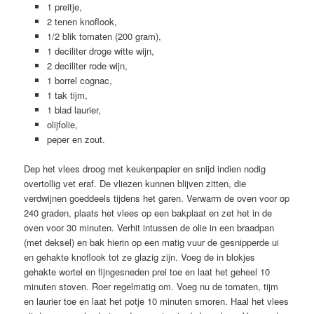
1 preitje,
2 tenen knoflook,
1/2 blik tomaten (200 gram),
1 deciliter droge witte wijn,
2 deciliter rode wijn,
1 borrel cognac,
1 tak tijm,
1 blad laurier,
olijfolie,
peper en zout.
Dep het vlees droog met keukenpapier en snijd indien nodig
overtollig vet eraf. De vliezen kunnen blijven zitten, die
verdwijnen goeddeels tijdens het garen. Verwarm de oven voor op
240 graden, plaats het vlees op een bakplaat en zet het in de
oven voor 30 minuten. Verhit intussen de olie in een braadpan
(met deksel) en bak hierin op een matig vuur de gesnipperde ui
en gehakte knoflook tot ze glazig zijn. Voeg de in blokjes
gehakte wortel en fijngesneden prei toe en laat het geheel 10
minuten stoven. Roer regelmatig om. Voeg nu de tomaten, tijm
en laurier toe en laat het potje 10 minuten smoren. Haal het vlees