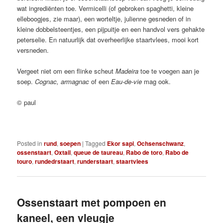
wat ingrediënten toe. Vermicelli (of gebroken spaghetti, kleine
elleboogjes, zie maar), een worteltje, julienne gesneden of in
kleine dobbelsteentjes, een pijpuitje en een handvol vers gehakte
peterselie. En natuurlijk dat overheerlijke staartvlees, mooi kort
versneden.
Vergeet niet om een flinke scheut
Madeira
toe te voegen aan je
soep.
Cognac, armagnac
of een
Eau-de-vie
mag ook.
© paul
Posted in
rund
,
soepen
|
Tagged
Ekor sapi
,
Ochsenschwanz
,
ossenstaart
,
Oxtail
,
queue de taureau
,
Rabo de toro
,
Rabo de
touro
,
rundedrstaart
,
runderstaart
,
staartvlees
Ossenstaart met pompoen en
kaneel, een vleugje