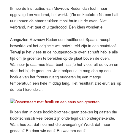
Ik heb de instructies van Mevrouw Roden dan toch maar
opgevolgd en verdomd, het werkt. (Zie de kopfoto.) Na een half
uur komen de staartstukken mooi bruin uit de oven. Niet
verbrand, niet taai of uitgedroogd. Een klein wondertje.
Aangezien Mevrouw Roden een traditioneel Spaans recept
bewerkte zal het originele wel ontwikkeld zijn in een houtstoof.
Terwijl je het vlees in de houtgestookte oven schuift heb je alle
tijd om je groenten te bereiden op de plaat boven de oven.
Wanneer je daarmee klaar bent haal je het vlees uit de oven en
stort het bij de groenten. Je stoofpannetje mag dan op een
hoekje van het fornuis rustig sudderen bij een matige
temperatuur, een hele middag lang. Het resultaat ziet eruit als op
de foto hieronder…
Ik ben dan in onze kookbibliotheek gaan zoeken bij gasten die
kooktechnisch veel beter zijn onderlegd dan ondergetekende.
Want hoe zat dat nou met die ovengaring? Wordt dat meer
gedaan? En door wie dan? En waarom dan?