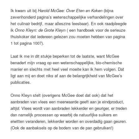
Ik kwam uit bij
Harold McGee: Over Eten en Koken
(bijna
zevenhonderd pagina’s wetenschappelijke verhandelingen over
het culinair bedrijf, maar alleszins leesbaar). En ook raadpleegde
ik
Onno Kleyn: de Grote Kleyn
( een handboek voor de serieuze
thuiskoker dat iedereen gelezen zou moeten hebben van pagina
1 tot pagina 1007).
Laat ik me in dit stukje beperken tot de laatste, want McGee
benadert mijn vraag op een wetenschappelijke, bio-chemische
manier en slechts met heel veel moeite kan ik hem volgen. Dat
ligt aan mij en doet niks af aan de belangrijkheid van McGee’s
publicaties.
Onno Kleyn stelt (overigens McGee doet dat ook) dat het
aanbraden van vlees een meerwaarde geeft aan je eindproduct,
altijd
. Vlees wordt van aanbraden lekkerder en geuriger, er treden
dan namelijk processen op waarbij de natuurlijke suikers en
eiwitten veranderen, lekkerder worden en overdadig gaan geuren.
(Ook de aanbaksels op de bodem van de pan gebruiken!)