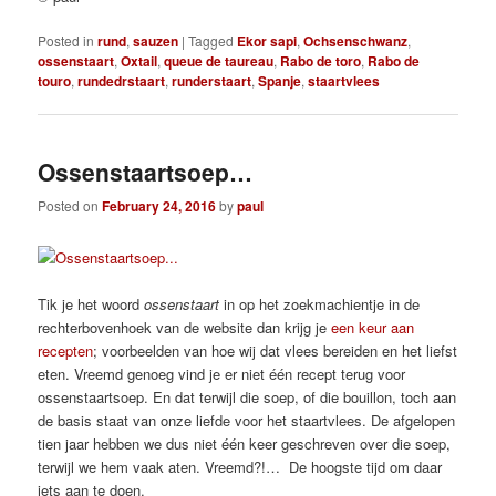
Posted in
rund
,
sauzen
|
Tagged
Ekor sapi
,
Ochsenschwanz
,
ossenstaart
,
Oxtail
,
queue de taureau
,
Rabo de toro
,
Rabo de
touro
,
rundedrstaart
,
runderstaart
,
Spanje
,
staartvlees
Ossenstaartsoep…
Posted on
February 24, 2016
by
paul
Tik je het woord
ossenstaart
in op het zoekmachientje in de
rechterbovenhoek van de website dan krijg je
een keur aan
recepten
; voorbeelden van hoe wij dat vlees bereiden en het liefst
eten. Vreemd genoeg vind je er niet één recept terug voor
ossenstaartsoep. En dat terwijl die soep, of die bouillon, toch aan
de basis staat van onze liefde voor het staartvlees. De afgelopen
tien jaar hebben we dus niet één keer geschreven over die soep,
terwijl we hem vaak aten. Vreemd?!… De hoogste tijd om daar
iets aan te doen.