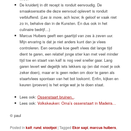
De kruiderij in dit recept is ronduit eenvoudig. De
smaaksensatie die deze eenvoud oplevert is ronduit
verbluffend. (
Les is more
, ach lezer, ik geloof er vaak niet
zo in, behalve dan in de Kunsten. En dus ook in het
culinaire bedrijf…)
Marcus Huibers geeft een gaartijd van zes à zeven uur.
Mijn ervaring is dat je niet anders kunt dan je vlees
controleren. Een oeroude koe geeft vlees dat lange tijd
dient te garen, een relatief jonge stier kan met veel minder
tijd toe en staart van kalf is nog veel sneller gaar. Lang
garen levert wel degelijk iets lekkers op (en dat moet je ook
zeker doen), maar er is geen reden om door te garen als
staartvlees spontaan van het bot loskomt. Enfin, kijken en
keuren (proeven) is het enige wat je te doen staat.
Lees ook:
Ossenstaart bruinen..
.
Lees ook:
Volkskeuken: Oma’s ossenstaart in Madeira…
© paul
Posted in
kalf
,
rund
,
stoofpot
|
Tagged
Ekor sapi
,
marcus huibers
,