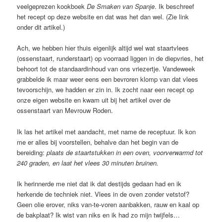
veelgeprezen kookboek
De Smaken van Spanje
. Ik beschreef
het recept op deze website en dat was het dan wel. (Zie link
onder dit artikel.)
Ach, we hebben hier thuis eigenlijk altijd wel wat staartvlees
(ossenstaart, runderstaart) op voorraad liggen in de diepvries, het
behoort tot de standaardinhoud van ons vriezertje. Vandeweek
grabbelde ik maar weer eens een bevroren klomp van dat vlees
tevoorschijn, we hadden er zin in. Ik zocht naar een recept op
onze eigen website en kwam uit bij het artikel over de
ossenstaart van Mevrouw Roden.
Ik las het artikel met aandacht, met name de receptuur. Ik kon
me er alles bij voorstellen, behalve dan het begin van de
bereiding:
plaats de staartstukken in een oven, voorverwarmd tot
240 graden, en laat het vlees 30 minuten bruinen.
Ik herinnerde me niet dat ik dat destijds gedaan had en ik
herkende de techniek niet. Vlees in de oven zonder vetstof?
Geen olie erover, niks van-te-voren aanbakken, rauw en kaal op
de bakplaat? Ik wist van niks en ik had zo mijn twijfels…