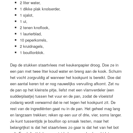
2 liter water,
1 dikke plak knolserder,
1 sjalot,
1 ui,
2 tenen knoflook,
1 laurierblad,
10 peperkorrels,
2 kruidnagels,
1 bouillonblok.
Dep de stukken staartvlees met keukenpapier droog. Doe ze in
een pan met twee liter koud water en breng aan de kook. Schuim
het vocht zorgvuldig af wanneer het kookpunt is bereikt. Doe dat
een aantal keren tot er nog nauwelijks vervuiling afkomt. Zet nu
de pan op het kleinste pitje, liefst met een vlamverdeler (een
sudderplaatje) tussen het vuur en de pan, zodat de vloeistof
zodanig wordt verwarmd dat-ie net tegen het kookpunt zit. De
rest van de ingrediënten gaat nu in de pan. Het geheel mag lang
en langzaam trekken; reken op een uur of drie, vier, soms langer.
Je kunt tussentijds je bouillon op smaak testen, maar het
belangrijkst is dat het staartvlees zo gaar is dat het van het bot