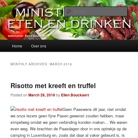
Skip
Skip
alles over eten, drinken en andere genoegens…
to
to
Sear
primary
secondary
content
content
Ministerie van Eten en Drinken
Main
Home
Over ons
menu
MONTHLY ARCHIVES:
MARCH 2016
Risotto met kreeft en truffel
Posted on
March 28, 2016
by
Ellen Bouckaert
Geen Paaswens dit jaar, niet omdat
we onze lezers geen fijne Pasen gewenst zouden hebben, maar
simpelweg omdat we geen verbinding konden maken… We waren
even weg. We brachten de Paasdagen door in ons optrekje op de
camping in Luxemburg en, zoals dat daar al vaker gebeurd is, is