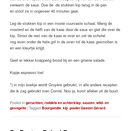
verwarm de saus. Doe de de stukken kip terug in de pan
en stoof ze in ongeveer 45 minuten gaar.
Leg de stukken kip in een mooie vuurvaste schaal. Meng de
mosterd en de helft van de kaas door de saus en giet die over de
kip. Strooi de rest van de kaas er over en zet de schotel
nog even onder de hete gril in de oven tot de kaas gesmolten is
en een kleurtje krijgt.
Geef er lekker knapperig brood bij en een groene salade.
Kopje espresso toe!
*) in mijn boekje wordt Gruyère gebruikt, in alle andere recepten
die ik zag gebruikt men Comté. Nou ja, komt allebei uit de buurt.
Posted in
geruchten, roddels en achterklap
,
sauzen
,
wild- en
gevogelte
|
Tagged
Bourgondie
,
kip
,
poulet Gaston Gérard