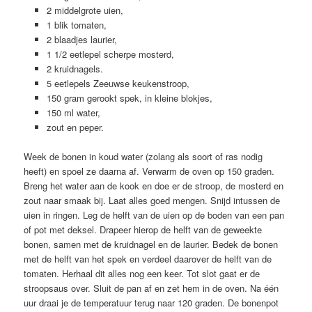
2 middelgrote uien,
1 blik tomaten,
2 blaadjes laurier,
1 1/2 eetlepel scherpe mosterd,
2 kruidnagels.
5 eetlepels Zeeuwse keukenstroop,
150 gram gerookt spek, in kleine blokjes,
150 ml water,
zout en peper.
Week de bonen in koud water (zolang als soort of ras nodig
heeft) en spoel ze daarna af. Verwarm de oven op 150 graden.
Breng het water aan de kook en doe er de stroop, de mosterd en
zout naar smaak bij. Laat alles goed mengen. Snijd intussen de
uien in ringen. Leg de helft van de uien op de boden van een pan
of pot met deksel. Drapeer hierop de helft van de geweekte
bonen, samen met de kruidnagel en de laurier. Bedek de bonen
met de helft van het spek en verdeel daarover de helft van de
tomaten. Herhaal dit alles nog een keer. Tot slot gaat er de
stroopsaus over. Sluit de pan af en zet hem in de oven. Na één
uur draai je de temperatuur terug naar 120 graden. De bonenpot