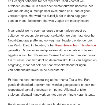
en Respighi behoorde tot het repertoire. Kort voordat we
afreisden ontstak ik in alweer een verscheurende hoestbui, het
was me die dag al menige keer overkomen en ik had er geen
verweer tegen. Het werd me duidelijk dat ik deze dag geen
concert moest bezoeken, dat was vragen om moeilijkheden.
Maar omdat we nu eenmaal onze zinnen hadden gezet op
cultureel verpozen, die zondag, sukkelden we dan maar door het
Noord-Limburgs platteland op weg naar Tegelen, onder de rook
van Venlo. Daar, in Tegelen, is het
Keramiekcentrum Tiendschuur
gevestigd. Museum en werkplaatsen zijn ondergebracht in een
bijgebouw van het 17e eeuws
Kasteel Holtmühle
. Een klein maar
fijn museum, dat zich richt op de keramiekcultuur van Tegelen en
omgeving, maar dat ook doet aan wisseltentoonstellingen
van pottenbakkerswerk in de breedste zin.
Er loopt nu een tentoonstelling op het thema
Tea is hot
. Een
goede driehonderd theekommen worden geëxposeerd en ook een
respectabel aantal theepotten en -potjes. Allemaal unieke
stukken, allemaal handwerk en niet van de minste keramisten…
Rondzwervend tussen al dat moois viel me op dat de