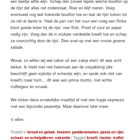
een beetje witte wijn. Schep dan zoveel lepels warme bouillon op
de rijst dat alles net onderstaat. Roer en blijf roeren. Voeg
eventueel nog wat kokende bouillon toe en laat de rijst koken tot
ze nét al dante is. Haal de pan van het vuur een voeg een flinke
klont goede boter bij de rijst. roer flink. Proef of zout en peper
nodig zijn. Voeg dan de in stukjes verdeelde kreeft toe en schep
ze voorzichtig door de rijst. Dien snel op met een mooie groene
salade.
Wouw, zo willen wij wel vaker uit een zakje eten! dit was echt
lekker. Ik hield met niet helemaal aan de verpakking (die
beschrijft geen sjalotje of scheutje wijn, en sprak ook niet van
kreeft) maar toch… dit was een prima risotto, met echte
truffelgeur én smaak.
We sloten deze smakelijke maaltijd af met een kopje espresso
met een bijzonder paaseitje. Maar daarover later meer.
© ellen.
Posted in
brood en gebak
,
feesten
,
paddenstoelen
,
pasta en rijst
,
schaal- en schelpdieren
,
vakantie
|
Tagged
kreeft
,
risotto
,
truffel