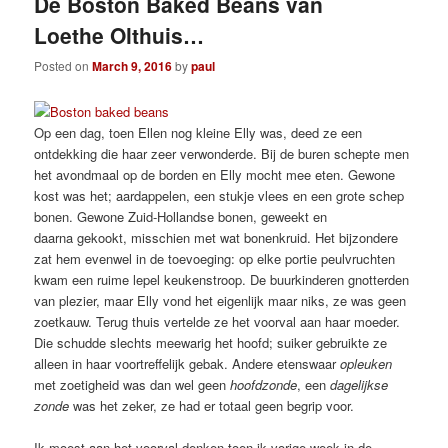
De Boston Baked Beans van
Loethe Olthuis…
Posted on
March 9, 2016
by
paul
Op een dag, toen Ellen nog kleine Elly was, deed ze een
ontdekking die haar zeer verwonderde. Bij de buren schepte men
het avondmaal op de borden en Elly mocht mee eten. Gewone
kost was het; aardappelen, een stukje vlees en een grote schep
bonen. Gewone Zuid-Hollandse bonen, geweekt en
daarna gekookt, misschien met wat bonenkruid. Het bijzondere
zat hem evenwel in de toevoeging: op elke portie peulvruchten
kwam een ruime lepel keukenstroop. De buurkinderen gnotterden
van plezier, maar Elly vond het eigenlijk maar niks, ze was geen
zoetkauw. Terug thuis vertelde ze het voorval aan haar moeder.
Die schudde slechts meewarig het hoofd; suiker gebruikte ze
alleen in haar voortreffelijk gebak. Andere etenswaar
opleuken
met zoetigheid was dan wel geen
hoofdzonde
, een
dagelijkse
zonde
was het zeker, ze had er totaal geen begrip voor.
Ik moest aan het voorval denken toen ik vorige week in de