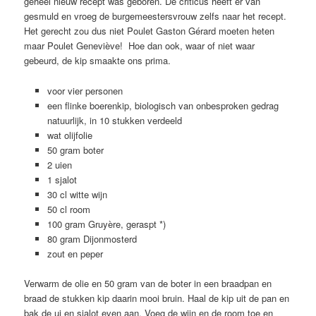
geheel nieuw recept was geboren. De criticus heeft er van
gesmuld en vroeg de burgemeestersvrouw zelfs naar het recept.
Het gerecht zou dus niet Poulet Gaston Gérard moeten heten
maar Poulet Geneviève! Hoe dan ook, waar of niet waar
gebeurd, de kip smaakte ons prima.
voor vier personen
een flinke boerenkip, biologisch van onbesproken gedrag
natuurlijk, in 10 stukken verdeeld
wat olijfolie
50 gram boter
2 uien
1 sjalot
30 cl witte wijn
50 cl room
100 gram Gruyère, geraspt *)
80 gram Dijonmosterd
zout en peper
Verwarm de olie en 50 gram van de boter in een braadpan en
braad de stukken kip daarin mooi bruin. Haal de kip uit de pan en
bak de ui en sjalot even aan. Voeg de wijn en de room toe en