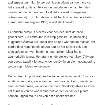
ateliermeesters rijkt niet zo ver, ik zou alleen aan de hand van
het stempel op de achterkant de periode kunnen achterhalen
waarin het ding is ontstaan. Laat dat stempel nu nagenoeg
onleesbaar zijn… Enfin, de kans dat het bord uit het interbellum
stamt, laten we zeggen 1930, is niet denkbeeldig.
Het andere bordje is slechts voor een deel met de hand
geschilderd. De contouren zijn erop gedrukt. De afbeelding
suggereert
Empire-stijl
, maar dan op een wat boerse manier. Het
bordje doet negentiende eeuws aan en het schijnt ook een
afgeleide te zijn van borden uit dat tijdvak. Maar het is
aanmerkelijk jonger. Het stamt uit de ateliers van
Sant-Clément
,
een goede twaalf kilometer onder Lunéville en dient gedateerd te
worden op midden vorige eeuw.
De bordjes zijn puntgaaf, we betaalden er te samen € 10,- voor
en dat is een prijs, ver onder de marktwaarde. Enfin, we zijn er
heel tevreden mee, we vinden ze mooi. Voorlopig staan ze voor
het zijraam van de woonkamer tot we een definitieve plaats
hebben uitgeruimd in één van onze boekenkasten.