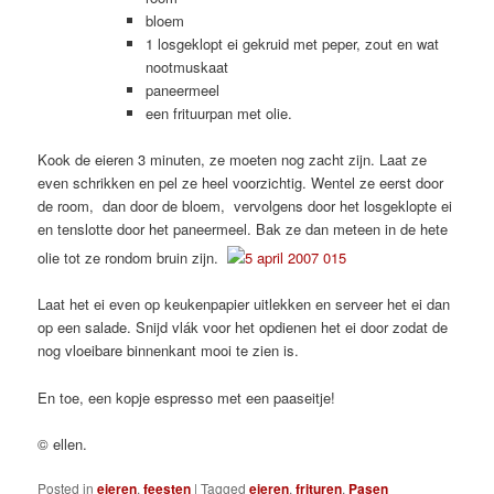
bloem
1 losgeklopt ei gekruid met peper, zout en wat
nootmuskaat
paneermeel
een frituurpan met olie.
Kook de eieren 3 minuten, ze moeten nog zacht zijn. Laat ze
even schrikken en pel ze heel voorzichtig. Wentel ze eerst door
de room, dan door de bloem, vervolgens door het losgeklopte ei
en tenslotte door het paneermeel. Bak ze dan meteen in de hete
olie tot ze rondom bruin zijn.
Laat het ei even op keukenpapier uitlekken en serveer het ei dan
op een salade. Snijd vlák voor het opdienen het ei door zodat de
nog vloeibare binnenkant mooi te zien is.
En toe, een kopje espresso met een paaseitje!
© ellen.
Posted in
eieren
,
feesten
|
Tagged
eieren
,
frituren
,
Pasen