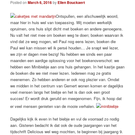
Posted on
March 6, 2016
by
Ellen Bouckaert
Ontspullen, een afschuwelijk woord,
maar hier in huis wel van toepassing. Wij moeten werkelijk
opruimen, ons huis slipt dicht met boeken en andere genoegens.
Nu valt het niet mee om boeken weg te doen; boeken waarvan ik
vind dat ze weg mogen, wil Paul nog eens lezen, boeken die
Paul wel kan missen wil ik persé houden… Je snapt wel lezer,
we zijn er dagen mee bezig! Nu hebben we sinds een paar
maanden een aardige oplossing voor het boekenoverschot: we
hebben een Minibiebje aan ons huis gehangen. In het kastje gaan
de boeken die we niet meer lezen. Iedereen mag ze gratis
meenemen. Zo hebben anderen er ook nog plezier van. Omdat
we midden in het centrum van Gemert wonen komen er dagelijks
veel mensen langs het biebje en het is dan ook een groot
succes! Er wordt druk geruild en meegenomen. Fijn, ik hoop dat
er veel mensen genieten van de mooie verhalen.
Dagelijks kijk ik even in het biebje en vul de voorraad zo nodig
aan. Gisteren bedacht ik dat ook de oude jaargangen van het
tijdschrift Delicious wel weg mochten, te beginnen bij jaargang 9.