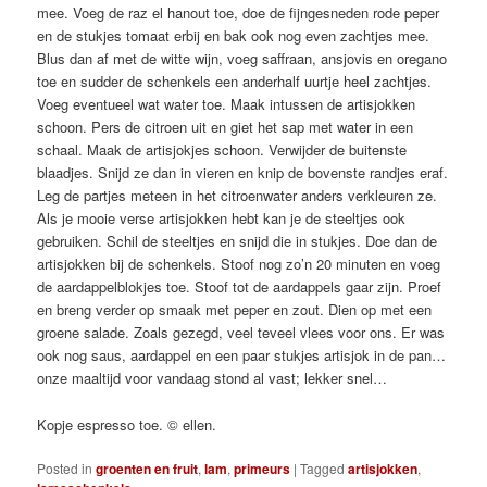
mee. Voeg de raz el hanout toe, doe de fijngesneden rode peper
en de stukjes tomaat erbij en bak ook nog even zachtjes mee.
Blus dan af met de witte wijn, voeg saffraan, ansjovis en oregano
toe en sudder de schenkels een anderhalf uurtje heel zachtjes.
Voeg eventueel wat water toe. Maak intussen de artisjokken
schoon. Pers de citroen uit en giet het sap met water in een
schaal. Maak de artisjokjes schoon. Verwijder de buitenste
blaadjes. Snijd ze dan in vieren en knip de bovenste randjes eraf.
Leg de partjes meteen in het citroenwater anders verkleuren ze.
Als je mooie verse artisjokken hebt kan je de steeltjes ook
gebruiken. Schil de steeltjes en snijd die in stukjes. Doe dan de
artisjokken bij de schenkels. Stoof nog zo’n 20 minuten en voeg
de aardappelblokjes toe. Stoof tot de aardappels gaar zijn. Proef
en breng verder op smaak met peper en zout. Dien op met een
groene salade. Zoals gezegd, veel teveel vlees voor ons. Er was
ook nog saus, aardappel en een paar stukjes artisjok in de pan…
onze maaltijd voor vandaag stond al vast; lekker snel…
Kopje espresso toe. © ellen.
Posted in
groenten en fruit
,
lam
,
primeurs
|
Tagged
artisjokken
,