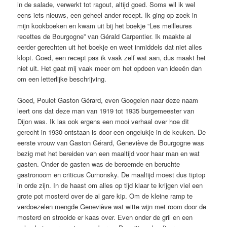
in de salade, verwerkt tot ragout, altijd goed. Soms wil ik wel
eens iets nieuws, een geheel ander recept. Ik ging op zoek in
mijn kookboeken en kwam uit bij het boekje “Les meilleures
recettes de Bourgogne” van Gérald Carpentier. Ik maakte al
eerder gerechten uit het boekje en weet inmiddels dat niet alles
klopt. Goed, een recept pas ik vaak zelf wat aan, dus maakt het
niet uit. Het gaat mij vaak meer om het opdoen van ideeën dan
om een letterlijke beschrijving.
Goed, Poulet Gaston Gérard, even Googelen naar deze naam
leert ons dat deze man van 1919 tot 1935 burgemeester van
Dijon was. Ik las ook ergens een mooi verhaal over hoe dit
gerecht in 1930 ontstaan is door een ongelukje in de keuken. De
eerste vrouw van Gaston Gérard, Geneviève de Bourgogne was
bezig met het bereiden van een maaltijd voor haar man en wat
gasten. Onder de gasten was de beroemde en beruchte
gastronoom en criticus Curnonsky. De maaltijd moest dus tiptop
in orde zijn. In de haast om alles op tijd klaar te krijgen viel een
grote pot mosterd over de al gare kip. Om de kleine ramp te
verdoezelen mengde Geneviève wat witte wijn met room door de
mosterd en strooide er kaas over. Even onder de gril en een