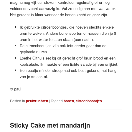
mag nu nog vijf uur stoven. kontroleer regelmatig of er nog
voldoende vocht aanwezig is. Vul zo nodig aan met wat water.
Het gerecht is klaar wanneer de bonen zacht en gaar zijn.
Ik gebruikte citroenboontjes, die hoeven slechts enkele
uren te weken. Andere bonensoorten of -rassen dien je 8
uren in het water te laten staan (een nacht).
De citroenboontjes zijn ook iets eerder gaar dan de
geplande 6 uren.
Loethe Olthuis eet bij dit gerecht grof bruin brood en een
koolsalade, ik maakte er een lichte salade bij van snijbiet.
Een beetje minder stroop had ook best gekund, het hangt
van je smaak af.
© paul
Posted in
peulvruchten
|
Tagged
bonen
,
citroenboontjes
Sticky Cake met mandarijn