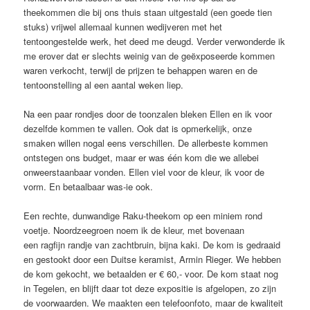
theekommen die bij ons thuis staan uitgestald (een goede tien
stuks) vrijwel allemaal kunnen wedijveren met het
tentoongestelde werk, het deed me deugd. Verder verwonderde ik
me erover dat er slechts weinig van de geëxposeerde kommen
waren verkocht, terwijl de prijzen te behappen waren en de
tentoonstelling al een aantal weken liep.
Na een paar rondjes door de toonzalen bleken Ellen en ik voor
dezelfde kommen te vallen. Ook dat is opmerkelijk, onze
smaken willen nogal eens verschillen. De allerbeste kommen
ontstegen ons budget, maar er was één kom die we allebei
onweerstaanbaar vonden. Ellen viel voor de kleur, ik voor de
vorm. En betaalbaar was-ie ook.
Een rechte, dunwandige Raku-theekom op een miniem rond
voetje. Noordzeegroen noem ik de kleur, met bovenaan
een ragfijn randje van zachtbruin, bijna kaki. De kom is gedraaid
en gestookt door een Duitse keramist, Armin Rieger. We hebben
de kom gekocht, we betaalden er € 60,- voor. De kom staat nog
in Tegelen, en blijft daar tot deze expositie is afgelopen, zo zijn
de voorwaarden. We maakten een telefoonfoto, maar de kwaliteit