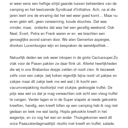
er weer eens een heftige strijd gaande tussen beheerders van de
camping en het besturende Syndicaat d’Initiative. Ach, na al die
jaren leert ons de ervaring dat het wel weer goed komt… Maar nu
even géén wifi, geen verwarming, koude douches. Dat was
minder, maar, ondanks dat was het een gezellig weekend. Ook
Neel, Evert, Petra en Frank waren er en we brachten een
genoeglijke avond samen door. We aten Gemertse asperges,
dronken Luxemburgse wijn en bespraken de wereldpolitiek…
Natuurlijk deden we ook weer inkopen in de grote Cactussuper.Zo
vlak voor de Pasen pakten ze daar flink uit. Allerlei heerlijkheden
die wij in ons Brabantse dorpje zelden of nooit zien. Ik bezweek
zelfs voor een zakje. (wij koken eigenlijk bijna nooit uit pakjes en
zakjes maar dit zakje leek me wel wat.) Ik kocht een
vacumverpakking risottorijst met stukjes gedroogde truffel. De
prijs was wel zo dat je mag verwachten ook echt een vleug truffel
te vangen. Verder lagen er in de Super stapels al reeds gekookte
kreeften, handig, een kreeft killen op een camping heb ik nog niet
gedaan en leek me wat lastig. Hopla gekookte kreeft in het
wagentje, en zo nog het een en ander. Thuisgekomen werd dit
onze Paaszaterdagmaaltijd: risotto met kreeft en truffel, salade,