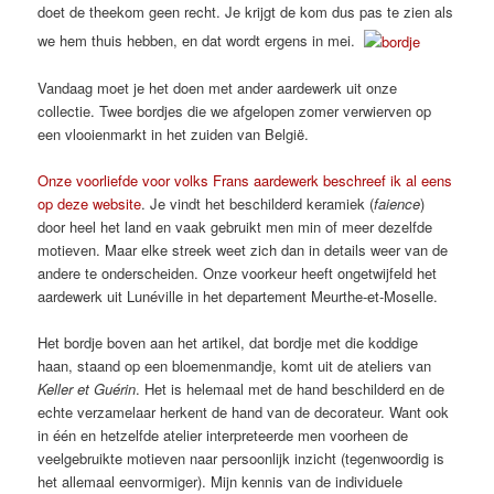
doet de theekom geen recht. Je krijgt de kom dus pas te zien als
we hem thuis hebben, en dat wordt ergens in mei.
Vandaag moet je het doen met ander aardewerk uit onze
collectie. Twee bordjes die we afgelopen zomer verwierven op
een vlooienmarkt in het zuiden van België.
Onze voorliefde voor volks Frans aardewerk beschreef ik al eens
op deze website
. Je vindt het beschilderd keramiek (
faience
)
door heel het land en vaak gebruikt men min of meer dezelfde
motieven. Maar elke streek weet zich dan in details weer van de
andere te onderscheiden. Onze voorkeur heeft ongetwijfeld het
aardewerk uit Lunéville in het departement Meurthe-et-Moselle.
Het bordje boven aan het artikel, dat bordje met die koddige
haan, staand op een bloemenmandje, komt uit de ateliers van
Keller et Guérin
. Het is helemaal met de hand beschilderd en de
echte verzamelaar herkent de hand van de decorateur. Want ook
in één en hetzelfde atelier interpreteerde men voorheen de
veelgebruikte motieven naar persoonlijk inzicht (tegenwoordig is
het allemaal eenvormiger). Mijn kennis van de individuele