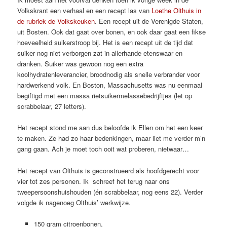
Volkskrant een verhaal en een recept las van
Loethe Olthuis in
de rubriek de Volkskeuken
. Een recept uit de Verenigde Staten,
uit Bosten. Ook dat gaat over bonen, en ook daar gaat een fikse
hoeveelheid suikerstroop bij. Het is een recept uit de tijd dat
suiker nog niet verborgen zat in allerhande etenswaar en
dranken. Suiker was gewoon nog een extra
koolhydratenleverancier, broodnodig als snelle verbrander voor
hardwerkend volk. En Boston, Massachusetts was nu eenmaal
begiftigd met een massa rietsuikermelassebedrijftjes (let op
scrabbelaar, 27 letters).
Het recept stond me aan dus beloofde ik Ellen om het een keer
te maken. Ze had zo haar bedenkingen, maar liet me verder m’n
gang gaan. Ach je moet toch ooit wat proberen, nietwaar…
Het recept van Olthuis is geconstrueerd als hoofdgerecht voor
vier tot zes personen. Ik schreef het terug naar ons
tweepersoonshuishouden (én scrabbelaar, nog eens 22). Verder
volgde ik nagenoeg Olthuis’ werkwijze.
150 gram citroenbonen,