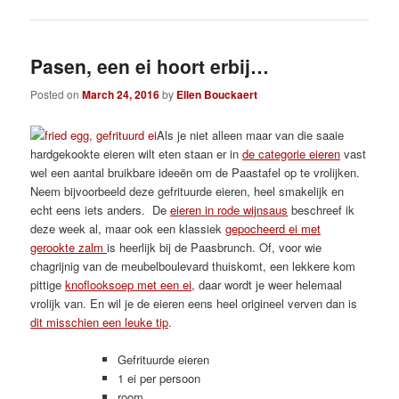
Pasen, een ei hoort erbij…
Posted on
March 24, 2016
by
Ellen Bouckaert
Als je niet alleen maar van die saaie
hardgekookte eieren wilt eten staan er in
de categorie eieren
vast
wel een aantal bruikbare ideeën om de Paastafel op te vrolijken.
Neem bijvoorbeeld deze gefrituurde eieren, heel smakelijk en
echt eens iets anders. De
eieren in rode wijnsaus
beschreef ik
deze week al, maar ook een klassiek
gepocheerd ei met
gerookte zalm
is heerlijk bij de Paasbrunch. Of, voor wie
chagrijnig van de meubelboulevard thuiskomt, een lekkere kom
pittige
knoflooksoep met een ei,
daar wordt je weer helemaal
vrolijk van. En wil je de eieren eens heel origineel verven dan is
dit misschien een leuke tip
.
Gefrituurde eieren
1 ei per persoon
room