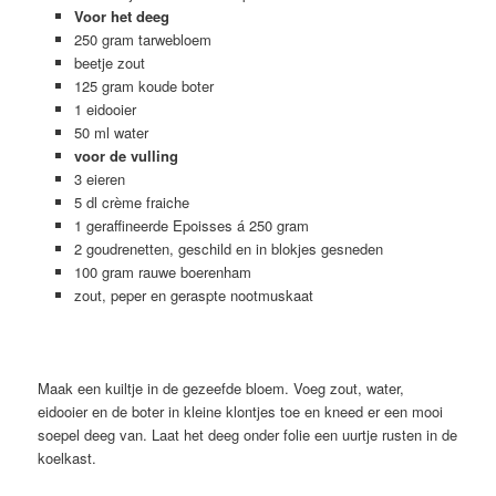
Voor het deeg
250 gram tarwebloem
beetje zout
125 gram koude boter
1 eidooier
50 ml water
voor de vulling
3 eieren
5 dl crème fraiche
1 geraffineerde Epoisses á 250 gram
2 goudrenetten, geschild en in blokjes gesneden
100 gram rauwe boerenham
zout, peper en geraspte nootmuskaat
Maak een kuiltje in de gezeefde bloem. Voeg zout, water,
eidooier en de boter in kleine klontjes toe en kneed er een mooi
soepel deeg van. Laat het deeg onder folie een uurtje rusten in de
koelkast.