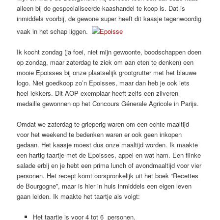
alleen bij de gespecialiseerde kaashandel te koop is. Dat is
inmiddels voorbij, de gewone super heeft dit kaasje tegenwoordig
vaak in het schap liggen.
Ik kocht zondag (ja foei, niet mijn gewoonte, boodschappen doen
op zondag, maar zaterdag te ziek om aan eten te denken) een
mooie Epoisses bij onze plaatselijk grootgrutter met het blauwe
logo. Niet goedkoop zo’n Epoisses, maar dan heb je ook iets
heel lekkers. Dit AOP exemplaar heeft zelfs een zilveren
medaille gewonnen op het Concours Génerale Agricole in Parijs.
Omdat we zaterdag te grieperig waren om een echte maaltijd
voor het weekend te bedenken waren er ook geen inkopen
gedaan. Het kaasje moest dus onze maaltijd worden. Ik maakte
een hartig taartje met de Epoisses, appel en wat ham. Een flinke
salade erbij en je hebt een prima lunch of avondmaaltijd voor vier
personen. Het recept komt oorspronkelijk uit het boek “Recettes
de Bourgogne”, maar is hier in huis inmiddels een eigen leven
gaan leiden. Ik maakte het taartje als volgt:
Het taartje is voor 4 tot 6 personen.