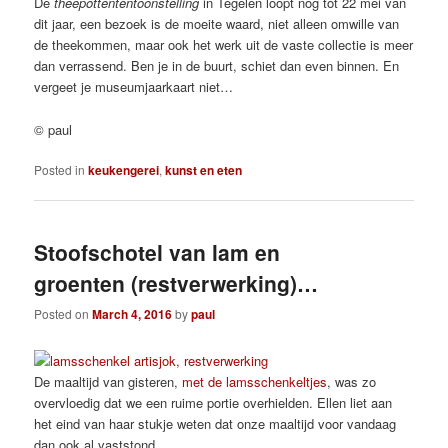
De
theepottententoonstelling
in Tegelen loopt nog tot 22 mei van
dit jaar, een bezoek is de moeite waard, niet alleen omwille van
de theekommen, maar ook het werk uit de vaste collectie is meer
dan verrassend. Ben je in de buurt, schiet dan even binnen. En
vergeet je museumjaarkaart niet…
© paul
Posted in
keukengerei
,
kunst en eten
Stoofschotel van lam en
groenten (restverwerking)…
Posted on
March 4, 2016
by
paul
De maaltijd van gisteren,
met de lamsschenkeltjes
, was zo
overvloedig dat we een ruime portie overhielden. Ellen liet aan
het eind van haar stukje weten dat onze maaltijd voor vandaag
dan ook al vaststond.