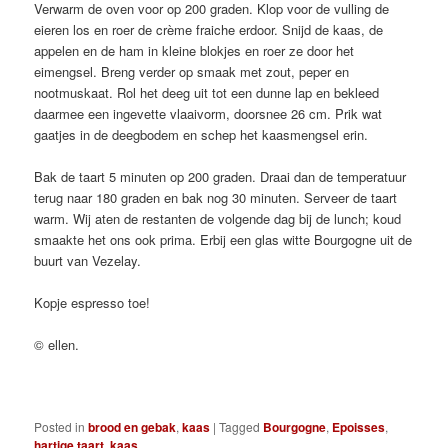
Verwarm de oven voor op 200 graden. Klop voor de vulling de
eieren los en roer de crème fraiche erdoor. Snijd de kaas, de
appelen en de ham in kleine blokjes en roer ze door het
eimengsel. Breng verder op smaak met zout, peper en
nootmuskaat. Rol het deeg uit tot een dunne lap en bekleed
daarmee een ingevette vlaaivorm, doorsnee 26 cm. Prik wat
gaatjes in de deegbodem en schep het kaasmengsel erin.
Bak de taart 5 minuten op 200 graden. Draai dan de temperatuur
terug naar 180 graden en bak nog 30 minuten. Serveer de taart
warm. Wij aten de restanten de volgende dag bij de lunch; koud
smaakte het ons ook prima. Erbij een glas witte Bourgogne uit de
buurt van Vezelay.
Kopje espresso toe!
© ellen.
Posted in
brood en gebak
,
kaas
|
Tagged
Bourgogne
,
Epoisses
,
hartige taart
,
kaas