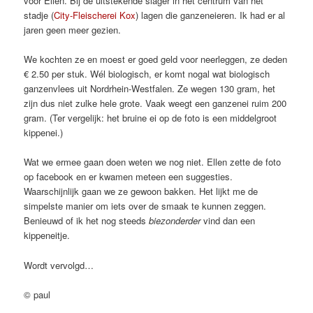
voor Ellen. Bij de uitstekende slager in het centrum van het
stadje (
City-Fleischerei Kox
) lagen die ganzeneieren. Ik had er al
jaren geen meer gezien.
We kochten ze en moest er goed geld voor neerleggen, ze deden
€ 2.50 per stuk. Wél biologisch, er komt nogal wat biologisch
ganzenvlees uit Nordrhein-Westfalen. Ze wegen 130 gram, het
zijn dus niet zulke hele grote. Vaak weegt een ganzenei ruim 200
gram. (Ter vergelijk: het bruine ei op de foto is een middelgroot
kippenei.)
Wat we ermee gaan doen weten we nog niet. Ellen zette de foto
op facebook en er kwamen meteen een suggesties.
Waarschijnlijk gaan we ze gewoon bakken. Het lijkt me de
simpelste manier om iets over de smaak te kunnen zeggen.
Benieuwd of ik het nog steeds
biezonderder
vind dan een
kippeneitje.
Wordt vervolgd…
© paul