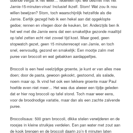
doende vergat ik het weer… Iedereen lijkt wel besmet met het
Jamie-15-minuten-virus! Inclusief ikzelf. Stom! Wat zou ik nou
willen bewijzen? Stom, toch waarschijnlijk hetzelfde als die
Jamie. Eerlijk gezegd heb ik een hekel aan dat opgeklopte
gedoe; rennen en vliegen door de keuken, brr. Anderzijds ben ik
het wel met die Jamie eens dat een smakelijke gezonde maaltijd
op tafel zetten echt niet zoveel tijd kost. Maar goed, geen
stopwatch gezet, geen 15 minutenrecept van Jamie, en toch
snel, eenvoudig, gezond en smakelijk: Een mootje zalm met
puree van broccoli en wat gebakken aardappeltjes.
Broccoli is een heel veelzijdige groente, je kunt er van alles mee
doen; door de pasta, gewoon gekookt, gestoomd, als salade,
noem maar op. Ik vind het ook een lekkere groente maar Paul
hoefde even niet meer… Het was dus alweer een tijdje geleden
dat er hier nog broccoli op tafel stond. Toch maar weer eens,
voor de broodnodige variatie, maar dan als een zachte zalvende
puree.
Broccolisaus: 500 gram broccoli, dikke stelen verwijderen en de
roosjes in kleine struikjes verdelen. Een pan water met zout aan
de kook brengen en de broccoli daarin zo’n 6 minuten laten