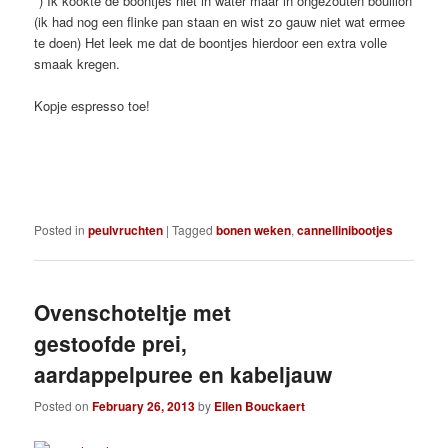
*) Ik kookte de boontjes niet in water maar in ongezouten bouillon
(ik had nog een flinke pan staan en wist zo gauw niet wat ermee
te doen) Het leek me dat de boontjes hierdoor een extra volle
smaak kregen.
Kopje espresso toe!
Posted in
peulvruchten
|
Tagged
bonen weken
,
cannellinibootjes
Ovenschoteltje met
gestoofde prei,
aardappelpuree en kabeljauw
Posted on
February 26, 2013
by
Ellen Bouckaert