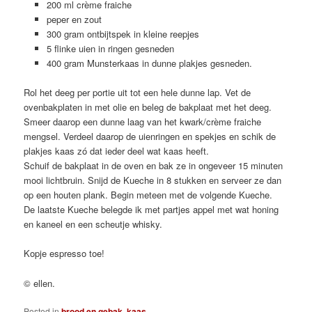
200 ml crème fraiche
peper en zout
300 gram ontbijtspek in kleine reepjes
5 flinke uien in ringen gesneden
400 gram Munsterkaas in dunne plakjes gesneden.
Rol het deeg per portie uit tot een hele dunne lap. Vet de
ovenbakplaten in met olie en beleg de bakplaat met het deeg.
Smeer daarop een dunne laag van het kwark/crème fraiche
mengsel. Verdeel daarop de uienringen en spekjes en schik de
plakjes kaas zó dat ieder deel wat kaas heeft.
Schuif de bakplaat in de oven en bak ze in ongeveer 15 minuten
mooi lichtbruin. Snijd de Kueche in 8 stukken en serveer ze dan
op een houten plank. Begin meteen met de volgende Kueche.
De laatste Kueche belegde ik met partjes appel met wat honing
en kaneel en een scheutje whisky.
Kopje espresso toe!
© ellen.
Posted in
brood en gebak
,
kaas