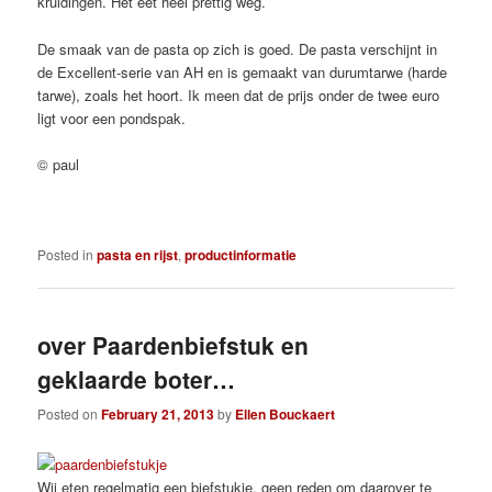
kruldingen. Het eet heel prettig weg.
De smaak van de pasta op zich is goed. De pasta verschijnt in
de Excellent-serie van AH en is gemaakt van durumtarwe (harde
tarwe), zoals het hoort. Ik meen dat de prijs onder de twee euro
ligt voor een pondspak.
© paul
Posted in
pasta en rijst
,
productinformatie
over Paardenbiefstuk en
geklaarde boter…
Posted on
February 21, 2013
by
Ellen Bouckaert
Wij eten regelmatig een biefstukje, geen reden om daarover te