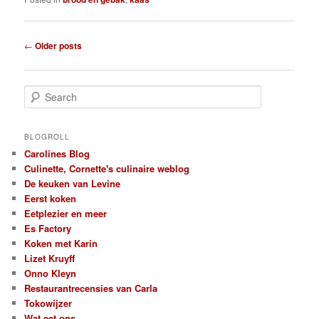
Post
←
Older posts
navigation
S
e
a
r
BLOGROLL
c
Carolines Blog
h
Culinette, Cornette's culinaire weblog
De keuken van Levine
Eerst koken
Eetplezier en meer
Es Factory
Koken met Karin
Lizet Kruyff
Onno Kleyn
Restaurantrecensies van Carla
Tokowijzer
Wat eet ons