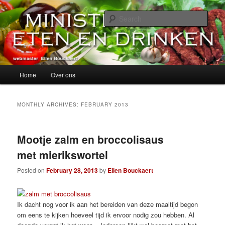
Skip
Skip
alles over eten, drinken en andere genoegens…
to
to
Sear
primary
secondary
content
content
Ministerie van Eten en Drinken
Main
Home
Over ons
menu
MONTHLY ARCHIVES:
FEBRUARY 2013
Mootje zalm en broccolisaus
met mierikswortel
Posted on
February 28, 2013
by
Ellen Bouckaert
Ik dacht nog voor ik aan het bereiden van deze maaltijd begon
om eens te kijken hoeveel tijd ik ervoor nodig zou hebben. Al