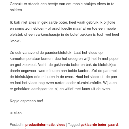
Gebruik er steeds een beetje van om mooie stukjes vlees in te
bakken.
Ik bak niet alles in geklaarde boter, heel vaak gebruik ik olijfolie
en soms zonnebloem- of arachideolie maar af en toe een mooie
biefstuk of een varkenshaasje in de boter bakken is toch wel heel
lekker.
Zo ook vanavond de paardenbiefstuk. Laat het vlees op
kamertemperatuur komen, dep het droog en wrijf het in met peper
en grof zeezout. Verhit de geklaarde boter en bak de biefstukjes
daarin ongeveer twee minuten aan beide kanten. Zet de pan met
de biefstukjes drie minuten in de oven. Haal het vlees uit de pan
en laat het vlees nog even rusten onder aluminiumfolie. Wij aten
er gebakken aardappeltjes bij en witlof met kaas uit de oven.
Kopje espresso toe!
© ellen
Posted in
productinformatie
,
vlees
|
Tagged
geklaarde boter
,
paard
,