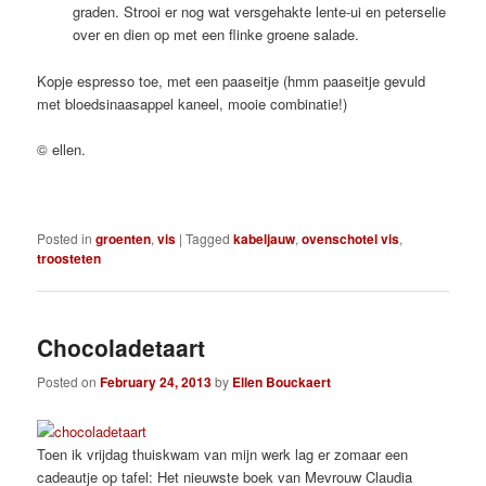
graden. Strooi er nog wat versgehakte lente-ui en peterselie
over en dien op met een flinke groene salade.
Kopje espresso toe, met een paaseitje (hmm paaseitje gevuld
met bloedsinaasappel kaneel, mooie combinatie!)
© ellen.
Posted in
groenten
,
vis
|
Tagged
kabeljauw
,
ovenschotel vis
,
troosteten
Chocoladetaart
Posted on
February 24, 2013
by
Ellen Bouckaert
Toen ik vrijdag thuiskwam van mijn werk lag er zomaar een
cadeautje op tafel: Het nieuwste boek van Mevrouw Claudia