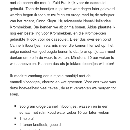
met de bonen die men in Zuid Frankrijk voor de cassoulet
gebruikt. Toen de boontjes stipt twee werkdagen later geleverd
werden begon ik toch te twijfelen en vroeg raad bij de schrijver
van het recept, Onno Kleyn. Hij adviseerde Noord-Hollandse
Krombekken. Die kenden we al; prima bonen. Aldus plaatste ik
nog een bestelling voor Krombekken, en die Krombekken
gebruikte ik ook voor de cassoulet. Bleef dus over een pond
Cannelliniboontjes; niets mis mee, die komen hier wel op! Het
enige nadeel van gedroogde bonen is dat je er op tijd aan moet
denken om ze in de week te zetten. Minstens 10 uur weken is
wel aanbevolen. Plannen dus als je lekkere boontjes wilt eten!
Ik maakte vandaag een simpele maaltijd met de
cannelliniboontjes, chorizo en wat groenten. Voor ons twee was
deze hoeveelheid veel teveel, de rest verwerken we morgen tot
soep.
300 gram droge cannelliniboontjes; wassen en in een
schaal met ruim koud water zeker 10 uur laten weken
1 hele ui
4 tenen knoflook, gepeld