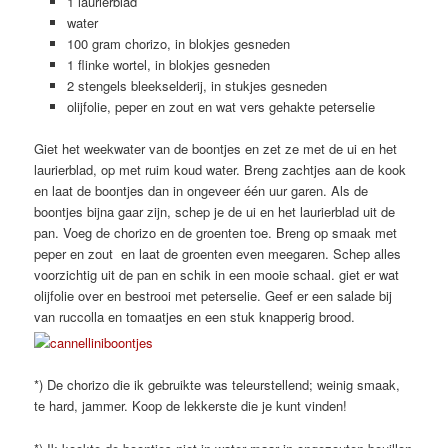
1 laurierblad
water
100 gram chorizo, in blokjes gesneden
1 flinke wortel, in blokjes gesneden
2 stengels bleekselderij, in stukjes gesneden
olijfolie, peper en zout en wat vers gehakte peterselie
Giet het weekwater van de boontjes en zet ze met de ui en het
laurierblad, op met ruim koud water. Breng zachtjes aan de kook
en laat de boontjes dan in ongeveer één uur garen. Als de
boontjes bijna gaar zijn, schep je de ui en het laurierblad uit de
pan. Voeg de chorizo en de groenten toe. Breng op smaak met
peper en zout en laat de groenten even meegaren. Schep alles
voorzichtig uit de pan en schik in een mooie schaal. giet er wat
olijfolie over en bestrooi met peterselie. Geef er een salade bij
van ruccolla en tomaatjes en een stuk knapperig brood.
*) De chorizo die ik gebruikte was teleurstellend; weinig smaak,
te hard, jammer. Koop de lekkerste die je kunt vinden!