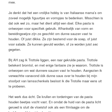
mee.
Je denkt dat het een vrolijke hobby is van Italiaanse mama’s om
zoveel mogelijk figuurtjes en vormpjes te bedenken. Misschien is
dat ook wel zo, maar het dient altijd een doel. Elke pasta is
ontworpen voor specifiek gebruik. Afhankelijk van vorm en
bereidingswijze zijn ze geschikt om dunne sauzen vast te
houden. Of juist dikke. Ze zijn bestemd voor de soep, of juist
voor salade. Ze kunnen gevuld worden, of ze worden juist
sec
gegeten.
Bij AH zag ik Trottole liggen, een raar gekrulde pasta. Trottole
betekent bromtol, en met enige fantasie zie je waarom. Trottole is
ontworpen om wat dunnere sauzen vast te houden. Aangezien ik
verwachtte vanavond óók dunne saus over te houden bij mijn
stoofpot van lamsschenkels besloot ik die Trotolle maar eens uit
te proberen.
Het werk dus écht. De krullen en torderingen van de pasta
houden beetjes vocht vast. En omdat de huid van de pasta licht
geruwd is sluit de vloeistof ook als een filmlaagje om de