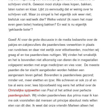
schrijven vind ik. Gewoon mooi stukje vlees kopen, bakken,
laten rusten en klaar. Lijkt zo eenvoudig dat er weinig over te
schrijven valt. Maar zo simpel is het eigenlijk ook weer niet;
biefstuk van wat/welk dier? Welke vetstof (ik noem het maar
even geen boter) hoelang bakken? En wat is nu eigenlijk
‘geklaarde boter’?
Goed! Al voor de grote discussie in de media losbarstte over de
pakjes-en-zakjesvullers die paardenvlees verwerkten in plaats
van rundvlees en daar niet eerlijk over etiketteerden, mochten wij
graag af en toe paardenvlees nuttigen. Wij vinden het smakelijk
en het is bovendien niet afkomstig van dieren die in megastallen
volgeperst worden met enge medicijnen en vies voer. De meeste
paarden die ter slacht aangeboden worden hebben een
aangenaam leven gehad. Bovendien is paardenvlees gezond;
minder vet, meer eiwitten en ijzer. We schreven er ook zo af en
toe al eens over; lees bijvoorbeeld nog eens het artikel over de
Christelijke spijswetten
van Paul of het artikel over perfecte
paardengoulash
. Wij vinden paardenvlees dus prima maar ik kan
me ook voorstellen dat mensen uit principe absoluut niets willen
eten van dit dier. Ik weet dat onze vriendin Marleen alleen het