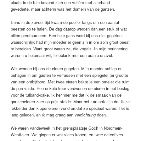
plaats in de tuin bevond zich een volière met allerhand
gevederte, maar achterin was het domein van de ganzen.
Eens in de zoveel tijd kwam de poelier langs om een aantal
beesten op te halen. De dag daarop werden dan een stuk of wat
billen geretourneerd. Een hele gans werd bij ons niet gegeten,
waarschijnlijk had mijn moeder er geen zin in om zo’n groot beest
te bereiden. Want groot waren ze, die vogels. In mijn herinnering
waren ze helemaal wit, lelieblank met een oranje snavel.
Wel werden bij ons de eieren gegeten. Mijn moeder schiep er
behagen in om gasten te verrassen met een spiegelei ter grootte
van een ontbijtbord. Met twee eieren bakte je een omelet die ruim
de pan vulde. Een enkele keer verdwenen de eieren in het beslag
voor de tulband-cake. Ik herinner me dat ik de smaak van de
ganzeneieren zeer op prijs stelde. Maar het kan ook zijn dat ik ze
lekkerder dan kippeneieren vond omdat ze speciaal waren. Het is
lang geleden, en ik mag graag aan
verdichtung
doen.
We waren vandeweek in het grensplaatsje Goch in Nordrhein-
Westfalen. We gingen er wat vlees kopen, en twee detectives