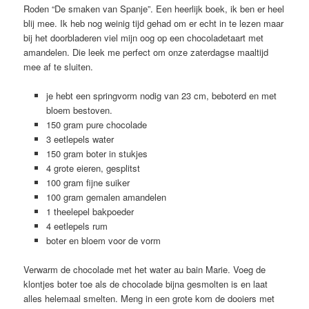
Roden “De smaken van Spanje”. Een heerlijk boek, ik ben er heel
blij mee. Ik heb nog weinig tijd gehad om er echt in te lezen maar
bij het doorbladeren viel mijn oog op een chocoladetaart met
amandelen. Die leek me perfect om onze zaterdagse maaltijd
mee af te sluiten.
je hebt een springvorm nodig van 23 cm, beboterd en met
bloem bestoven.
150 gram pure chocolade
3 eetlepels water
150 gram boter in stukjes
4 grote eieren, gesplitst
100 gram fijne suiker
100 gram gemalen amandelen
1 theelepel bakpoeder
4 eetlepels rum
boter en bloem voor de vorm
Verwarm de chocolade met het water au bain Marie. Voeg de
klontjes boter toe als de chocolade bijna gesmolten is en laat
alles helemaal smelten. Meng in een grote kom de dooiers met