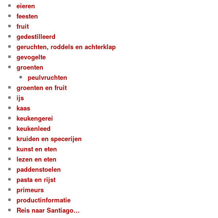
eieren
feesten
fruit
gedestilleerd
geruchten, roddels en achterklap
gevogelte
groenten
peulvruchten
groenten en fruit
ijs
kaas
keukengerei
keukenleed
kruiden en specerijen
kunst en eten
lezen en eten
paddenstoelen
pasta en rijst
primeurs
productinformatie
Reis naar Santiago…