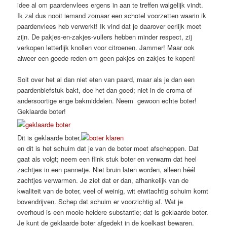
idee al om paardenvlees ergens in aan te treffen walgelijk vindt.
Ik zal dus nooit iemand zomaar een schotel voorzetten waarin ik
paardenvlees heb verwerkt! Ik vind dat je daarover eerlijk moet
zijn. De pakjes-en-zakjes-vullers hebben minder respect, zij
verkopen letterlijk knollen voor citroenen. Jammer! Maar ook
alweer een goede reden om geen pakjes en zakjes te kopen!
Soit over het al dan niet eten van paard, maar als je dan een
paardenbiefstuk bakt, doe het dan goed; niet in de croma of
andersoortige enge bakmiddelen. Neem gewoon echte boter!
Geklaarde boter!
Dit is geklaarde boter,
en dit is het schuim dat je van de boter moet afscheppen. Dat
gaat als volgt; neem een flink stuk boter en verwarm dat heel
zachtjes in een pannetje. Niet bruin laten worden, alleen héél
zachtjes verwarmen. Je ziet dat er dan, afhankelijk van de
kwaliteit van de boter, veel of weinig, wit eiwitachtig schuim komt
bovendrijven. Schep dat schuim er voorzichtig af. Wat je
overhoud is een mooie heldere substantie; dat is geklaarde boter.
Je kunt de geklaarde boter afgedekt in de koelkast bewaren.