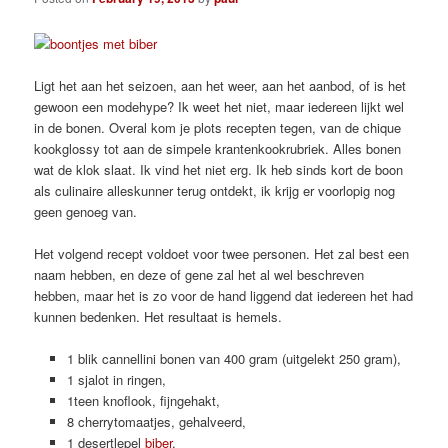
Ligt het aan het seizoen, aan het weer, aan het aanbod, of is het
gewoon een modehype? Ik weet het niet, maar iedereen lijkt wel
in de bonen. Overal kom je plots recepten tegen, van de chique
kookglossy tot aan de simpele krantenkookrubriek. Alles bonen
wat de klok slaat. Ik vind het niet erg. Ik heb sinds kort de boon
als culinaire alleskunner terug ontdekt, ik krijg er voorlopig nog
geen genoeg van.
Het volgend recept voldoet voor twee personen. Het zal best een
naam hebben, en deze of gene zal het al wel beschreven
hebben, maar het is zo voor de hand liggend dat iedereen het had
kunnen bedenken. Het resultaat is hemels.
1 blik cannellini bonen van 400 gram (uitgelekt 250 gram),
1 sjalot in ringen,
1teen knoflook, fijngehakt,
8 cherrytomaatjes, gehalveerd,
1 desertlepel
biber
,