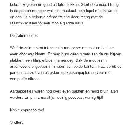
koken. Afgieten en goed uit laten lekken. Stort de broccoli terug
in de pan en meng er wat nootmuskaat, een lepel mierikswortel
en een klein bekertje crème fraiche door. Meng met de
staafmixer alles tot een mooie gladde saus.
De zalmmootjes
Wrijf de zalmmoten intussen in met peper en zout en haal ze
even door wat bloem. Er mag bijna geen bloem aan de vis blijven
plakken; een filmpje bloem is genoeg. Bak de mootjes in
arachideolie ongeveer 5 minuten aan beide kanten. Haal ze uit de
pan en laat ze even uitlekken op keukenpapier. serveer met
een partje citroen.
Aardappeltjes waren nog over, even bakken en mooi bruin laten
worden. En prima maaltijd, weinig poespas, weinig tijd!
Kopje espresso toe!
© ellen.