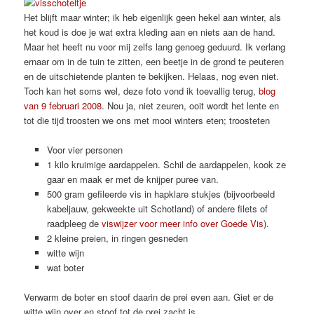
Het blijft maar winter; ik heb eigenlijk geen hekel aan winter, als
het koud is doe je wat extra kleding aan en niets aan de hand.
Maar het heeft nu voor mij zelfs lang genoeg geduurd. Ik verlang
ernaar om in de tuin te zitten, een beetje in de grond te peuteren
en de uitschietende planten te bekijken. Helaas, nog even niet.
Toch kan het soms wel, deze foto vond ik toevallig terug,
blog
van 9 februari 2008
. Nou ja, niet zeuren, ooit wordt het lente en
tot die tijd troosten we ons met mooi winters eten; troosteten
Voor vier personen
1 kilo kruimige aardappelen. Schil de aardappelen, kook ze
gaar en maak er met de knijper puree van.
500 gram gefileerde vis in hapklare stukjes (bijvoorbeeld
kabeljauw, gekweekte uit Schotland) of andere filets of
raadpleeg de
viswijzer
voor meer info over Goede Vis
).
2 kleine preien, in ringen gesneden
witte wijn
wat boter
Verwarm de boter en stoof daarin de prei even aan. Giet er de
witte wijn over en stoof tot de prei zacht is.