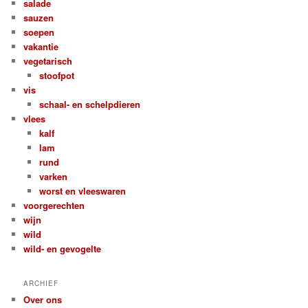
salade
sauzen
soepen
vakantie
vegetarisch
stoofpot
vis
schaal- en schelpdieren
vlees
kalf
lam
rund
varken
worst en vleeswaren
voorgerechten
wijn
wild
wild- en gevogelte
ARCHIEF
Over ons