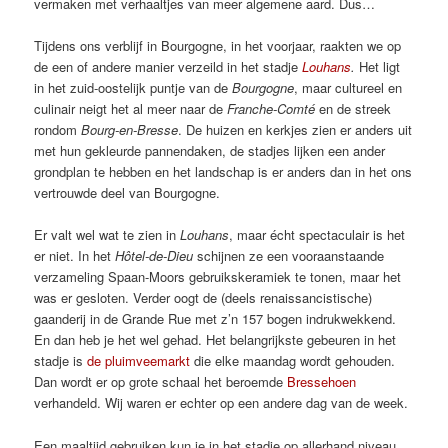
vermaken met verhaaltjes van meer algemene aard. Dus…
Tijdens ons verblijf in Bourgogne, in het voorjaar, raakten we op
de een of andere manier verzeild in het stadje
Louhans
.
Het ligt
in het zuid-oostelijk puntje van de
Bourgogne
, maar cultureel en
culinair neigt het al meer naar de
Franche-Comté
en de streek
rondom
Bourg-en-Bresse
. De huizen en kerkjes zien er anders uit
met hun gekleurde pannendaken, de stadjes lijken een ander
grondplan te hebben en het landschap is er anders dan in het ons
vertrouwde deel van Bourgogne.
Er valt wel wat te zien in
Louhans
, maar écht spectaculair is het
er niet. In het
Hôtel-de-Dieu
schijnen ze een vooraanstaande
verzameling Spaan-Moors gebruikskeramiek te tonen, maar het
was er gesloten. Verder oogt de (deels renaissancistische)
gaanderij in de Grande Rue met z’n 157 bogen indrukwekkend.
En dan heb je het wel gehad. Het belangrijkste gebeuren in het
stadje is
de pluimveemarkt
die elke maandag wordt gehouden.
Dan wordt er op grote schaal het beroemde
Bressehoen
verhandeld. Wij waren er echter op een andere dag van de week.
Een maaltijd gebruiken kun je in het stadje op allerhand niveau,