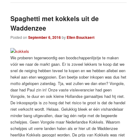
Spaghetti met kokkels uit de
Waddenzee
Posted on
September 6, 2016
by
Ellen Bouckaert
We proberen tegenwoordig een boodschappenlijstje te maken
vóór we naar de markt gaan. Er is zoveel lekkers te koop dat we
snel de neiging hebben teveel te kopen en we hebben allebei een
hekel aan eten weggooien. Een beetje sober inkopen was dus het
motto afgelopen zaterdag. Tja, wat zullen we dan eten? Vongole,
daar had Paul zin in! Onze vaste visleverancier had geen
Vongole, te duur en ook kleine Hollandse garnaaltjes had hij niet.
De inkoopsprijs is zo hoog dat het risico te groot is dat de handel
niet verkocht wordt. Helaas. Gelukkig bleek er één vishandelaar
minder bang uitgevallen, daar lag één netje met de begeerde
schelpjes. Geen Vongole maar Nederlandse Kokkels. Waarom
schelpjes uit verre landen halen als er hier uit de Waddenzee
heerlijke Kokkels geoogst worden. De prijs van Kokkels was niet