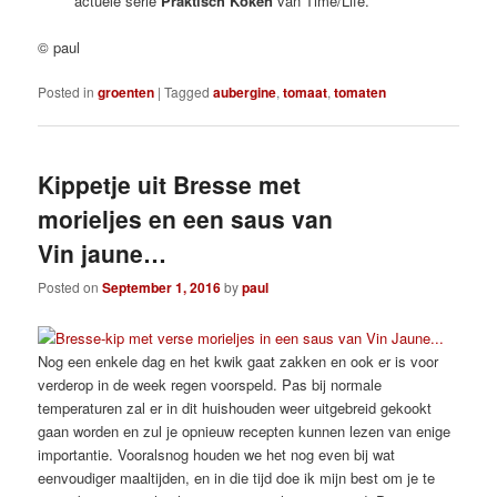
actuele serie
Praktisch Koken
van Time/Life.
© paul
Posted in
groenten
|
Tagged
aubergine
,
tomaat
,
tomaten
Kippetje uit Bresse met
morieljes en een saus van
Vin jaune…
Posted on
September 1, 2016
by
paul
Nog een enkele dag en het kwik gaat zakken en ook er is voor
verderop in de week regen voorspeld. Pas bij normale
temperaturen zal er in dit huishouden weer uitgebreid gekookt
gaan worden en zul je opnieuw recepten kunnen lezen van enige
importantie. Vooralsnog houden we het nog even bij wat
eenvoudiger maaltijden, en in die tijd doe ik mijn best om je te