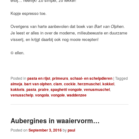
erbij… heerlijk! Zo simpel, zo lekker!
Kopje espresso toe.
Overigens van harte aanbevolen dat boek van
Bart van Olphen
.
Je leest er alles in over de moderne, milieubewuste en duurzame
visserij, en krijgt daarbij ook nog mooie recepten!
© ellen.
Posted in
pasta en rijst
,
primeurs
,
schaal- en schelpdieren
|
Tagged
almeja
,
bart van olphen
,
clam
,
cockle
,
herzmuschel
,
kokkel
,
kokkels
,
pasta
,
praire
,
spaghetti vongole
,
venusmuschel
,
venusschelp
,
vongola
,
vongole
,
waddenzee
Aubergines in waaiervorm…
Posted on
September 3, 2016
by
paul