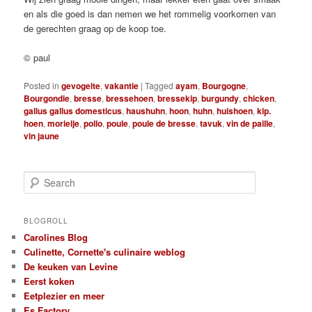
en als die goed is dan nemen we het rommelig voorkomen van
de gerechten graag op de koop toe.
© paul
Posted in
gevogelte
,
vakantie
|
Tagged
ayam
,
Bourgogne
,
Bourgondie
,
bresse
,
bressehoen
,
bressekip
,
burgundy
,
chicken
,
gallus gallus domesticus
,
haushuhn
,
hoon
,
huhn
,
huishoen
,
kip.
hoen
,
morielje
,
pollo
,
poule
,
poule de bresse
,
tavuk
,
vin de paille
,
vin jaune
S
e
a
r
BLOGROLL
c
Carolines Blog
h
Culinette, Cornette's culinaire weblog
De keuken van Levine
Eerst koken
Eetplezier en meer
Es Factory