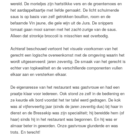
wereld. De morieljes zijn hartstikke vers en de groentemoes en
het aardappeltaartje met liefde gemaakt. De licht schuimende
saus is op basis van zelf getrokken bouillon, room en de
befaamde Vin jaune, die gele wijn uit de Jura. De snippers
tomaat gaan mooi samen met het zacht-zurige van de saus.
Alleen dat stronkje broccoli is misschien wat overbodig.
Achteraf beschouwd vertoont het visuele voorkomen van het
gerecht een logische overeenkomst met de omgeving waarin het
wordt uitgeserveerd: jaren zeventig. De smaak van het gerecht is
echter van topkwaliteit en de verschillende componenten vullen
elkaar aan en versterken elkaar.
De eigenaresse van het restaurant was gastvrouw en had een
praatje klaar voor iedereen. Ook stond ze zelf in de bediening en
ze keurde elk bord voordat het ter tafel werd gedragen. De kok
was al vijfenveertig jaar (sinds de jaren zeventig dus) bij haar in
dienst en de Bressekip was zijn specialiteit; hij bereidde hem (of
haar) sinds hij in het restaurant was begonnen. En hij was er
almaar beter in geworden. Onze gastvrouw glunderde en was
trots. En terecht!