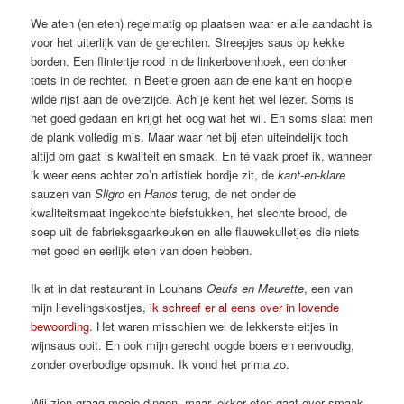
We aten (en eten) regelmatig op plaatsen waar er alle aandacht is
voor het uiterlijk van de gerechten. Streepjes saus op kekke
borden. Een flintertje rood in de linkerbovenhoek, een donker
toets in de rechter. ‘n Beetje groen aan de ene kant en hoopje
wilde rijst aan de overzijde. Ach je kent het wel lezer. Soms is
het goed gedaan en krijgt het oog wat het wil. En soms slaat men
de plank volledig mis. Maar waar het bij eten uiteindelijk toch
altijd om gaat is kwaliteit en smaak. En té vaak proef ik, wanneer
ik weer eens achter zo’n artistiek bordje zit, de
kant-en-klare
sauzen van
Sligro
en
Hanos
terug, de net onder de
kwaliteitsmaat ingekochte biefstukken, het slechte brood, de
soep uit de fabrieksgaarkeuken en alle flauwekulletjes die niets
met goed en eerlijk eten van doen hebben.
Ik at in dat restaurant in Louhans
Oeufs en Meurette
, een van
mijn lievelingskostjes,
ik schreef er al eens over in lovende
bewoording
. Het waren misschien wel de lekkerste eitjes in
wijnsaus ooit. En ook mijn gerecht oogde boers en eenvoudig,
zonder overbodige opsmuk. Ik vond het prima zo.
Wij zien graag mooie dingen, maar lekker eten gaat over smaak