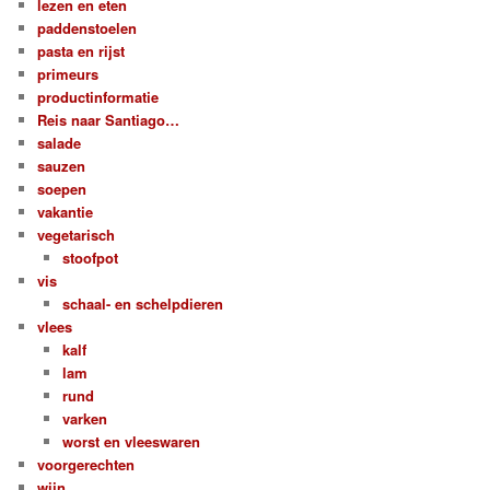
lezen en eten
paddenstoelen
pasta en rijst
primeurs
productinformatie
Reis naar Santiago…
salade
sauzen
soepen
vakantie
vegetarisch
stoofpot
vis
schaal- en schelpdieren
vlees
kalf
lam
rund
varken
worst en vleeswaren
voorgerechten
wijn