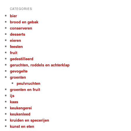
CATEGORIES
bier
brood en gebak
conserveren
desserts
eieren
feesten
fruit
gedestilleerd
geruchten, roddels en achterklap
gevogelte
groenten
peulvruchten
groenten en fruit
ijs
kaas
keukengerei
keukenleed
kruiden en specerijen
kunst en eten