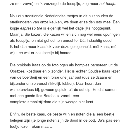
ze met verve) en ik verzorgde de toespijs, zeg maar
het toetje
.
Nou zijn traditionele Nederlandse toetjes in dit huishouden de
stiefkinderen van onze keuken, we doen er zelden iets mee. Een
kopje
espresso toe
is eigenlijk wel het dagelijks hoogtepunt.
Maar ja, die kazen, die kazen willen zich nog wel eens opdringen
als toespijs, en niet geheel ten onrechte. Dát indachtig deed
ik het dan maar klassiek voor deze gelegenheid, mét kaas, mét
wijn, en wat er zo’n beetje bij hoorde.
Die brokkels kaas op de foto ogen als hompjes barnsteen uit de
Oostzee, kostbaar en bijzonder. Het is echter Goudse kaas lezer,
ván de boerderij en een forse drie jaar oud (dus zeldzaam en
bijzonder en zo verschrikkelijk lekker). Daar hoort dan
walnotenvlees bij, gewoon geplukt uit de schelp. En dat samen
met een goede fles Bordeaux vormt een
complexe smaakrijkdom die zijn weerga niet kent…
Enfin, de beste kaas, de beste wijn en noten die al een beetje
belegen zijn (te jonge noten zijn de dood in de pot). Da’s pas een
toetje lezer, reken maar…