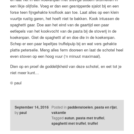
een likje olijfolie. Voeg er dan een gesnipperde sjalot bij en een
forse teen fijngehakte knoflook aan toe. Laat alles op een klein
vuurtje rustig garen, het hoeft niet te bakken. Kook intussen de
spaghetti gaar. Doe aan het eind van de gaartijd een paar
eetlepels van het kookvocht van de pasta bij de stoverij in de
koekenpan. Giet de spaghetti af en doe die in de koekenpan.
Schep er een paar lepeltjes truffelpulp bij en wat vers gehakte
platte peterselie. Meng alles ferm dooreen en laat de schotel heel
even stoven op een hoog vuur (‘n minuut maximaal).
Dien op en proef de goddelijkheid van deze schotel, en eet tot je
niet meer kunt…
© paul
September 14, 2016
Posted in
paddenstoelen
,
pasta en rijst
,
by
paul
vakantie
Tagged
autun
,
pasta met truffel
,
spaghetti met truffel
,
truffel