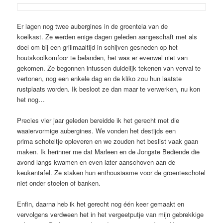
Er lagen nog twee aubergines in de groentela van de
koelkast. Ze werden enige dagen geleden aangeschaft met als
doel om bij een grillmaaltijd in schijven gesneden op het
houtskoolkomfoor te belanden, het was er evenwel niet van
gekomen. Ze begonnen intussen duidelijk tekenen van verval te
vertonen, nog een enkele dag en de kliko zou hun laatste
rustplaats worden. Ik besloot ze dan maar te verwerken, nu kon
het nog…
Precies vier jaar geleden bereidde ik het gerecht met die
waaiervormige aubergines. We vonden het destijds een
prima schoteltje opleveren en we zouden het beslist vaak gaan
maken. Ik herinner me dat Marleen en de Jongste Bediende die
avond langs kwamen en even later aanschoven aan de
keukentafel. Ze staken hun enthousiasme voor de groenteschotel
niet onder stoelen of banken.
Enfin, daarna heb ik het gerecht nog één keer gemaakt en
vervolgens verdween het in het vergeetputje van mijn gebrekkige