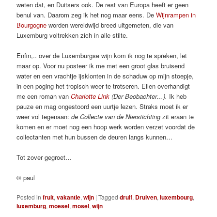
weten dat, en Duitsers ook. De rest van Europa heeft er geen
benul van. Daarom zeg ik het nog maar eens. De
Wijnrampen in
Bourgogne
worden wereldwijd breed uitgemeten, die van
Luxemburg voltrekken zich in alle stilte.
Enfin,.. over de Luxemburgse wijn kom ik nog te spreken, let
maar op. Voor nu posteer ik me met een groot glas bruisend
water en een vrachtje ijsklonten in de schaduw op mijn stoepje,
in een poging het tropisch weer te trotseren. Ellen overhandigt
me een roman van
Charlotte Link
(Der Beobachter…).
Ik heb
pauze en mag ongestoord een uurtje lezen. Straks moet ik er
weer vol tegenaan:
de Collecte van de Nierstichting
zit eraan te
komen en er moet nog een hoop werk worden verzet voordat de
collectanten met hun bussen de deuren langs kunnen…
Tot zover gegroet…
© paul
Posted in
fruit
,
vakantie
,
wijn
|
Tagged
druif
,
Druiven
,
luxembourg
,
luxemburg
,
moesel
,
mosel
,
wijn