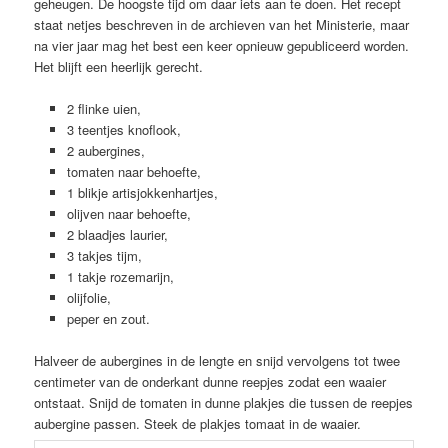
geheugen. De hoogste tijd om daar iets aan te doen. Het recept
staat netjes beschreven in de archieven van het Ministerie, maar
na vier jaar mag het best een keer opnieuw gepubliceerd worden.
Het blijft een heerlijk gerecht.
2 flinke uien,
3 teentjes knoflook,
2 aubergines,
tomaten naar behoefte,
1 blikje artisjokkenhartjes,
olijven naar behoefte,
2 blaadjes laurier,
3 takjes tijm,
1 takje rozemarijn,
olijfolie,
peper en zout.
Halveer de aubergines in de lengte en snijd vervolgens tot twee
centimeter van de onderkant dunne reepjes zodat een waaier
ontstaat. Snijd de tomaten in dunne plakjes die tussen de reepjes
aubergine passen. Steek de plakjes tomaat in de waaier.