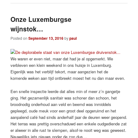
Onze Luxemburgse
wijnstok…
Posted on
September 13, 2016
by
paul
We waren er even niet, maar dat had je al opgemerkt. We
verbleven een klein weekend in ons huisje in Luxemburg.
Eigenlijk was het verblijf tekort, maar aangezien het de
komende weken aan tijd ontbreekt moest het nu dan maar even.
Een snelle inspectie leerde dat alles min of meer z’n gangetje
ging. Het gezamenlijk sanitair was schoner dan schoon, het
broodnodig onderhoud aan veld en beemd was inmiddels
gepleegd, oude meuk voor een groot deel opgeruimd en het
aanpalend café had sinds anderhalf jaar de deuren weer geopend.
Het terras was prettig overschaduwd een enkele oudgediende zat
er alweer in alle rust te slempen, alsof-ie nooit weg was geweest.
Nauwelijks iets nieuws onder de zon dus…