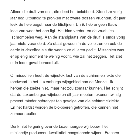
Alleen die druif van ons, die deed het belabberd. Stond ze vorig
jaar nog uitbundig te pronken met zware trossen vruchten, dit jaar
leek de hele oogst naar de filistijnen. En ik heb er geen flauw
idee van waar het aan ligt. Het blad verdort en de vruchtjes
schrompelen weg. Aan de standplaats van de druif is sinds vorig
jaar niets veranderd. Ze staat gewoon in de volle zon en ook de
aarde is dezelfde als die waarin ze al jaren gedijt. Misschien was
er op enig moment te weinig vocht, wie zal het zeggen. Het ziet
er in ieder geval beroerd uit.
Of misschien heeft de wijnstok last van de schimmelziekte die
rondwaart in het Luxemburgs wijngebied aan de Moezel. Ik
herken die ziekte niet, maar het zou zomaar kunnen. Het schijnt
dat de Luxemburgse wijnboeren dit jaar moeten rekenen twintig
procent minder opbrengst ten gevolge van die schimmelziekte.
En het hardst worden de bio-boeren getroffen, die kunnen niet
zomaar spuiten.
Denk niet te gering over de Luxemburgse wijnbouw. Het
minilandje produceert kwalitatief hoogstaande wijnen. Fransen