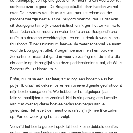
de truffel(pulp) zelf op olie gezet en ik mocht ruiken vooraleer tot
aankoop over te gaan. De Bougognetruffel, daar hadden we het
over. De mevrouw van de winkel wist met zekerheid dat die
paddenstoel zijn neefje uit de Perigord overtrof. Nou is dat volk
uit Bourgogne tamelijk chauvinistisch en ik gun het ze van harte.
Maar lieden die er meer van weten betitelen de Bourgondische
truffel als derde op wereldranglijst, en dat is denk ik waar hij ook
thuishoort. Tuber unicinatum heet-ie, de wetenschappelijke naam
voor de Bourgognetruffel. Vroeger noemde men hem ook wel
Zomertruffel, maar dat gaf dan weer verwarring met de truffel die
als eerste op de ranglijst van deze paddenstoelen staat, de Witte
Zomertruffel uit Noord-Italië.
Enfin, nu, bijna een jaar later, zit er nog een bodempje in het
potje. Ik draai het deksel los en een overweldigende geur stroomt
mijn beide neusgaten in. We hebben er het afgelopen jaar
talloze maaltijden mee versierd. Het is simpelweg een kwestie
van met overleg kleine hoeveelheden toevoegen aan je
gerechten. Het levert de meest onwaarschijnlijk heerlijke zaken
op. Van de week ging het als volgt:
Versnijd het beste gerookt spek tot heel kleine dobbelsteentjes
en laat het in een koekenpan met stevige bodem uitsmelten in