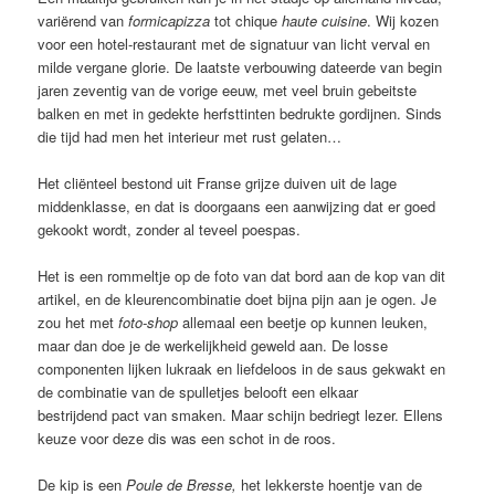
variërend van
formicapizza
tot chique
haute cuisine
. Wij kozen
voor een hotel-restaurant met de signatuur van licht verval en
milde vergane glorie. De laatste verbouwing dateerde van begin
jaren zeventig van de vorige eeuw, met veel bruin gebeitste
balken en met in gedekte herfsttinten bedrukte gordijnen. Sinds
die tijd had men het interieur met rust gelaten…
Het cliënteel bestond uit Franse grijze duiven uit de lage
middenklasse, en dat is doorgaans een aanwijzing dat er goed
gekookt wordt, zonder al teveel poespas.
Het is een rommeltje op de foto van dat bord aan de kop van dit
artikel, en de kleurencombinatie doet bijna pijn aan je ogen. Je
zou het met
foto-shop
allemaal een beetje op kunnen leuken,
maar dan doe je de werkelijkheid geweld aan. De losse
componenten lijken lukraak en liefdeloos in de saus gekwakt en
de combinatie van de spulletjes belooft een elkaar
bestrijdend pact van smaken. Maar schijn bedriegt lezer. Ellens
keuze voor deze dis was een schot in de roos.
De kip is een
Poule de Bresse,
het lekkerste hoentje van de