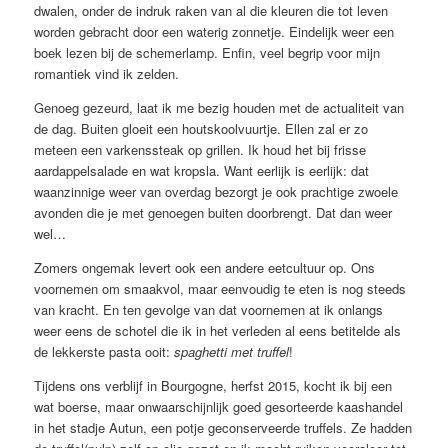
dwalen, onder de indruk raken van al die kleuren die tot leven
worden gebracht door een waterig zonnetje. Eindelijk weer een
boek lezen bij de schemerlamp. Enfin, veel begrip voor mijn
romantiek vind ik zelden.
Genoeg gezeurd, laat ik me bezig houden met de actualiteit van
de dag. Buiten gloeit een houtskoolvuurtje. Ellen zal er zo
meteen een varkenssteak op grillen. Ik houd het bij frisse
aardappelsalade en wat kropsla. Want eerlijk is eerlijk: dat
waanzinnige weer van overdag bezorgt je ook prachtige zwoele
avonden die je met genoegen buiten doorbrengt. Dat dan weer
wel…
Zomers ongemak levert ook een andere eetcultuur op. Ons
voornemen om smaakvol, maar eenvoudig te eten is nog steeds
van kracht. En ten gevolge van dat voornemen at ik onlangs
weer eens de schotel die ik in het verleden al eens betitelde als
de lekkerste pasta ooit:
spaghetti met truffel
!
Tijdens ons verblijf in Bourgogne, herfst 2015, kocht ik bij een
wat boerse, maar onwaarschijnlijk goed gesorteerde kaashandel
in het stadje Autun, een potje geconserveerde truffels. Ze hadden