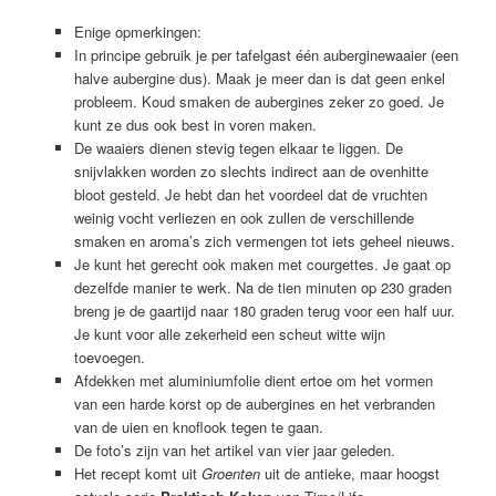
Enige opmerkingen:
In principe gebruik je per tafelgast één auberginewaaier (een
halve aubergine dus). Maak je meer dan is dat geen enkel
probleem. Koud smaken de aubergines zeker zo goed. Je
kunt ze dus ook best in voren maken.
De waaiers dienen stevig tegen elkaar te liggen. De
snijvlakken worden zo slechts indirect aan de ovenhitte
bloot gesteld. Je hebt dan het voordeel dat de vruchten
weinig vocht verliezen en ook zullen de verschillende
smaken en aroma’s zich vermengen tot iets geheel nieuws.
Je kunt het gerecht ook maken met courgettes. Je gaat op
dezelfde manier te werk. Na de tien minuten op 230 graden
breng je de gaartijd naar 180 graden terug voor een half uur.
Je kunt voor alle zekerheid een scheut witte wijn
toevoegen.
Afdekken met aluminiumfolie dient ertoe om het vormen
van een harde korst op de aubergines en het verbranden
van de uien en knoflook tegen te gaan.
De foto’s zijn van het artikel van vier jaar geleden.
Het recept komt uit
Groenten
uit de antieke, maar hoogst