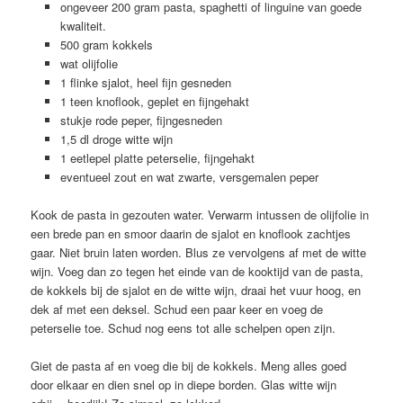
ongeveer 200 gram pasta, spaghetti of linguine van goede
kwaliteit.
500 gram kokkels
wat olijfolie
1 flinke sjalot, heel fijn gesneden
1 teen knoflook, geplet en fijngehakt
stukje rode peper, fijngesneden
1,5 dl droge witte wijn
1 eetlepel platte peterselie, fijngehakt
eventueel zout en wat zwarte, versgemalen peper
Kook de pasta in gezouten water. Verwarm intussen de olijfolie in
een brede pan en smoor daarin de sjalot en knoflook zachtjes
gaar. Niet bruin laten worden. Blus ze vervolgens af met de witte
wijn. Voeg dan zo tegen het einde van de kooktijd van de pasta,
de kokkels bij de sjalot en de witte wijn, draai het vuur hoog, en
dek af met een deksel. Schud een paar keer en voeg de
peterselie toe. Schud nog eens tot alle schelpen open zijn.
Giet de pasta af en voeg die bij de kokkels. Meng alles goed
door elkaar en dien snel op in diepe borden. Glas witte wijn