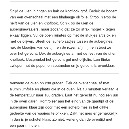
Snijd de uien in ringen en hak de knoflook grof. Bedek de bodem
van een ovenschaal met een filmlaagje olijfolie. Strooi hierop de
helft van de uien en knoflook. Schik op de uien de
auberginewaaiers, maar zodanig dat ze zo strak mogelijk tegen
elkaar liggen. Vul de open ruimtes op met de stukjes artisjok en
met de olijven. Steek de laurierblaadjes tussen de aubergines,
hak de blaadjes van de tijm en de rozemarijn fijn en strooi ze
over het gerecht. Dek de aubergines af met de rest van de ui en
knoflook. Besprenkel het gerecht gul met olijfolie. Een flinke
zwieper met de peper- en zoutmolen en je gerecht is ovenklaar.
Verwarm de oven op 230 graden. Dek de ovenschaal af met
aluminiumfolie en plaats die in de oven. Na 10 minuten verlaag je
de temperatuur naar 180 graden. Laat het gerecht nu nog één uur
in de oven garen. Kontroleer aan het eind van de gaartijd of de
aubergines klaar zijn door met een scherp mes in het dikke
gedeelte van de waaiers te prikken. Zakt het mes er gemakkelijk
in dan is je schotel klaar. Zo niet, verleng dan de oventijd met
een paar minuten.