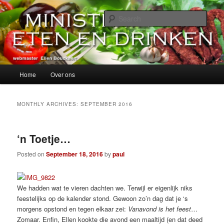
Skip
Skip
alles over eten, drinken en andere genoegens…
to
to
Sear
primary
secondary
content
content
Ministerie van Eten en Drinken
Main
Home
Over ons
menu
MONTHLY ARCHIVES:
SEPTEMBER 2016
‘n Toetje…
Posted on
September 18, 2016
by
paul
We hadden wat te vieren dachten we. Terwijl er eigenlijk niks
feestelijks op de kalender stond. Gewoon zo’n dag dat je ‘s
morgens opstond en tegen elkaar zei:
Vanavond is het feest
…
Zomaar. Enfin, Ellen kookte die avond een maaltijd (en dat deed