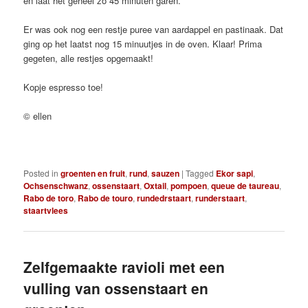
en laat het geheel zo 45 minuten garen.
Er was ook nog een restje puree van aardappel en pastinaak. Dat
ging op het laatst nog 15 minuutjes in de oven. Klaar! Prima
gegeten, alle restjes opgemaakt!
Kopje espresso toe!
© ellen
Posted in
groenten en fruit
,
rund
,
sauzen
|
Tagged
Ekor sapi
,
Ochsenschwanz
,
ossenstaart
,
Oxtail
,
pompoen
,
queue de taureau
,
Rabo de toro
,
Rabo de touro
,
rundedrstaart
,
runderstaart
,
staartvlees
Zelfgemaakte ravioli met een
vulling van ossenstaart en