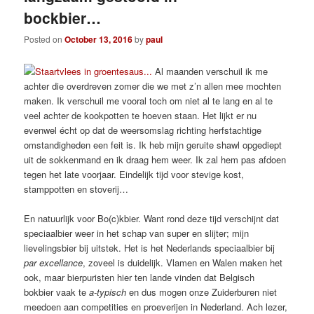
bockbier…
Posted on
October 13, 2016
by
paul
Al maanden verschuil ik me
achter die overdreven zomer die we met z’n allen mee mochten
maken. Ik verschuil me vooral toch om niet al te lang en al te
veel achter de kookpotten te hoeven staan. Het lijkt er nu
evenwel écht op dat de weersomslag richting herfstachtige
omstandigheden een feit is. Ik heb mijn geruite shawl opgediept
uit de sokkenmand en ik draag hem weer. Ik zal hem pas afdoen
tegen het late voorjaar. Eindelijk tijd voor stevige kost,
stamppotten en stoverij…
En natuurlijk voor Bo(c)kbier. Want rond deze tijd verschijnt dat
speciaalbier weer in het schap van super en slijter; mijn
lievelingsbier bij uitstek. Het is het Nederlands speciaalbier bij
par excellance
, zoveel is duidelijk. Vlamen en Walen maken het
ook, maar bierpuristen hier ten lande vinden dat Belgisch
bokbier vaak te
a-typisch
en dus mogen onze Zuiderburen niet
meedoen aan competities en proeverijen in Nederland. Ach lezer,