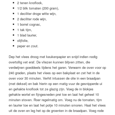
2 tenen knoflook,
1/2 blik tomaten (200 gram),
1 deciliter droge witte wijn,
2 deciliter rode wijn,
1 borrel cognac,
1 tak tijm,
1 blad laurier,
olijfolie,
peper en zout.
Dep het vlees droog met keukenpapier en snijd indien nodig
overtollig vet eraf. De vliezen kunnen blijven zitten, die
verdwijnen goeddeels tijdens het garen. Verwarm de oven voor op
240 graden, plaats het vlees op een bakplaat en zet het in de
oven voor 30 minuten. Verhit intussen de olie in een braadpan
(met deksel) en bak hierin op een matig vuur de gesnipperde ui
en gehakte knoflook tot ze glazig zijn. Voeg de in blokjes
gehakte wortel en fijngesneden prei toe en laat het geheel 10
minuten stoven. Roer regelmatig om. Voeg nu de tomaten, tijm
en laurier toe en laat het potje 10 minuten smoren. Haal het vlees
uit de oven en leg het op de groenten in de braadpan. Voeg rode