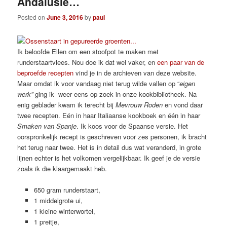
Andalusië…
Posted on
June 3, 2016
by
paul
Ik beloofde Ellen om een stoofpot te maken met
runderstaartvlees. Nou doe ik dat wel vaker, en
een paar van de
beproefde recepten
vind je in de archieven van deze website.
Maar omdat ik voor vandaag niet terug wilde vallen op “
eigen
werk”
ging ik weer eens op zoek in onze kookbibliotheek. Na
enig geblader kwam ik terecht bij
Mevrouw Roden
en vond daar
twee recepten. Eén in haar Italiaanse kookboek en één in haar
Smaken van Spanje
. Ik koos voor de Spaanse versie. Het
oorspronkelijk recept is geschreven voor zes personen, ik bracht
het terug naar twee. Het is in detail dus wat veranderd, in grote
lijnen echter is het volkomen vergelijkbaar. Ik geef je de versie
zoals ik die klaargemaakt heb.
650 gram runderstaart,
1 middelgrote ui,
1 kleine winterwortel,
1 preitje,