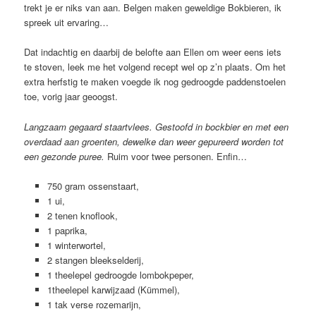
trekt je er niks van aan. Belgen maken geweldige Bokbieren, ik
spreek uit ervaring…
Dat indachtig en daarbij de belofte aan Ellen om weer eens iets
te stoven, leek me het volgend recept wel op z’n plaats. Om het
extra herfstig te maken voegde ik nog gedroogde paddenstoelen
toe, vorig jaar geoogst.
Langzaam gegaard staartvlees. Gestoofd in bockbier en met een
overdaad aan groenten, dewelke dan weer gepureerd worden tot
een gezonde puree.
Ruim voor twee personen. Enfin…
750 gram ossenstaart,
1 ui,
2 tenen knoflook,
1 paprika,
1 winterwortel,
2 stangen bleekselderij,
1 theelepel gedroogde lombokpeper,
1theelepel karwijzaad (Kümmel),
1 tak verse rozemarijn,