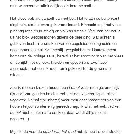
eruit wanneer het uiteindelijk op je bord belandt…
Het vlees valt als vanzelf van het bot. Het is aan de buitenkant
diepbruin, als het ware gekarameliseerd. Binnenin oogt het vlees
prachtig roze en is stevig en vol van smaak. Veel van het vet is
uit het brok weggesmolten tijdens de bereiding; wat achter is
gebleven heeft alle smaken van de begeleidende ingrediënten
opgenomen en laat zich heerlijk wegslobberen. Daaroverheen
komt dan de lobbige saus, bereid uit het stoofvocht van het vlees
en verrijkt met ui, look, kruiden en specerijen. Eventueel
afgemaakt met een lik room en ingekookt tot de gewenste
dikte…
Zou ik moeten kiezen tussen een
hemel
waar men gezamenlijk
rijstebrij van gouden bordjes eet met een zilveren lepel, of het
vagevuur
(katholieke inborst) waar men ossenstaart eet van een
houten teljoor zonder enig gereedschap, ik wist het wel… (Over
de
hel
hoef je niet na te denken: daar wordt áltijd slecht
gegeten…)
Mijn liefde voor de
staart van het rund
heb ik nooit onder stoelen