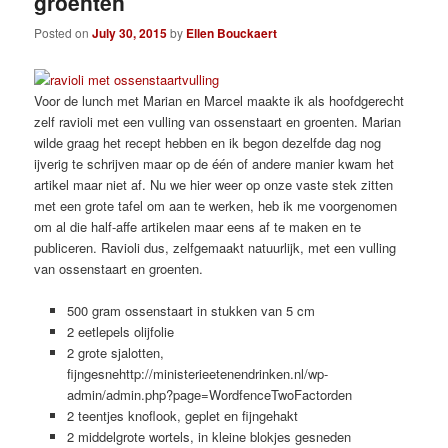
groenten
Posted on
July 30, 2015
by
Ellen Bouckaert
Voor de lunch met Marian en Marcel maakte ik als hoofdgerecht
zelf ravioli met een vulling van ossenstaart en groenten. Marian
wilde graag het recept hebben en ik begon dezelfde dag nog
ijverig te schrijven maar op de één of andere manier kwam het
artikel maar niet af. Nu we hier weer op onze vaste stek zitten
met een grote tafel om aan te werken, heb ik me voorgenomen
om al die half-affe artikelen maar eens af te maken en te
publiceren. Ravioli dus, zelfgemaakt natuurlijk, met een vulling
van ossenstaart en groenten.
500 gram ossenstaart in stukken van 5 cm
2 eetlepels olijfolie
2 grote sjalotten,
fijngesnehttp://ministerieetenendrinken.nl/wp-
admin/admin.php?page=WordfenceTwoFactorden
2 teentjes knoflook, geplet en fijngehakt
2 middelgrote wortels, in kleine blokjes gesneden