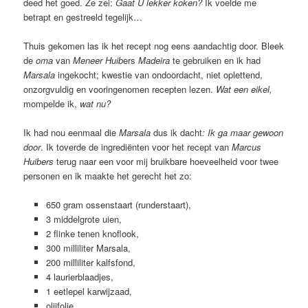
deed het goed. Ze zei:
Gaat U lekker koken?
Ik voelde me
betrapt en gestreeld tegelijk…
Thuis gekomen las ik het recept nog eens aandachtig door. Bleek
de
oma
van
Meneer Huib
ers
Madeira
te gebruiken en ik had
Marsala
ingekocht; kwestie van ondoordacht, niet oplettend,
onzorgvuldig en vooringenomen recepten lezen.
Wat een eikel,
mompelde ik,
wat nu?
Ik had nou eenmaal die
Marsala
dus ik dacht
: Ik ga maar gewoon
door
. Ik toverde de ingrediënten voor het recept van
Marcus
Huibers
terug naar een voor mij bruikbare hoeveelheid voor twee
personen en ik maakte het gerecht het zo:
650 gram ossenstaart (runderstaart),
3 middelgrote uien,
2 flinke tenen knoflook,
300 milliliter Marsala,
200 milliliter kalfsfond,
4 laurierblaadjes,
1 eetlepel karwijzaad,
olijfolie,