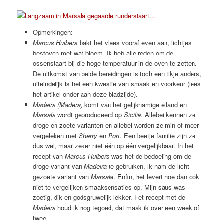
Opmerkingen:
Marcus Huibers
bakt het vlees vooraf even aan, lichtjes
bestoven met wat bloem. Ik heb alle reden om de
ossenstaart bij die hoge temperatuur in de oven te zetten.
De uitkomst van beide bereidingen is toch een tikje anders,
uiteindelijk is het een kwestie van smaak en voorkeur (lees
het artikel onder aan deze bladzijde).
Madeira (Madera)
komt van het gelijknamige eiland en
Marsala
wordt geproduceerd op
Sicilië
. Allebei kennen ze
droge en zoete varianten en allebei worden ze min of meer
vergeleken met
Sherry
en
Port
. Een beetje familie zijn ze
dus wel, maar zeker niet één op één vergelijkbaar. In het
recept van
Marcus Huibers
was het de bedoeling om de
droge variant van
Madeira
te gebruiken, ik nam de licht
gezoete variant van
Marsala
. Enfin, het levert hoe dan ook
niet te vergelijken smaaksensaties op. Mijn saus was
zoetig, dik en godsgruwelijk lekker. Het recept met de
Madeira
houd ik nog tegoed, dat maak ik over een week of
twee.