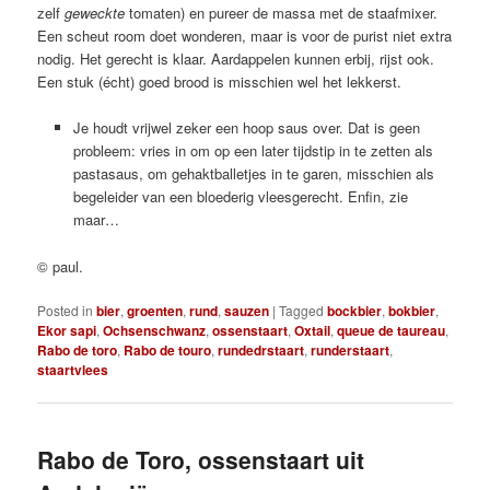
zelf
geweckte
tomaten) en pureer de massa met de staafmixer.
Een scheut room doet wonderen, maar is voor de purist niet extra
nodig. Het gerecht is klaar. Aardappelen kunnen erbij, rijst ook.
Een stuk (écht) goed brood is misschien wel het lekkerst.
Je houdt vrijwel zeker een hoop saus over. Dat is geen
probleem: vries in om op een later tijdstip in te zetten als
pastasaus, om gehaktballetjes in te garen, misschien als
begeleider van een bloederig vleesgerecht. Enfin, zie
maar…
© paul.
Posted in
bier
,
groenten
,
rund
,
sauzen
|
Tagged
bockbier
,
bokbier
,
Ekor sapi
,
Ochsenschwanz
,
ossenstaart
,
Oxtail
,
queue de taureau
,
Rabo de toro
,
Rabo de touro
,
rundedrstaart
,
runderstaart
,
staartvlees
Rabo de Toro, ossenstaart uit