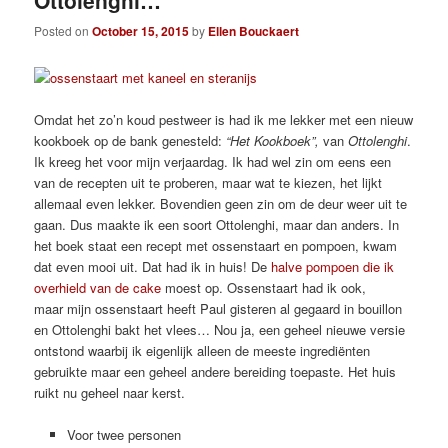
Ottolenghi…
Posted on
October 15, 2015
by
Ellen Bouckaert
Omdat het zo’n koud pestweer is had ik me lekker met een nieuw
kookboek op de bank genesteld:
“Het Kookboek”,
van
Ottolenghi
.
Ik kreeg het voor mijn verjaardag. Ik had wel zin om eens een
van de recepten uit te proberen, maar wat te kiezen, het lijkt
allemaal even lekker. Bovendien geen zin om de deur weer uit te
gaan. Dus maakte ik een soort Ottolenghi, maar dan anders. In
het boek staat een recept met ossenstaart en pompoen, kwam
dat even mooi uit. Dat had ik in huis! De
halve pompoen die ik
overhield van de cake
moest op. Ossenstaart had ik ook,
maar mijn ossenstaart heeft Paul gisteren al gegaard in bouillon
en Ottolenghi bakt het vlees… Nou ja, een geheel nieuwe versie
ontstond waarbij ik eigenlijk alleen de meeste ingrediënten
gebruikte maar een geheel andere bereiding toepaste. Het huis
ruikt nu geheel naar kerst.
Voor twee personen