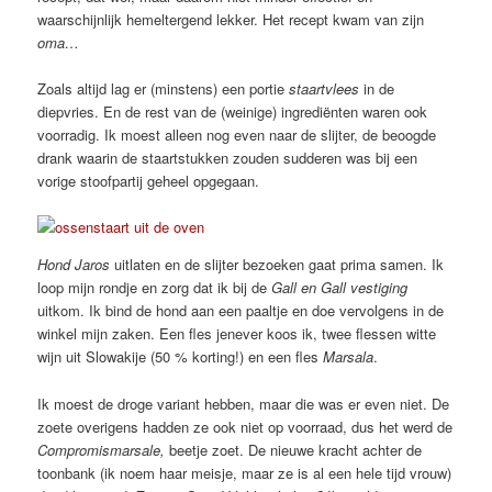
waarschijnlijk hemeltergend lekker. Het recept kwam van zijn
oma…
Zoals altijd lag er (minstens) een portie
staartvlees
in de
diepvries. En de rest van de (weinige) ingrediënten waren ook
voorradig. Ik moest alleen nog even naar de slijter, de beoogde
drank waarin de staartstukken zouden sudderen was bij een
vorige stoofpartij geheel opgegaan.
Hond Jaros
uitlaten en de slijter bezoeken gaat prima samen. Ik
loop mijn rondje en zorg dat ik bij de
Gall en Gall vestiging
uitkom. Ik bind de hond aan een paaltje en doe vervolgens in de
winkel mijn zaken. Een fles jenever koos ik, twee flessen witte
wijn uit Slowakije (50 % korting!) en een fles
Marsala
.
Ik moest de droge variant hebben, maar die was er even niet. De
zoete overigens hadden ze ook niet op voorraad, dus het werd de
Compromismarsale,
beetje zoet. De nieuwe kracht achter de
toonbank (ik noem haar meisje, maar ze is al een hele tijd vrouw)