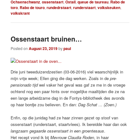
Ochsenschwanz
,
ossenstaart
,
Oxtail
,
queue de taureau
,
Rabo de
toro
,
Rabo de touro
,
rundedrstaart
,
runderstaart
,
volkskeuken
,
volkskrant
Ossenstaart bruinen…
Posted on
August 23, 2019
by
paul
Drie juni tweeduizendzestien (03-06-2016) viel waarschijnlijk in
mijn vrije week; Ellen ging die dag werken. Zoals in de
pre-
pensionado tijd
wel vaker het geval was gaf ze me in de vroege
ochtend nog een paar hints over mogelijke maaltijden die ze na
een lange arbeidzame dag in de Fontys-bibliotheek des avonds
op haar bordje zou believen. En dan:
Dag Schat … (Zoen.)
Enfin, op die junidag had ze haar zinnen gezet op stoof van
ossenstaart (runderstaart, staartvlees). Ik bereidde haar dan ook
langzaam gegaarde ossenstaart in een groentesaus
.
Het recept vond ik bij
Mevrouw Claudia Roden
, in haar