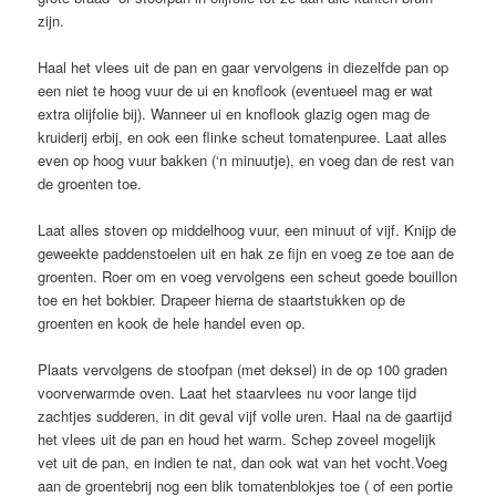
zijn.
Haal het vlees uit de pan en gaar vervolgens in diezelfde pan op
een niet te hoog vuur de ui en knoflook (eventueel mag er wat
extra olijfolie bij). Wanneer ui en knoflook glazig ogen mag de
kruiderij erbij, en ook een flinke scheut tomatenpuree. Laat alles
even op hoog vuur bakken (‘n minuutje), en voeg dan de rest van
de groenten toe.
Laat alles stoven op middelhoog vuur, een minuut of vijf. Knijp de
geweekte paddenstoelen uit en hak ze fijn en voeg ze toe aan de
groenten. Roer om en voeg vervolgens een scheut goede bouillon
toe en het bokbier. Drapeer hierna de staartstukken op de
groenten en kook de hele handel even op.
Plaats vervolgens de stoofpan (met deksel) in de op 100 graden
voorverwarmde oven. Laat het staarvlees nu voor lange tijd
zachtjes sudderen, in dit geval vijf volle uren. Haal na de gaartijd
het vlees uit de pan en houd het warm. Schep zoveel mogelijk
vet uit de pan, en indien te nat, dan ook wat van het vocht.Voeg
aan de groentebrij nog een blik tomatenblokjes toe ( of een portie