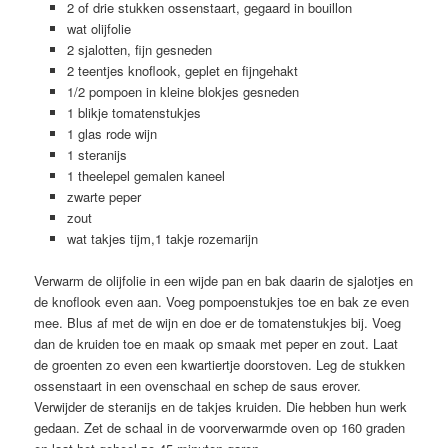
2 of drie stukken ossenstaart, gegaard in bouillon
wat olijfolie
2 sjalotten, fijn gesneden
2 teentjes knoflook, geplet en fijngehakt
1/2 pompoen in kleine blokjes gesneden
1 blikje tomatenstukjes
1 glas rode wijn
1 steranijs
1 theelepel gemalen kaneel
zwarte peper
zout
wat takjes tijm,1 takje rozemarijn
Verwarm de olijfolie in een wijde pan en bak daarin de sjalotjes en
de knoflook even aan. Voeg pompoenstukjes toe en bak ze even
mee. Blus af met de wijn en doe er de tomatenstukjes bij. Voeg
dan de kruiden toe en maak op smaak met peper en zout. Laat
de groenten zo even een kwartiertje doorstoven. Leg de stukken
ossenstaart in een ovenschaal en schep de saus erover.
Verwijder de steranijs en de takjes kruiden. Die hebben hun werk
gedaan. Zet de schaal in de voorverwarmde oven op 160 graden