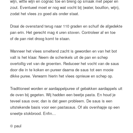
wijn, witte wijn en cognac toe en breng op smaak met peper en
zout. Eventueel moet er nog wat vocht bij (water, bouillon, wijn),
zodat het vlees zo goed als onder staat.
Draai de ovenstand terug naar 110 graden en schuif de afgedekte
pan erin. Het gerecht mag 4 uren stoven. Controleer af en toe
of de pan niet droog komt te staan.
Wanneer het vlees smeltend zacht is geworden en van het bot
valt is het klaar. Neem de schenkels uit de pan en schep
overtollig vet van de groenten. Reduceer het vocht van de saus
door die in te koken en pureer daarna de saus tot een mooie
dikke puree. Verwarm hierin het vlees opnieuw en schep op.
Traditioneel worden er aardappelpuree of gebakken aardappels uit
de oven bij gegeten. Wij hadden een beetje pasta. En houd je
teveel saus over, dan is dat geen probleem. De saus is een
uitstekende basis voor een pastasaus. Of als ovenhapje op een
sneetje stokbrood. Enfin…
© paul