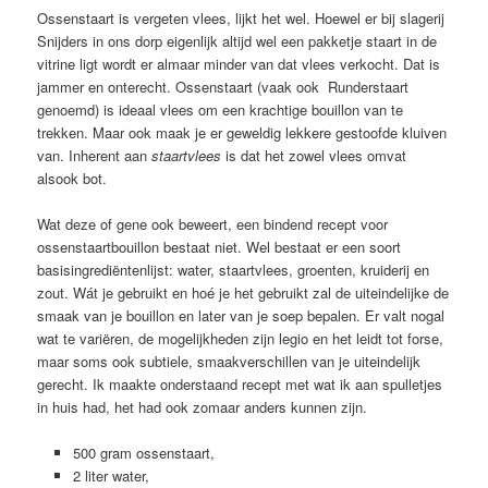
Ossenstaart is vergeten vlees, lijkt het wel. Hoewel er bij slagerij
Snijders in ons dorp eigenlijk altijd wel een pakketje staart in de
vitrine ligt wordt er almaar minder van dat vlees verkocht. Dat is
jammer en onterecht. Ossenstaart (vaak ook Runderstaart
genoemd) is ideaal vlees om een krachtige bouillon van te
trekken. Maar ook maak je er geweldig lekkere gestoofde kluiven
van. Inherent aan
staartvlees
is dat het zowel vlees omvat
alsook bot.
Wat deze of gene ook beweert, een bindend recept voor
ossenstaartbouillon bestaat niet. Wel bestaat er een soort
basisingrediëntenlijst: water, staartvlees, groenten, kruiderij en
zout. Wát je gebruikt en hoé je het gebruikt zal de uiteindelijke de
smaak van je bouillon en later van je soep bepalen. Er valt nogal
wat te variëren, de mogelijkheden zijn legio en het leidt tot forse,
maar soms ook subtiele, smaakverschillen van je uiteindelijk
gerecht. Ik maakte onderstaand recept met wat ik aan spulletjes
in huis had, het had ook zomaar anders kunnen zijn.
500 gram ossenstaart,
2 liter water,