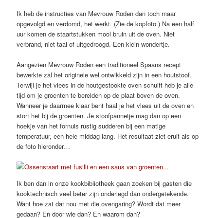
Ik heb de instructies van Mevrouw Roden dan toch maar
opgevolgd en verdomd, het werkt. (Zie de kopfoto.) Na een half
uur komen de staartstukken mooi bruin uit de oven. Niet
verbrand, niet taai of uitgedroogd. Een klein wondertje.
Aangezien Mevrouw Roden een traditioneel Spaans recept
bewerkte zal het originele wel ontwikkeld zijn in een houtstoof.
Terwijl je het vlees in de houtgestookte oven schuift heb je alle
tijd om je groenten te bereiden op de plaat boven de oven.
Wanneer je daarmee klaar bent haal je het vlees uit de oven en
stort het bij de groenten. Je stoofpannetje mag dan op een
hoekje van het fornuis rustig sudderen bij een matige
temperatuur, een hele middag lang. Het resultaat ziet eruit als op
de foto hieronder…
Ik ben dan in onze kookbibliotheek gaan zoeken bij gasten die
kooktechnisch veel beter zijn onderlegd dan ondergetekende.
Want hoe zat dat nou met die ovengaring? Wordt dat meer
gedaan? En door wie dan? En waarom dan?