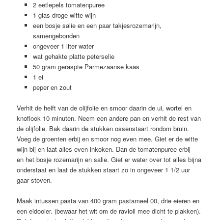
2 eetlepels tomatenpuree
1 glas droge witte wijn
een bosje salie en een paar takjesrozemarijn,
samengebonden
ongeveer 1 liter water
wat gehakte platte peterselie
50 gram geraspte Parmezaanse kaas
1 ei
peper en zout
Verhit de helft van de olijfolie en smoor daarin de ui, wortel en
knoflook 10 minuten. Neem een andere pan en verhit de rest van
de olijfolie. Bak daarin de stukken ossenstaart rondom bruin.
Voeg de groenten erbij en smoor nog even mee. Giet er de witte
wijn bij en laat alles even inkoken. Dan de tomatenpuree erbij
en het bosje rozemarijn en salie. Giet er water over tot alles bijna
onderstaat en laat de stukken staart zo in ongeveer 1 1/2 uur
gaar stoven.
Maak intussen pasta van 400 gram pastameel 00, drie eieren en
een eidooier. (bewaar het wit om de ravioli mee dicht te plakken).