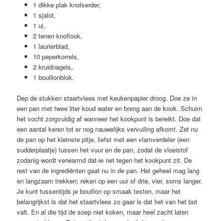
1 dikke plak knolserder,
1 sjalot,
1 ui,
2 tenen knoflook,
1 laurierblad,
10 peperkorrels,
2 kruidnagels,
1 bouillonblok.
Dep de stukken staartvlees met keukenpapier droog. Doe ze in
een pan met twee liter koud water en breng aan de kook. Schuim
het vocht zorgvuldig af wanneer het kookpunt is bereikt. Doe dat
een aantal keren tot er nog nauwelijks vervuiling afkomt. Zet nu
de pan op het kleinste pitje, liefst met een vlamverdeler (een
sudderplaatje) tussen het vuur en de pan, zodat de vloeistof
zodanig wordt verwarmd dat-ie net tegen het kookpunt zit. De
rest van de ingrediënten gaat nu in de pan. Het geheel mag lang
en langzaam trekken; reken op een uur of drie, vier, soms langer.
Je kunt tussentijds je bouillon op smaak testen, maar het
belangrijkst is dat het staartvlees zo gaar is dat het van het bot
valt. En al die tijd de soep niet koken, maar heel zacht laten