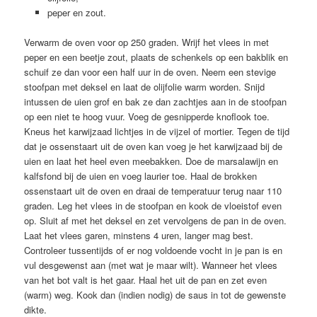
peper en zout.
Verwarm de oven voor op 250 graden. Wrijf het vlees in met
peper en een beetje zout, plaats de schenkels op een bakblik en
schuif ze dan voor een half uur in de oven. Neem een stevige
stoofpan met deksel en laat de olijfolie warm worden. Snijd
intussen de uien grof en bak ze dan zachtjes aan in de stoofpan
op een niet te hoog vuur. Voeg de gesnipperde knoflook toe.
Kneus het karwijzaad lichtjes in de vijzel of mortier. Tegen de tijd
dat je ossenstaart uit de oven kan voeg je het karwijzaad bij de
uien en laat het heel even meebakken. Doe de marsalawijn en
kalfsfond bij de uien en voeg laurier toe. Haal de brokken
ossenstaart uit de oven en draai de temperatuur terug naar 110
graden. Leg het vlees in de stoofpan en kook de vloeistof even
op. Sluit af met het deksel en zet vervolgens de pan in de oven.
Laat het vlees garen, minstens 4 uren, langer mag best.
Controleer tussentijds of er nog voldoende vocht in je pan is en
vul desgewenst aan (met wat je maar wilt). Wanneer het vlees
van het bot valt is het gaar. Haal het uit de pan en zet even
(warm) weg. Kook dan (indien nodig) de saus in tot de gewenste
dikte.