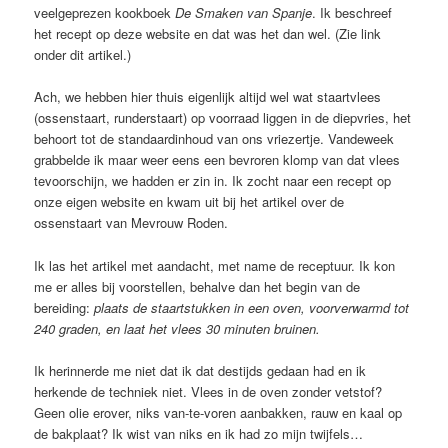
veelgeprezen kookboek
De Smaken van Spanje
. Ik beschreef
het recept op deze website en dat was het dan wel. (Zie link
onder dit artikel.)
Ach, we hebben hier thuis eigenlijk altijd wel wat staartvlees
(ossenstaart, runderstaart) op voorraad liggen in de diepvries, het
behoort tot de standaardinhoud van ons vriezertje. Vandeweek
grabbelde ik maar weer eens een bevroren klomp van dat vlees
tevoorschijn, we hadden er zin in. Ik zocht naar een recept op
onze eigen website en kwam uit bij het artikel over de
ossenstaart van Mevrouw Roden.
Ik las het artikel met aandacht, met name de receptuur. Ik kon
me er alles bij voorstellen, behalve dan het begin van de
bereiding:
plaats de staartstukken in een oven, voorverwarmd tot
240 graden, en laat het vlees 30 minuten bruinen.
Ik herinnerde me niet dat ik dat destijds gedaan had en ik
herkende de techniek niet. Vlees in de oven zonder vetstof?
Geen olie erover, niks van-te-voren aanbakken, rauw en kaal op
de bakplaat? Ik wist van niks en ik had zo mijn twijfels…