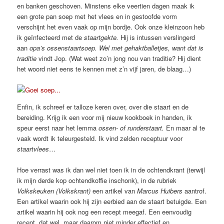
en banken geschoven. Minstens elke veertien dagen maak ik
een grote pan soep met het vlees en in gestoofde vorm
verschijnt het even vaak op mijn bordje. Ook onze kleinzoon heb
ik geïnfecteerd met de
staartgekte.
Hij is intussen verslingerd
aan
opa’s ossenstaartsoep.
Wel met gehaktballetjes, want dat is
traditie
vindt Jop. (Wat weet zo’n jong nou van traditie? Hij dient
het woord niet eens te kennen met z’n vijf jaren, de blaag…)
Enfin, ik schreef er talloze keren over, over die staart en de
bereiding. Krijg ik een voor mij nieuw kookboek in handen, ik
speur eerst naar het lemma
ossen- of runderstaart.
En maar al te
vaak wordt ik teleurgesteld. Ik vind zelden receptuur voor
staartvlees
…
Hoe verrast was ik dan wel niet toen ik in de ochtendkrant (terwijl
ik mijn derde kop ochtendkoffie inschonk), in de rubriek
Volkskeuken (Volkskrant)
een artikel van
Marcus Huibers
aantrof.
Een artikel waarin ook hij zijn eerbied aan de staart betuigde. Een
artikel waarin hij ook nog een recept meegaf. Een eenvoudig
recept, dat wel, maar daarom niet minder effectief en