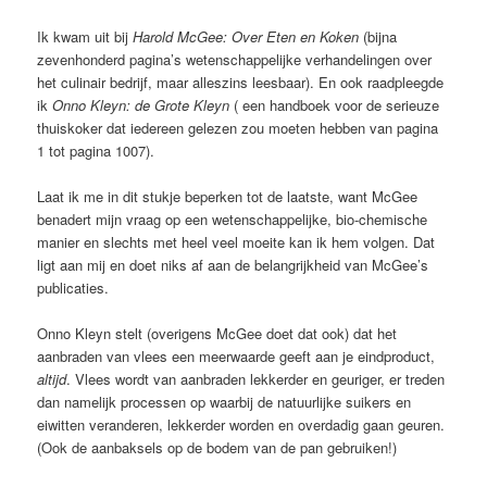
Ik kwam uit bij
Harold McGee: Over Eten en Koken
(bijna
zevenhonderd pagina’s wetenschappelijke verhandelingen over
het culinair bedrijf, maar alleszins leesbaar). En ook raadpleegde
ik
Onno Kleyn: de Grote Kleyn
( een handboek voor de serieuze
thuiskoker dat iedereen gelezen zou moeten hebben van pagina
1 tot pagina 1007).
Laat ik me in dit stukje beperken tot de laatste, want McGee
benadert mijn vraag op een wetenschappelijke, bio-chemische
manier en slechts met heel veel moeite kan ik hem volgen. Dat
ligt aan mij en doet niks af aan de belangrijkheid van McGee’s
publicaties.
Onno Kleyn stelt (overigens McGee doet dat ook) dat het
aanbraden van vlees een meerwaarde geeft aan je eindproduct,
altijd
. Vlees wordt van aanbraden lekkerder en geuriger, er treden
dan namelijk processen op waarbij de natuurlijke suikers en
eiwitten veranderen, lekkerder worden en overdadig gaan geuren.
(Ook de aanbaksels op de bodem van de pan gebruiken!)