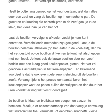
garen,
trekken
… Dat verdiept de smaak, écht waar!
Heeft je potje lang genoeg op het vuur gestaan, giet dan alles
door een zeef en vang de bouillon op in een schone pan. De
groenten en kruiderij die achterblijven in de zeef gooi je in de
kliko, het vlees haal je van het bot.
Laat de bouillon vervolgens afkoelen zodat je hem kunt
ontvetten. Verschillende methoden zijn geëigend. Laat je de
bouillon helemaal afkoelen (op het laatst in de koelkast), dan zal
het vet gestold op de bouillon drijven en je kunt het afscheppen
met een lepel. Je kunt ook de lauwe bouillon door een zeef,
bedekt met een klaag goed keukenpapier, gieten. Het vet zal
goeddeels achterblijven in het keukenpapier. Een bijkomend
voordeel is dat je ook eventuele verontreiniging uit de bouillon
zeeft. Vervang tijdens het proces een aantal keren het
keukenpapier want de poriën zullen dichtslippen en dan duurt het
uren voordat er nog wat vocht doorsijpelt.
Je bouillon is klaar en bruikbaar om soepen en sauzen te
bereiden. Maak je er ossenstaartsoep van dan voeg je eenvoudig
wat ingrediënten toe. Vermicelli (of gebroken spaghetti, kleine