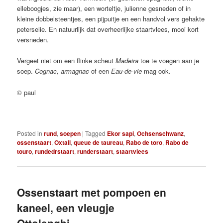
elleboogjes, zie maar), een worteltje, julienne gesneden of in
kleine dobbelsteentjes, een pijpuitje en een handvol vers gehakte
peterselie. En natuurlijk dat overheerlijke staartvlees, mooi kort
versneden.
Vergeet niet om een flinke scheut
Madeira
toe te voegen aan je
soep.
Cognac, armagnac
of een
Eau-de-vie
mag ook.
© paul
Posted in
rund
,
soepen
|
Tagged
Ekor sapi
,
Ochsenschwanz
,
ossenstaart
,
Oxtail
,
queue de taureau
,
Rabo de toro
,
Rabo de
touro
,
rundedrstaart
,
runderstaart
,
staartvlees
Ossenstaart met pompoen en
kaneel, een vleugje