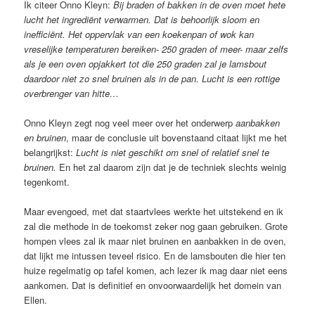
Ik citeer Onno Kleyn:
Bij braden of bakken in de oven moet hete
lucht het ingrediënt verwarmen. Dat is behoorlijk sloom en
inefficiënt. Het oppervlak van een koekenpan of wok kan
vreselijke temperaturen bereiken- 250 graden of meer- maar zelfs
als je een oven opjakkert tot die 250 graden zal je lamsbout
daardoor niet zo snel bruinen als in de pan. Lucht is een rottige
overbrenger van hitte…
Onno Kleyn zegt nog veel meer over het onderwerp
aanbakken
en bruinen
, maar de conclusie uit bovenstaand citaat lijkt me het
belangrijkst:
Lucht is niet geschikt om snel of relatief snel te
bruinen.
En het zal daarom zijn dat je de techniek slechts weinig
tegenkomt.
Maar evengoed, met dat staartvlees werkte het uitstekend en ik
zal die methode in de toekomst zeker nog gaan gebruiken. Grote
hompen vlees zal ik maar niet bruinen en aanbakken in de oven,
dat lijkt me intussen teveel risico. En de lamsbouten die hier ten
huize regelmatig op tafel komen, ach lezer ik mag daar niet eens
aankomen. Dat is definitief en onvoorwaardelijk het domein van
Ellen.