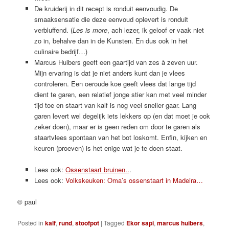
De kruiderij in dit recept is ronduit eenvoudig. De
smaaksensatie die deze eenvoud oplevert is ronduit
verbluffend. (
Les is more
, ach lezer, ik geloof er vaak niet
zo in, behalve dan in de Kunsten. En dus ook in het
culinaire bedrijf…)
Marcus Huibers geeft een gaartijd van zes à zeven uur.
Mijn ervaring is dat je niet anders kunt dan je vlees
controleren. Een oeroude koe geeft vlees dat lange tijd
dient te garen, een relatief jonge stier kan met veel minder
tijd toe en staart van kalf is nog veel sneller gaar. Lang
garen levert wel degelijk iets lekkers op (en dat moet je ook
zeker doen), maar er is geen reden om door te garen als
staartvlees spontaan van het bot loskomt. Enfin, kijken en
keuren (proeven) is het enige wat je te doen staat.
Lees ook:
Ossenstaart bruinen..
.
Lees ook:
Volkskeuken: Oma’s ossenstaart in Madeira…
© paul
Posted in
kalf
,
rund
,
stoofpot
|
Tagged
Ekor sapi
,
marcus huibers
,