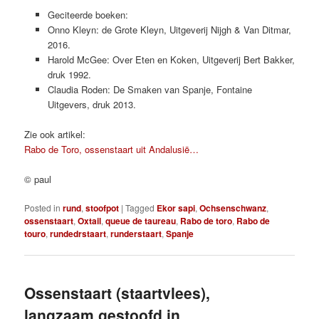
Geciteerde boeken:
Onno Kleyn: de Grote Kleyn, Uitgeverij Nijgh & Van Ditmar,
2016.
Harold McGee: Over Eten en Koken, Uitgeverij Bert Bakker,
druk 1992.
Claudia Roden: De Smaken van Spanje, Fontaine
Uitgevers, druk 2013.
Zie ook artikel:
Rabo de Toro, ossenstaart uit Andalusië…
© paul
Posted in
rund
,
stoofpot
|
Tagged
Ekor sapi
,
Ochsenschwanz
,
ossenstaart
,
Oxtail
,
queue de taureau
,
Rabo de toro
,
Rabo de
touro
,
rundedrstaart
,
runderstaart
,
Spanje
Ossenstaart (staartvlees),
langzaam gestoofd in