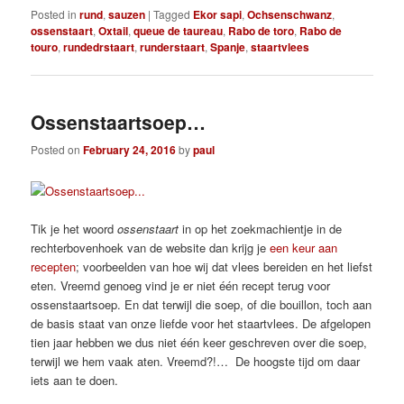
Posted in
rund
,
sauzen
|
Tagged
Ekor sapi
,
Ochsenschwanz
,
ossenstaart
,
Oxtail
,
queue de taureau
,
Rabo de toro
,
Rabo de
touro
,
rundedrstaart
,
runderstaart
,
Spanje
,
staartvlees
Ossenstaartsoep…
Posted on
February 24, 2016
by
paul
Tik je het woord
ossenstaart
in op het zoekmachientje in de
rechterbovenhoek van de website dan krijg je
een keur aan
recepten
; voorbeelden van hoe wij dat vlees bereiden en het liefst
eten. Vreemd genoeg vind je er niet één recept terug voor
ossenstaartsoep. En dat terwijl die soep, of die bouillon, toch aan
de basis staat van onze liefde voor het staartvlees. De afgelopen
tien jaar hebben we dus niet één keer geschreven over die soep,
terwijl we hem vaak aten. Vreemd?!… De hoogste tijd om daar
iets aan te doen.