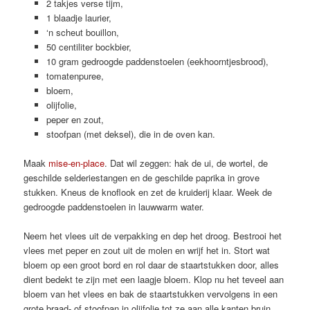
2 takjes verse tijm,
1 blaadje laurier,
‘n scheut bouillon,
50 centiliter bockbier,
10 gram gedroogde paddenstoelen (eekhoorntjesbrood),
tomatenpuree,
bloem,
olijfolie,
peper en zout,
stoofpan (met deksel), die in de oven kan.
Maak
mise-en-place
. Dat wil zeggen: hak de ui, de wortel, de
geschilde selderiestangen en de geschilde paprika in grove
stukken. Kneus de knoflook en zet de kruiderij klaar. Week de
gedroogde paddenstoelen in lauwwarm water.
Neem het vlees uit de verpakking en dep het droog. Bestrooi het
vlees met peper en zout uit de molen en wrijf het in. Stort wat
bloem op een groot bord en rol daar de staartstukken door, alles
dient bedekt te zijn met een laagje bloem. Klop nu het teveel aan
bloem van het vlees en bak de staartstukken vervolgens in een
grote braad- of stoofpan in olijfolie tot ze aan alle kanten bruin