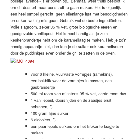
bolletje lavendel-ijs er boven op.. Eenmaal weer thuis besloot ik
om dit dessert maar eens zelf te gaan maken. Het is eigenlijk
een heel simpel gerecht, geen ellenlange lijst met benodigdheden
en er kan weinig mis gaan. Gebruik wel de beste ingrediënten.
Volle slagroom, zeker 35 % vet, grote biologische eieren en
goedgevulde vanillepeul. Het is heel handig als je zo’n
keukenbrandertje hebt om de karamellaag te maken. Heb je zo’n
handig apparaatje niet, dan kun je de suiker ook karameliseren
door de puddinkjes even onder de gril te zetten in de oven.
voor 6 kleine, vuurvaste vormpjes (ramekins),
een bakblik waar de vormpjes in passen, een
gasbrandertje
500 ml room van minstens 35 % vet, echte room dus
1 vanillepeul, doorsnijden en de zaadjes eruit
schrapen, *)
100 gram fijne suiker
6 eidooiers, *)
een paar lepels suikers om het krokante laagje te
maken