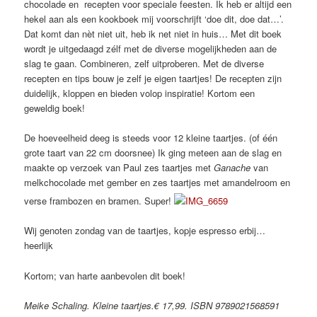
chocolade en recepten voor speciale feesten. Ik heb er altijd een
hekel aan als een kookboek mij voorschrijft ‘doe dit, doe dat…’.
Dat komt dan nèt niet uit, heb ik net niet in huis… Met dit boek
wordt je uitgedaagd zélf met de diverse mogelijkheden aan de
slag te gaan. Combineren, zelf uitproberen. Met de diverse
recepten en tips bouw je zelf je eigen taartjes! De recepten zijn
duidelijk, kloppen en bieden volop inspiratie! Kortom een
geweldig boek!
De hoeveelheid deeg is steeds voor 12 kleine taartjes. (of één
grote taart van 22 cm doorsnee) Ik ging meteen aan de slag en
maakte op verzoek van Paul zes taartjes met
Ganache
van
melkchocolade met gember en zes taartjes met amandelroom en
verse frambozen en bramen. Super!
Wij genoten zondag van de taartjes, kopje espresso erbij…
heerlijk
Kortom; van harte aanbevolen dit boek!
Meike Schaling. Kleine taartjes.€ 17,99. ISBN 9789021568591