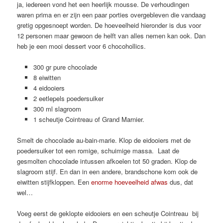
ja, iedereen vond het een heerlijk mousse. De verhoudingen
waren prima en er zijn een paar porties overgebleven die vandaag
gretig opgesnoept worden. De hoeveelheid hieronder is dus voor
12 personen maar gewoon de helft van alles nemen kan ook. Dan
heb je een mooi dessert voor 6 chocohollics.
300 gr pure chocolade
8 eiwitten
4 eidooiers
2 eetlepels poedersuiker
300 ml slagroom
1 scheutje Cointreau of Grand Marnier.
Smelt de chocolade au-bain-marie. Klop de eidooiers met de
poedersuiker tot een romige, schuimige massa. Laat de
gesmolten chocolade intussen afkoelen tot 50 graden. Klop de
slagroom stijf. En dan in een andere, brandschone kom ook de
eiwitten stijfkloppen. Een
enorme hoeveelheid afwas
dus, dat
wel…
Voeg eerst de geklopte eidooiers en een scheutje Cointreau bij