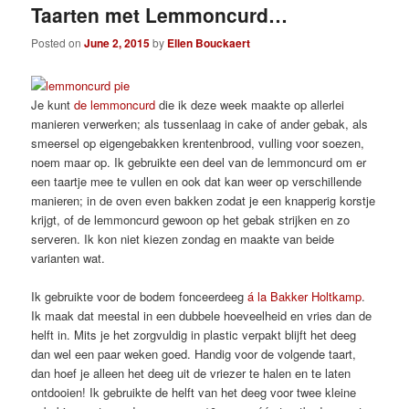
Taarten met Lemmoncurd…
Posted on
June 2, 2015
by
Ellen Bouckaert
Je kunt
de lemmoncurd
die ik deze week maakte op allerlei
manieren verwerken; als tussenlaag in cake of ander gebak, als
smeersel op eigengebakken krentenbrood, vulling voor soezen,
noem maar op. Ik gebruikte een deel van de lemmoncurd om er
een taartje mee te vullen en ook dat kan weer op verschillende
manieren; in de oven even bakken zodat je een knapperig korstje
krijgt, of de lemmoncurd gewoon op het gebak strijken en zo
serveren. Ik kon niet kiezen zondag en maakte van beide
varianten wat.
Ik gebruikte voor de bodem fonceerdeeg
á la Bakker Holtkamp
.
Ik maak dat meestal in een dubbele hoeveelheid en vries dan de
helft in. Mits je het zorgvuldig in plastic verpakt blijft het deeg
dan wel een paar weken goed. Handig voor de volgende taart,
dan hoef je alleen het deeg uit de vriezer te halen en te laten
ontdooien! Ik gebruikte de helft van het deeg voor twee kleine