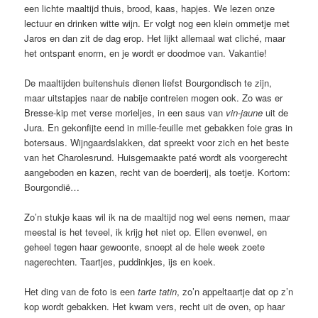
een lichte maaltijd thuis, brood, kaas, hapjes. We lezen onze
lectuur en drinken witte wijn. Er volgt nog een klein ommetje met
Jaros en dan zit de dag erop. Het lijkt allemaal wat cliché, maar
het ontspant enorm, en je wordt er doodmoe van. Vakantie!
De maaltijden buitenshuis dienen liefst Bourgondisch te zijn,
maar uitstapjes naar de nabije contreien mogen ook. Zo was er
Bresse-kip met verse morieljes, in een saus van
vin-jaune
uit de
Jura. En gekonfijte eend in mille-feuille met gebakken foie gras in
botersaus. Wijngaardslakken, dat spreekt voor zich en het beste
van het Charolesrund. Huisgemaakte paté wordt als voorgerecht
aangeboden en kazen, recht van de boerderij, als toetje. Kortom:
Bourgondië…
Zo’n stukje kaas wil ik na de maaltijd nog wel eens nemen, maar
meestal is het teveel, ik krijg het niet op. Ellen evenwel, en
geheel tegen haar gewoonte, snoept al de hele week zoete
nagerechten. Taartjes, puddinkjes, ijs en koek.
Het ding van de foto is een
tarte tatin
, zo’n appeltaartje dat op z’n
kop wordt gebakken. Het kwam vers, recht uit de oven, op haar