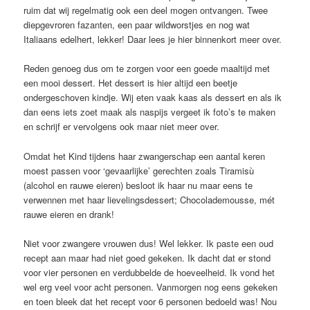
ruim dat wij regelmatig ook een deel mogen ontvangen. Twee
diepgevroren fazanten, een paar wildworstjes en nog wat
Italiaans edelhert, lekker! Daar lees je hier binnenkort meer over.
Reden genoeg dus om te zorgen voor een goede maaltijd met
een mooi dessert. Het dessert is hier altijd een beetje
ondergeschoven kindje. Wij eten vaak kaas als dessert en als ik
dan eens iets zoet maak als naspijs vergeet ik foto’s te maken
en schrijf er vervolgens ook maar niet meer over.
Omdat het Kind tijdens haar zwangerschap een aantal keren
moest passen voor ‘gevaarlijke’ gerechten zoals Tiramisù
(alcohol en rauwe eieren) besloot ik haar nu maar eens te
verwennen met haar lievelingsdessert; Chocolademousse, mét
rauwe eieren en drank!
Niet voor zwangere vrouwen dus! Wel lekker. Ik paste een oud
recept aan maar had niet goed gekeken. Ik dacht dat er stond
voor vier personen en verdubbelde de hoeveelheid. Ik vond het
wel erg veel voor acht personen. Vanmorgen nog eens gekeken
en toen bleek dat het recept voor 6 personen bedoeld was! Nou