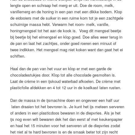
lengte open en schraap het merg er uit. Doe de room, melk,
vanillemerg en de honing in een pan met een dikke bodem. Klop
de eidooiers met de suiker in een ruime kom tot je een zachtgele
schuimige massa hebt. Verwarm het room- melk, vanille,
honingmengsel tot het aan de kook is. Voeg dit mengsel beetje
bij beetje bij het eimengsel en klop goed. Doe alles weer terug in
de pan en laat het zachtjes, onder goed roeren een minuut of
twee indikken. Het mengsel mag niet koken want dan gaat het ei
schiften.
Haal dan de pan van het vuur en klop er met een garde de
chocoladestukjes door. Klop tot alle chocolade gesmolten is.
Laat de crème in een ijskoud waterbad afkoelen. De crème met
plasticfolie afdekken en 4 tot 12 uur in de koelkast laten rusten.
Dan de massa in de ijsmachine doen en ongeveer een half uur
laten draaien tot het bevroren is. Je kunt het ijs meteen serveren
of anders in een plasticdoos bewaren in de diepvries. Als je het
ijs nog even wilt bewaren dek het dan eerst af met keukenpapier
en haal het 15 minuten voor het serveren uit de diepvries zodat
het niet al te hard bevroren is en de smaak beter tot zijn recht