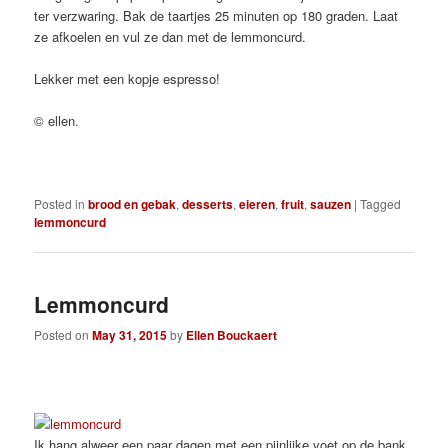
ter verzwaring. Bak de taartjes 25 minuten op 180 graden. Laat
ze afkoelen en vul ze dan met de lemmoncurd.
Lekker met een kopje espresso!
© ellen.
Posted in
brood en gebak
,
desserts
,
eieren
,
fruit
,
sauzen
|
Tagged
lemmoncurd
Lemmoncurd
Posted on
May 31, 2015
by
Ellen Bouckaert
Ik hang alweer een paar dagen met een pijnlijke voet op de bank