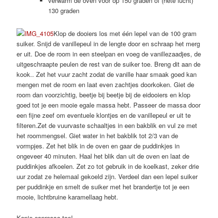
verwarm de oven voor op 150 graden of (hete lucht)
130 graden
Klop de dooiers los met één lepel van de 100 gram
suiker. Snijd de vanillepeul in de lengte door en schraap het merg
er uit. Doe de room in een steelpan en voeg de vanillezaadjes, de
uitgeschraapte peulen de rest van de suiker toe. Breng dit aan de
kook.. Zet het vuur zacht zodat de vanille haar smaak goed kan
mengen met de room en laat even zachtjes doorkoken. Giet de
room dan voorzichtig, beetje bij beetje bij de eidooiers en klop
goed tot je een mooie egale massa hebt. Passeer de massa door
een fijne zeef om eventuele klontjes en de vanillepeul er uit te
filteren.
Zet de vuurvaste schaaltjes in een bakblik en vul ze met
het roommengsel. Giet water in het bakblik tot 2/3 van de
vormpjes. Zet het blik in de oven en gaar de puddinkjes in
ongeveer 40 minuten. Haal het blik dan uit de oven en laat de
puddinkjes afkoelen. Zet zo tot gebruik in de koelkast, zeker drie
uur zodat ze helemaal gekoeld zijn. Verdeel dan een lepel suiker
per puddinkje en smelt de suiker met het brandertje tot je een
mooie, lichtbruine karamellaag hebt.
Kopje espresso toe!