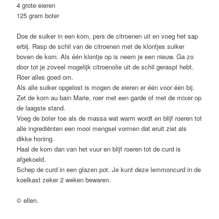
4 grote eieren
125 gram boter
Doe de suiker in een kom, pers de citroenen uit en voeg het sap
erbij. Rasp de schil van de citroenen met de klontjes suiker
boven de kom. Als één klontje op is neem je een nieuw. Ga zo
door tot je zoveel mogelijk citroenolie uit de schil geraspt hebt.
Roer alles goed om.
Als alle suiker opgelost is mogen de eieren er één voor één bij.
Zet de kom au bain Marie, roer met een garde of met de mixer op
de laagste stand.
Voeg de boter toe als de massa wat warm wordt en blijf roeren tot
alle ingrediënten een mooi mengsel vormen dat eruit ziet als
dikke honing.
Haal de kom dan van het vuur en blijf roeren tot de curd is
afgekoeld.
Schep de curd in een glazen pot. Je kunt deze lemmoncurd in de
koelkast zeker 2 weken bewaren.
© ellen.