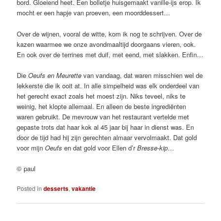
bord. Gloeiend heet. Een bolletje huisgemaakt vanille-ijs erop. Ik
mocht er een hapje van proeven, een moorddessert…
Over de wijnen, vooral de witte, kom ik nog te schrijven. Over de
kazen waarmee we onze avondmaaltijd doorgaans vieren, ook.
En ook over de terrines met duif, met eend, met slakken. Enfin…
Die
Oeufs en Meurette
van vandaag, dat waren misschien wel de
lekkerste die ik ooit at. In alle simpelheid was elk onderdeel van
het gerecht exact zoals het moest zijn. Niks teveel, niks te
weinig, het klopte allemaal. En alleen de beste ingrediënten
waren gebruikt. De mevrouw van het restaurant vertelde met
gepaste trots dat haar kok al 45 jaar bij haar in dienst was. En
door de tijd had hij zijn gerechten almaar vervolmaakt. Dat gold
voor mijn
Oeufs
en dat gold voor Ellen d’r
Bresse-kip
…
© paul
Posted in
desserts
,
vakantie