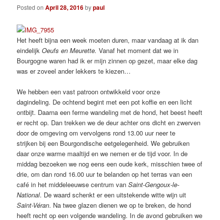
Posted on
April 28, 2016
by
paul
Het heeft bijna een week moeten duren, maar vandaag at ik dan
eindelijk
Oeufs en Meurette.
Vanaf het moment dat we in
Bourgogne waren had ik er mijn zinnen op gezet, maar elke dag
was er zoveel ander lekkers te kiezen…
We hebben een vast patroon ontwikkeld voor onze
dagindeling. De ochtend begint met een pot koffie en een licht
ontbijt. Daarna een ferme wandeling met de hond, het beest heeft
er recht op. Dan trekken we de deur achter ons dicht en zwerven
door de omgeving om vervolgens rond 13.00 uur neer te
strijken bij een Bourgondische eetgelegenheid. We gebruiken
daar onze warme maaltijd en we nemen er de tijd voor. In de
middag bezoeken we nog eens een oude kerk, misschien twee of
drie, om dan rond 16.00 uur te belanden op het terras van een
café in het middeleeuwse centrum van
Saint-Gengoux-le-
National
. De waard schenkt er een uitstekende witte wijn uit
Saint-Véran
. Na twee glazen dienen we op te breken, de hond
heeft recht op een volgende wandeling. In de avond gebruiken we