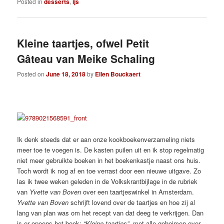
Posted in
desserts
,
ijs
Kleine taartjes, ofwel Petit
Gâteau van Meike Schaling
Posted on
June 18, 2018
by
Ellen Bouckaert
Ik denk steeds dat er aan onze kookboekenverzameling niets
meer toe te voegen is. De kasten puilen uit en ik stop regelmatig
niet meer gebruikte boeken in het boekenkastje naast ons huis.
Toch wordt ik nog af en toe verrast door een nieuwe uitgave. Zo
las ik twee weken geleden in de Volkskrantbijlage in de rubriek
van
Yvette van Boven
over een taartjeswinkel in Amsterdam.
Yvette van Boven
schrijft lovend over de taartjes en hoe zij al
lang van plan was om het recept van dat deeg te verkrijgen. Dan
is er opeens het boek;
“Kleine taartjes”
, met alle geheimen over