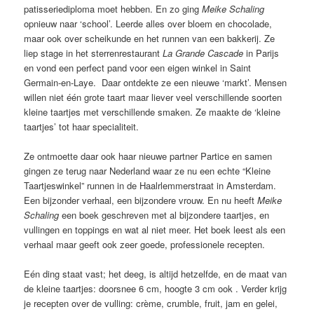
patisseriediploma moet hebben. En zo ging
Meike Schaling
opnieuw naar ‘school’. Leerde alles over bloem en chocolade,
maar ook over scheikunde en het runnen van een bakkerij. Ze
liep stage in het sterrenrestaurant
La Grande Cascade
in Parijs
en vond een perfect pand voor een eigen winkel in Saint
Germain-en-Laye. Daar ontdekte ze een nieuwe ‘markt’. Mensen
willen niet één grote taart maar liever veel verschillende soorten
kleine taartjes met verschillende smaken. Ze maakte de ‘kleine
taartjes’ tot haar specialiteit.
Ze ontmoette daar ook haar nieuwe partner Partice en samen
gingen ze terug naar Nederland waar ze nu een echte “Kleine
Taartjeswinkel” runnen in de Haalrlemmerstraat in Amsterdam.
Een bijzonder verhaal, een bijzondere vrouw. En nu heeft
Meike
Schaling
een boek geschreven met al bijzondere taartjes, en
vullingen en toppings en wat al niet meer. Het boek leest als een
verhaal maar geeft ook zeer goede, professionele recepten.
Eén ding staat vast; het deeg, is altijd hetzelfde, en de maat van
de kleine taartjes: doorsnee 6 cm, hoogte 3 cm ook . Verder krijg
je recepten over de vulling: crème, crumble, fruit, jam en gelei,