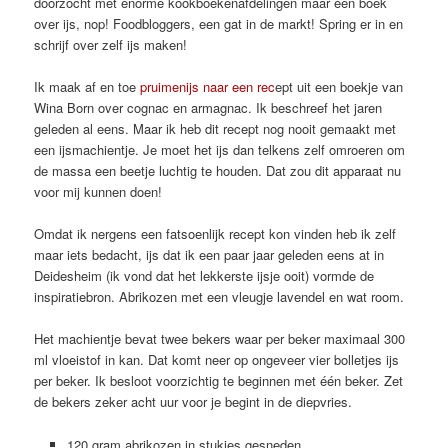
doorzocht met enorme kookboekenafdelingen maar een boek
over ijs, nop! Foodbloggers, een gat in de markt! Spring er in en
schrijf over zelf ijs maken!
Ik maak af en toe
pruimenijs naar een rec
ept uit een boekje van
Wina Born over cognac en armagnac. Ik beschreef het jaren
geleden al eens. Maar ik heb dit recept nog nooit gemaakt met
een ijsmachientje. Je moet het ijs dan telkens zelf omroeren om
de massa een beetje luchtig te houden. Dat zou dit apparaat nu
voor mij kunnen doen!
Omdat ik nergens een fatsoenlijk recept kon vinden heb ik zelf
maar iets bedacht, ijs dat ik een paar jaar geleden eens at in
Deidesheim (ik vond dat het lekkerste ijsje ooit) vormde de
inspiratiebron. Abrikozen met een vleugje lavendel en wat room.
Het machientje bevat twee bekers waar per beker maximaal 300
ml vloeistof in kan. Dat komt neer op ongeveer vier bolletjes ijs
per beker. Ik besloot voorzichtig te beginnen met één beker. Zet
de bekers zeker acht uur voor je begint in de diepvries.
120 gram abrikozen in stukjes gesneden