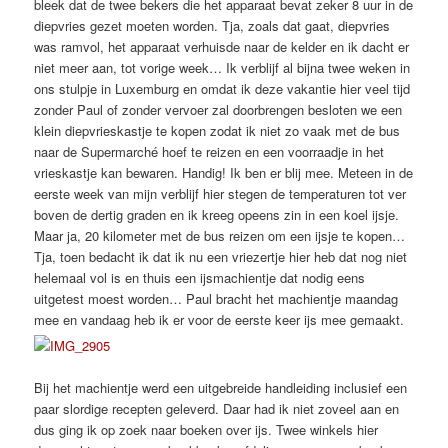
bleek dat de twee bekers die het apparaat bevat zeker 8 uur in de
diepvries gezet moeten worden. Tja, zoals dat gaat, diepvries
was ramvol, het apparaat verhuisde naar de kelder en ik dacht er
niet meer aan, tot vorige week… Ik verblijf al bijna twee weken in
ons stulpje in Luxemburg en omdat ik deze vakantie hier veel tijd
zonder Paul of zonder vervoer zal doorbrengen besloten we een
klein diepvrieskastje te kopen zodat ik niet zo vaak met de bus
naar de Supermarché hoef te reizen en een voorraadje in het
vrieskastje kan bewaren. Handig! Ik ben er blij mee. Meteen in de
eerste week van mijn verblijf hier stegen de temperaturen tot ver
boven de dertig graden en ik kreeg opeens zin in een koel ijsje.
Maar ja, 20 kilometer met de bus reizen om een ijsje te kopen…
Tja, toen bedacht ik dat ik nu een vriezertje hier heb dat nog niet
helemaal vol is en thuis een ijsmachientje dat nodig eens
uitgetest moest worden… Paul bracht het machientje maandag
mee en vandaag heb ik er voor de eerste keer ijs mee gemaakt.
Bij het machientje werd een uitgebreide handleiding inclusief een
paar slordige recepten geleverd. Daar had ik niet zoveel aan en
dus ging ik op zoek naar boeken over ijs. Twee winkels hier