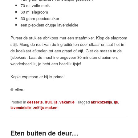
70 ml volle melk
60 ml slagroom
30 gram poedersuiker
een piepklein drupje lavendelolie
Pureer de stukjes abrikoos met een staafmixer. Klop de slagroom
stijf. Meng de rest van de ingrediënten door elkaar en laat het in
de koelkast afkoelen tot een graad of vijf. Giet de massa in de
ijsbekers. Laat de machine ongeveer 30 minuten draaien en,
wonderbaarlijk, je hebt een heerlijk ijsje!
Kopje espresso er bij is prima!
© ellen.
Posted in
desserts
,
fruit
,
ijs
,
vakantie
|
Tagged
abrikozenijs
,
ijs
,
lavendelolie
,
zelf ijs maken
Eten buiten de deur…