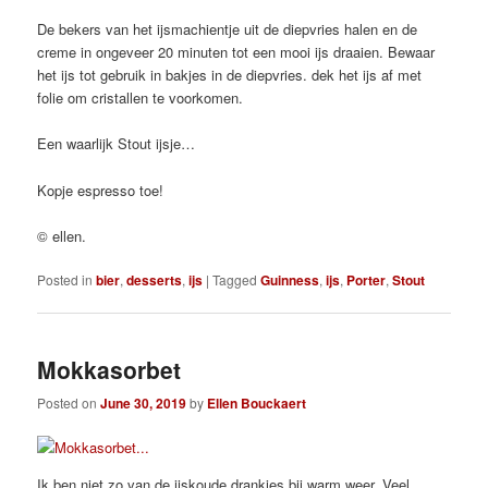
De bekers van het ijsmachientje uit de diepvries halen en de
creme in ongeveer 20 minuten tot een mooi ijs draaien. Bewaar
het ijs tot gebruik in bakjes in de diepvries. dek het ijs af met
folie om cristallen te voorkomen.
Een waarlijk Stout ijsje…
Kopje espresso toe!
© ellen.
Posted in
bier
,
desserts
,
ijs
|
Tagged
Guinness
,
ijs
,
Porter
,
Stout
Mokkasorbet
Posted on
June 30, 2019
by
Ellen Bouckaert
Ik ben niet zo van de ijskoude drankjes bij warm weer. Veel