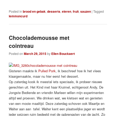
Posted in
brood en gebak
,
desserts
,
eieren
,
fruit
,
sauzen
|
Tagged
lemmoncurd
Chocolademousse met
cointreau
Posted on
March 29, 2015
by
Ellen Bouckaert
Gisteren maakte ik
Pulled Pork
, ik beschreef hoe ik het vlees
klaargemaakte, maar nu hier eerst het dessert.
Op zaterdag kook ik meestal iets speciaals, ik probeer nieuwe
gerechten uit. Het Kind met haar Kruimel, echtgenoot Andy, De
Jongste Bediende en vriendin Marleen willen mijn experimenten
altijd wel proeven. We drinken wat, we kletsen wat en genieten
van een mooie maaltijd. Deze zaterdag schoven ook Maartje en
Walter aan aan tafel. Walter kent een plaatselijke jager en wordt
ieder seizoen ruim bedeeld met de opbrengsten van de jacht. Zo