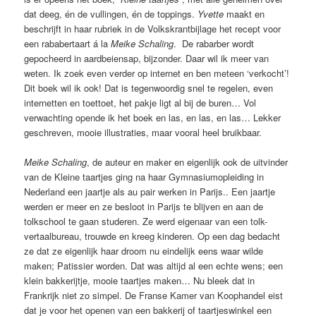
dat deeg, én de vullingen, én de toppings.
Yvette
maakt en
beschrijft in haar rubriek in de Volkskrantbijlage het recept voor
een rababertaart á la
Meike Schaling
. De rabarber wordt
gepocheerd in aardbeiensap, bijzonder. Daar wil ik meer van
weten. Ik zoek even verder op internet en ben meteen ‘verkocht’!
Dit boek wil ik ook! Dat is tegenwoordig snel te regelen, even
internetten en toettoet, het pakje ligt al bij de buren… Vol
verwachting opende ik het boek en las, en las, en las… Lekker
geschreven, mooie illustraties, maar vooral heel bruikbaar.
Meike Schaling
, de auteur en maker en eigenlijk ook de uitvinder
van de Kleine taartjes ging na haar Gymnasiumopleiding in
Nederland een jaartje als au pair werken in Parijs.. Een jaartje
werden er meer en ze besloot in Parijs te blijven en aan de
tolkschool te gaan studeren. Ze werd eigenaar van een tolk-
vertaalbureau, trouwde en kreeg kinderen. Op een dag bedacht
ze dat ze eigenlijk haar droom nu eindelijk eens waar wilde
maken; Patissier worden. Dat was altijd al een echte wens; een
klein bakkerijtje, mooie taartjes maken… Nu bleek dat in
Frankrijk niet zo simpel. De Franse Kamer van Koophandel eist
dat je voor het openen van een bakkerij of taartjeswinkel een