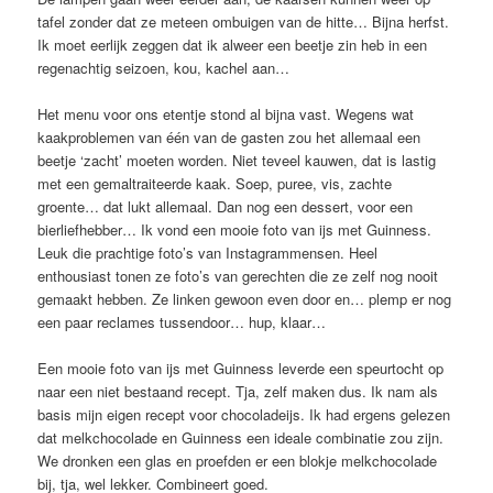
tafel zonder dat ze meteen ombuigen van de hitte… Bijna herfst.
Ik moet eerlijk zeggen dat ik alweer een beetje zin heb in een
regenachtig seizoen, kou, kachel aan…
Het menu voor ons etentje stond al bijna vast. Wegens wat
kaakproblemen van één van de gasten zou het allemaal een
beetje ‘zacht’ moeten worden. Niet teveel kauwen, dat is lastig
met een gemaltraiteerde kaak. Soep, puree, vis, zachte
groente… dat lukt allemaal. Dan nog een dessert, voor een
bierliefhebber… Ik vond een mooie foto van ijs met Guinness.
Leuk die prachtige foto’s van Instagrammensen. Heel
enthousiast tonen ze foto’s van gerechten die ze zelf nog nooit
gemaakt hebben. Ze linken gewoon even door en… plemp er nog
een paar reclames tussendoor… hup, klaar…
Een mooie foto van ijs met Guinness leverde een speurtocht op
naar een niet bestaand recept. Tja, zelf maken dus. Ik nam als
basis mijn eigen recept voor chocoladeijs. Ik had ergens gelezen
dat melkchocolade en Guinness een ideale combinatie zou zijn.
We dronken een glas en proefden er een blokje melkchocolade
bij, tja, wel lekker. Combineert goed.