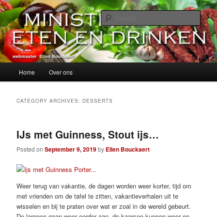
Skip
Skip
alles over eten, drinken en andere genoegens…
to
to
Sear
primary
secondary
content
content
Ministerie van Eten en Drinken
Main
Home
Over ons
menu
CATEGORY ARCHIVES:
DESSERTS
IJs met Guinness, Stout ijs…
Posted on
September 9, 2019
by
Ellen Bouckaert
Weer terug van vakantie, de dagen worden weer korter, tijd om
met vrienden om de tafel te zitten, vakantieverhalen uit te
wisselen en bij te praten over wat er zoal in de wereld gebeurt.
De lampen gaan weer eerder aan, de kaarsen kunnen weer op