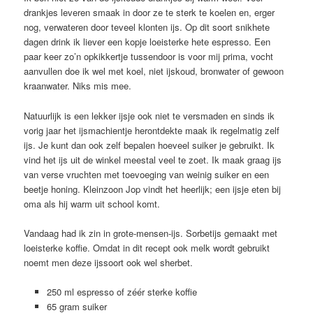
drankjes leveren smaak in door ze te sterk te koelen en, erger
nog, verwateren door teveel klonten ijs. Op dit soort snikhete
dagen drink ik liever een kopje loeisterke hete espresso. Een
paar keer zo’n opkikkertje tussendoor is voor mij prima, vocht
aanvullen doe ik wel met koel, niet ijskoud, bronwater of gewoon
kraanwater. Niks mis mee.
Natuurlijk is een lekker ijsje ook niet te versmaden en sinds ik
vorig jaar het ijsmachientje herontdekte maak ik regelmatig zelf
ijs. Je kunt dan ook zelf bepalen hoeveel suiker je gebruikt. Ik
vind het ijs uit de winkel meestal veel te zoet. Ik maak graag ijs
van verse vruchten met toevoeging van weinig suiker en een
beetje honing. Kleinzoon Jop vindt het heerlijk; een ijsje eten bij
oma als hij warm uit school komt.
Vandaag had ik zin in grote-mensen-ijs. Sorbetijs gemaakt met
loeisterke koffie. Omdat in dit recept ook melk wordt gebruikt
noemt men deze ijssoort ook wel sherbet.
250 ml espresso of zéér sterke koffie
65 gram suiker