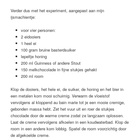
Verder dus met het experiment, aangepast aan mijn
ijsmachientje:
voor vier personen:
2 eidooiers
1 heel ei
100 gram bruine basterdsuiker
lepeltje honing
200 ml Guinness of andere Stout
150 melkchocolade in fijne stukjes gehakt
200 ml room
Klop de dooiers, het hele ei, de suiker, de honing en het bier in
een metalen kom mooi schuimig. Verwarm de vloeistof
vervolgens al kloppend au bain marie tot je een mooie cremige,
gebonden massa hebt. Zet het vuur uit en roer de stukjes
chocolade door de warme creme zodat ze langzaam oplossen.
Laat de creme vervolgens afkoelen in een koudwaterbad. Klop de
room in een andere kom lobbig. Spatel de room voorzichtig door
de afgekoelde creme.