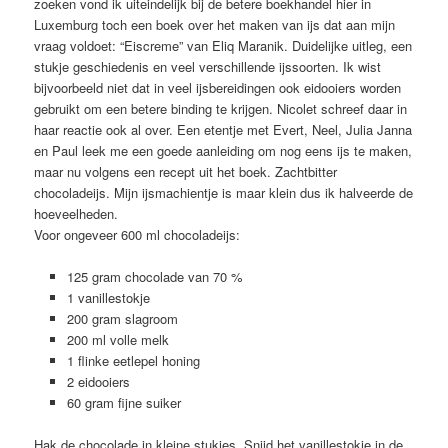
zoeken vond ik uiteindelijk bij de betere boekhandel hier in
Luxemburg toch een boek over het maken van ijs dat aan mijn
vraag voldoet: “Eiscreme” van Eliq Maranik. Duidelijke uitleg, een
stukje geschiedenis en veel verschillende ijssoorten. Ik wist
bijvoorbeeld niet dat in veel ijsbereidingen ook eidooiers worden
gebruikt om een betere binding te krijgen. Nicolet schreef daar in
haar reactie ook al over. Een etentje met Evert, Neel, Julia Janna
en Paul leek me een goede aanleiding om nog eens ijs te maken,
maar nu volgens een recept uit het boek. Zachtbitter
chocoladeijs. Mijn ijsmachientje is maar klein dus ik halveerde de
hoeveelheden.
Voor ongeveer 600 ml chocoladeijs:
125 gram chocolade van 70 %
1 vanillestokje
200 gram slagroom
200 ml volle melk
1 flinke eetlepel honing
2 eidooiers
60 gram fijne suiker
Hak de chocolade in kleine stukjes. Snijd het vanillestokje in de