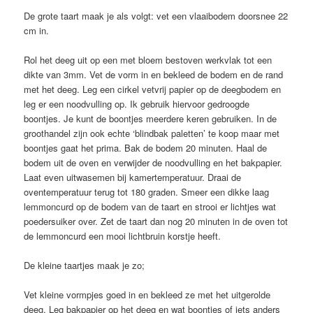
De grote taart maak je als volgt: vet een vlaaibodem doorsnee 22
cm in.
Rol het deeg uit op een met bloem bestoven werkvlak tot een
dikte van 3mm. Vet de vorm in en bekleed de bodem en de rand
met het deeg. Leg een cirkel vetvrij papier op de deegbodem en
leg er een noodvulling op. Ik gebruik hiervoor gedroogde
boontjes. Je kunt de boontjes meerdere keren gebruiken. In de
groothandel zijn ook echte ‘blindbak paletten’ te koop maar met
boontjes gaat het prima. Bak de bodem 20 minuten. Haal de
bodem uit de oven en verwijder de noodvulling en het bakpapier.
Laat even uitwasemen bij kamertemperatuur. Draai de
oventemperatuur terug tot 180 graden. Smeer een dikke laag
lemmoncurd op de bodem van de taart en strooi er lichtjes wat
poedersuiker over. Zet de taart dan nog 20 minuten in de oven tot
de lemmoncurd een mooi lichtbruin korstje heeft.
De kleine taartjes maak je zo;
Vet kleine vormpjes goed in en bekleed ze met het uitgerolde
deeg. Leg bakpapier op het deeg en wat boontjes of iets anders