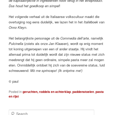
de kapitaalinjectie in ingrediënten nooit terug in het eindproduct.
Dus houd het goedkoop en simpel
!
Het volgende verhaal uit de Italiaanse volkscultuur maakt die
overtuiging nog eens duidelijk, we lazen het in het
Italiëboek
van
Onno Kleyn
.
Het belangrijkste personage uit de
Commedia dell’arte,
namelijk
Pulcinella
(zoiets als onze
Jan Klaasen
), wordt op enig moment
tot koning uitgeroepen van een of ander staatje. Hij vindt het
allemaal prima tot duidelijk wordt dat zijn nieuwe status met zich
meebrengt dat hij geen ordinaire, simpele pasta meer zal mogen
eten. Onmiddellijk ontdoet hij zich van de soevereine status, luid
schreeuwend:
Mò me sprincepo!
(Ik ontprins me!)
© paul
Posted in
geruchten, roddels en achterklap
,
paddenstoelen
,
pasta
en rijst
S