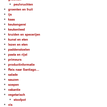
peulvruchten
groenten en fruit
ijs
kaas
keukengerei
keukenleed
kruiden en specerijen
kunst en eten
lezen en eten
paddenstoelen
pasta en rijst
primeurs
productinformatie
Reis naar Santiago…
salade
sauzen
soepen
vakantie
vegetarisch
stoofpot
vis