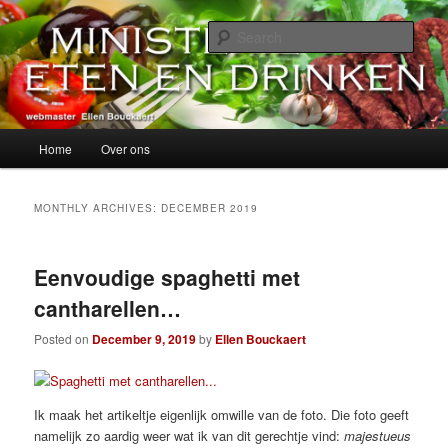
Skip
Skip
alles over eten, drinken en andere genoegens…
to
to
Sear
primary
secondary
content
content
Ministerie van Eten en Drinken
Main
Home
Over ons
menu
MONTHLY ARCHIVES:
DECEMBER 2019
Eenvoudige spaghetti met
cantharellen…
Posted on
December 9, 2019
by
Ellen Bouckaert
Ik maak het artikeltje eigenlijk omwille van de foto. Die foto geeft
namelijk zo aardig weer wat ik van dit gerechtje vind:
majestueus