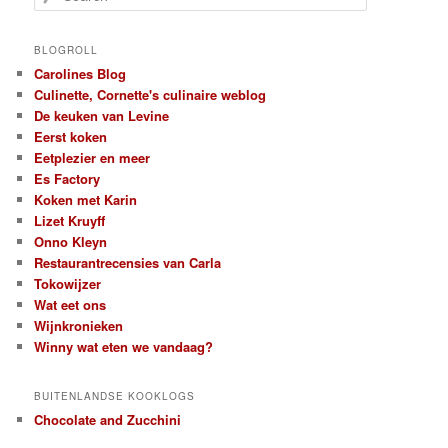
e
a
r
BLOGROLL
c
Carolines Blog
h
Culinette, Cornette's culinaire weblog
De keuken van Levine
Eerst koken
Eetplezier en meer
Es Factory
Koken met Karin
Lizet Kruyff
Onno Kleyn
Restaurantrecensies van Carla
Tokowijzer
Wat eet ons
Wijnkronieken
Winny wat eten we vandaag?
BUITENLANDSE KOOKLOGS
Chocolate and Zucchini