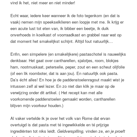
vind ik het, niet meer en niet minder!
Echt waar, iedere keer wanneer ik de foto tegenkom (en dat is
vaak) nemen mijn speekselklieren een loopje met me. Ik krijg er
een acute lust tot eten van, ik bibber een beetje, ik duik
onverhoeds in koelkast of voorraadkast en grabbel naar wat op
dat moment het smakelijkst schijnt. Altijd fout natuurlijk…
Enfin, een simpelere (en smakelijkere) pastaschotel is nauwelijks
denkbaar. Het gaat over cantharellen, sjalotjes, room, blokjes
ham, nootmuskaat, peterselie, peper, zout en een scheut olijfolie
(of een lik roomboter, dat is aan jou). En natuurlijk ook pasta.
Da’s écht alles! En hoe je de paddenstoelenragout maakt wist je
intussen zelf al wel lezer. En zo niet dan klik je maar op de
verwijzing onder dit artikel. ( Het recept kan met alle
voorkomende paddenstoelen gemaakt worden, cantharellen
blijven mijn voorkeur houden.)
Al vaker vertelde ik je over het volk van Rome dat ervan
overtuigd is dat pasta met té ingewikkelde en té prijzige
ingrediënten tot niks leidt.
Geldverspilling,
vinden ze,
en je proeft