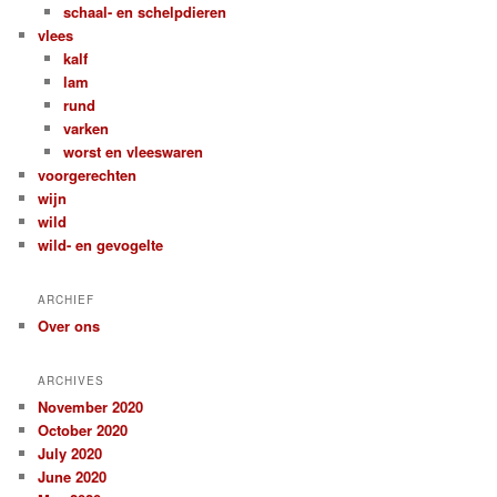
schaal- en schelpdieren
vlees
kalf
lam
rund
varken
worst en vleeswaren
voorgerechten
wijn
wild
wild- en gevogelte
ARCHIEF
Over ons
ARCHIVES
November 2020
October 2020
July 2020
June 2020