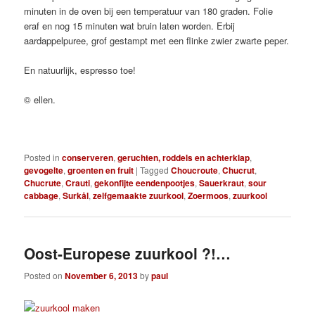
minuten in de oven bij een temperatuur van 180 graden. Folie
eraf en nog 15 minuten wat bruin laten worden. Erbij
aardappelpuree, grof gestampt met een flinke zwier zwarte peper.
En natuurlijk, espresso toe!
© ellen.
Posted in
conserveren
,
geruchten, roddels en achterklap
,
gevogelte
,
groenten en fruit
|
Tagged
Choucroute
,
Chucrut
,
Chucrute
,
Crauti
,
gekonfijte eendenpootjes
,
Sauerkraut
,
sour
cabbage
,
Surkål
,
zelfgemaakte zuurkool
,
Zoermoos
,
zuurkool
Oost-Europese zuurkool ?!…
Posted on
November 6, 2013
by
paul