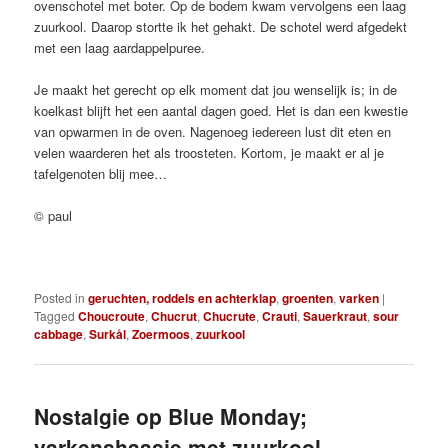
ovenschotel met boter. Op de bodem kwam vervolgens een laag
zuurkool. Daarop stortte ik het gehakt. De schotel werd afgedekt
met een laag aardappelpuree.
Je maakt het gerecht op elk moment dat jou wenselijk is; in de
koelkast blijft het een aantal dagen goed. Het is dan een kwestie
van opwarmen in de oven. Nagenoeg iedereen lust dit eten en
velen waarderen het als troosteten. Kortom, je maakt er al je
tafelgenoten blij mee…
© paul
Posted in
geruchten, roddels en achterklap
,
groenten
,
varken
|
Tagged
Choucroute
,
Chucrut
,
Chucrute
,
Crauti
,
Sauerkraut
,
sour
cabbage
,
Surkål
,
Zoermoos
,
zuurkool
Nostalgie op Blue Monday;
varkenshaasje met zuurkool