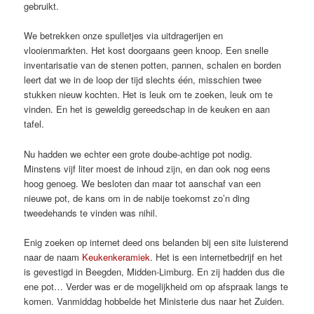
gebruikt.
We betrekken onze spulletjes via uitdragerijen en
vlooienmarkten. Het kost doorgaans geen knoop. Een snelle
inventarisatie van de stenen potten, pannen, schalen en borden
leert dat we in de loop der tijd slechts één, misschien twee
stukken nieuw kochten. Het is leuk om te zoeken, leuk om te
vinden. En het is geweldig gereedschap in de keuken en aan
tafel.
Nu hadden we echter een grote doube-achtige pot nodig.
Minstens vijf liter moest de inhoud zijn, en dan ook nog eens
hoog genoeg. We besloten dan maar tot aanschaf van een
nieuwe pot, de kans om in de nabije toekomst zo’n ding
tweedehands te vinden was nihil.
Enig zoeken op internet deed ons belanden bij een site luisterend
naar de naam
Keukenkeramiek.
Het is een internetbedrijf en het
is gevestigd in Beegden, Midden-Limburg. En zij hadden dus die
ene pot… Verder was er de mogelijkheid om op afspraak langs te
komen. Vanmiddag hobbelde het Ministerie dus naar het Zuiden.