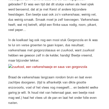
gebraden? Er was een tijd dat dit stukje varken als heel sjiek
werd benoemd, dat at je met Kerst of andere bijzondere
feestdagen. Een beetje saai ook zo’n varkenshaas; weinig vet,
dus weinig smaak. Smaak moet je zelf toevoegen. Varkenshaas
heeft, wat mij betreft, altijd een flinke saus nodig, room, pikant,
veel peper…
In de koelkast lag ook nog een mooi stuk Gorgonzola en ik was
te lui om verse groenten te gaan kopen, dus resultaat;
varkenshaas met gorgonzolasaus en zuurkool, want zuurkool
hebben we gewoon zelf in de kelder, handig! Beetje vreemd,
maar bijzonder lekker.
Braad de varkenshaas langzaam rondom bruin en laat even
zachtjes doorgaren. (tijd is afhankelijk van dikte grootte
enzovoorts, voel of het vlees nog meegeeft… en bedenkt welke
garing je wilt. Ik houd niet van helemaal gaar, een beetje rosé
mag wel.) haal het vlees uit de pan en laat het onder folie even
rusten.