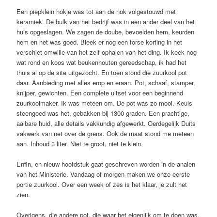
Een piepklein hokje was tot aan de nok volgestouwd met
keramiek. De bulk van het bedrijf was in een ander deel van het
huis opgeslagen. We zagen de doube, bevoelden hem, keurden
hem en het was goed. Bleek er nog een forse korting in het
verschiet omwille van het zelf ophalen van het ding. Ik keek nog
wat rond en koos wat beukenhouten gereedschap, ik had het
thuis al op de site uitgezocht. En toen stond die zuurkool pot
daar. Aanbieding met alles erop en eraan. Pot, schaaf, stamper,
knijper, gewichten. Een complete uitset voor een beginnend
zuurkoolmaker. Ik was meteen om. De pot was zo mooi. Keuls
steengoed was het, gebakken bij 1300 graden. Een prachtige,
aaibare huid, alle details vakkundig afgewerkt. Oerdegelijk Duits
vakwerk van net over de grens. Ook de maat stond me meteen
aan. Inhoud 3 liter. Niet te groot, niet te klein.
Enfin, en nieuw hoofdstuk gaat geschreven worden in de analen
van het Ministerie. Vandaag of morgen maken we onze eerste
portie zuurkool. Over een week of zes is het klaar, je zult het
zien.
Overigens, die andere pot, die waar het eigenlijk om te doen was,