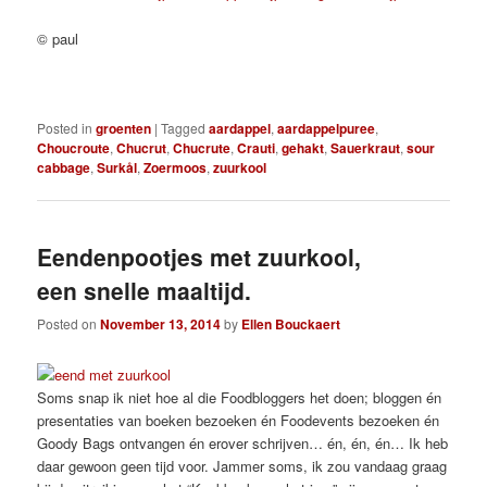
© paul
Posted in
groenten
|
Tagged
aardappel
,
aardappelpuree
,
Choucroute
,
Chucrut
,
Chucrute
,
Crauti
,
gehakt
,
Sauerkraut
,
sour
cabbage
,
Surkål
,
Zoermoos
,
zuurkool
Eendenpootjes met zuurkool,
een snelle maaltijd.
Posted on
November 13, 2014
by
Ellen Bouckaert
Soms snap ik niet hoe al die Foodbloggers het doen; bloggen én
presentaties van boeken bezoeken én Foodevents bezoeken én
Goody Bags ontvangen én erover schrijven… én, én, én… Ik heb
daar gewoon geen tijd voor. Jammer soms, ik zou vandaag graag