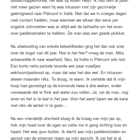
boodschappenronde, het was bij Albert Heijn. Ik had hem al jaren
niet meer gezien want hij was intussen met zijn gezinnetje
geëmigreerd naar Piëmont in Italië. Niet dat we in vroeger dagen
veel contact hadden, maar wanneer we elkaar dan eens per
ongeluk ontmoetten was er altijd wel de behoefte om het even
over paddenstoelen te hebben. De man was een goede plukker.
Na uitwisseling van enkele beleefdheden ging het dan ook snel
over de oogst van dit jaar.
Hoe is het hier?
vroeg de man.
Niks,
antwoordde ik naar waarheid. Nou, bij hullie in Piëmont ook niet.
Een korte natte periode leverde een paar maaltjes
eekhoorntjesbrood op, maar dat was het dan wel. En intussen
alweer maanden niks. Te droog, te warm. Ik vertelde dat ik mijn
hoop had gevestigd op de komende twee à drie weken, onder
voorwaarde dat er flink wat water zou vallen.
Ja,
zei de man,
nog
even en het is te laat in het jaar. Voor het eerst lopen we de kans
met niks de winter in te gaan…
Na een vriendelijk afscheid sloeg ik de kraag van mijn jas op,
trok mijn hoed over de ogen en zette me in gang richting huis en
haard. Het was guur buiten. Ik dacht aan mijn paddenstoelen en
genoot van de striemen regen op mijn gezicht. Ik zei het je al