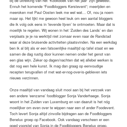
bij de uitreiking van het “Kookboek van het jaar” zijn geweest.
Ennuh het komende “Foodbloggers Kerstevent”; meerijden en
meeroken met Paul Oosten leek me wel wat… Of, nou ja noem
maar op. Het lijkt me gewoon heel leuk om een aantal bloggers
die ik volg ook eens in ‘levende lijven’ te ontmoeten. Maar dat is
moeilijk te regelen. Wij wonen in het ‘Zuiden des Lands’ en dan
verplaats je je na werktijd niet zomaar even naar de Randstad
waar al deze bruisende activiteiten plaatsvinden. Na een werkdag
ben ik al blij als er een fatsoenlijke maaltijd op tafel staat en we
samen de dag rustig door kunnen nemen onder het genot van
een glas wijn. Zeker op dagen/nachten dat wij allebei werken is
dat nog een hele kunst. Ik mag dan graag op eenvoudige
recepten terugvallen of met wat-er-nog-over-is-gebleven iets
nieuws verzinnen.
Onze maaltijd van vandaag sluit mooi aan bij het verzoek van
een andere ‘eenzame’ foodblogger Sonja Vanderhaege. Sonja
woont in het Zuiden van Luxemburg en van daaruit is het nóg
moeilijker om even over te wippen naar een of ander Foodevent.
Toch levert Sonja altijd zinvolle bijdragen aan de Foodbloggers
Benelux groep op Facebook. Ook vandaag verscheen er een
goed voorstel van Sonja in de Foodbloggers Benelux groep.