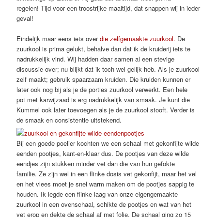
regelen! Tijd voor een troostrijke maaltijd, dat snappen wij in ieder
geval!
Eindelijk maar eens iets over
die zelfgemaakte zuurkool.
De
zuurkool is prima gelukt, behalve dan dat ik de kruiderij iets te
nadrukkelijk vind. Wij hadden daar samen al een stevige
discussie over; nu blijkt dat ik toch wel gelijk heb. Als je zuurkool
zelf maakt; gebruik spaarzaam kruiden. Die kruiden kunnen er
later ook nog bij als je de porties zuurkool verwerkt. Een hele
pot met karwijzaad is erg nadrukkelijk van smaak. Je kunt die
Kummel ook later toevoegen als je de zuurkool stooft. Verder is
de smaak en consistentie uitstekend.
Bij een goede poelier kochten we een schaal met gekonfijte wilde
eenden pootjes, kant-en-klaar dus. De pootjes van deze wilde
eendjes zijn stukken minder vet dan die van hun gefokte
familie. Ze zijn wel in een flinke dosis vet gekonfijt, maar het vel
en het vlees moet je snel warm maken om de pootjes sappig te
houden. Ik legde een flinke laag van onze eigengemaakte
zuurkool in een ovenschaal, schikte de pootjes en wat van het
vet erop en dekte de schaal af met folie. De schaal ging zo 15