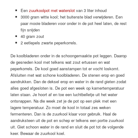
Een
zuurkoolpot met waterslot
van 3 liter inhoud
3000 gram witte kool; het buitenste blad verwijderen. Een
paar mooie bladeren voor onder in de pot heel laten, de rest
fijn snijden
40 gram zout
2 eetlepels zwarte peperkorrels.
De koolbladeren onder in de schoongemaakte pot leggen. Daarop
de gesneden kool met telkens wat zout ertussen en wat
peperkorrels. De kool goed aanstampen tot er vocht loskomt.
Afsluiten met wat schone koolbladeren. De stenen erop en goed
aandrukken. Dan de deksel erop en water in de rand gieten zodat
alles goed afgesloten is. De pot een week op kamertemperatuur
laten staan. Je hoort af en toe een luchtbelletje uit het water
ontsnappen. Na die week zet je de pot op een plek met een
lagere temperatuur. Zo moet de kool in totaal zes weken
fermenteren. Dan is de zuurkool klaar voor gebruik. Haal de
aandruksteen uit de pot en schep er telkens een portie zuurkool
uit. Giet schoon water in de rand en sluit de pot tot de volgende
keer. Bewaar de zuurkool koel.