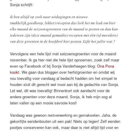
Sonja schrijft:
ik ben altijd op zoek naar uitdagingen en nieuwe
(makkelijk,goedkoop, lekker) recepten dus leek het me leuk om hier
elke maand de seizoensgroenten van de maand te posten en dan kan
iedereen zijn (deze maand gemaakte) recepten met één (of meerdere)
van deze groenten in de hoofdrol hier posten. Lijkt het jullie wat ?
Vervolgens een hele lijst met seizoensgroenten voor de maand
november. Ik ga hier niet die hele lijst opnoemen, zoek zelf maar
even op Facebook of bij Sonja Vanderhaegen blog:
Ona Pona
kookt
. We gaan dus bloggen over herfstgroenten en omdat wij
nou toevallig voor vandaag al bedacht hadden om het simpel te
houden sluit dit gerecht wel mooi aan bij de gedachte van Sonja.
Let wel, dit was toevallig! Binnenkort ook aandacht voor de
andere groenten voor deze maand, Sonja, ik heb mijn oog al
laten vallen op een mooie savooie kool!
Vandaag was gewoon restverwerking en gemakseten. Jaha, de
gekonfijte eendenbouten uit een pak! Niets op tegen! Zelf eenden
pootjes conserveren kan ook, maar daar is niet altijd tijd voor en