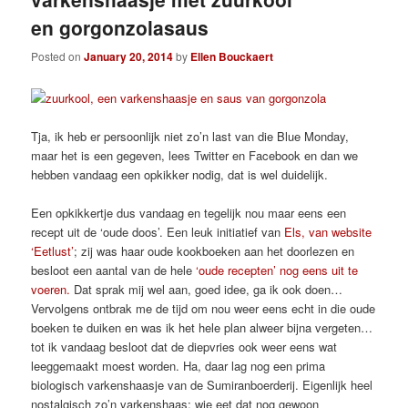
en gorgonzolasaus
Posted on
January 20, 2014
by
Ellen Bouckaert
Tja, ik heb er persoonlijk niet zo’n last van die Blue Monday,
maar het is een gegeven, lees Twitter en Facebook en dan we
hebben vandaag een opkikker nodig, dat is wel duidelijk.
Een opkikkertje dus vandaag en tegelijk nou maar eens een
recept uit de ‘oude doos’. Een leuk initiatief van
Els, van website
‘Eetlust’
; zij was haar oude kookboeken aan het doorlezen en
besloot een aantal van de hele
‘oude recepten’ nog eens uit te
voeren.
Dat sprak mij wel aan, goed idee, ga ik ook doen…
Vervolgens ontbrak me de tijd om nou weer eens echt in die oude
boeken te duiken en was ik het hele plan alweer bijna vergeten…
tot ik vandaag besloot dat de diepvries ook weer eens wat
leeggemaakt moest worden. Ha, daar lag nog een prima
biologisch varkenshaasje van de Sumiranboerderij. Eigenlijk heel
nostalgisch zo’n varkenshaas; wie eet dat nog gewoon