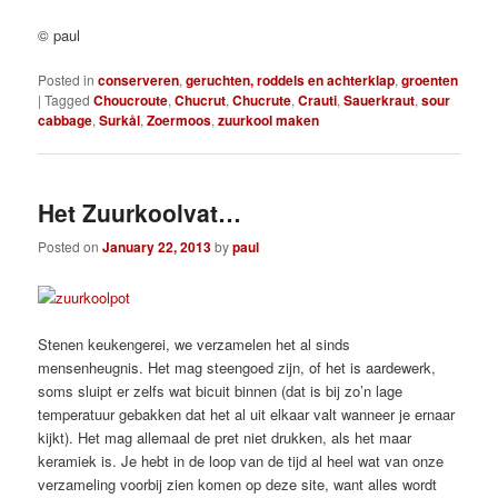
© paul
Posted in
conserveren
,
geruchten, roddels en achterklap
,
groenten
|
Tagged
Choucroute
,
Chucrut
,
Chucrute
,
Crauti
,
Sauerkraut
,
sour
cabbage
,
Surkål
,
Zoermoos
,
zuurkool maken
Het Zuurkoolvat…
Posted on
January 22, 2013
by
paul
Stenen keukengerei, we verzamelen het al sinds
mensenheugnis. Het mag steengoed zijn, of het is aardewerk,
soms sluipt er zelfs wat bicuit binnen (dat is bij zo’n lage
temperatuur gebakken dat het al uit elkaar valt wanneer je ernaar
kijkt). Het mag allemaal de pret niet drukken, als het maar
keramiek is. Je hebt in de loop van de tijd al heel wat van onze
verzameling voorbij zien komen op deze site, want alles wordt