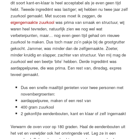
dit soort kant-en-klaar is heel acceptabel als je even geen tijd
hebt. Tweede ingrediënt was lastiger; wij hebben nu twee jaar zelf
zuurkool gemaakt. Met succes moet ik zeggen, de
eigengemaakte zuurkool
was prima van smaak en structuur, wij
waren heel tevreden, natuurlijk zien we nog wel wat
verbeterpunten, maar… nog even geen tijd gehad om nieuwe
zuurkool te maken. Dus toch maar zo’n pakje bij de grootgrutter
gekocht. Jammer, was minder dan de zelfgemaakte. Zoeter,
minder kruidig en slapper, zachter van structuur. Van mij mag de
zuurkool wel een beetje ‘bite’ hebben. Derde ingrediënt was
aardappelpuree, die was prima. Een rest van, dinsdag, expres
teveel gemaakt.
Dus een snelle maaltijd genieten voor twee personen met
novembergroenten:
aardappelpuree, maken of een rest van
400 gram zuurkool
2 gekonfijte eendenbouten, kant en klaar of zelf ingemaakt
Verwarm de oven voor op 180 graden. Haal de eendenbouten uit
het vet en verwijder ook het omringende vet. Leg ze in een