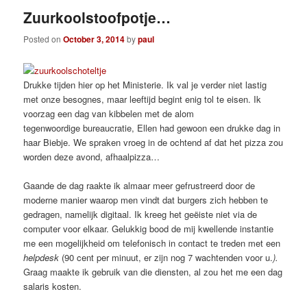
Zuurkoolstoofpotje…
Posted on
October 3, 2014
by
paul
Drukke tijden hier op het Ministerie. Ik val je verder niet lastig
met onze besognes, maar leeftijd begint enig tol te eisen. Ik
voorzag een dag van kibbelen met de alom
tegenwoordige bureaucratie, Ellen had gewoon een drukke dag in
haar Biebje. We spraken vroeg in de ochtend af dat het pizza zou
worden deze avond, afhaalpizza…
Gaande de dag raakte ik almaar meer gefrustreerd door de
moderne manier waarop men vindt dat burgers zich hebben te
gedragen, namelijk digitaal. Ik kreeg het geëiste niet via de
computer voor elkaar. Gelukkig bood de mij kwellende instantie
me een mogelijkheid om telefonisch in contact te treden met een
helpdesk
(90 cent per minuut, er zijn nog 7 wachtenden voor u.
).
Graag maakte ik gebruik van die diensten, al zou het me een dag
salaris kosten.