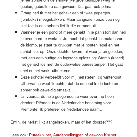
gooien, gebruik ze dan gewoon. Dat gaat ook prima.
Graag had ik met het gehakt een of twee pepertjes
(lomboks) meegebakken. Maar aangezien onze Jop nog
niet toe is aan scherp liet ik die er maar uit.
Wanneer je een pond of meer gehakt in je pan stort dan heb
je even hard te werken. Je moet dat gehakt losmaken van
de klomp, je staat te drukken met je houten lepel en het
schiet niet op. Onze dochter kwam, al weer jaren geleden,
met een eenvoudige en logische oplossing: Stamp (kneed)
het gehakt los met de ouderwetse pureestamper. Het gaat
snel en het werkt uitstekend.
Deze schotel verbeeldt voor mij herfsteten, cq winterkost.
Uit ervaring weet ik echter dat de schotel in de lente en
zomer ook geweldig smaakt…
En voordat de hele goegemeente weer over me heen
dendert: Piëmont is de Nederlandse benaming voor
Piemonte. Ik prefereer de Nederlandse naam…
Enfin, de herfst lijkt aangebroken, maar of het doorzet???
Lees ook:
Pureeknijper, Aardappelknijper, of gewoon Knijper…