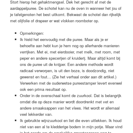
Stort hierop het gehaktmengsel. Dek het gerecht af met de
aardappelpuree. De schotel kan nu de oven in wanneer het jou of
je tafelgenoten het best uitkomt. Bekwast de schotel dan rijkelijk
met olijfolie of drapeer er wat vlokken roomboter op.
Opmerkingen:
Ik hield het eenvoudig met die puree. Maar als je er
behoefte aan hebt kun je hem nog op allerhande manieren
verrijken. Met ei, met eierdooier, met melk, met room, met
peper en andere specerijen of kruiderij. Maar altijd komt bij
ons de puree uit de knijper. Een andere methode wordt
radicaal verworpen, is uit den boze, is doodzondig, niet
gewenst en fout… (Zie het verhaal onder aan dit artikel.)
Verwerken met de ouderwetse pureestamper levert evenwel
ook een prima resultaat op.
Onder in de ovenschaal komt de zuurkool. Dat is belangrijk
omdat die op deze manier wordt doordrenkt met vet en
andere smaaksappen van het vlees. Het wordt er allemaal
veel lekkerder van.
Ik gebruikte wijnzuurkool en liet die even uitlekken. Ik houd
niet van een al te kledderige bodem in mijn potje. Maar vind
je het zonde om de smakelijke groentesappen weg te