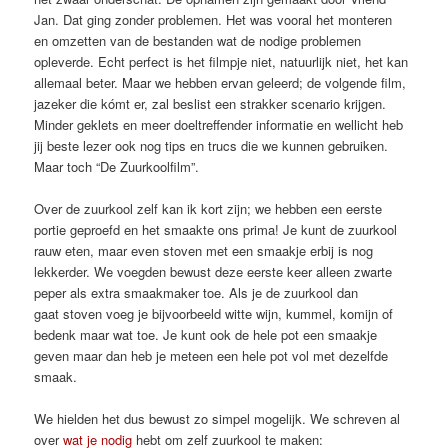
Jan. Dat ging zonder problemen. Het was vooral het monteren
en omzetten van de bestanden wat de nodige problemen
opleverde. Echt perfect is het filmpje niet, natuurlijk niet, het kan
allemaal beter. Maar we hebben ervan geleerd; de volgende film,
jazeker die kómt er, zal beslist een strakker scenario krijgen.
Minder geklets en meer doeltreffender informatie en wellicht heb
jij beste lezer ook nog tips en trucs die we kunnen gebruiken.
Maar toch “De Zuurkoolfilm”.
Over de zuurkool zelf kan ik kort zijn; we hebben een eerste
portie geproefd en het smaakte ons prima! Je kunt de zuurkool
rauw eten, maar even stoven met een smaakje erbij is nog
lekkerder. We voegden bewust deze eerste keer alleen zwarte
peper als extra smaakmaker toe. Als je de zuurkool dan
gaat stoven voeg je bijvoorbeeld witte wijn, kummel, komijn of
bedenk maar wat toe. Je kunt ook de hele pot een smaakje
geven maar dan heb je meteen een hele pot vol met dezelfde
smaak.
We hielden het dus bewust zo simpel mogelijk. We schreven al
over
wat je nodig
hebt om zelf zuurkool te maken: