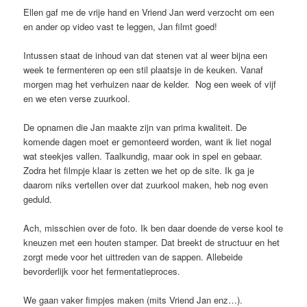
Ellen gaf me de vrije hand en Vriend Jan werd verzocht om een
en ander op video vast te leggen, Jan filmt goed!
Intussen staat de inhoud van dat stenen vat al weer bijna een
week te fermenteren op een stil plaatsje in de keuken. Vanaf
morgen mag het verhuizen naar de kelder. Nog een week of vijf
en we eten verse zuurkool.
De opnamen die Jan maakte zijn van prima kwaliteit. De
komende dagen moet er gemonteerd worden, want ik liet nogal
wat steekjes vallen. Taalkundig, maar ook in spel en gebaar.
Zodra het filmpje klaar is zetten we het op de site. Ik ga je
daarom niks vertellen over dat zuurkool maken, heb nog even
geduld.
Ach, misschien over de foto. Ik ben daar doende de verse kool te
kneuzen met een houten stamper. Dat breekt de structuur en het
zorgt mede voor het uittreden van de sappen. Allebeide
bevorderlijk voor het fermentatieproces.
We gaan vaker fimpjes maken (mits Vriend Jan enz…).