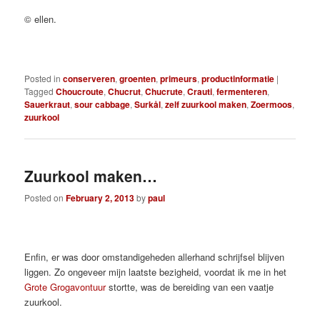
© ellen.
Posted in
conserveren
,
groenten
,
primeurs
,
productinformatie
|
Tagged
Choucroute
,
Chucrut
,
Chucrute
,
Crauti
,
fermenteren
,
Sauerkraut
,
sour cabbage
,
Surkål
,
zelf zuurkool maken
,
Zoermoos
,
zuurkool
Zuurkool maken…
Posted on
February 2, 2013
by
paul
Enfin, er was door omstandigeheden allerhand schrijfsel blijven
liggen. Zo ongeveer mijn laatste bezigheid, voordat ik me in het
Grote Grogavontuur
stortte, was de bereiding van een vaatje
zuurkool.