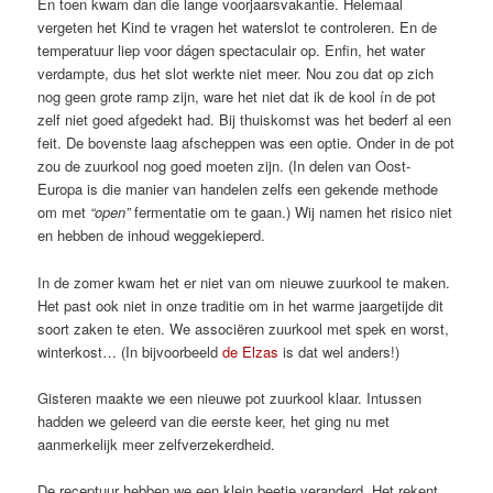
En toen kwam dan die lange voorjaarsvakantie. Helemaal
vergeten het Kind te vragen het waterslot te controleren. En de
temperatuur liep voor dágen spectaculair op. Enfin, het water
verdampte, dus het slot werkte niet meer. Nou zou dat op zich
nog geen grote ramp zijn, ware het niet dat ik de kool ín de pot
zelf niet goed afgedekt had. Bij thuiskomst was het bederf al een
feit. De bovenste laag afscheppen was een optie. Onder in de pot
zou de zuurkool nog goed moeten zijn. (In delen van Oost-
Europa is die manier van handelen zelfs een gekende methode
om met
“open”
fermentatie om te gaan.) Wij namen het risico niet
en hebben de inhoud weggekieperd.
In de zomer kwam het er niet van om nieuwe zuurkool te maken.
Het past ook niet in onze traditie om in het warme jaargetijde dit
soort zaken te eten. We associëren zuurkool met spek en worst,
winterkost… (In bijvoorbeeld
de Elzas
is dat wel anders!)
Gisteren maakte we een nieuwe pot zuurkool klaar. Intussen
hadden we geleerd van die eerste keer, het ging nu met
aanmerkelijk meer zelfverzekerdheid.
De receptuur hebben we een klein beetje veranderd. Het rekent