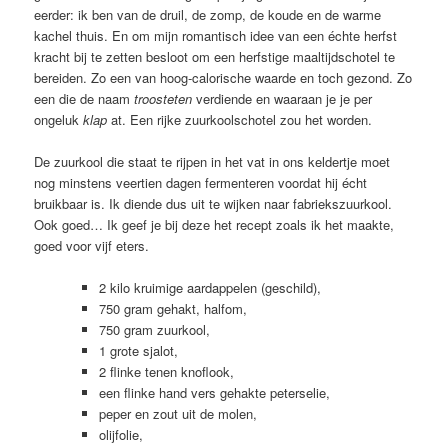
eerder: ik ben van de druil, de zomp, de koude en de warme
kachel thuis. En om mijn romantisch idee van een échte herfst
kracht bij te zetten besloot om een herfstige maaltijdschotel te
bereiden. Zo een van hoog-calorische waarde en toch gezond. Zo
een die de naam
troosteten
verdiende en waaraan je je per
ongeluk
klap
at. Een rijke zuurkoolschotel zou het worden.
De zuurkool die staat te rijpen in het vat in ons keldertje moet
nog minstens veertien dagen fermenteren voordat hij écht
bruikbaar is. Ik diende dus uit te wijken naar fabriekszuurkool.
Ook goed… Ik geef je bij deze het recept zoals ik het maakte,
goed voor vijf eters.
2 kilo kruimige aardappelen (geschild),
750 gram gehakt, halfom,
750 gram zuurkool,
1 grote sjalot,
2 flinke tenen knoflook,
een flinke hand vers gehakte peterselie,
peper en zout uit de molen,
olijfolie,