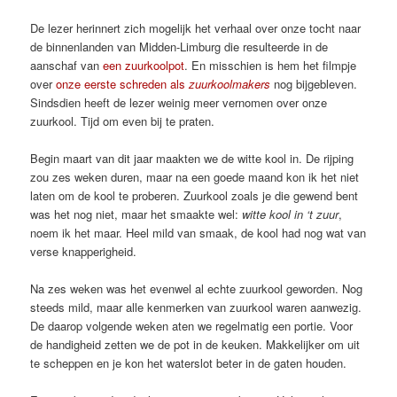
De lezer herinnert zich mogelijk het verhaal over onze tocht naar
de binnenlanden van Midden-Limburg die resulteerde in de
aanschaf van
een zuurkoolpot
. En misschien is hem het filmpje
over
onze eerste schreden als
zuurkoolmakers
nog bijgebleven.
Sindsdien heeft de lezer weinig meer vernomen over onze
zuurkool. Tijd om even bij te praten.
Begin maart van dit jaar maakten we de witte kool in. De rijping
zou zes weken duren, maar na een goede maand kon ik het niet
laten om de kool te proberen. Zuurkool zoals je die gewend bent
was het nog niet, maar het smaakte wel:
witte kool in ‘t zuur
,
noem ik het maar. Heel mild van smaak, de kool had nog wat van
verse knapperigheid.
Na zes weken was het evenwel al echte zuurkool geworden. Nog
steeds mild, maar alle kenmerken van zuurkool waren aanwezig.
De daarop volgende weken aten we regelmatig een portie. Voor
de handigheid zetten we de pot in de keuken. Makkelijker om uit
te scheppen en je kon het waterslot beter in de gaten houden.