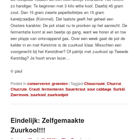
zo handiger. Te beginnen met 3 kilo witte kool. Daarbij 45 gram
zout. Dan 15 gram zwarte peperbolletjes en 15 gram
karwijzaadjes (Kümmel). Dat laatste geeft het geheel een
Oosters karakter. De pot staat nu te pronken op het aanrecht. De
fermentatie komt al een beetje op gang, want we horen af en toe
een plopje van ontsnappend gas. Over een week gaat de pot de
kelder in en met Kerstmis is de zuurkool klaar. Misschien een
voorgerecht bij het Kerstdiner? Of patrijs met zuurkool op Tweede
Kerstdag? Je hoort ervan lezer…
© paul
Posted in
conserveren
,
groenten
|
Tagged
Choucroute
,
Chucrut
,
Chucrute
,
Crauti
,
fermenteren
,
Sauerkraut
,
sour cabbage
,
Surkål
,
Zoermoos
,
zuurkool
,
zuurkoolpot
Eindelijk: Zelfgemaakte
Zuurkool!!!