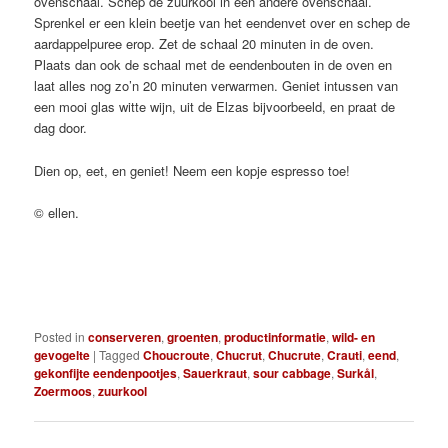
ovenschaal. Schep de zuurkool in een andere ovenschaal.
Sprenkel er een klein beetje van het eendenvet over en schep de
aardappelpuree erop. Zet de schaal 20 minuten in de oven.
Plaats dan ook de schaal met de eendenbouten in de oven en
laat alles nog zo’n 20 minuten verwarmen. Geniet intussen van
een mooi glas witte wijn, uit de Elzas bijvoorbeeld, en praat de
dag door.
Dien op, eet, en geniet! Neem een kopje espresso toe!
© ellen.
Posted in
conserveren
,
groenten
,
productinformatie
,
wild- en
gevogelte
|
Tagged
Choucroute
,
Chucrut
,
Chucrute
,
Crauti
,
eend
,
gekonfijte eendenpootjes
,
Sauerkraut
,
sour cabbage
,
Surkål
,
Zoermoos
,
zuurkool