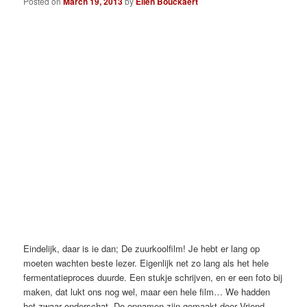
Posted on
March 19, 2013
by
Ellen Bouckaert
Eindelijk, daar is ie dan; De zuurkoolfilm! Je hebt er lang op
moeten wachten beste lezer. Eigenlijk net zo lang als het hele
fermentatieproces duurde. Een stukje schrijven, en er een foto bij
maken, dat lukt ons nog wel, maar een hele film… We hadden
het zwaar onderschat. De opnamen zijn gemaakt door Vriend