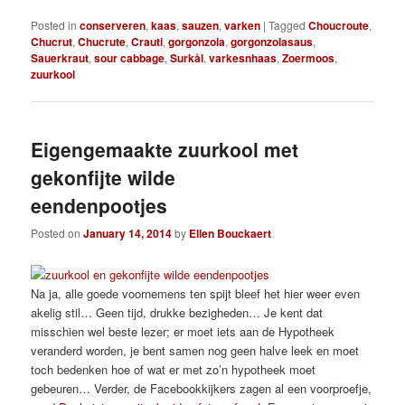
Posted in
conserveren
,
kaas
,
sauzen
,
varken
|
Tagged
Choucroute
,
Chucrut
,
Chucrute
,
Crauti
,
gorgonzola
,
gorgonzolasaus
,
Sauerkraut
,
sour cabbage
,
Surkål
,
varkesnhaas
,
Zoermoos
,
zuurkool
Eigengemaakte zuurkool met
gekonfijte wilde
eendenpootjes
Posted on
January 14, 2014
by
Ellen Bouckaert
Na ja, alle goede voornemens ten spijt bleef het hier weer even
akelig stil… Geen tijd, drukke bezigheden… Je kent dat
misschien wel beste lezer; er moet iets aan de Hypotheek
veranderd worden, je bent samen nog geen halve leek en moet
toch bedenken hoe of wat er met zo’n hypotheek moet
gebeuren… Verder, de Facebookkijkers zagen al een voorproefje,