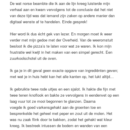
De wat norse beambte die ik aan de lijn kreeg luisterde mijn
verhaal aan en kwam vervolgens tot de conclusie dat het niet
van deze tijd was dat iemand zijn zaken op andere manier dan
digitaal wenste af te handelen. Einde gesprek!
Hier word ik dus écht gek van lezer. En morgen moet ik weer
verder met mijn gedoe met der Overheid. Van de weeromstuit
besloot ik die pizza’s te laten voor wat ze waren. Ik kon mijn
frustratie wel kwijt in het maken van een simpel gerecht. Een
zuurkoolschotel uit de oven.
Ik ga je in dit geval geen exacte opgave van ingrediënten geven;
met wat je in huis hebt kan het alle kanten op, het lukt altijd…
Ik gebruikte twee rode uitjes en een sjalot. Ik hakte die fijn met
twee tenen knoflook en bakte ze vervolgens in eendenvet op een
laag vuur tot ze mooi begonnen te glanzen. Daarna
voegde ik goed varkensgehakt aan de groenten toe en
besprenkelde het geheel met peper en zout uit de molen. Het
was nu zaak flink door te bakken, zodat het gehakt wat kleur
kreeg. Ik bestreek intussen de bodem en wanden van een