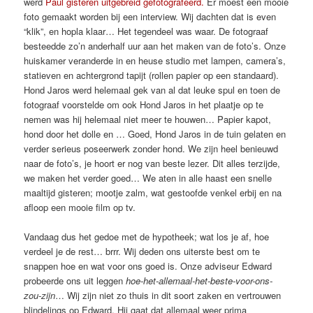
werd
Paul gisteren uitgebreid gefotografeerd.
Er moest een mooie
foto gemaakt worden bij een interview. Wij dachten dat is even
“klik”, en hopla klaar… Het tegendeel was waar. De fotograaf
besteedde zo’n anderhalf uur aan het maken van de foto’s. Onze
huiskamer veranderde in en heuse studio met lampen, camera’s,
statieven en achtergrond tapijt (rollen papier op een standaard).
Hond Jaros werd helemaal gek van al dat leuke spul en toen de
fotograaf voorstelde om ook Hond Jaros in het plaatje op te
nemen was hij helemaal niet meer te houwen… Papier kapot,
hond door het dolle en … Goed, Hond Jaros in de tuin gelaten en
verder serieus poseerwerk zonder hond. We zijn heel benieuwd
naar de foto’s, je hoort er nog van beste lezer. Dit alles terzijde,
we maken het verder goed… We aten in alle haast een snelle
maaltijd gisteren; mootje zalm, wat gestoofde venkel erbij en na
afloop een mooie film op tv.
Vandaag dus het gedoe met de hypotheek; wat los je af, hoe
verdeel je de rest… brrr. Wij deden ons uiterste best om te
snappen hoe en wat voor ons goed is. Onze adviseur Edward
probeerde ons uit leggen
hoe-het-allemaal-het-beste-voor-ons-
zou-zijn
… Wij zijn niet zo thuis in dit soort zaken en vertrouwen
blindelings op Edward. Hij gaat dat allemaal weer prima