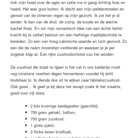
trok mijn hoed over de ogen en zette me in gang richting huis en
haard. Het was guur buiten. Ik dacht aan mijn paddenstoelen en
genoot van de striemen regen op mijn gezicht. Ik zei het je al
eerder: ik ben van de druil, de zomp, de koude en de warme
kachel thuis. En om mijn romantisch idee van een échte herfst
kracht bij te zetten besloot om een herfstige maaltijdschotel te
bereiden. Zo een van hoog-calorische waarde en toch gezond. Zo
een die de naam
troosteten
verdiende en waaraan je je per
ongeluk
klap
at. Een rijke zuurkoolschotel zou het worden.
De zuurkool die staat te rijpen in het vat in ons keldertje moet
nog minstens veertien dagen fermenteren voordat hij écht
bruikbaar is. Ik diende dus uit te wijken naar fabriekszuurkool.
Ook goed… Ik geef je bij deze het recept zoals ik het maakte,
goed voor vijf eters.
2 kilo kruimige aardappelen (geschild),
750 gram gehakt, halfom,
750 gram zuurkool,
1 grote sjalot,
2 flinke tenen knoflook,