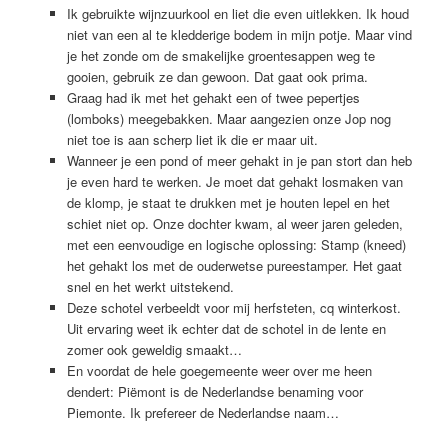
Ik gebruikte wijnzuurkool en liet die even uitlekken. Ik houd
niet van een al te kledderige bodem in mijn potje. Maar vind
je het zonde om de smakelijke groentesappen weg te
gooien, gebruik ze dan gewoon. Dat gaat ook prima.
Graag had ik met het gehakt een of twee pepertjes
(lomboks) meegebakken. Maar aangezien onze Jop nog
niet toe is aan scherp liet ik die er maar uit.
Wanneer je een pond of meer gehakt in je pan stort dan heb
je even hard te werken. Je moet dat gehakt losmaken van
de klomp, je staat te drukken met je houten lepel en het
schiet niet op. Onze dochter kwam, al weer jaren geleden,
met een eenvoudige en logische oplossing: Stamp (kneed)
het gehakt los met de ouderwetse pureestamper. Het gaat
snel en het werkt uitstekend.
Deze schotel verbeeldt voor mij herfsteten, cq winterkost.
Uit ervaring weet ik echter dat de schotel in de lente en
zomer ook geweldig smaakt…
En voordat de hele goegemeente weer over me heen
dendert: Piëmont is de Nederlandse benaming voor
Piemonte. Ik prefereer de Nederlandse naam…