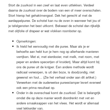
Stort de zuurkool in een zeef en laat even uitlekken. Verdeel
daarna de zuurkool over de bodem van een of meer ovenschalen.
Stort hierop het gehaktmengsel. Dek het gerecht af met de
aardappelpuree. De schotel kan nu de oven in wanneer het jou of
je tafelgenoten het best uitkomt. Bekwast de schotel dan rijkelijk
met olijfolie of drapeer er wat vlokken roomboter op.
Opmerkingen:
Ik hield het eenvoudig met die puree. Maar als je er
behoefte aan hebt kun je hem nog op allerhande manieren
verrijken. Met ei, met eierdooier, met melk, met room, met
peper en andere specerijen of kruiderij. Maar altijd komt bij
ons de puree uit de knijper. Een andere methode wordt
radicaal verworpen, is uit den boze, is doodzondig, niet
gewenst en fout… (Zie het verhaal onder aan dit artikel.)
Verwerken met de ouderwetse pureestamper levert evenwel
ook een prima resultaat op.
Onder in de ovenschaal komt de zuurkool. Dat is belangrijk
omdat die op deze manier wordt doordrenkt met vet en
andere smaaksappen van het vlees. Het wordt er allemaal
veel lekkerder van.