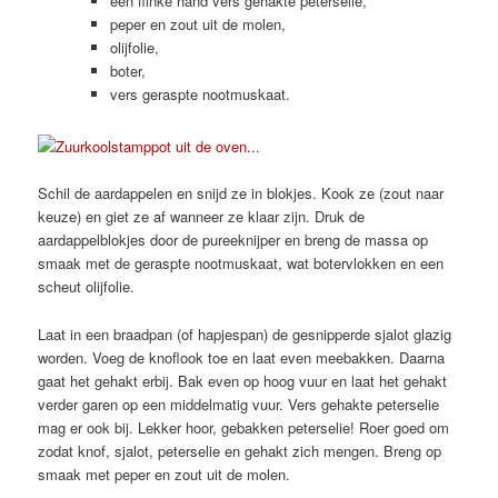
een flinke hand vers gehakte peterselie,
peper en zout uit de molen,
olijfolie,
boter,
vers geraspte nootmuskaat.
Schil de aardappelen en snijd ze in blokjes. Kook ze (zout naar
keuze) en giet ze af wanneer ze klaar zijn. Druk de
aardappelblokjes door de pureeknijper en breng de massa op
smaak met de geraspte nootmuskaat, wat botervlokken en een
scheut olijfolie.
Laat in een braadpan (of hapjespan) de gesnipperde sjalot glazig
worden. Voeg de knoflook toe en laat even meebakken. Daarna
gaat het gehakt erbij. Bak even op hoog vuur en laat het gehakt
verder garen op een middelmatig vuur. Vers gehakte peterselie
mag er ook bij. Lekker hoor, gebakken peterselie! Roer goed om
zodat knof, sjalot, peterselie en gehakt zich mengen. Breng op
smaak met peper en zout uit de molen.