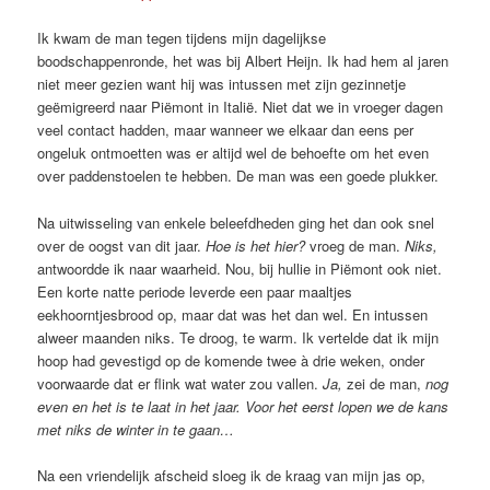
Ik kwam de man tegen tijdens mijn dagelijkse
boodschappenronde, het was bij Albert Heijn. Ik had hem al jaren
niet meer gezien want hij was intussen met zijn gezinnetje
geëmigreerd naar Piëmont in Italië. Niet dat we in vroeger dagen
veel contact hadden, maar wanneer we elkaar dan eens per
ongeluk ontmoetten was er altijd wel de behoefte om het even
over paddenstoelen te hebben. De man was een goede plukker.
Na uitwisseling van enkele beleefdheden ging het dan ook snel
over de oogst van dit jaar.
Hoe is het hier?
vroeg de man.
Niks,
antwoordde ik naar waarheid. Nou, bij hullie in Piëmont ook niet.
Een korte natte periode leverde een paar maaltjes
eekhoorntjesbrood op, maar dat was het dan wel. En intussen
alweer maanden niks. Te droog, te warm. Ik vertelde dat ik mijn
hoop had gevestigd op de komende twee à drie weken, onder
voorwaarde dat er flink wat water zou vallen.
Ja,
zei de man,
nog
even en het is te laat in het jaar. Voor het eerst lopen we de kans
met niks de winter in te gaan…
Na een vriendelijk afscheid sloeg ik de kraag van mijn jas op,