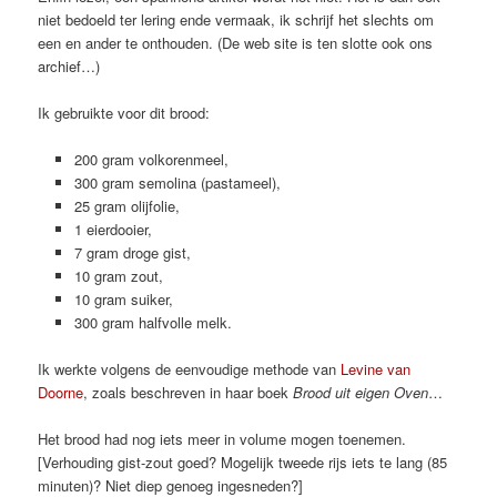
niet bedoeld ter lering ende vermaak, ik schrijf het slechts om
een en ander te onthouden. (De web site is ten slotte ook ons
archief…)
Ik gebruikte voor dit brood:
200 gram volkorenmeel,
300 gram semolina (pastameel),
25 gram olijfolie,
1 eierdooier,
7 gram droge gist,
10 gram zout,
10 gram suiker,
300 gram halfvolle melk.
Ik werkte volgens de eenvoudige methode van
Levine van
Doorne
, zoals beschreven in haar boek
Brood uit eigen Oven
…
Het brood had nog iets meer in volume mogen toenemen.
[Verhouding gist-zout goed? Mogelijk tweede rijs iets te lang (85
minuten)? Niet diep genoeg ingesneden?]