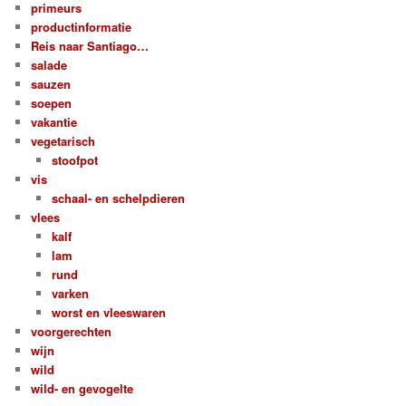
primeurs
productinformatie
Reis naar Santiago…
salade
sauzen
soepen
vakantie
vegetarisch
stoofpot
vis
schaal- en schelpdieren
vlees
kalf
lam
rund
varken
worst en vleeswaren
voorgerechten
wijn
wild
wild- en gevogelte