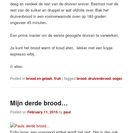
deeg en verdeel de rest van de druiven erover. Bestrooi met de
rest van de suiker en druppel er wat olijfolie over. Bak het
druivenbrood in een voorverwarmde oven op 180 graden
ongeveer 45 minuten.
Een prima manier om de eerste geoogste druiven te verwerken.
Je kunt het brood warm of koud eten, lekker met een kopje
espresso erbij.
© ellen.
Posted in
brood en gebak
,
fruit
|
Tagged
brood
,
druivenbrood
,
oogst
Mijn derde brood…
Posted on
February 11, 2015
by
paul
Enfin lezer, een spannend artikel wordt het niet. Het is dan ook