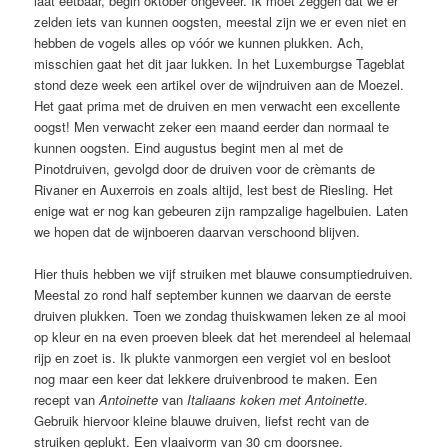
laat eetbaar, begin oktober ongeveer. Ik moet zeggen dat we er
zelden iets van kunnen oogsten, meestal zijn we er even niet en
hebben de vogels alles op vóór we kunnen plukken. Ach,
misschien gaat het dit jaar lukken. In het Luxemburgse Tageblat
stond deze week een artikel over de wijndruiven aan de Moezel.
Het gaat prima met de druiven en men verwacht een excellente
oogst! Men verwacht zeker een maand eerder dan normaal te
kunnen oogsten. Eind augustus begint men al met de
Pinotdruiven, gevolgd door de druiven voor de crèmants de
Rivaner en Auxerrois en zoals altijd, lest best de Riesling. Het
enige wat er nog kan gebeuren zijn rampzalige hagelbuien. Laten
we hopen dat de wijnboeren daarvan verschoond blijven.
Hier thuis hebben we vijf struiken met blauwe consumptiedruiven.
Meestal zo rond half september kunnen we daarvan de eerste
druiven plukken. Toen we zondag thuiskwamen leken ze al mooi
op kleur en na even proeven bleek dat het merendeel al helemaal
rijp en zoet is. Ik plukte vanmorgen een vergiet vol en besloot
nog maar een keer dat lekkere druivenbrood te maken. Een
recept van
Antoinette
van
Italiaans koken met Antoinette
.
Gebruik hiervoor kleine blauwe druiven, liefst recht van de
struiken geplukt. Een vlaaivorm van 30 cm doorsnee.