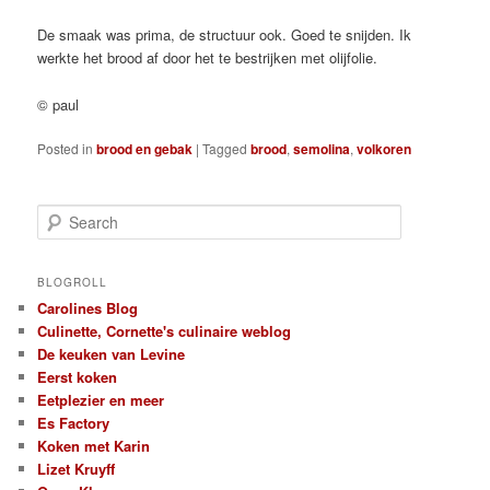
De smaak was prima, de structuur ook. Goed te snijden. Ik
werkte het brood af door het te bestrijken met olijfolie.
© paul
Posted in
brood en gebak
|
Tagged
brood
,
semolina
,
volkoren
S
e
a
r
BLOGROLL
c
Carolines Blog
h
Culinette, Cornette's culinaire weblog
De keuken van Levine
Eerst koken
Eetplezier en meer
Es Factory
Koken met Karin
Lizet Kruyff