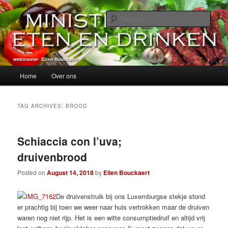
Skip
Skip
alles over eten, drinken en andere genoegens…
to
to
Sear
primary
secondary
content
content
Ministerie van Eten en Drinken
Main
Home
Over ons
menu
TAG ARCHIVES:
BROOD
Schiaccia con l’uva;
druivenbrood
Posted on
August 14, 2018
by
Ellen Bouckaert
De druivenstruik bij ons Luxemburgse stekje stond
er prachtig bij toen we weer naar huis vertrokken maar de druiven
waren nog niet rijp. Het is een witte consumptiedruif en altijd vrij