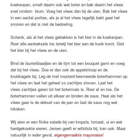
koekenpan, smelt daarin ook wat boter en bak daarin het vlees
snel rondom bruin. Voeg het vlees dan bij de uien. Bak het vlees
in een aantal porties, als je al het vlees tegelijk bakt gaat het
smoren en dat is niet de bedoeling.
Schenk, als al het vlees gebakken is het bier in de koekenpan.
Roer alle aanbaksels los terwijl het bier aan de kook komt. Giet
het bier bij het vlees en de uien.
Bind de laurierblaadjes en de tijm tot een bouquet garni en voeg
dat bij het vlees. Doe er dan ook de appelstroop en de
kruidnagels bij. Leg de met mosterd besmeerde boterhammen op
het vlees en laat het geheel zo zachtjes stoven. Laat het
vlees zachtjes garen tot het botermals is. Roer af en toe. De
boterhammen vallen uit elkaar en binden de saus. Haal als het
vlees gaar is de deksel van de pan en laat de saus nog wat
inkoken.
Wij aten er een flinke salade bij van kropsla, tomaat, ui en wat
hardgekookte eieren. Jeroen geeft er witlofsla bij, kan ook. Maar
natuurlijk in ieder geval,
eigengemaakte mayonaise!