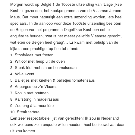
Morgen wordt op België 1 de 1000ste uitzending van ‘Dagelijkse
Kost’ uitgezonden, het kookprogramma van de Vlaamse Jeroen
Meus. Dat moet natuurlijk een extra uitzending worden, iets heel
speciaals. In de aanloop voor deze 1000ste uitzending besloten
de Belgen van het programma Dagelijkse Kost een echte
enquête te houden; “wat is het meest geliefde Vlaamse gerecht,
wat eten de Belgen heel graag”… Er kwam met behulp van de
kijkers een prachtige top tien tot stand:
1. Stoofvlees met frieten
2. Witloof met hesp uit de oven
3. Steak-friet met sla en bearnaisesaus
4. Vol-au-vent
5. Balletjes met krieken & balletjes tomatensaus
6. Asperges op z’n Vlaams
7. Konijn met pruimen
8. Kalfstong in madeirasaus
9. Zeetong á la meunière
10. Steak tartare
Een zeer respectabele lijst van gerechten! Ik zou in Nederland
ook wel eens zo’n enquete willen houden, heel benieuwd wat daar
uit zou komen…