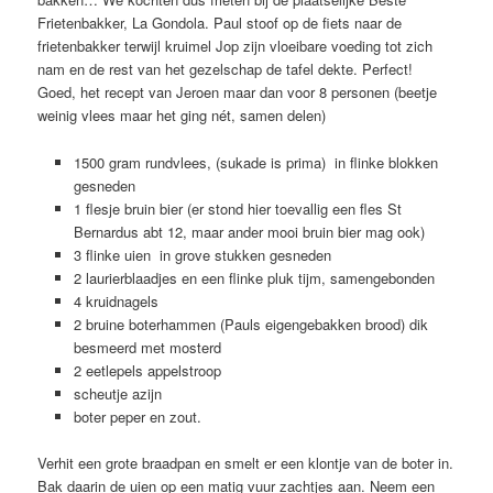
Frietenbakker, La Gondola. Paul stoof op de fiets naar de
frietenbakker terwijl kruimel Jop zijn vloeibare voeding tot zich
nam en de rest van het gezelschap de tafel dekte. Perfect!
Goed, het recept van Jeroen maar dan voor 8 personen (beetje
weinig vlees maar het ging nét, samen delen)
1500 gram rundvlees, (sukade is prima) in flinke blokken
gesneden
1 flesje bruin bier (er stond hier toevallig een fles St
Bernardus abt 12, maar ander mooi bruin bier mag ook)
3 flinke uien in grove stukken gesneden
2 laurierblaadjes en een flinke pluk tijm, samengebonden
4 kruidnagels
2 bruine boterhammen (Pauls eigengebakken brood) dik
besmeerd met mosterd
2 eetlepels appelstroop
scheutje azijn
boter peper en zout.
Verhit een grote braadpan en smelt er een klontje van de boter in.
Bak daarin de uien op een matig vuur zachtjes aan. Neem een