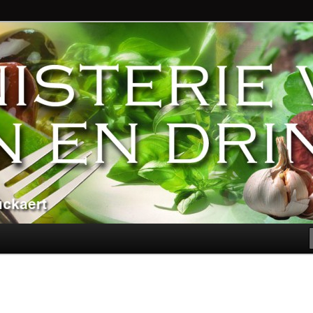
ndere genoegens…
n Eten en Drinken