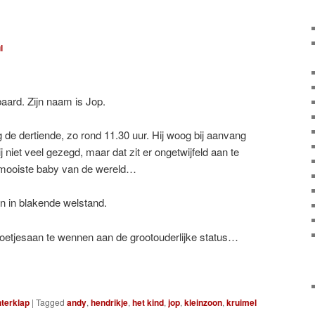
l
aard. Zijn naam is Jop.
 de dertiende, zo rond 11.30 uur. Hij woog bij aanvang
j niet veel gezegd, maar dat zit er ongetwijfeld aan te
e mooiste baby van de wereld…
n in blakende welstand.
zoetjesaan te wennen aan de grootouderlijke status…
hterklap
|
Tagged
andy
,
hendrikje
,
het kind
,
jop
,
kleinzoon
,
kruimel