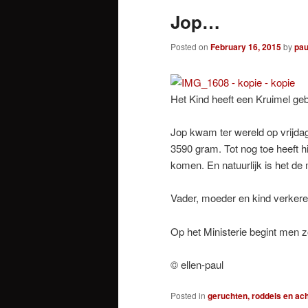
Jop…
Posted on
February 16, 2015
by
pau
Het Kind heeft een Kruimel geb
Jop kwam ter wereld op vrijdag
3590 gram. Tot nog toe heeft hi
komen. En natuurlijk is het d
Vader, moeder en kind verkere
Op het Ministerie begint men 
© ellen-paul
Posted in
geruchten, roddels en ac