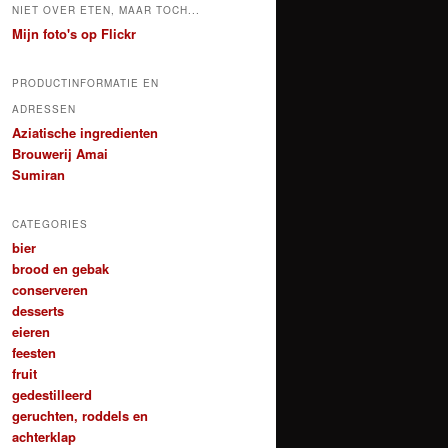
NIET OVER ETEN, MAAR TOCH...
Mijn foto's op Flickr
PRODUCTINFORMATIE EN
ADRESSEN
Aziatische ingredienten
Brouwerij Amai
Sumiran
CATEGORIES
bier
brood en gebak
conserveren
desserts
eieren
feesten
fruit
gedestilleerd
geruchten, roddels en
achterklap