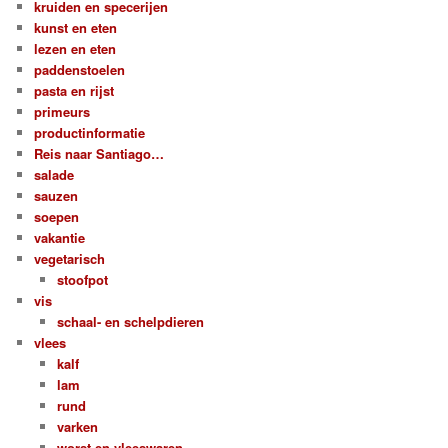
kruiden en specerijen
kunst en eten
lezen en eten
paddenstoelen
pasta en rijst
primeurs
productinformatie
Reis naar Santiago…
salade
sauzen
soepen
vakantie
vegetarisch
stoofpot
vis
schaal- en schelpdieren
vlees
kalf
lam
rund
varken
worst en vleeswaren