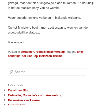
gezegd, maar dat zit er ongetwijfeld aan te komen. En natuurlijk
is het de mooiste baby van de wereld…
Vader, moeder en kind verkeren in blakende welstand.
Op het Ministerie begint men zoetjesaan te wennen aan de
grootouderlijke status…
© ellen-paul
Posted in
geruchten, roddels en achterklap
|
Tagged
andy
,
hendrikje
,
het kind
,
jop
,
kleinzoon
,
kruimel
S
e
a
r
BLOGROLL
c
Carolines Blog
h
Culinette, Cornette's culinaire weblog
De keuken van Levine
Eerst koken