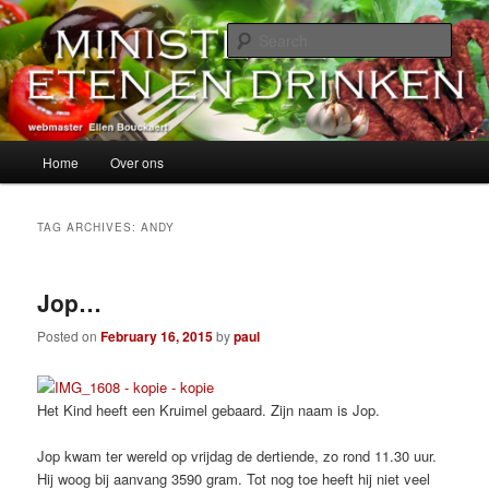
Skip
Skip
alles over eten, drinken en andere genoegens…
to
to
Sear
primary
secondary
content
content
Ministerie van Eten en Drinken
Main
Home
Over ons
menu
TAG ARCHIVES:
ANDY
Jop…
Posted on
February 16, 2015
by
paul
Het Kind heeft een Kruimel gebaard. Zijn naam is Jop.
Jop kwam ter wereld op vrijdag de dertiende, zo rond 11.30 uur.
Hij woog bij aanvang 3590 gram. Tot nog toe heeft hij niet veel