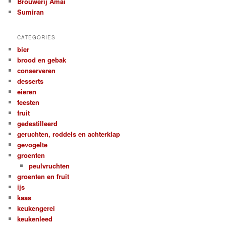
Brouwerij Amai
Sumiran
CATEGORIES
bier
brood en gebak
conserveren
desserts
eieren
feesten
fruit
gedestilleerd
geruchten, roddels en achterklap
gevogelte
groenten
peulvruchten
groenten en fruit
ijs
kaas
keukengerei
keukenleed