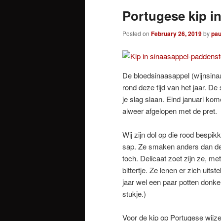
Portugese kip 
Posted on
February 26, 2019
by
pau
De bloedsinaasappel (wijnsina
rond deze tijd van het jaar. D
je slag slaan. Eind januari ko
alweer afgelopen met de pret.
Wij zijn dol op die rood bespi
sap. Ze smaken anders dan de
toch. Delicaat zoet zijn ze, me
bittertje. Ze lenen er zich uit
jaar wel een paar potten donker
stukje.)
Voor de kip op Portugese wijze 