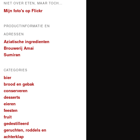
NIET OVER ETEN, MAAR TOCH...
Mijn foto's op Flickr
PRODUCTINFORMATIE EN
ADRESSEN
Aziatische ingredienten
Brouwerij Amai
Sumiran
CATEGORIES
bier
brood en gebak
conserveren
desserts
eieren
feesten
fruit
gedestilleerd
geruchten, roddels en
achterklap