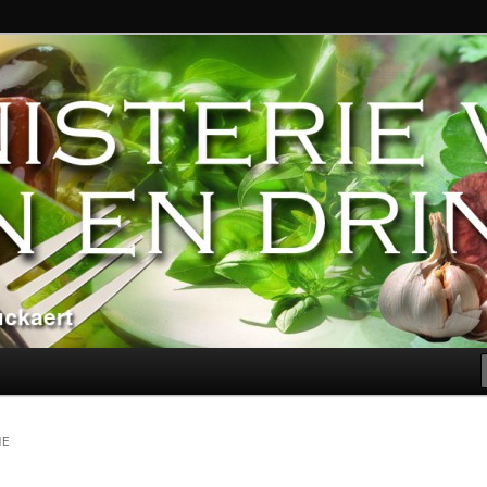
ndere genoegens…
n Eten en Drinken
NE