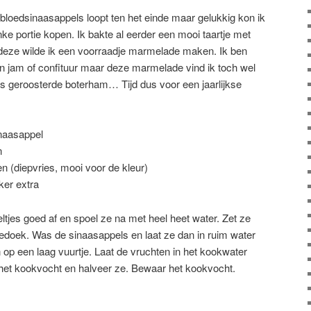
bloedsinaasappels loopt ten het einde maar gelukkig kon ik
ke portie kopen. Ik bakte al eerder een mooi taartje met
deze wilde ik een voorraadje marmelade maken. Ik ben
 van jam of confituur maar deze marmelade vind ik toch wel
ers geroosterde boterham… Tijd dus voor een jaarlijkse
naasappel
n
 (diepvries, mooi voor de kleur)
ker extra
tjes goed af en spoel ze na met heel heet water. Zet ze
doek. Was de sinaasappels en laat ze dan in ruim water
op een laag vuurtje. Laat de vruchten in het kookwater
 het kookvocht en halveer ze. Bewaar het kookvocht.