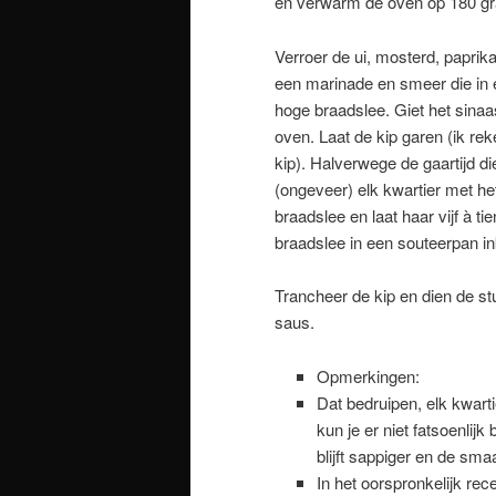
en verwarm de oven op 180 gr
Verroer de ui, mosterd, paprika
een marinade en smeer die in e
hoge braadslee. Giet het sinaas
oven. Laat de kip garen (ik re
kip). Halverwege de gaartijd d
(ongeveer) elk kwartier met het
braadslee en laat haar vijf à t
braadslee in een souteerpan in
Trancheer de kip en dien de s
saus.
Opmerkingen:
Dat bedruipen, elk kwart
kun je er niet fatsoenlijk 
blijft sappiger en de sma
In het oorspronkelijk rec