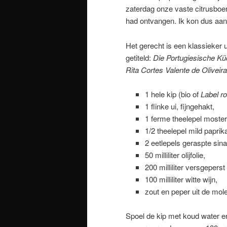
zaterdag onze vaste citrusboer
had ontvangen. Ik kon dus aan
Het gerecht is een klassieker 
getiteld:
Die Portugiesische K
Rita Cortes Valente de Oliveira
1 hele kip (bio of
Label r
1 flinke ui, fijngehakt,
1 ferme theelepel moster
1/2 theelepel mild paprik
2 eetlepels geraspte sina
50 milliliter olijfolie,
200 milliliter versgepers
100 milliliter witte wijn,
zout en peper uit de mol
Spoel de kip met koud water en