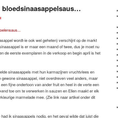
in bloedsinaasappelsaus…
l
asappel wordt-ie ook wel geheten) verschijnt op de markt
e sinaasappel is er maar een maand of twee, dus je moet nu
men de eerste exemplaren in de verkoop en begin april is het
kkelde sinaasappels met hun karmazijnen vruchtvlees en
 gewone sinaasappel, niet overdreven veel anders, maar
t een fijne ondertoon van ander fruit en heel in de verte een
stekend toe om te verwerken in sauzen en Ellen maakt er elk
kleurige marmelade mee. (Zie link naar artikel onder dit
had ik sinaasappels nodig, en het geval wilde dat juist die