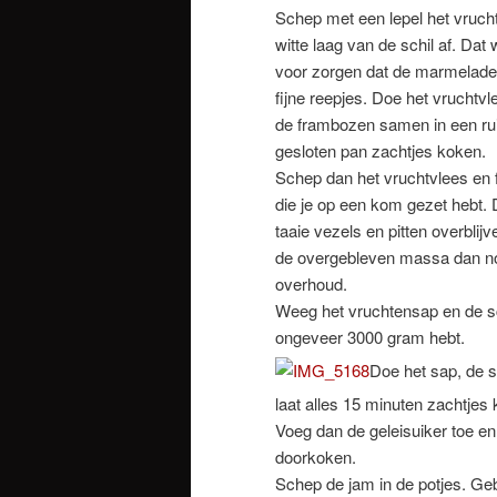
Schep met een lepel het vrucht
witte laag van de schil af. Dat
voor zorgen dat de marmelade s
fijne reepjes. Doe het vruchtvl
de frambozen samen in een ruim
gesloten pan zachtjes koken.
Schep dan het vruchtvlees en f
die je op een kom gezet hebt. D
taaie vezels en pitten overblijv
de overgebleven massa dan nog
overhoud.
Weeg het vruchtensap en de sch
ongeveer 3000 gram hebt.
Doe het sap, de s
laat alles 15 minuten zachtjes
Voeg dan de geleisuiker toe 
doorkoken.
Schep de jam in de potjes. Ge