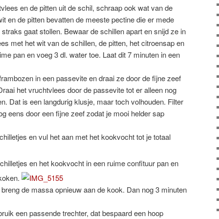
vlees en de pitten uit de schil, schraap ook wat van de
 wit en de pitten bevatten de meeste pectine die er mede
traks gaat stollen. Bewaar de schillen apart en snijd ze in
ees met het wit van de schillen, de pitten, het citroensap en
e pan en voeg 3 dl. water toe. Laat dit 7 minuten in een
rambozen in een passevite en draai ze door de fijne zeef
raai het vruchtvlees door de passevite tot er alleen nog
en. Dat is een langdurig klusje, maar toch volhouden. Filter
 eens door een fijne zeef zodat je mooi helder sap
illetjes en vul het aan met het kookvocht tot je totaal
chilletjes en het kookvocht in een ruime confituur pan en
 koken.
en breng de massa opnieuw aan de kook. Dan nog 3 minuten
bruik een passende trechter, dat bespaard een hoop