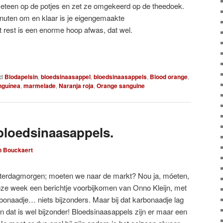
meteen op de potjes en zet ze omgekeerd op de theedoek.
inuten om en klaar is je eigengemaakte
 rest is een enorme hoop afwas, dat wel.
d
Blodapelsin
,
bloedsinaasappel
,
bloedsinaasappels
,
Blood orange
,
nguínea
,
marmelade
,
Naranja roja
,
Orange sanguine
bloedsinaasappels.
n Bouckaert
zaterdagmorgen; moeten we naar de markt? Nou ja, móeten,
eze week een berichtje voorbijkomen van Onno Kleijn, met
onaadje… niets bijzonders. Maar bij dat karbonaadje lag
n dat is wel bijzonder! Bloedsinaasappels zijn er maar een