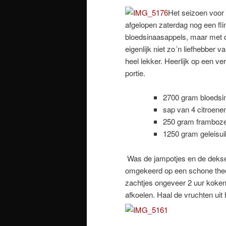
Het seizoen voor 
afgelopen zaterdag nog een flin
bloedsinaasappels, maar met 
eigenlijk niet zo´n liefhebber
heel lekker. Heerlijk op een v
portie.
2700 gram bloedsi
sap van 4 citroene
250 gram frambozen
1250 gram geleisui
Was de jampotjes en de deksel
omgekeerd op een schone thee
zachtjes ongeveer 2 uur koken 
afkoelen. Haal de vruchten uit