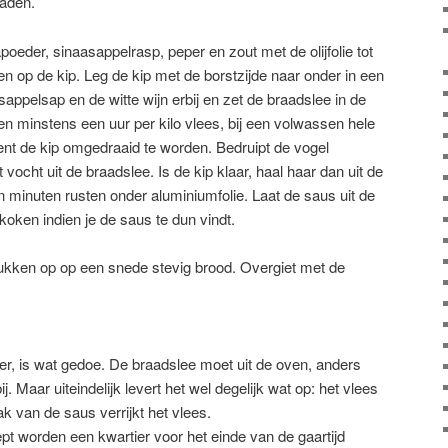
aden.
poeder, sinaasappelrasp, peper en zout met de olijfolie tot
n op de kip. Leg de kip met de borstzijde naar onder in een
appelsap en de witte wijn erbij en zet de braadslee in de
ken minstens een uur per kilo vlees, bij een volwassen hele
ient de kip omgedraaid te worden. Bedruipt de vogel
 vocht uit de braadslee. Is de kip klaar, haal haar dan uit de
ien minuten rusten onder aluminiumfolie. Laat de saus uit de
koken indien je de saus te dun vindt.
tukken op op een snede stevig brood. Overgiet met de
ier, is wat gedoe. De braadslee moet uit de oven, anders
bij. Maar uiteindelijk levert het wel degelijk wat op: het vlees
ak van de saus verrijkt het vlees.
ept worden een kwartier voor het einde van de gaartijd