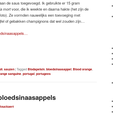
n de saus toegevoegd. Ik gebruikte er 15 gram
la mort
voor, die ik weekte en daarna hakte (het zijn de
 foto). Ze vormden nauwelijks een toevoeging met
jfel of gebakken champignons dat wel zouden zijn…
edsinaasappels…
it
,
sauzen
|
Tagged
Blodapelsin
,
bloedsinaasappel
,
Blood orange
,
ange sanguine
,
portugal
,
portugees
bloedsinaasappels
 Bouckaert