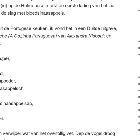
(in) op de Helmondse markt de eerste lading van het jaar
 de slag met bloedsinaasappels.
uit de Portugese keuken, ik vond het in een Duitse uitgave,
üche (A Cozinha Portuguesa)
van
Alexandra Klobouk
en
.
ouge
),
d,
apoeder,
asappelschil,
t sinaasappelsap,
en.
 verwijder wat van het overtollig vet. Dep de vogel droog