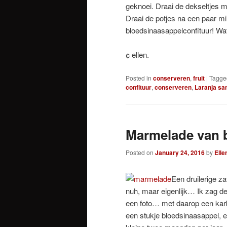
geknoei. Draai de dekseltjes 
Draai de potjes na een paar m
bloedsinaasappelconfituur! Wat
¢ ellen.
Posted in
conserveren
,
fruit
|
Tagge
confituur
,
conserveren
,
Laranja sa
Marmelade van 
Posted on
January 24, 2016
by
Elle
Een druilerige 
nuh, maar eigenlijk… Ik zag d
een foto… met daarop een karb
een stukje bloedsinaasappel, e