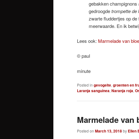
gebakken champignons aa
gedroogde
trompette de 
zwarte fluddertjes op de
meerwaarde. En ik betwi
Lees ook:
Marmelade van blo
© paul
minute
Posted in
gevogelte
,
groenten en fru
Laranja sanguínea
,
Naranja roja
,
Or
Marmelade van 
Posted on
March 13, 2018
by
Ellen