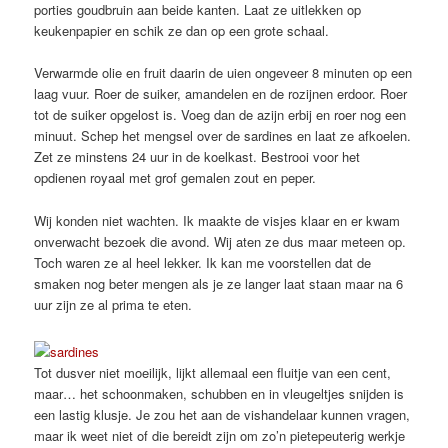
porties goudbruin aan beide kanten. Laat ze uitlekken op
keukenpapier en schik ze dan op een grote schaal.
Verwarmde olie en fruit daarin de uien ongeveer 8 minuten op een
laag vuur. Roer de suiker, amandelen en de rozijnen erdoor. Roer
tot de suiker opgelost is. Voeg dan de azijn erbij en roer nog een
minuut. Schep het mengsel over de sardines en laat ze afkoelen.
Zet ze minstens 24 uur in de koelkast. Bestrooi voor het
opdienen royaal met grof gemalen zout en peper.
Wij konden niet wachten. Ik maakte de visjes klaar en er kwam
onverwacht bezoek die avond. Wij aten ze dus maar meteen op.
Toch waren ze al heel lekker. Ik kan me voorstellen dat de
smaken nog beter mengen als je ze langer laat staan maar na 6
uur zijn ze al prima te eten.
Tot dusver niet moeilijk, lijkt allemaal een fluitje van een cent,
maar… het schoonmaken, schubben en in vleugeltjes snijden is
een lastig klusje. Je zou het aan de vishandelaar kunnen vragen,
maar ik weet niet of die bereidt zijn om zo’n pietepeuterig werkje