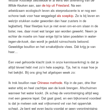
Wouter Klootwijk besteedde er al eens een aflevering van
de
Wilde Keuken
aan, aan
de kip uit Friesland
. Na een
arbeidzaam ecologisch leven als eierproducente is er nog een
schone taak voor haar weggelegd
als soepkip
. Ze is bij leven en
welzijn stukken ouder geworden dan haar zusters in de
legbatterij. Haar fileetjes kun je niet even om-en-om slaan in de
boter, nee, daar moet wat langer aan worden gewerkt. Neem je
echter de moeite om haar enige tijd te laten poedelen in
water-
tegen-de-kook
, dan wordt je geduld ruimschoots beloond.
Geweldige bouillon en het smakelijkste vlees. Dát krijg je van
haar…
Een veel gehoorde klacht (ook in onze kennissenkring) is dat je
altijd téveel hebt met zo’n hele soepkip. Tja, het is maar hoe je
het bekijkt. Bij ons ging het afgelopen week zo:
Ik trok bouillon naar
Chinese methode
. Kip in de pan, drie liter
water erbij en heel zachtjes aan de kook brengen. Afschuimen
wanneer het water kookt. (Ik schep de verontreiniging altijd weg
met een gewone lepel. Dat gaat goed, en een bijkomend voordeel
is dat je meteen ook wat vrijkomend vet van het oppervlak
schept. Je bent wel even bezig voordat er geen verontreiniging