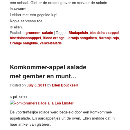
een schaal. Giet er de dressing over en serveer de salade
lauwwarm.
Lekker met een gegrilde kip!
Kopje espresso toe.
© ellen.
Posted in
groenten
,
salade
|
Tagged
Blodapelsin
,
bloedsinaasappel
,
bloedsinaasapppel
,
Blood orange
,
Laranja sanguínea
,
Naranja roja
,
Orange sanguine
,
venkelsalade
Komkommer-appel salade
met gember en munt…
Posted on
July 6, 2011
by
Ellen Bouckaert
6 jul. 2011
De voortreffelijke rolade werd begeleid door een komkommer-
appelsalade. En aardappeltjes uit de oven. Ellen meldde dat in
haar artikel van gisteren.