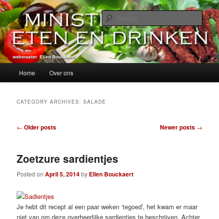
Skip
Skip
alles over eten, drinken en andere genoegens…
to
to
Sear
primary
secondary
content
content
Ministerie van Eten en Drinken
Main
Home
Over ons
menu
CATEGORY ARCHIVES:
SALADE
Post
←
Older posts
Newer posts
→
navigation
Zoetzure sardientjes
Posted on
April 5, 2014
by
Ellen Bouckaert
Je hebt dit recept al een paar weken ‘tegoed’, het kwam er maar
niet van om deze overheerlijke sardientjes te beschrijven. Achter