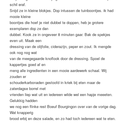
schil eraf.
Snijd ze in kleine blokjes. Dop intussen de tuinboontjes. ik had
mooie kleine
boontjes die hoef je niet dubbel te doppen, heb je grotere
exemplaren dop ze dan
dubbel. Kook ze in ongeveer 8 minuten gaar. Bak de spekjes
even uit. Maak een
dressing van de olijfolie, ciderazijn, peper en zout. Ik mengde
ook nog nog wat
van de meegegaarde knoflook door de dressing. Spoel de
kappertjes goed af en
meng alle ingredienten in een mooie aardewerk schaal. Wij
zouden er
schouderkarbonaden gestoofd in kriek bij eten maar de
zaterdagse borrel met
vrienden liep wat uit en iedereen wilde wel een hapje meeeten.
Gelukkig hadden
we nog een flinke rest Boeuf Bourgingon over van de vorige dag.
Wat knapperig
brood erbij en deze salade, en zo had toch iedereen wat te eten.