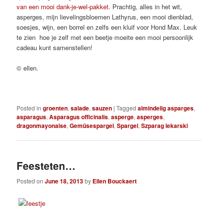
van een mooi dank-je-wel-pakket.
Prachtig, alles in het wit,
asperges, mijn lievelingsbloemen Lathyrus, een mooi dienblad,
soesjes, wijn, een borrel en zelfs een kluif voor Hond Max. Leuk
te zien hoe je zelf met een beetje moeite een mooi persoonlijk
cadeau kunt samenstellen!
© ellen.
Posted in
groenten
,
salade
,
sauzen
|
Tagged
almindelig asparges
,
asparagus
,
Asparagus officinalis
,
asperge
,
asperges
,
dragonmayonaise
,
Gemüsespargel
,
Spargel
,
Szparag lekarski
Feesteten…
Posted on
June 18, 2013
by
Ellen Bouckaert