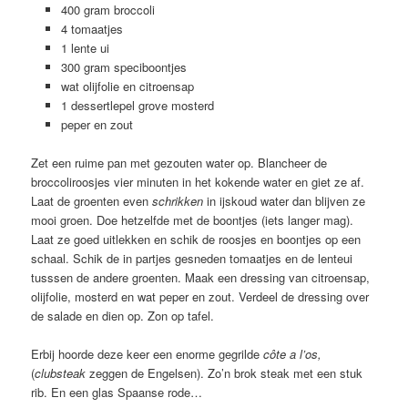
400 gram broccoli
4 tomaatjes
1 lente ui
300 gram speciboontjes
wat olijfolie en citroensap
1 dessertlepel grove mosterd
peper en zout
Zet een ruime pan met gezouten water op. Blancheer de
broccoliroosjes vier minuten in het kokende water en giet ze af.
Laat de groenten even
schrikken
in ijskoud water dan blijven ze
mooi groen. Doe hetzelfde met de boontjes (iets langer mag).
Laat ze goed uitlekken en schik de roosjes en boontjes op een
schaal. Schik de in partjes gesneden tomaatjes en de lenteui
tusssen de andere groenten. Maak een dressing van citroensap,
olijfolie, mosterd en wat peper en zout. Verdeel de dressing over
de salade en dien op. Zon op tafel.
Erbij hoorde deze keer een enorme gegrilde
côte a l’os,
(
clubsteak
zeggen de Engelsen). Zo’n brok steak met een stuk
rib. En een glas Spaanse rode…