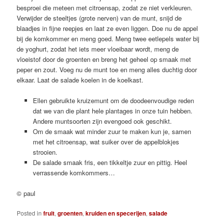
besproei die meteen met citroensap, zodat ze niet verkleuren.
Verwijder de steeltjes (grote nerven) van de munt, snijd de
blaadjes in fijne reepjes en laat ze even liggen. Doe nu de appel
bij de komkommer en meng goed. Meng twee eetlepels water bij
de yoghurt, zodat het iets meer vloeibaar wordt, meng de
vloeistof door de groenten en breng het geheel op smaak met
peper en zout. Voeg nu de munt toe en meng alles duchtig door
elkaar. Laat de salade koelen in de koelkast.
Ellen gebruikte kruizemunt om de doodeenvoudige reden
dat we van die plant hele plantages in onze tuin hebben.
Andere muntsoorten zijn evengoed ook geschikt.
Om de smaak wat minder zuur te maken kun je, samen
met het citroensap, wat suiker over de appelblokjes
strooien.
De salade smaak fris, een tikkeltje zuur en pittig. Heel
verrassende komkommers…
© paul
Posted in
fruit
,
groenten
,
kruiden en specerijen
,
salade