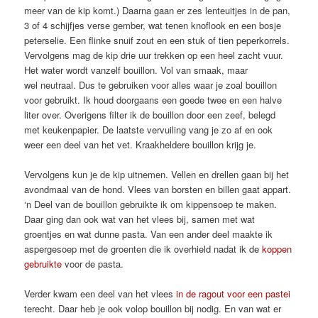
meer van de kip komt.) Daarna gaan er zes lenteuitjes in de pan,
3 of 4 schijfjes verse gember, wat tenen knoflook en een bosje
peterselie. Een flinke snuif zout en een stuk of tien peperkorrels.
Vervolgens mag de kip drie uur trekken op een heel zacht vuur.
Het water wordt vanzelf bouillon. Vol van smaak, maar
wel neutraal. Dus te gebruiken voor alles waar je zoal bouillon
voor gebruikt. Ik houd doorgaans een goede twee en een halve
liter over. Overigens filter ik de bouillon door een zeef, belegd
met keukenpapier. De laatste vervuiling vang je zo af en ook
weer een deel van het vet. Kraakheldere bouillon krijg je.
Vervolgens kun je de kip uitnemen. Vellen en drellen gaan bij het
avondmaal van de hond. Vlees van borsten en billen gaat appart.
‘n Deel van de bouillon gebruikte ik om kippensoep te maken.
Daar ging dan ook wat van het vlees bij, samen met wat
groentjes en wat dunne pasta. Van een ander deel maakte ik
aspergesoep met de groenten die ik overhield nadat ik de
koppen
gebruikte
voor de pasta.
Verder kwam een deel van het vlees
in de ragout voor een pastei
terecht. Daar heb je ook volop bouillon bij nodig. En van wat er