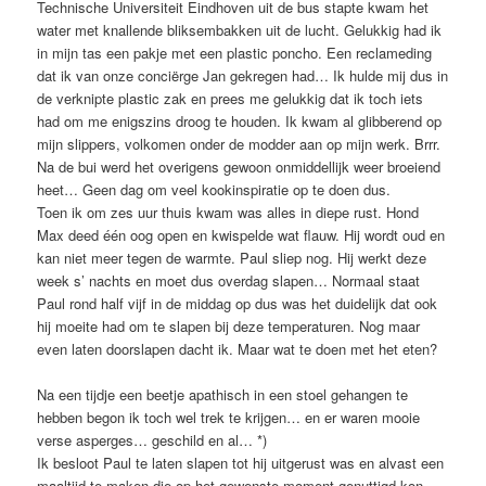
Technische Universiteit Eindhoven uit de bus stapte kwam het
water met knallende bliksembakken uit de lucht. Gelukkig had ik
in mijn tas een pakje met een plastic poncho. Een reclameding
dat ik van onze conciërge Jan gekregen had… Ik hulde mij dus in
de verknipte plastic zak en prees me gelukkig dat ik toch iets
had om me enigszins droog te houden. Ik kwam al glibberend op
mijn slippers, volkomen onder de modder aan op mijn werk. Brrr.
Na de bui werd het overigens gewoon onmiddellijk weer broeiend
heet… Geen dag om veel kookinspiratie op te doen dus.
Toen ik om zes uur thuis kwam was alles in diepe rust. Hond
Max deed één oog open en kwispelde wat flauw. Hij wordt oud en
kan niet meer tegen de warmte. Paul sliep nog. Hij werkt deze
week s’ nachts en moet dus overdag slapen… Normaal staat
Paul rond half vijf in de middag op dus was het duidelijk dat ook
hij moeite had om te slapen bij deze temperaturen. Nog maar
even laten doorslapen dacht ik. Maar wat te doen met het eten?
Na een tijdje een beetje apathisch in een stoel gehangen te
hebben begon ik toch wel trek te krijgen… en er waren mooie
verse asperges… geschild en al… *)
Ik besloot Paul te laten slapen tot hij uitgerust was en alvast een
maaltijd te maken die op het gewenste moment genuttigd kon