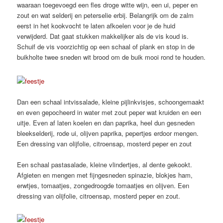
waaraan toegevoegd een fles droge witte wijn, een ui, peper en
zout en wat selderij en peterselie erbij. Belangrijk om de zalm
eerst in het kookvocht te laten afkoelen voor je de huid
verwijderd. Dat gaat stukken makkelijker als de vis koud is.
Schuif de vis voorzichtig op een schaal of plank en stop in de
buikholte twee sneden wit brood om de buik mooi rond te houden.
Dan een schaal intvissalade, kleine pijlinkvisjes, schoongemaakt
en even gepocheerd in water met zout peper wat kruiden en een
uitje. Even af laten koelen en dan paprika, heel dun gesneden
bleekselderij, rode ui, olijven paprika, pepertjes erdoor mengen.
Een dressing van olijfolie, citroensap, mosterd peper en zout
Een schaal pastasalade, kleine vlindertjes, al dente gekookt.
Afgieten en mengen met fijngesneden spinazie, blokjes ham,
erwtjes, tomaatjes, zongedroogde tomaatjes en olijven. Een
dressing van olijfolie, citroensap, mosterd peper en zout.