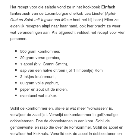
Het recept voor die salade vond ze in het kookboek
Einfach
fantastisch
van de Luxemburgse chefkok Lea Linster (
Apfel-
Gurken-Salat mit Ingwer und Minze
heet het bij haar.) Ellen zet
eigenlijk recepten altijd naar haar hand, ook hier bracht ze weer
wat veranderingen aan. Als bijgerecht voldoet het recept voor vier
personen.
500 gram komkommer,
20 gram verse gember,
1 appel (b.v. Granni Smith),
sap van een halve citroen ( of 1 limoentje),Kom
3 takjes kruizemunt,
80 gram volle yoghurt,
peper en zout uit de molen,
eventueel wat suiker.
Schil de komkommer en, als-ie al wat meer “volwassen” is,
verwijder de zaadlijst. Versnijd de komkommer in gelijkmatige
dobbelstenen. Doe de dobbelstenen in een kom. Schil de
gemberwortel en rasp die over de komkommer. Schil de appel en
verwijder het klokhuis. Versnijd ook de appel in dobbelstenen en