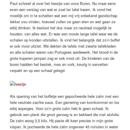
Paul schreef al over het feestje van onze Buren. Nu maar eens
even een verslag van wat er zoal ter tafel kwam. Ik vond het
moeilijk om in te schatten wat een mij vrij onbekend gezelschap
lekker zou vinden, hoeveel zullen ze gaan eten en wat gaan ze
erbij drinken. Ik besloot het dus maar zo neutraal mogelijk te
houden; van alles wat. Er was een mooie lange tafel waar we de
schalen op konden uitstallen. Ik vind het belangrijk dat zo’n buffet
er ook mooi uitziet. We dekten de tafels met zwarte tafelkleden
en alle schalen waren van Portugees aardewerk. Het brood in de
grote koperen jampan zag er ook mooi uit. De kinderen van de
buren hadden het bestek, mes en vork, keurig in servetten
verpakt en op een schaal gelegd.
Als opening van het buffetje een gepocheerde hele zalm met een
hele neutrale zachte saus. Een garnering van komkommer en los
erbij asperges. Voor zo’n grote zalm heb ik geen schaal. Ik
gebruik een plank die groot genoeg is en bekleed die met alufolie.
De zalm woog 3,5 kilo. Hij paste dit keer precies in mijn grote
vispan. Ik pocheerde de hele zalm ongeveer 45 minuten in water