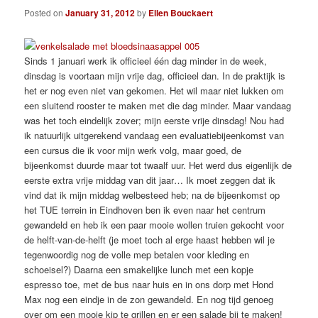
Posted on
January 31, 2012
by
Ellen Bouckaert
Sinds 1 januari werk ik officieel één dag minder in de week,
dinsdag is voortaan mijn vrije dag, officieel dan. In de praktijk is
het er nog even niet van gekomen. Het wil maar niet lukken om
een sluitend rooster te maken met die dag minder. Maar vandaag
was het toch eindelijk zover; mijn eerste vrije dinsdag! Nou had
ik natuurlijk uitgerekend vandaag een evaluatiebijeenkomst van
een cursus die ik voor mijn werk volg, maar goed, de
bijeenkomst duurde maar tot twaalf uur. Het werd dus eigenlijk de
eerste extra vrije middag van dit jaar… Ik moet zeggen dat ik
vind dat ik mijn middag welbesteed heb; na de bijeenkomst op
het TUE terrein in Eindhoven ben ik even naar het centrum
gewandeld en heb ik een paar mooie wollen truien gekocht voor
de helft-van-de-helft (je moet toch al erge haast hebben wil je
tegenwoordig nog de volle mep betalen voor kleding en
schoeisel?) Daarna een smakelijke lunch met een kopje
espresso toe, met de bus naar huis en in ons dorp met Hond
Max nog een eindje in de zon gewandeld. En nog tijd genoeg
over om een mooie kip te grillen en er een salade bij te maken!