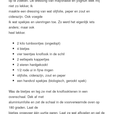
op te zoeken. De dressing van mayonaise en yoghurt leek mij
niet zo lekker, ik
maakte een dressing van wat olijfolie, peper en zout en
ciderazijn. Ook voegde
ik wat spekjes en uienringen toe. Zo werd het eigenlijk iets
anders; maar ook
heel lekker.
2 kilo tuinboontjes (ongedopt)
4 bietjes
vier teentjes knoflook in de schil
2 eetlepels kappertjes
2 eieren hardgekookt
1/2 rode ui in fijne ringen
olijfolie, ciderazijn, zout en peper
een handvol spekjes (biologisch, gerookt spek)
Was de bietjes en leg ze met de knoflooktenen in een
ovenschaal. Dek af met
aluminiumfolie en zet de schaal in de voorverwarmde oven op
180 graden. Laat de
bietjes ongeveer één uurtje garen. Laat ze wat afkoelen en pel de