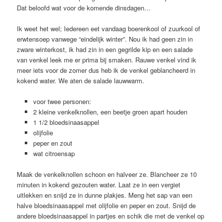
Dat beloofd wat voor de komende dinsdagen…
Ik weet het wel; Iedereen eet vandaag boerenkool of zuurkool of
erwtensoep vanwege “eindelijk winter”. Nou ik had geen zin in
zware winterkost, ik had zin in een gegrilde kip en een salade
van venkel leek me er prima bij smaken. Rauwe venkel vind ik
meer iets voor de zomer dus heb ik de venkel geblancheerd in
kokend water. We aten de salade lauwwarm.
voor twee personen:
2 kleine venkelknollen, een beetje groen apart houden
1 1/2 bloedsinaasappel
olijfolie
peper en zout
wat citroensap
Maak de venkelknollen schoon en halveer ze. Blancheer ze 10
minuten in kokend gezouten water. Laat ze in een vergiet
uitlekken en snijd ze in dunne plakjes. Meng het sap van een
halve bloedsinaasappel met olijfolie en peper en zout. Snijd de
andere bloedsinaasappel in partjes en schik die met de venkel op