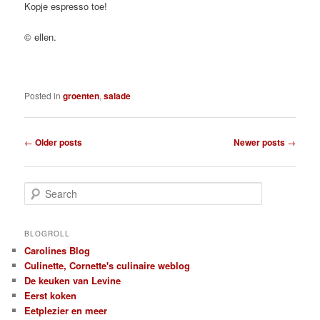
Kopje espresso toe!
© ellen.
Posted in
groenten
,
salade
Post
←
Older posts
Newer posts
→
navigation
S
e
a
r
BLOGROLL
c
Carolines Blog
h
Culinette, Cornette's culinaire weblog
De keuken van Levine
Eerst koken
Eetplezier en meer