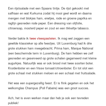
Een rijstsalade met een Spaans tintje. De rijst gekookt met
saffraan en wat Kurkuma zodat hij mooi geel wordt en daarna
mengen met blokjes ham, erwtjes, rode en groene paprika en
ragfijn gesneden rode peper. Een dressing van olijfolie,
citroensap, mosterd peper en zout en een tikkeltje tabasco.
Verder bakte ik
twee vleespasteien
. Ik mag wel zeggen een
gewilde klassieker op alle feestjes. Uit Luxemburg had ik drie
grote stukken ham meegebracht; Prima ham, Marque National
(een beschermde term in Luxemburg). De ham hebben we zelf
gesneden en geserveerd op grote schalen gegarneerd met kleine
augurkjes. Natuurlijk was er ook brood met twee soorten boter.
Kruidenboter en een frisse tomaat/citroenboter. En tot slot een
grote schaal met stukken meloen en een schaal met fruitsalade.
Het was een supergezellig feest. Er is flink gegeten en ook het
welkomglas Champus (Poll Fabaire) was een groot succes.
Ach, het is even werken maar dan heb je ook een tevreden
publiek!