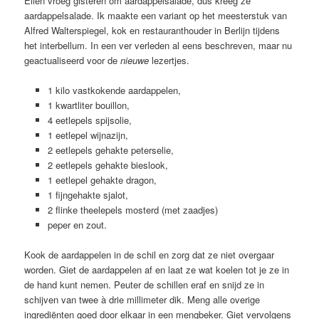
Ellen vroeg gisteren om aardappelsalade, dus kreeg ze
aardappelsalade. Ik maakte een variant op het meesterstuk van
Alfred Walterspiegel, kok en restauranthouder in Berlijn tijdens
het interbellum. In een ver verleden al eens beschreven, maar nu
geactualiseerd voor de
nieuwe
lezertjes.
1 kilo vastkokende aardappelen,
1 kwartliter bouillon,
4 eetlepels spijsolie,
1 eetlepel wijnazijn,
2 eetlepels gehakte peterselie,
2 eetlepels gehakte bieslook,
1 eetlepel gehakte dragon,
1 fijngehakte sjalot,
2 flinke theelepels mosterd (met zaadjes)
peper en zout.
Kook de aardappelen in de schil en zorg dat ze niet overgaar
worden. Giet de aardappelen af en laat ze wat koelen tot je ze in
de hand kunt nemen. Peuter de schillen eraf en snijd ze in
schijven van twee à drie millimeter dik. Meng alle overige
ingrediënten goed door elkaar in een mengbeker. Giet vervolgens