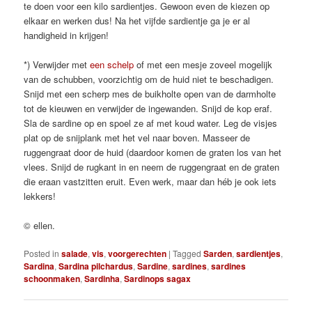
te doen voor een kilo sardientjes. Gewoon even de kiezen op
elkaar en werken dus! Na het vijfde sardientje ga je er al
handigheid in krijgen!
*) Verwijder met
een schelp
of met een mesje zoveel mogelijk
van de schubben, voorzichtig om de huid niet te beschadigen.
Snijd met een scherp mes de buikholte open van de darmholte
tot de kieuwen en verwijder de ingewanden. Snijd de kop eraf.
Sla de sardine op en spoel ze af met koud water. Leg de visjes
plat op de snijplank met het vel naar boven. Masseer de
ruggengraat door de huid (daardoor komen de graten los van het
vlees. Snijd de rugkant in en neem de ruggengraat en de graten
die eraan vastzitten eruit. Even werk, maar dan héb je ook iets
lekkers!
© ellen.
Posted in
salade
,
vis
,
voorgerechten
|
Tagged
Sarden
,
sardientjes
,
Sardina
,
Sardina pilchardus
,
Sardine
,
sardines
,
sardines
schoonmaken
,
Sardinha
,
Sardinops sagax