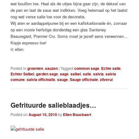
wat bouillon toe. Haal als de uitjes bijna gaar zijn, de deksel van
de pan en laat de saus wat indikken. Voeg helemaal op het laatst
nog wat verse salie toe voor de decoratie.
Wij aten er aardappelpuree bij en een kalfskarbonade én, zomaar
op een mooie herfstige donderdag een glas Santeney
Beauregard, Premier Cru. Soms moet je jezelf eens verwennen…
Kopje espresso toe!
© ellen.
Posted in
groenten
,
sauzen
|
Tagged
common sage
,
Echte salie
,
Echter Salbei
,
garden sage
,
sage
,
salbei
,
salie
,
salvia
,
salvia
comune
,
salvia officinalis
,
sauge
,
Sauge officinale
,
zilverui
Gefrituurde salieblaadjes…
Posted on
August 10, 2010
by
Ellen Bouckaert