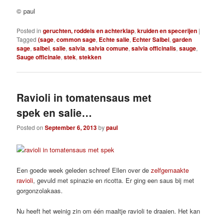
© paul
Posted in
geruchten, roddels en achterklap
,
kruiden en specerijen
|
Tagged
(sage
,
common sage
,
Echte salie
,
Echter Salbei
,
garden
sage
,
salbei
,
salie
,
salvia
,
salvia comune
,
salvia officinalis
,
sauge
,
Sauge officinale
,
stek
,
stekken
Ravioli in tomatensaus met
spek en salie…
Posted on
September 6, 2013
by
paul
Een goede week geleden schreef Ellen over de
zelfgemaakte
ravioli
, gevuld met spinazie en ricotta. Er ging een saus bij met
gorgonzolakaas.
Nu heeft het weinig zin om één maaltje ravioli te draaien. Het kan