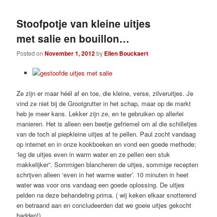
Stoofpotje van kleine uitjes
met salie en bouillon…
Posted on
November 1, 2012
by
Ellen Bouckaert
Ze zijn er maar héél af en toe, die kleine, verse, zilveruitjes. Je
vind ze niet bij de Grootgrutter in het schap, maar op de markt
heb je meer kans. Lekker zijn ze, en te gebruiken op allerlei
manieren. Het is alleen een beetje gefriemel om al die schilletjes
van de toch al piepkleine uitjes af te pellen. Paul zocht vandaag
op internet en in onze kookboeken en vond een goede methode;
‘leg de uitjes even in warm water en ze pellen een stuk
makkelijker”. Sommigen blancheren de uitjes, sommige recepten
schrijven alleen ‘even in het warme water’. 10 minuten in heet
water was voor ons vandaag een goede oplossing. De uitjes
pelden na deze behandeling prima. ( wij keken elkaar snotterend
en betraand aan en concludeerden dat we goeie uitjes gekocht
hadden!)