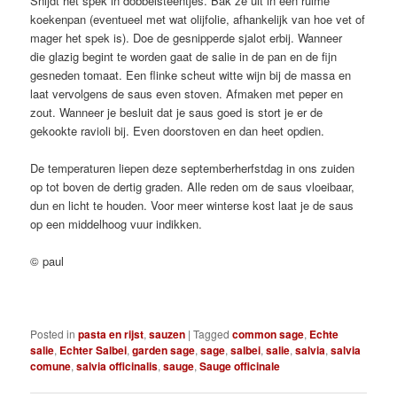
Snijdt het spek in dobbelsteentjes. Bak ze uit in een ruime
koekenpan (eventueel met wat olijfolie, afhankelijk van hoe vet of
mager het spek is). Doe de gesnipperde sjalot erbij. Wanneer
die glazig begint te worden gaat de salie in de pan en de fijn
gesneden tomaat. Een flinke scheut witte wijn bij de massa en
laat vervolgens de saus even stoven. Afmaken met peper en
zout. Wanneer je besluit dat je saus goed is stort je er de
gekookte ravioli bij. Even doorstoven en dan heet opdien.
De temperaturen liepen deze septemberherfstdag in ons zuiden
op tot boven de dertig graden. Alle reden om de saus vloeibaar,
dun en licht te houden. Voor meer winterse kost laat je de saus
op een middelhoog vuur indikken.
© paul
Posted in
pasta en rijst
,
sauzen
|
Tagged
common sage
,
Echte
salie
,
Echter Salbei
,
garden sage
,
sage
,
salbei
,
salie
,
salvia
,
salvia
comune
,
salvia officinalis
,
sauge
,
Sauge officinale