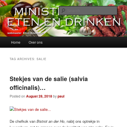
Skip
Skip
alles over eten, drinken en andere genoegens…
to
to
Sear
primary
secondary
content
content
Ministerie van Eten en Drinken
Main
Home
Over ons
menu
TAG ARCHIVES:
SALIE
Stekjes van de salie (salvia
officinalis)…
Posted on
August 28, 2018
by
paul
De chefkok van
Bistrot an der Ho
, nabij ons optrekje in