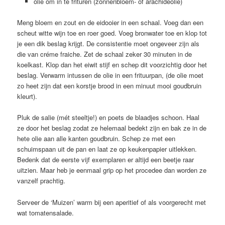
olie om in te frituren (zonnenbloem- of arachideolie)
Meng bloem en zout en de eidooier in een schaal. Voeg dan een
scheut witte wijn toe en roer goed. Voeg bronwater toe en klop tot
je een dik beslag krijgt. De consistentie moet ongeveer zijn als
die van créme fraiche. Zet de schaal zeker 30 minuten in de
koelkast. Klop dan het eiwit stijf en schep dit voorzichtig door het
beslag. Verwarm intussen de olie in een frituurpan, (de olie moet
zo heet zijn dat een korstje brood in een minuut mooi goudbruin
kleurt).
Pluk de salie (mét steeltje!) en poets de blaadjes schoon. Haal
ze door het beslag zodat ze helemaal bedekt zijn en bak ze in de
hete olie aan alle kanten goudbruin. Schep ze met een
schuimspaan uit de pan en laat ze op keukenpapier uitlekken.
Bedenk dat de eerste vijf exemplaren er altijd een beetje raar
uitzien. Maar heb je eenmaal grip op het procedee dan worden ze
vanzelf prachtig.
Serveer de ‘Muizen’ warm bij een aperitief of als voorgerecht met
wat tomatensalade.