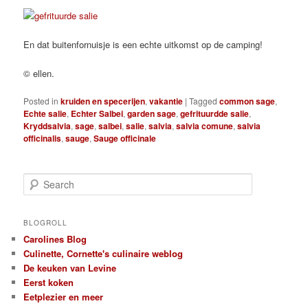
En dat buitenfornuisje is een echte uitkomst op de camping!
© ellen.
Posted in
kruiden en specerijen
,
vakantie
|
Tagged
common sage
,
Echte salie
,
Echter Salbei
,
garden sage
,
gefrituurdde salie
,
Kryddsalvia
,
sage
,
salbei
,
salie
,
salvia
,
salvia comune
,
salvia
officinalis
,
sauge
,
Sauge officinale
S
e
a
r
BLOGROLL
c
Carolines Blog
h
Culinette, Cornette's culinaire weblog
De keuken van Levine
Eerst koken
Eetplezier en meer