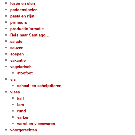
lezen en eten
paddenstoelen
pasta en rijst
primeurs
productinformatie
Reis naar Santiago…
salade
sauzen
soepen
vakantie
vegetarisch
stoofpot
vis
schaal- en schelpdieren
vlees
kalf
lam
rund
varken
worst en vleeswaren
voorgerechten