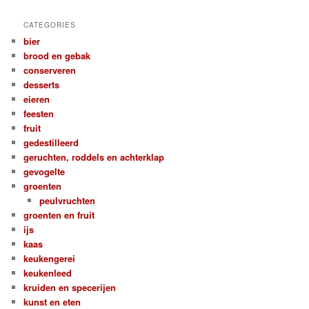
CATEGORIES
bier
brood en gebak
conserveren
desserts
eieren
feesten
fruit
gedestilleerd
geruchten, roddels en achterklap
gevogelte
groenten
peulvruchten
groenten en fruit
ijs
kaas
keukengerei
keukenleed
kruiden en specerijen
kunst en eten