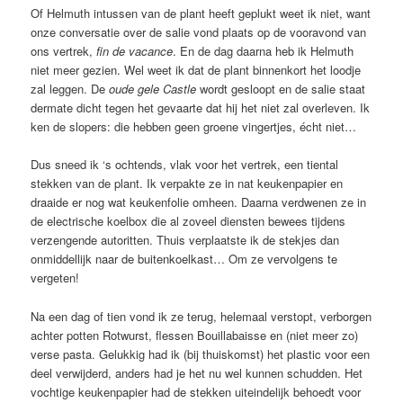
Of Helmuth intussen van de plant heeft geplukt weet ik niet, want
onze conversatie over de salie vond plaats op de vooravond van
ons vertrek,
fin de vacance
. En de dag daarna heb ik Helmuth
niet meer gezien. Wel weet ik dat de plant binnenkort het loodje
zal leggen. De
oude gele Castle
wordt gesloopt en de salie staat
dermate dicht tegen het gevaarte dat hij het niet zal overleven. Ik
ken de slopers: die hebben geen groene vingertjes, écht niet…
Dus sneed ik ‘s ochtends, vlak voor het vertrek, een tiental
stekken van de plant. Ik verpakte ze in nat keukenpapier en
draaide er nog wat keukenfolie omheen. Daarna verdwenen ze in
de electrische koelbox die al zoveel diensten bewees tijdens
verzengende autoritten. Thuis verplaatste ik de stekjes dan
onmiddellijk naar de buitenkoelkast… Om ze vervolgens te
vergeten!
Na een dag of tien vond ik ze terug, helemaal verstopt, verborgen
achter potten Rotwurst, flessen Bouillabaisse en (niet meer zo)
verse pasta. Gelukkig had ik (bij thuiskomst) het plastic voor een
deel verwijderd, anders had je het nu wel kunnen schudden. Het
vochtige keukenpapier had de stekken uiteindelijk behoedt voor