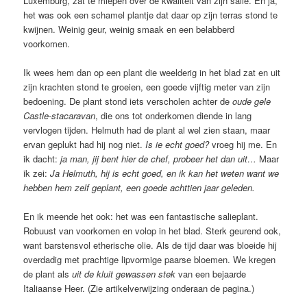
Luxemburg, zat te miepen over de kwaliteit van zijn salie. En ja,
het was ook een schamel plantje dat daar op zijn terras stond te
kwijnen. Weinig geur, weinig smaak en een belabberd
voorkomen.
Ik wees hem dan op een plant die weelderig in het blad zat en uit
zijn krachten stond te groeien, een goede vijftig meter van zijn
bedoening. De plant stond iets verscholen achter de
oude gele
Castle-stacaravan
, die ons tot onderkomen diende in lang
vervlogen tijden. Helmuth had de plant al wel zien staan, maar
ervan geplukt had hij nog niet.
Is ie echt goed?
vroeg hij me. En
ik dacht:
ja man, jij bent hier de chef, probeer het dan uit…
Maar
ik zei:
Ja Helmuth, hij is echt goed, en ik kan het weten want we
hebben hem zelf geplant, een goede achttien jaar geleden.
En ik meende het ook: het was een fantastische salieplant.
Robuust van voorkomen en volop in het blad. Sterk geurend ook,
want barstensvol etherische olie. Als de tijd daar was bloeide hij
overdadig met prachtige lipvormige paarse bloemen. We kregen
de plant als
uit de kluit gewassen stek
van een bejaarde
Italiaanse Heer. (Zie artikelverwijzing onderaan de pagina.)