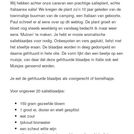
Wij hebben achter onze caravan een prachtige salieplant, echte
Italiaanse salie! We kregen de plant zo’n 10 jaar geleden van de
toenmalige buurman van de camping, een Italiaan van geboorte.
Paul schreef er al eens over op dit weblog. De plant groeit en
bloeit nog steeds weelderig en vandaag bedacht ik maar weer
eens ‘Muizen’ te maken. Je hebt er mooie aromatische
salieblaadjes voor nodig. Onbespoten en vers geplukt, liefst met
het steeltje eraan. De blaadjes worden in deeg gedompeld en
daarna gefrituurd in hete olie. De vorm lijkt dan een beetje op een
muisje, van daar dat deze gefrituurde blaadjes in Italie ook wel
Muisjes genoemd worden.
Je eet de gefrituurde blaadjes als voorgerecht of borrelhapje.
Voor ongeveer 20 salieblaadjes:
150 gram gezeefde bloem
1 groot ei, dooier en eiwit gesplitst
wat zout
ijskoud bronwater
een scheut witte wijn