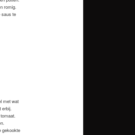
n romig.
 saus te
el met wat
 erbij.
 tomaat.
en.
de gekookte