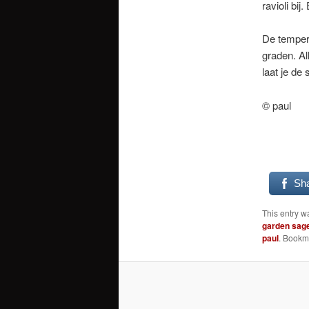
ravioli bi
De tempera
graden. Al
laat je de
© paul
Sh
This entry w
garden sag
paul
. Bookm