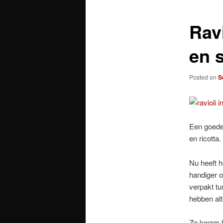
Rav
en 
Posted on
S
Een goede
en ricotta
Nu heeft h
handiger o
verpakt tu
hebben alt
Zo kwam he