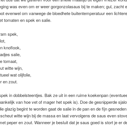
ging was even om er weer gorgonzolasaus bij te maken; gul, zacht e
oot evenwel om vanwege de bloedhete buitentemperatuur een lichtere
t tomaten en spek en salie.
ram spek,
lot,
en knoflook,
adjes salie,
jpe tomaat,
ut witte wijn,
ueel wat olijfolie,
r en zout.
 spek in dobbelsteentjes. Bak ze uit in een ruime koekenpan (eventue
afhankelijk van hoe vet of mager het spek is). Doe de gesnipperde sjalot
e glazig begint te worden gaat de salie in de pan en de fijn gesneden
 scheut witte wijn bij de massa en laat vervolgens de saus even stov
t peper en zout. Wanneer je besluit dat je saus goed is stort je er 