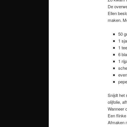
De overwe
Ellen besl
maken. Me
50 g
1 sja
1 te
6 bla
1 ri
sche
event
pepe
Snijdt het
olijfolie, 
Wanneer di
Een flinke
Afmaken me