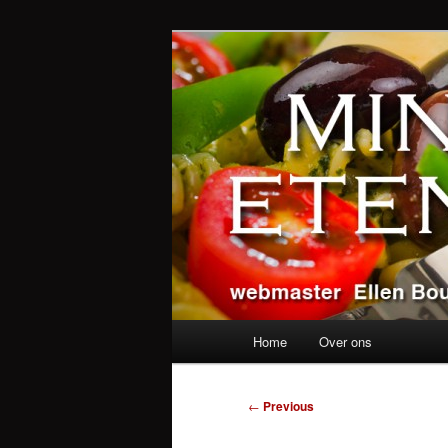
Skip
alles over eten, drinken en a
to
primary
Ministerie va
content
Main
Home
Over ons
menu
Post
←
Previous
navigation