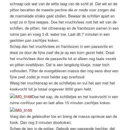
schraap ook wat van de witte laag van de schil af. Dat wit en de
pitten bevatten de meeste pectine die er mede voor zorgen dat
de marmelade straks gaat stollen. Bewaar de schillen apart en
snijd ze in fijne reepjes. Doe het vruchtvlees met het wit van de
schillen, de pitten, het citroensap en de frambozen samen in een
ruime pan en voeg 3 dl. water toe. Laat dit 7 minuten in een
gesloten pan zachtjes koken.
Schep dan het vruchtvlees en frambozen in een passevite en
draai ze door de fijne zeef die je op een kom gezet hebt. Draai
het vruchtvlees door de passevite tot er alleen nog taaie vezels
en pitten overblijven. Dat is een langdurig klusje, maar toch
volhouden. Filter de overgebleven massa dan nog eens door een
fijne zeef zodat je mooi helder sap overhoud.
Weeg het vruchtensap en de schilletjes en vul het aan met het
kookvocht tot je totaal ongeveer 3000 gram hebt.
Doe het sap, de schilletjes en het kookvocht in een
ruime confituur pan en laat alles 15 minuten zachtjes koken.
Voeg dan de geleisuiker toe en breng de massa opnieuw aan de
kook. Dan nog 3 minuten doorkoken.
Schep de jam in de potjes. Gebruik een passende trechter, dat