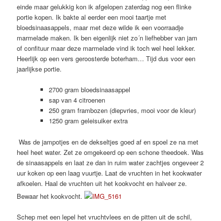
einde maar gelukkig kon ik afgelopen zaterdag nog een flinke
portie kopen. Ik bakte al eerder een mooi taartje met
bloedsinaasappels, maar met deze wilde ik een voorraadje
marmelade maken. Ik ben eigenlijk niet zo´n liefhebber van jam
of confituur maar deze marmelade vind ik toch wel heel lekker.
Heerlijk op een vers geroosterde boterham… Tijd dus voor een
jaarlijkse portie.
2700 gram bloedsinaasappel
sap van 4 citroenen
250 gram frambozen (diepvries, mooi voor de kleur)
1250 gram geleisuiker extra
Was de jampotjes en de dekseltjes goed af en spoel ze na met
heel heet water. Zet ze omgekeerd op een schone theedoek. Was
de sinaasappels en laat ze dan in ruim water zachtjes ongeveer 2
uur koken op een laag vuurtje. Laat de vruchten in het kookwater
afkoelen. Haal de vruchten uit het kookvocht en halveer ze.
Bewaar het kookvocht.
Schep met een lepel het vruchtvlees en de pitten uit de schil,