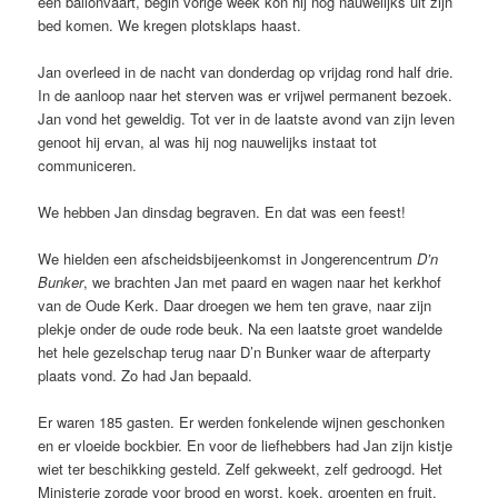
een ballonvaart, begin vorige week kon hij nog nauwelijks uit zijn
bed komen. We kregen plotsklaps haast.
Jan overleed in de nacht van donderdag op vrijdag rond half drie.
In de aanloop naar het sterven was er vrijwel permanent bezoek.
Jan vond het geweldig. Tot ver in de laatste avond van zijn leven
genoot hij ervan, al was hij nog nauwelijks instaat tot
communiceren.
We hebben Jan dinsdag begraven. En dat was een feest!
We hielden een afscheidsbijeenkomst in Jongerencentrum
D’n
Bunker
, we brachten Jan met paard en wagen naar het kerkhof
van de Oude Kerk. Daar droegen we hem ten grave, naar zijn
plekje onder de oude rode beuk. Na een laatste groet wandelde
het hele gezelschap terug naar D’n Bunker waar de afterparty
plaats vond. Zo had Jan bepaald.
Er waren 185 gasten. Er werden fonkelende wijnen geschonken
en er vloeide bockbier. En voor de liefhebbers had Jan zijn kistje
wiet ter beschikking gesteld. Zelf gekweekt, zelf gedroogd. Het
Ministerie zorgde voor brood en worst, koek, groenten en fruit.