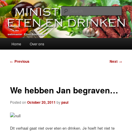
Skip
alles over eten, drinken en andere genoegens…
to
Sear
primary
content
Ministerie van Eten en Drinken
Main
Home
Over ons
menu
Post
←
Previous
Next
→
navigation
We hebben Jan begraven…
Posted on
October 20, 2011
by
paul
Dit verhaal gaat niet over eten en drinken. Je hoeft het niet te