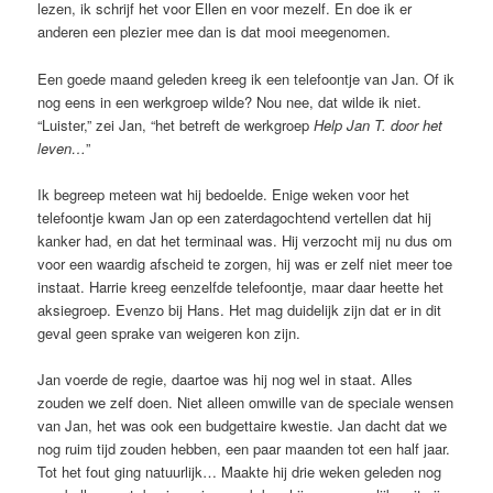
lezen, ik schrijf het voor Ellen en voor mezelf. En doe ik er
anderen een plezier mee dan is dat mooi meegenomen.
Een goede maand geleden kreeg ik een telefoontje van Jan. Of ik
nog eens in een werkgroep wilde? Nou nee, dat wilde ik niet.
“Luister,” zei Jan, “het betreft de werkgroep
Help Jan T. door het
leven…
”
Ik begreep meteen wat hij bedoelde. Enige weken voor het
telefoontje kwam Jan op een zaterdagochtend vertellen dat hij
kanker had, en dat het terminaal was. Hij verzocht mij nu dus om
voor een waardig afscheid te zorgen, hij was er zelf niet meer toe
instaat. Harrie kreeg eenzelfde telefoontje, maar daar heette het
aksiegroep. Evenzo bij Hans. Het mag duidelijk zijn dat er in dit
geval geen sprake van weigeren kon zijn.
Jan voerde de regie, daartoe was hij nog wel in staat. Alles
zouden we zelf doen. Niet alleen omwille van de speciale wensen
van Jan, het was ook een budgettaire kwestie. Jan dacht dat we
nog ruim tijd zouden hebben, een paar maanden tot een half jaar.
Tot het fout ging natuurlijk… Maakte hij drie weken geleden nog