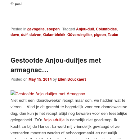
© paul
Posted in
gevogelte
,
soepen
|
Tagged
Anjou-duif
,
Columbidae
,
dove
,
duif
,
duiven
,
Galambfélék
,
Güvercingiller
,
pigeon
,
Taube
Gestoofde Anjou-duifjes met
armagnac…
Posted on
May 15, 2014
by
Ellen Bouckaert
Niet echt een ‘doordeweeks’ recept maar och, we hadden wat te
vieren… Vind je dit gerecht te begrotelijk voor een doordeweekse
dag, dan kun je het recept altijd nog bewaren voor een feestelijke
gelegenheid. Zo’n
Anjou-duifje
is namelijk niet goedkoop. Ik
kocht ze bij de Hanos. Er werd mij vriendelijk gevraagd of ze
versneden moesten worden of schoongemaakt en natuurlijk