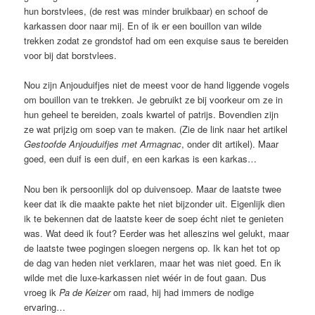
hun borstvlees, (de rest was minder bruikbaar) en schoof de
karkassen door naar mij. En of ik er een bouillon van wilde
trekken zodat ze grondstof had om een exquise saus te bereiden
voor bij dat borstvlees.
Nou zijn Anjouduifjes niet de meest voor de hand liggende vogels
om bouillon van te trekken. Je gebruikt ze bij voorkeur om ze in
hun geheel te bereiden, zoals kwartel of patrijs. Bovendien zijn
ze wat prijzig om soep van te maken. (Zie de link naar het artikel
Gestoofde Anjouduifjes met Armagnac
, onder dit artikel). Maar
goed, een duif is een duif, en een karkas is een karkas…
Nou ben ik persoonlijk dol op duivensoep. Maar de laatste twee
keer dat ik die maakte pakte het niet bijzonder uit. Eigenlijk dien
ik te bekennen dat de laatste keer de soep écht niet te genieten
was. Wat deed ik fout? Eerder was het alleszins wel gelukt, maar
de laatste twee pogingen sloegen nergens op. Ik kan het tot op
de dag van heden niet verklaren, maar het was niet goed. En ik
wilde met die luxe-karkassen niet wéér in de fout gaan. Dus
vroeg ik
Pa de Keizer
om raad, hij had immers de nodige
ervaring…