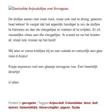
De duifjes waren niet meer rosé, maar ook niet te droog, gewoon
heel lekker! Ik vergat dat het eigenlijk handiger is om de duifjes
te halveren en dan de vleugeltjes er meteen af te snijden. Er zit
nauwelijks vlees aan die vleugeltjes. Ik sneed ze na het braden
af, staat ook mooier op het bord!
Wij aten er verse krieltjes bij en een salade en natuurlijk een glas
rosé d Anjou!
Kopje espresso met een glaasje armagnac toe. Een feestelijk
dinertje!
© ellen
Posted in
gevogelte
|
Tagged
Anjou-duif
,
Columbidae
,
dove
,
duif
,
duiven
,
Galambfélék
,
Güvercingiller
,
pigeon
,
Taube