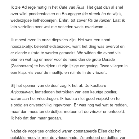
Ik zie Ad regelmatig in het
Café van Ruis
. Het gaat dan al snel
over wild, paddenstoelen en Bourgogne (de streek én de wijn),
wederzijdse liefhebberijen. Enfin, tot zover
Pa de Keizer
. Laat ik
iets vertellen over wat me verleden week overkwam…
Ik moest even in onze diepvries zijn. Het was een soort
noodzakelijk beleefdheidsbezoek, want het ding was overvol en
er diende ruimte te worden gemaakt. We wilden die avond vis
eten en wat lag er meer voor de hand dan de grote Dorade
(Zeebrasem) te bevrijden uit zijn ijzige omgeving. Twee vliegen in
één klap: vis voor de maaltijd en ruimte in de vriezer…
Bij het openen van de deur zag ik het al. De kostbare
Anjouduiven
, laatstleden betrokken van een keurige poelier,
waren aan het vriesdrogen. Ik had ze niet goed verpakt en te
slordig en onverschillig ingevroren. Er was nog wel wat te redden,
maar dan moesten de duifjes meteen uit de vriezer en ontdooid.
Ik heb dat dan maar gedaan.
Nadat de vogeltjes ontdooid waren constateerde Ellen dat het
gelukkig meeviel met de vriesschade. Ze ontdeed de duifjes van