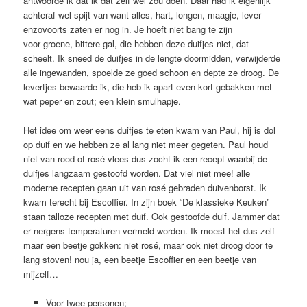
antwoorde ik dat ik dat zelf wel zou doen. Daar had ik eigenlijk
achteraf wel spijt van want alles, hart, longen, maagje, lever
enzovoorts zaten er nog in. Je hoeft niet bang te zijn
voor groene, bittere gal, die hebben deze duifjes niet, dat
scheelt. Ik sneed de duifjes in de lengte doormidden, verwijderde
alle ingewanden, spoelde ze goed schoon en depte ze droog. De
levertjes bewaarde ik, die heb ik apart even kort gebakken met
wat peper en zout; een klein smulhapje.
Het idee om weer eens duifjes te eten kwam van Paul, hij is dol
op duif en we hebben ze al lang niet meer gegeten. Paul houd
niet van rood of rosé vlees dus zocht ik een recept waarbij de
duifjes langzaam gestoofd worden. Dat viel niet mee! alle
moderne recepten gaan uit van rosé gebraden duivenborst. Ik
kwam terecht bij Escoffier. In zijn boek “De klassieke Keuken”
staan talloze recepten met duif. Ook gestoofde duif. Jammer dat
er nergens temperaturen vermeld worden. Ik moest het dus zelf
maar een beetje gokken: niet rosé, maar ook niet droog door te
lang stoven! nou ja, een beetje Escoffier en een beetje van
mijzelf…
Voor twee personen;