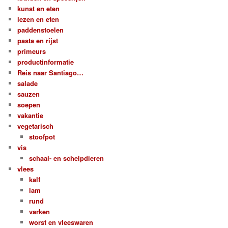
kunst en eten
lezen en eten
paddenstoelen
pasta en rijst
primeurs
productinformatie
Reis naar Santiago…
salade
sauzen
soepen
vakantie
vegetarisch
stoofpot
vis
schaal- en schelpdieren
vlees
kalf
lam
rund
varken
worst en vleeswaren