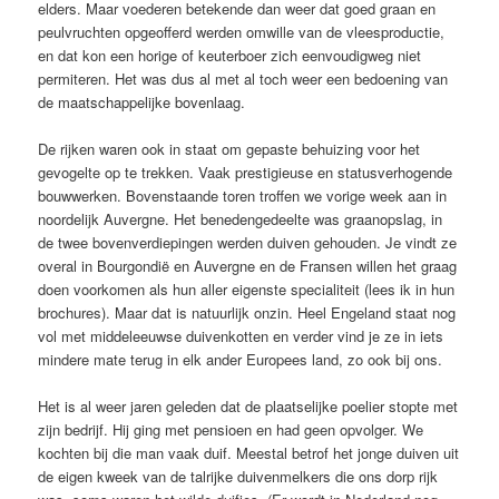
elders. Maar voederen betekende dan weer dat goed graan en
peulvruchten opgeofferd werden omwille van de vleesproductie,
en dat kon een horige of keuterboer zich eenvoudigweg niet
permiteren. Het was dus al met al toch weer een bedoening van
de maatschappelijke bovenlaag.
De rijken waren ook in staat om gepaste behuizing voor het
gevogelte op te trekken. Vaak prestigieuse en statusverhogende
bouwwerken. Bovenstaande toren troffen we vorige week aan in
noordelijk Auvergne. Het benedengedeelte was graanopslag, in
de twee bovenverdiepingen werden duiven gehouden. Je vindt ze
overal in Bourgondië en Auvergne en de Fransen willen het graag
doen voorkomen als hun aller eigenste specialiteit (lees ik in hun
brochures). Maar dat is natuurlijk onzin. Heel Engeland staat nog
vol met middeleeuwse duivenkotten en verder vind je ze in iets
mindere mate terug in elk ander Europees land, zo ook bij ons.
Het is al weer jaren geleden dat de plaatselijke poelier stopte met
zijn bedrijf. Hij ging met pensioen en had geen opvolger. We
kochten bij die man vaak duif. Meestal betrof het jonge duiven uit
de eigen kweek van de talrijke duivenmelkers die ons dorp rijk