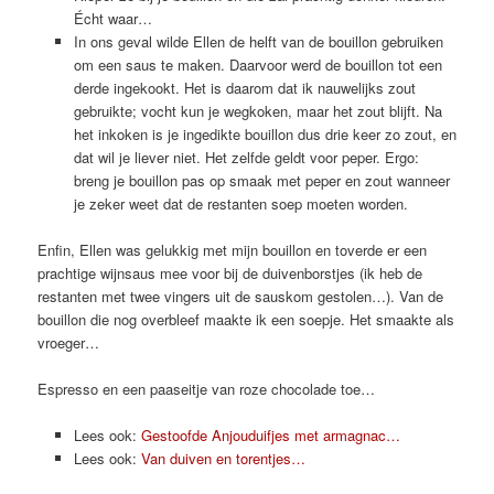
Écht waar…
In ons geval wilde Ellen de helft van de bouillon gebruiken
om een saus te maken. Daarvoor werd de bouillon tot een
derde ingekookt. Het is daarom dat ik nauwelijks zout
gebruikte; vocht kun je wegkoken, maar het zout blijft. Na
het inkoken is je ingedikte bouillon dus drie keer zo zout, en
dat wil je liever niet. Het zelfde geldt voor peper. Ergo:
breng je bouillon pas op smaak met peper en zout wanneer
je zeker weet dat de restanten soep moeten worden.
Enfin, Ellen was gelukkig met mijn bouillon en toverde er een
prachtige wijnsaus mee voor bij de duivenborstjes (ik heb de
restanten met twee vingers uit de sauskom gestolen…). Van de
bouillon die nog overbleef maakte ik een soepje. Het smaakte als
vroeger…
Espresso en een paaseitje van roze chocolade toe…
Lees ook:
Gestoofde Anjouduifjes met armagnac…
Lees ook:
Van duiven en torentjes…