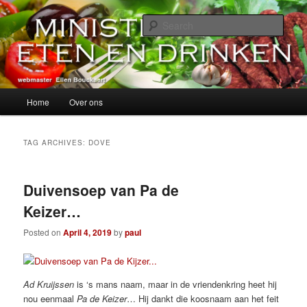
Skip
Skip
alles over eten, drinken en andere genoegens…
to
to
Sear
primary
secondary
content
content
Ministerie van Eten en Drinken
Main
Home
Over ons
menu
TAG ARCHIVES:
DOVE
Duivensoep van Pa de
Keizer…
Posted on
April 4, 2019
by
paul
Ad Kruijssen
is ‘s mans naam, maar in de vriendenkring heet hij
nou eenmaal
Pa de Keizer
… Hij dankt die koosnaam aan het feit