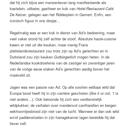
dat hij zich bijna een mensenleven lang manifesteerde als
kastelein, uitbater, gastheer en kok van
Hotel-Restaurant-Café
De Keizer
, gelegen aan het Ridderplein in Gemert. Enfin, een
iconisch figuur in ons dorpje…
Regelmatig was er een kok in dienst van Ad’s bedoening, maar
veel vaker stond hij zelf achter de stoof. Absolute h
aute-cuisine
kwam er niet uit die keuken, maar menig Frans
plattelandsrestaurant zou trots zijn op Ad’s gerechten en in
Duitsland zou zijn keuken
Gutbürgerlich
mogen heten. In de
Nederlandse kookdroefenis van de zestiger en zeventiger jaren
van de vorige eeuw staken Ad’s gerechten aardig boven het
maaiveld uit.
Jagen was een passie van Ad. Op alle soorten eetbaar wild dat
Europa bood heeft hij in zijn carrière geschoten (
like it or not,
‘t is
niet anders…). Ook betoonde hij zich een verdienstelijk
wildplukker; de verhalen over mandenvol cantharellen en bergen
eekhoorntjesbrood zijn niet van de lucht. Wanneer er dan ook wild
en/of paddenstoelen in zijn foeragekamer lagen bereidde hij dat
liever zelf.