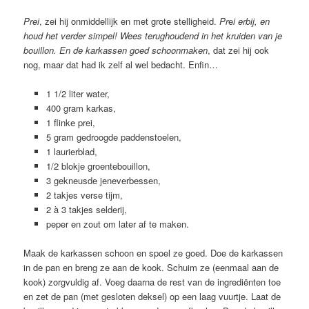
Prei
, zei hij onmiddellijk en met grote stelligheid.
Pr
e
i erbij, en
houd het verder simpel! Wees terughoudend in het kruiden van je
bouillon. En d
e
karkassen goed schoonmaken
, dat zei hij ook
nog, maar dat had ik zelf al wel bedacht. Enfin…
1 1/2 liter water,
400 gram karkas,
1 flinke prei,
5 gram gedroogde paddenstoelen,
1 laurierblad,
1/2 blokje groentebouillon,
3 gekneusde jeneverbessen,
2 takjes verse tijm,
2 à 3 takjes selderij,
peper en zout om later af te maken.
Maak de karkassen schoon en spoel ze goed. Doe de karkassen
in de pan en breng ze aan de kook. Schuim ze (eenmaal aan de
kook) zorgvuldig af. Voeg daarna de rest van de ingrediënten toe
en zet de pan (met gesloten deksel) op een laag vuurtje. Laat de