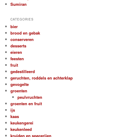
Sumiran
CATEGORIES
bier
brood en gebak
conserveren
desserts
eieren
feesten
fruit
gedestilleerd
geruchten, roddels en achterklap
gevogelte
groenten
peulvruchten
groenten en fruit
ijs
kaas
keukengerei
keukenleed
kruiden en specerijen