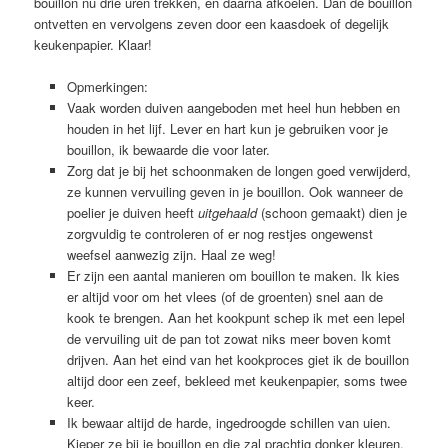
bouillon nu drie uren trekken, en daarna afkoelen. Dan de bouillon
ontvetten en vervolgens zeven door een kaasdoek of degelijk
keukenpapier. Klaar!
Opmerkingen:
Vaak worden duiven aangeboden met heel hun hebben en
houden in het lijf. Lever en hart kun je gebruiken voor je
bouillon, ik bewaarde die voor later.
Zorg dat je bij het schoonmaken de longen goed verwijderd,
ze kunnen vervuiling geven in je bouillon. Ook wanneer de
poelier je duiven heeft
uitgehaald
(schoon gemaakt) dien je
zorgvuldig te controleren of er nog restjes ongewenst
weefsel aanwezig zijn. Haal ze weg!
Er zijn een aantal manieren om bouillon te maken. Ik kies
er altijd voor om het vlees (of de groenten) snel aan de
kook te brengen. Aan het kookpunt schep ik met een lepel
de vervuiling uit de pan tot zowat niks meer boven komt
drijven. Aan het eind van het kookproces giet ik de bouillon
altijd door een zeef, bekleed met keukenpapier, soms twee
keer.
Ik bewaar altijd de harde, ingedroogde schillen van uien.
Kieper ze bij je bouillon en die zal prachtig donker kleuren.