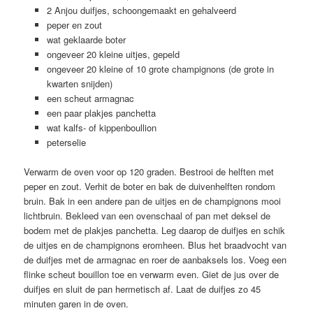
2 Anjou duifjes, schoongemaakt en gehalveerd
peper en zout
wat geklaarde boter
ongeveer 20 kleine uitjes, gepeld
ongeveer 20 kleine of 10 grote champignons (de grote in
kwarten snijden)
een scheut armagnac
een paar plakjes panchetta
wat kalfs- of kippenboullion
peterselie
Verwarm de oven voor op 120 graden. Bestrooi de helften met
peper en zout. Verhit de boter en bak de duivenhelften rondom
bruin. Bak in een andere pan de uitjes en de champignons mooi
lichtbruin. Bekleed van een ovenschaal of pan met deksel de
bodem met de plakjes panchetta. Leg daarop de duifjes en schik
de uitjes en de champignons eromheen. Blus het braadvocht van
de duifjes met de armagnac en roer de aanbaksels los. Voeg een
flinke scheut bouillon toe en verwarm even. Giet de jus over de
duifjes en sluit de pan hermetisch af. Laat de duifjes zo 45
minuten garen in de oven.