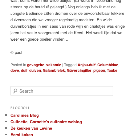
was, soms waren het wilde duifjes. (Er wordt in Nederland nog
steeds op de houtduif gejaagd.) Nog onlangs heb ik met de
Jongste Bediende zitten dromen over de onvoorstelbaar lekkere
duivensoep die we vroeger regelmatig maakten. En wilde
duivenborstjes in een saus van rode wijn en chalotjes was enige
jaren het vaste voorgerecht met de Kerst. Het wordt tijd dat we
weer een goede poelier vinden…
© paul
Posted in
gevogelte
,
vakantie
|
Tagged
Anjou-duif
,
Columbidae
,
dove
,
duif
,
duiven
,
Galambfélék
,
Güvercingiller
,
pigeon
,
Taube
S
e
a
r
BLOGROLL
c
Carolines Blog
h
Culinette, Cornette's culinaire weblog
De keuken van Levine
Eerst koken