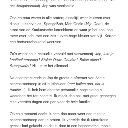
het
Jeugdjournaal
). Jop was voorbereid…
Opa en oma waren in alle staten; eindelijk weer leuteren over
dino’s, kikkervisjes, SpongeBob, Mon Oncle (
Mijn Oom
), de
staat van de Kaukasische korenbloem en waar je het zoal nog
meer over hebt met een zes turven hoge kleuter van vijf. Kortom:
een hartverscheurend weerzien…
Zo’n weerzien is natuurlijk vervuld met verwennerij.
Jop, lust je
knoflookcroutons? Stukje Ouwe Goudse? Bakje chips?
Stroopwafel?
Hij lustte het allemaal…
Na ondergetekende is Jop de grootste afnemer van échte
ossenstaartsoep in dit huishouden (
met ballen opa, dat is
traditie..
.). Ik heb hem daartoe persoonlijk opgeleid en hij
waardeert het ten zeerste. Ik maak dan ook met groot genoegen
elke veertien dagen een pan voor de hele familie…
Op enig moment dacht ik hem dan maar weer een maaltje
ossenstaartsoep aan te praten. Ik vertelde dat ik uitstekend
gehakt had gekocht en dat ik daar in een handomdraai mooie