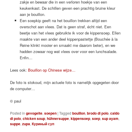
zakje en bewaar die in een verloren hoekje van een
keukenkast. De schillen geven een prachtig bruine kleur
aan je bouillon.
Een soepkip geeft na het bouillon trekken altijd een
overschot aan vlees. Dat is geen straf, écht niet. Een
beetje van het vlees gebruikte ik voor de kippensoep. Ellen
maakte van een ander deel kippenpasteitje (Bouchée à la
Reine klinkt mooier en smaakt me daarom beter), en we
hadden zowaar nog wat vlees over voor een lunchsalade.
Enfin…
Lees ook:
Bouillon op Chinese wijze…
De foto is stokoud, mijn actuele foto is namelijk opgegeten door
de computer…
© paul
Posted in
gevogelte
,
soepen
|
Tagged
bouillon
,
brodo di polo
,
caldo
di polo
,
chicken soup
,
hühnersuppe
,
kippensoep
,
soep
,
sup ayam
,
suppe
,
zupa
,
Куриный суп