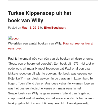
Turkse Kippensoep uit het
boek van Willy
Posted on
May 16, 2013
by
Ellen Bouckaert
We erfden een aantal boeken van Willy,
Paul schreef er hier al
eens over
.
Paul is helemaal wèg van één van de boeken uit deze erfenis:
“Soep, een onbegrensd gerecht”. Een boek uit 1973! Het ziet er
ouderwets uit maar ik moet toegeven dat Paul er al een paar
lekkere recepten uit wist te zoeken. Het boek was opeens een
tijdje ‘kwijt’ maar bleek gewoon in de caravan in Luxemburg te
liggen. Toen Vriend Jan en Ans deze vakantie kwamen logeren
was het dus een logische keuze om maar eens in het
Soepenboek van Willy te gaan zoeken. Vriend Jan is gek op
soep, maakt niet uit welke, als het maar soep is. Ik had al een
bio-kip gekocht dus zocht ik soep met kip. Een eigenaardig