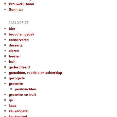
Brouwerij Amai
Sumiran
CATEGORIES
bier
brood en gebak
conserveren
desserts
eieren
feesten
fruit
gedestilleerd
geruchten, roddels en achterklap
gevogelte
groenten
peulvruchten
groenten en fruit
ijs
kaas
keukengerei
keukenleed