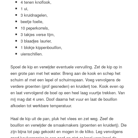
4 tenen knoflook,
1 ui,
3 kruidnagelen,
beetje foelie,
10 peperkorrels,
3 takjes verse tijm,
3 blaadjes laurier,
1 blokje kippenbouillon,
uienschillen.
Spoel de kip en verwijder eventuele vervuiling. Zet de kip op in
een grote pan met het water. Breng aan de kook en schep het
schuim af met een lepel of schuimspaan. Voeg vervolgens de
verdere groenten (grof gesneden) en kruiderij toe. Kook even op
en laat vervolgend de boel op een heel laag vuurtje trekken. Van
mij mag dat 4 uren. Doof daarna het vuur en laat de bouillon
afkoelen tot werkbare temperatuur.
Haal de kip uit de pan, pluk het vlees en zet weg. Zeef de
bouillon en verwijder de smaakmakers (groenten en kruiderij). Die
zijn bijna tot pap gekookt en mogen in de kliko. Leg vervolgens
goed keukenpapier in een zeef en giet er lepel voor lepel de