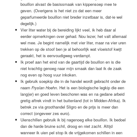
bouillon alvast de basissmaak van kippensoep mee te
geven. (Overigens is het niet zo dat een meer
geparfumeerde bouillon niet breder inzetbaar is, dat-ie wel
degelijk.)
Vier liter water bij de bereiding lijkt veel, ik heb daar al
eerder opmerkingen over gehad. Nou lezer, het valt allemaal
wel mee. Je begint namelijk met vier liter, maar na vier uren
trekken op de stoof ben je al behoorlijk wat vloeistof kwijt
geraakt, het is eenvoudigweg verdampt.
Ik proef aan het eind van de gaartijd de bouillon en is die
niet krachtig genoeg naar mijn smaak dan laat ik de zaak
nog even op hoog vuur inkoken.
Ik gebruik soepkip die in de handel wordt gebracht onder de
naam
Fryslan Hoehn
. Het is een biologische legkip die een
lang(er) en goed leven beschoren was en na gedane arbeid
gretig aftrek vindt in het buitenland (tot in Midden-Afrika). Ik
betrek ze via groothandel Sligro en de prijs is meer dan
correct (ongeveer zes euro).
Uienschillen gebruik ik bij nagenoeg elke bouillon. Ik bedoel
dan de harde bruine schil, droog en niet zacht. Altijd
wanneer ik uien pel stop ik de vrijgekomen schillen in een