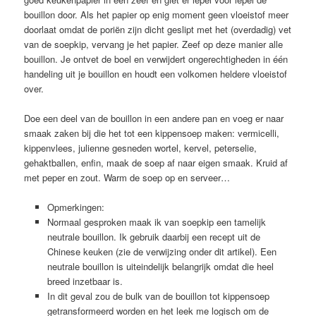
bouillon door. Als het papier op enig moment geen vloeistof meer
doorlaat omdat de poriën zijn dicht geslipt met het (overdadig) vet
van de soepkip, vervang je het papier. Zeef op deze manier alle
bouillon. Je ontvet de boel en verwijdert ongerechtigheden in één
handeling uit je bouillon en houdt een volkomen heldere vloeistof
over.
Doe een deel van de bouillon in een andere pan en voeg er naar
smaak zaken bij die het tot een kippensoep maken: vermicelli,
kippenvlees, julienne gesneden wortel, kervel, peterselie,
gehaktballen, enfin, maak de soep af naar eigen smaak. Kruid af
met peper en zout. Warm de soep op en serveer…
Opmerkingen:
Normaal gesproken maak ik van soepkip een tamelijk
neutrale bouillon. Ik gebruik daarbij een recept uit de
Chinese keuken (zie de verwijzing onder dit artikel). Een
neutrale bouillon is uiteindelijk belangrijk omdat die heel
breed inzetbaar is.
In dit geval zou de bulk van de bouillon tot kippensoep
getransformeerd worden en het leek me logisch om de