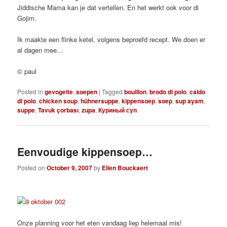
Jiddische Mama kan je dat vertellen. En het werkt ook voor di
Gojim.
Ik maakte een flinke ketel, volgens beproefd recept. We doen er
al dagen mee…
© paul
Posted in
gevogelte
,
soepen
|
Tagged
bouillon
,
brodo di polo
,
caldo
di polo
,
chicken soup
,
hühnersuppe
,
kippensoep
,
soep
,
sup ayam
,
suppe
,
Tavuk çorbası
,
zupa
,
Куриный суп
Eenvoudige kippensoep…
Posted on
October 9, 2007
by
Ellen Bouckaert
Onze planning voor het eten vandaag liep helemaal mis!