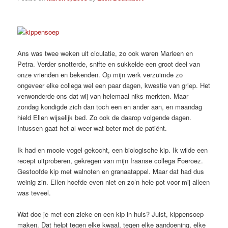
Ans was twee weken uit ciculatie, zo ook waren Marleen en
Petra. Verder snotterde, snifte en sukkelde een groot deel van
onze vrienden en bekenden. Op mijn werk verzuimde zo
ongeveer elke collega wel een paar dagen, kwestie van griep. Het
verwonderde ons dat wij van helemaal niks merkten. Maar
zondag kondigde zich dan toch een en ander aan, en maandag
hield Ellen wijselijk bed. Zo ook de daarop volgende dagen.
Intussen gaat het al weer wat beter met de patiënt.
Ik had en mooie vogel gekocht, een biologische kip. Ik wilde een
recept uitproberen, gekregen van mijn Iraanse collega Foeroez.
Gestoofde kip met walnoten en granaatappel. Maar dat had dus
weinig zin. Ellen hoefde even niet en zo’n hele pot voor mij alleen
was teveel.
Wat doe je met een zieke en een kip in huis? Juist, kippensoep
maken. Dat helpt tegen elke kwaal, tegen elke aandoening, elke