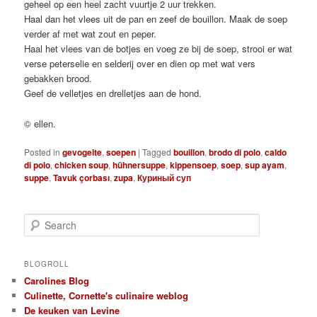
geheel op een heel zacht vuurtje 2 uur trekken.
Haal dan het vlees uit de pan en zeef de bouillon. Maak de soep
verder af met wat zout en peper.
Haal het vlees van de botjes en voeg ze bij de soep, strooi er wat
verse peterselie en selderij over en dien op met wat vers
gebakken brood.
Geef de velletjes en drelletjes aan de hond.
© ellen.
Posted in
gevogelte
,
soepen
|
Tagged
bouillon
,
brodo di polo
,
caldo
di polo
,
chicken soup
,
hühnersuppe
,
kippensoep
,
soep
,
sup ayam
,
suppe
,
Tavuk çorbası
,
zupa
,
Куриный суп
S
e
a
r
BLOGROLL
c
Carolines Blog
h
Culinette, Cornette's culinaire weblog
De keuken van Levine