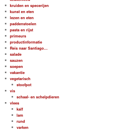
kruiden en specerijen
kunst en eten
lezen en eten
paddenstoelen
pasta en rijst
primeurs
productinformatie
Reis naar Santiago…
salade
sauzen
soepen
vakantie
vegetarisch
stoofpot
vis
schaal- en schelpdieren
vlees
kalf
lam
rund
varken