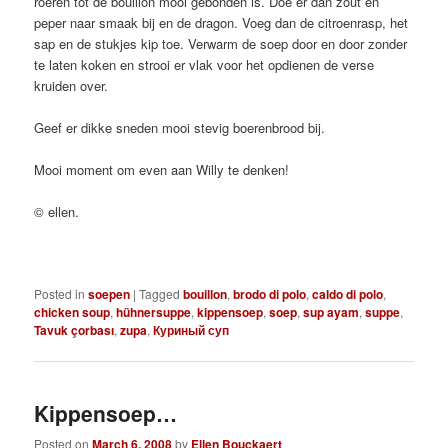
roeren tot de bouillon mooi gebonden is. Doe er dan zout en
peper naar smaak bij en de dragon. Voeg dan de citroenrasp, het
sap en de stukjes kip toe. Verwarm de soep door en door zonder
te laten koken en strooi er vlak voor het opdienen de verse
kruiden over.
Geef er dikke sneden mooi stevig boerenbrood bij.
Mooi moment om even aan Willy te denken!
© ellen.
Posted in
soepen
|
Tagged
bouillon
,
brodo di polo
,
caldo di polo
,
chicken soup
,
hühnersuppe
,
kippensoep
,
soep
,
sup ayam
,
suppe
,
Tavuk çorbası
,
zupa
,
Куриный суп
Kippensoep…
Posted on
March 6, 2008
by
Ellen Bouckaert