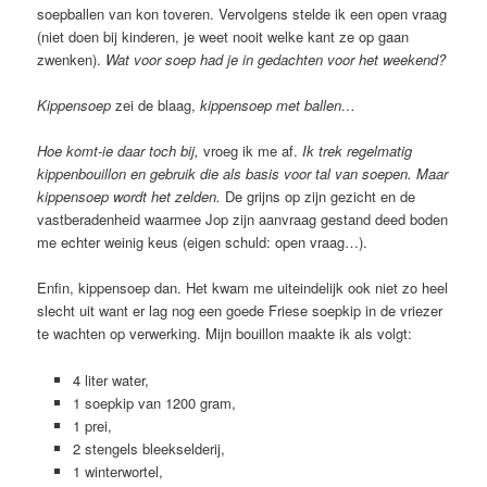
soepballen van kon toveren. Vervolgens stelde ik een open vraag
(niet doen bij kinderen, je weet nooit welke kant ze op gaan
zwenken).
Wat voor soep had je in gedachten voor het weekend?
Kippensoep
zei de blaag,
kippensoep met ballen…
Hoe komt-ie daar toch bij,
vroeg ik me af.
Ik trek regelmatig
kippenbouillon en gebruik die als basis voor tal van soepen. Maar
kippensoep wordt het zelden.
De grijns op zijn gezicht en de
vastberadenheid waarmee Jop zijn aanvraag gestand deed boden
me echter weinig keus (eigen schuld: open vraag…).
Enfin, kippensoep dan. Het kwam me uiteindelijk ook niet zo heel
slecht uit want er lag nog een goede Friese soepkip in de vriezer
te wachten op verwerking. Mijn bouillon maakte ik als volgt:
4 liter water,
1 soepkip van 1200 gram,
1 prei,
2 stengels bleekselderij,
1 winterwortel,