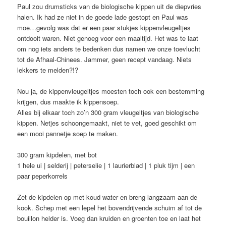
Paul zou drumsticks van de biologische kippen uit de diepvries
halen. Ik had ze niet in de goede lade gestopt en Paul was
moe…gevolg was dat er een paar stukjes kippenvleugeltjes
ontdooit waren. Niet genoeg voor een maaltijd. Het was te laat
om nog iets anders te bedenken dus namen we onze toevlucht
tot de Afhaal-Chinees. Jammer, geen recept vandaag. Niets
lekkers te melden?!?
Nou ja, de kippenvleugeltjes moesten toch ook een bestemming
krijgen, dus maakte ik kippensoep.
Alles bij elkaar toch zo’n 300 gram vleugeltjes van biologische
kippen. Netjes schoongemaakt, niet te vet, goed geschikt om
een mooi pannetje soep te maken.
300 gram kipdelen, met bot
1 hele ui | selderij | peterselie | 1 laurierblad | 1 pluk tijm | een
paar peperkorrels
Zet de kipdelen op met koud water en breng langzaam aan de
kook. Schep met een lepel het bovendrijvende schuim af tot de
bouillon helder is. Voeg dan kruiden en groenten toe en laat het