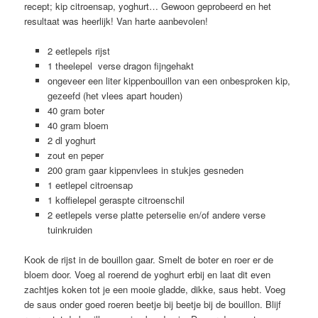
recept; kip citroensap, yoghurt… Gewoon geprobeerd en het
resultaat was heerlijk! Van harte aanbevolen!
2 eetlepels rijst
1 theelepel verse dragon fijngehakt
ongeveer een liter kippenbouillon van een onbesproken kip,
gezeefd (het vlees apart houden)
40 gram boter
40 gram bloem
2 dl yoghurt
zout en peper
200 gram gaar kippenvlees in stukjes gesneden
1 eetlepel citroensap
1 koffielepel geraspte citroenschil
2 eetlepels verse platte peterselie en/of andere verse
tuinkruiden
Kook de rijst in de bouillon gaar. Smelt de boter en roer er de
bloem door. Voeg al roerend de yoghurt erbij en laat dit even
zachtjes koken tot je een mooie gladde, dikke, saus hebt. Voeg
de saus onder goed roeren beetje bij beetje bij de bouillon. Blijf