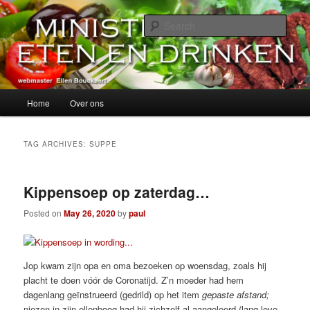
Skip
Skip
alles over eten, drinken en andere genoegens…
to
to
Sear
primary
secondary
content
content
Ministerie van Eten en Drinken
Main
Home
Over ons
menu
TAG ARCHIVES:
SUPPE
Kippensoep op zaterdag…
Posted on
May 26, 2020
by
paul
Jop kwam zijn opa en oma bezoeken op woensdag, zoals hij
placht te doen vóór de Coronatijd. Z’n moeder had hem
dagenlang geïnstrueerd (gedrild) op het item
gepaste afstand;
niezen in zijn ellenboog had hij zichzelf al aangeleerd (lang leve