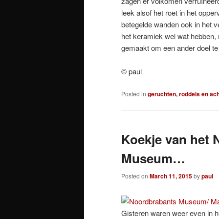
zagen er volkomen verruïneerd
leek alsof het roet in het oppe
betegelde wanden ook in het ve
het keramiek wel wat hebben, m
gemaakt om een ander doel te
© paul
Posted in
geruchten, roddels en ac
Koekje van het 
Museum…
Posted on
March 11, 2015
by
paul
Gisteren waren weer even in 