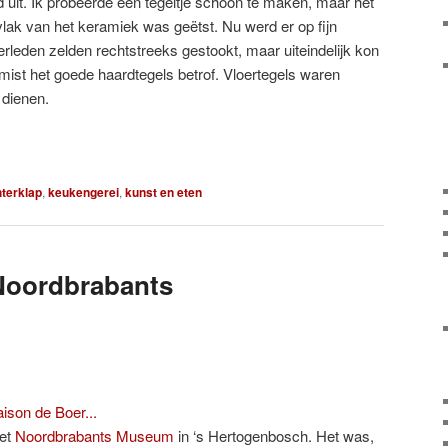
 uit. Ik probeerde een tegeltje schoon te maken, maar het
rvlak van het keramiek was geëtst. Nu werd er op fijn
rleden zelden rechtstreeks gestookt, maar uiteindelijk kon
ist het goede haardtegels betrof. Vloertegels waren
 dienen.
hterklap
,
keukengerei
,
kunst en eten
Noordbrabants
het
Noordbrabants Museum
in ‘s Hertogenbosch. Het was,