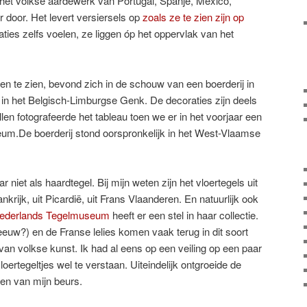
 het volkse aardewerk van Portugal, Spanje, Mexico,
r door. Het levert versiersels op
zoals ze te zien zijn op
ties zelfs voelen, ze liggen óp het oppervlak van het
ven te zien, bevond zich in de schouw van een boerderij in
in het Belgisch-Limburgse Genk. De decoraties zijn deels
llen fotografeerde het tableau toen we er in het voorjaar een
um.De boerderij stond oorspronkelijk in het West-Vlaamse
r niet als haardtegel. Bij mijn weten zijn het vloertegels uit
nkrijk, uit Picardië, uit Frans Vlaanderen. En natuurlijk ook
ederlands Tegelmuseum
heeft er een stel in haar collectie.
euw?) en de Franse lelies komen vaak terug in dit soort
e van volkse kunst. Ik had al eens op een veiling op een paar
loertegeltjes wel te verstaan. Uiteindelijk ontgroeide de
en van mijn beurs.