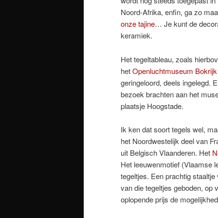
wordt nog steeds toegepast in
Noord-Afrika, enfin, ga zo maa
onze tajine
… Je kunt de decora
keramiek.
Het tegeltableau, zoals hierbo
het
Openluchtmuseum Bokrijk
geringeloord, deels ingelegd. E
bezoek brachten aan het muse
plaatsje Hoogstade.
Ik ken dat soort tegels wel, maa
het Noordwestelijk deel van Fra
uit Belgisch Vlaanderen. Het
N
Het leeuwenmotief (Vlaamse le
tegeltjes. Een prachtig staaltj
van die tegeltjes geboden, op v
oplopende prijs de mogelijkhed