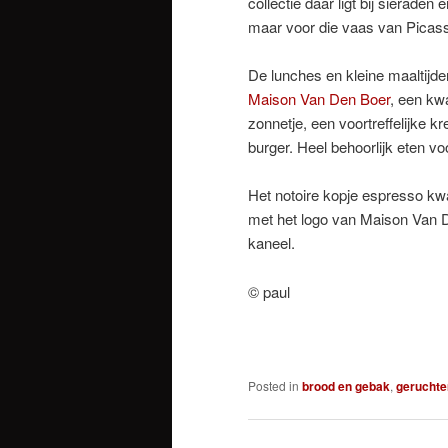
collectie daar ligt bij sierade
maar voor die vaas van Picas
De lunches en kleine maaltij
Maison Van Den Boer
, een kwa
zonnetje, een voortreffelijke kr
burger. Heel behoorlijk eten
Het notoire kopje espresso kw
met het logo van Maison Van D
kaneel.
© paul
Posted in
brood en gebak
,
geruchte