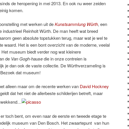
er sinds de heropening in mei 2013. En ook nu weer zeiden
weinig komen.
toonstelling met werken uit de
Kunstsammlung Würth
, een
 industrieel Reinholt Würth. De man heeft wat breed
aarom geen absolute topstukken terug, maar wat je wel te
ite waard. Het is een bont overzicht van de moderne, veelal
 Het museum biedt verder nog wat kleinere
aan de
Van Gogh-hause
die in onze contreien is
ijk je dan ook de vaste collectie. De Würthverzameling is
ar. Bezoek dat museum!
s het alleen maar om de recente werken van
David Hockney
eldt dat het niet de allerbeste schilderijen betreft, maar
rukwekkend…
e er toch bent, om even naar de eerste en tweede etage te
Stedelijk museum van Den Bosch. Het zwaartepunt van hun