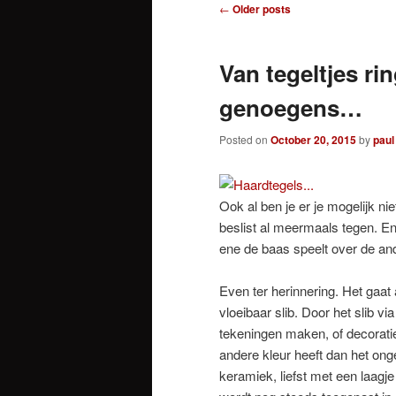
Post
←
Older posts
navigation
Van tegeltjes ri
genoegens…
Posted on
October 20, 2015
by
paul
Ook al ben je er je mogelijk n
beslist al meermaals tegen. En
ene de baas speelt over de an
Even ter herinnering. Het gaat 
vloeibaar slib. Door het slib vi
tekeningen maken, of decoratiev
andere kleur heeft dan het on
keramiek, liefst met een laagje