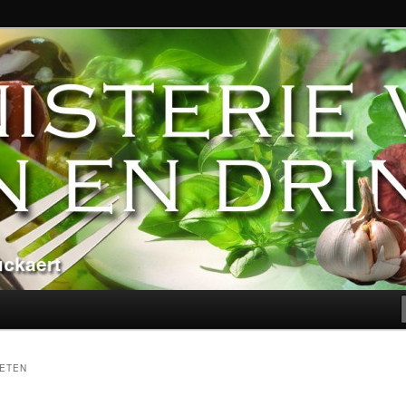
ndere genoegens…
n Eten en Drinken
 ETEN