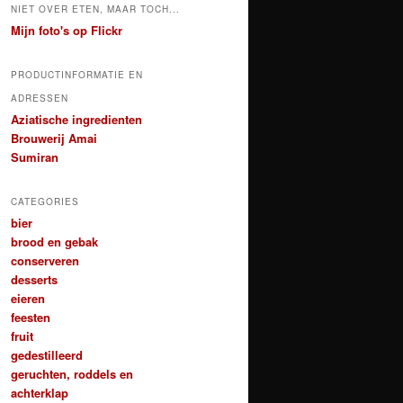
NIET OVER ETEN, MAAR TOCH...
Mijn foto's op Flickr
PRODUCTINFORMATIE EN
ADRESSEN
Aziatische ingredienten
Brouwerij Amai
Sumiran
CATEGORIES
bier
brood en gebak
conserveren
desserts
eieren
feesten
fruit
gedestilleerd
geruchten, roddels en
achterklap