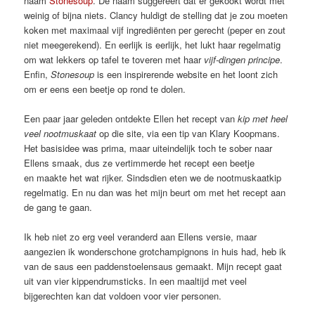
naam
Stonesoup
. De naam suggereert dat er gekookt wordt met
weinig of bijna niets. Clancy huldigt de stelling dat je zou moeten
koken met maximaal vijf ingrediënten per gerecht (peper en zout
niet meegerekend). En eerlijk is eerlijk, het lukt haar regelmatig
om wat lekkers op tafel te toveren met haar
vijf-dingen principe
.
Enfin,
Stonesoup
is een inspirerende website en het loont zich
om er eens een beetje op rond te dolen.
Een paar jaar geleden ontdekte Ellen het recept van
kip met heel
veel nootmuskaat
op die site, via een tip van Klary Koopmans.
Het basisidee was prima, maar uiteindelijk toch te sober naar
Ellens smaak, dus ze vertimmerde het recept een beetje
en maakte het wat rijker. Sindsdien eten we de nootmuskaatkip
regelmatig. En nu dan was het mijn beurt om met het recept aan
de gang te gaan.
Ik heb niet zo erg veel veranderd aan Ellens versie, maar
aangezien ik wonderschone grotchampignons in huis had, heb ik
van de saus een paddenstoelensaus gemaakt. Mijn recept gaat
uit van vier kippendrumsticks. In een maaltijd met veel
bijgerechten kan dat voldoen voor vier personen.