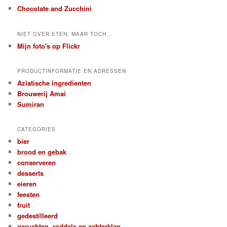
Chocolate and Zucchini
NIET OVER ETEN, MAAR TOCH...
Mijn foto's op Flickr
PRODUCTINFORMATIE EN ADRESSEN
Aziatische ingredienten
Brouwerij Amai
Sumiran
CATEGORIES
bier
brood en gebak
conserveren
desserts
eieren
feesten
fruit
gedestilleerd
geruchten, roddels en achterklap