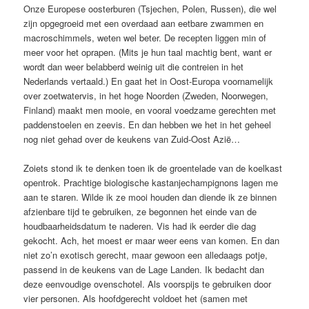
Onze Europese oosterburen (Tsjechen, Polen, Russen), die wel
zijn opgegroeid met een overdaad aan eetbare zwammen en
macroschimmels, weten wel beter. De recepten liggen min of
meer voor het oprapen. (Mits je hun taal machtig bent, want er
wordt dan weer belabberd weinig uit die contreien in het
Nederlands vertaald.) En gaat het in Oost-Europa voornamelijk
over zoetwatervis, in het hoge Noorden (Zweden, Noorwegen,
Finland) maakt men mooie, en vooral voedzame gerechten met
paddenstoelen en zeevis. En dan hebben we het in het geheel
nog niet gehad over de keukens van Zuid-Oost Azië…
Zoiets stond ik te denken toen ik de groentelade van de koelkast
opentrok. Prachtige biologische kastanjechampignons lagen me
aan te staren. Wilde ik ze mooi houden dan diende ik ze binnen
afzienbare tijd te gebruiken, ze begonnen het einde van de
houdbaarheidsdatum te naderen. Vis had ik eerder die dag
gekocht. Ach, het moest er maar weer eens van komen. En dan
niet zo’n exotisch gerecht, maar gewoon een alledaags potje,
passend in de keukens van de Lage Landen. Ik bedacht dan
deze eenvoudige ovenschotel. Als voorspijs te gebruiken door
vier personen. Als hoofdgerecht voldoet het (samen met