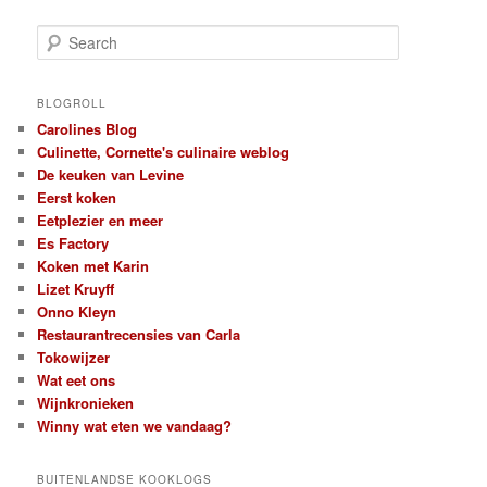
S
e
a
r
BLOGROLL
c
Carolines Blog
h
Culinette, Cornette's culinaire weblog
De keuken van Levine
Eerst koken
Eetplezier en meer
Es Factory
Koken met Karin
Lizet Kruyff
Onno Kleyn
Restaurantrecensies van Carla
Tokowijzer
Wat eet ons
Wijnkronieken
Winny wat eten we vandaag?
BUITENLANDSE KOOKLOGS