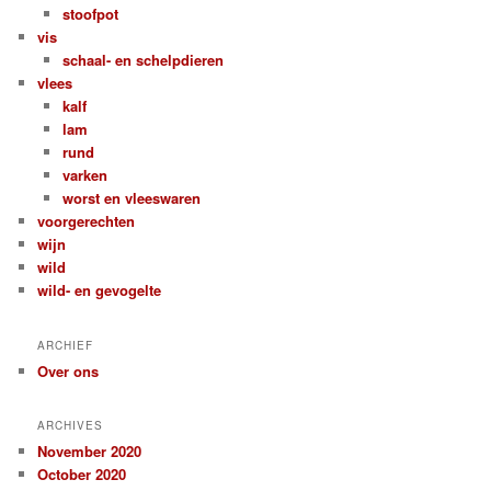
stoofpot
vis
schaal- en schelpdieren
vlees
kalf
lam
rund
varken
worst en vleeswaren
voorgerechten
wijn
wild
wild- en gevogelte
ARCHIEF
Over ons
ARCHIVES
November 2020
October 2020