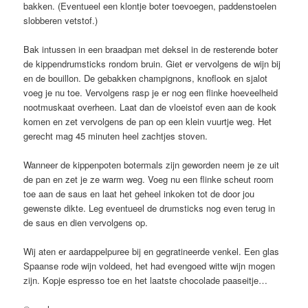
bakken. (Eventueel een klontje boter toevoegen, paddenstoelen
slobberen vetstof.)
Bak intussen in een braadpan met deksel in de resterende boter
de kippendrumsticks rondom bruin. Giet er vervolgens de wijn bij
en de bouillon. De gebakken champignons, knoflook en sjalot
voeg je nu toe. Vervolgens rasp je er nog een flinke hoeveelheid
nootmuskaat overheen. Laat dan de vloeistof even aan de kook
komen en zet vervolgens de pan op een klein vuurtje weg. Het
gerecht mag 45 minuten heel zachtjes stoven.
Wanneer de kippenpoten botermals zijn geworden neem je ze uit
de pan en zet je ze warm weg. Voeg nu een flinke scheut room
toe aan de saus en laat het geheel inkoken tot de door jou
gewenste dikte. Leg eventueel de drumsticks nog even terug in
de saus en dien vervolgens op.
Wij aten er aardappelpuree bij en gegratineerde venkel. Een glas
Spaanse rode wijn voldeed, het had evengoed witte wijn mogen
zijn. Kopje espresso toe en het laatste chocolade paaseitje…