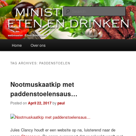
Skip
Skip
alles over eten, drinken en andere genoegens…
to
to
Sear
primary
secondary
content
content
Ministerie van Eten en Drinken
Main
Home
Over ons
menu
TAG ARCHIVES:
PADDENSTOELEN
Nootmuskaatkip met
paddenstoelensaus…
Posted on
April 22, 2017
by
paul
Jules Clancy houdt er een website op na, luisterend naar de