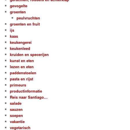
gevogelte
groenten
peulvruchten
groenten en fruit
ijs
kaas
keukengerei
keukenleed
kruiden en specerijen
kunst en eten
lezen en eten
paddenstoelen
pasta en rijst
primeurs
productinformatie
Reis naar Santiago…
salade
sauzen
soepen
vakantie
vegetarisch