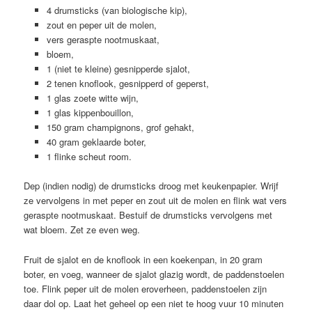
4 drumsticks (van biologische kip),
zout en peper uit de molen,
vers geraspte nootmuskaat,
bloem,
1 (niet te kleine) gesnipperde sjalot,
2 tenen knoflook, gesnipperd of geperst,
1 glas zoete witte wijn,
1 glas kippenbouillon,
150 gram champignons, grof gehakt,
40 gram geklaarde boter,
1 flinke scheut room.
Dep (indien nodig) de drumsticks droog met keukenpapier. Wrijf
ze vervolgens in met peper en zout uit de molen en flink wat vers
geraspte nootmuskaat. Bestuif de drumsticks vervolgens met
wat bloem. Zet ze even weg.
Fruit de sjalot en de knoflook in een koekenpan, in 20 gram
boter, en voeg, wanneer de sjalot glazig wordt, de paddenstoelen
toe. Flink peper uit de molen eroverheen, paddenstoelen zijn
daar dol op. Laat het geheel op een niet te hoog vuur 10 minuten