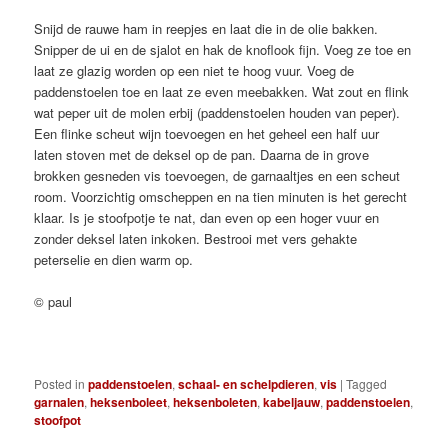
Snijd de rauwe ham in reepjes en laat die in de olie bakken.
Snipper de ui en de sjalot en hak de knoflook fijn. Voeg ze toe en
laat ze glazig worden op een niet te hoog vuur. Voeg de
paddenstoelen toe en laat ze even meebakken. Wat zout en flink
wat peper uit de molen erbij (paddenstoelen houden van peper).
Een flinke scheut wijn toevoegen en het geheel een half uur
laten stoven met de deksel op de pan. Daarna de in grove
brokken gesneden vis toevoegen, de garnaaltjes en een scheut
room. Voorzichtig omscheppen en na tien minuten is het gerecht
klaar. Is je stoofpotje te nat, dan even op een hoger vuur en
zonder deksel laten inkoken. Bestrooi met vers gehakte
peterselie en dien warm op.
© paul
Posted in
paddenstoelen
,
schaal- en schelpdieren
,
vis
|
Tagged
garnalen
,
heksenboleet
,
heksenboleten
,
kabeljauw
,
paddenstoelen
,
stoofpot