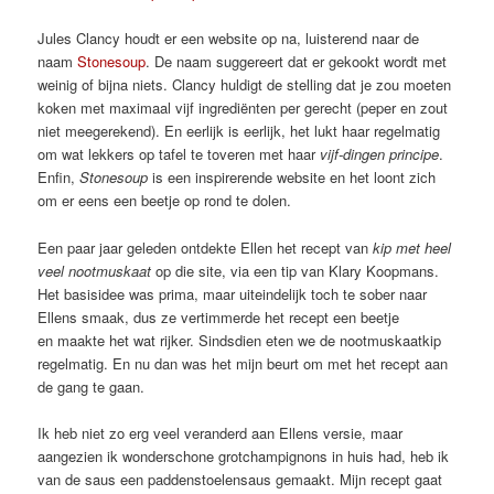
Jules Clancy houdt er een website op na, luisterend naar de
naam
Stonesoup
. De naam suggereert dat er gekookt wordt met
weinig of bijna niets. Clancy huldigt de stelling dat je zou moeten
koken met maximaal vijf ingrediënten per gerecht (peper en zout
niet meegerekend). En eerlijk is eerlijk, het lukt haar regelmatig
om wat lekkers op tafel te toveren met haar
vijf-dingen principe
.
Enfin,
Stonesoup
is een inspirerende website en het loont zich
om er eens een beetje op rond te dolen.
Een paar jaar geleden ontdekte Ellen het recept van
kip met heel
veel nootmuskaat
op die site, via een tip van Klary Koopmans.
Het basisidee was prima, maar uiteindelijk toch te sober naar
Ellens smaak, dus ze vertimmerde het recept een beetje
en maakte het wat rijker. Sindsdien eten we de nootmuskaatkip
regelmatig. En nu dan was het mijn beurt om met het recept aan
de gang te gaan.
Ik heb niet zo erg veel veranderd aan Ellens versie, maar
aangezien ik wonderschone grotchampignons in huis had, heb ik
van de saus een paddenstoelensaus gemaakt. Mijn recept gaat