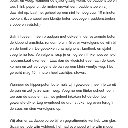
boter, en voeg, wanneer de sjalot glazig wordt, de paddenstoelen
toe. Flink peper uit de molen eroverheen, paddenstoelen zijn
daar dol op. Laat het geheel op een niet te hoog vuur 10 minuten
bakken. (Eventueel een klontje boter toevoegen, paddenstoelen
slobberen vetstof.)
Bak intussen in een braadpan met deksel in de resterende boter
de kippendrumsticks rondom bruin. Giet er vervolgens de wijn bij
en de bouillon. De gebakken champignons, knoflook en sjalot
voeg je nu toe. Vervolgens rasp je er nog een flinke hoeveelheid
nootmuskaat overheen. Laat dan de vloeistof even aan de kook
komen en zet vervolgens de pan op een klein vuurtje weg. Het
gerecht mag 45 minuten heel zachtjes stoven.
Wanneer de kippenpoten botermals zijn geworden neem je ze uit
de pan en zet je ze warm weg. Voeg nu een flinke scheut room
toe aan de saus en laat het geheel inkoken tot de door jou
gewenste dikte. Leg eventueel de drumsticks nog even terug in
de saus en dien vervolgens op.
Wij aten er aardappelpuree bij en gegratineerde venkel. Een glas
Spaanse rode wijn voldeed, het had evengoed witte wijn mogen