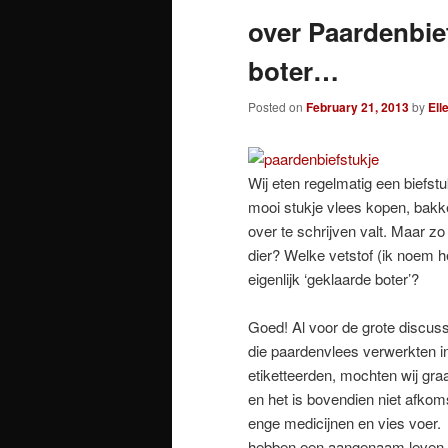
over Paardenbie
boter…
Posted on
February 21, 2013
by
Ell
Wij eten regelmatig een biefst
mooi stukje vlees kopen, bakken
over te schrijven valt. Maar zo
dier? Welke vetstof (ik noem 
eigenlijk ‘geklaarde boter’?
Goed! Al voor de grote discuss
die paardenvlees verwerkten in
etiketteerden, mochten wij gra
en het is bovendien niet afkom
enge medicijnen en vies voer
hebben een aangenaam leven g