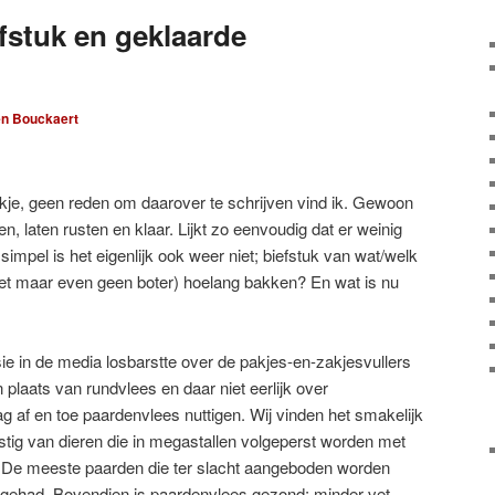
fstuk en geklaarde
en Bouckaert
ukje, geen reden om daarover te schrijven vind ik. Gewoon
, laten rusten en klaar. Lijkt zo eenvoudig dat er weinig
 simpel is het eigenlijk ook weer niet; biefstuk van wat/welk
het maar even geen boter) hoelang bakken? En wat is nu
ie in de media losbarstte over de pakjes-en-zakjesvullers
 plaats van rundvlees en daar niet eerlijk over
ag af en toe paardenvlees nuttigen. Wij vinden het smakelijk
stig van dieren die in megastallen volgeperst worden met
. De meeste paarden die ter slacht aangeboden worden
ehad. Bovendien is paardenvlees gezond; minder vet,