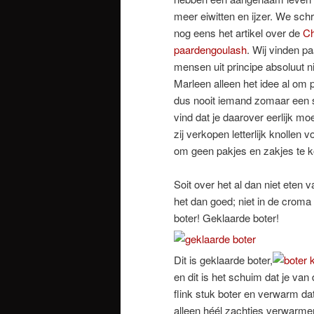
meer eiwitten en ijzer. We schr
nog eens het artikel over de
Ch
paardengoulash
. Wij vinden p
mensen uit principe absoluut nie
Marleen alleen het idee al om p
dus nooit iemand zomaar een s
vind dat je daarover eerlijk m
zij verkopen letterlijk knolle
om geen pakjes en zakjes te 
Soit over het al dan niet eten 
het dan goed; niet in de cro
boter! Geklaarde boter!
Dit is geklaarde boter,
en dit is het schuim dat je va
flink stuk boter en verwarm dat
alleen héél zachtjes verwarmen.