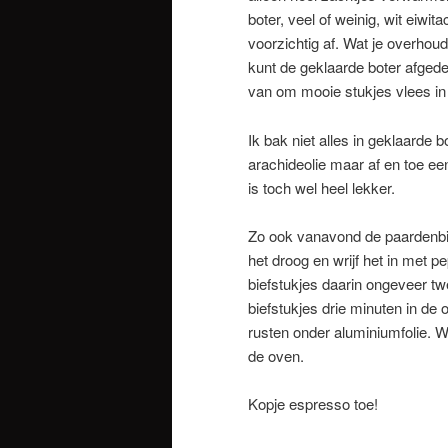
boter, veel of weinig, wit eiw
voorzichtig af. Wat je overhoud
kunt de geklaarde boter afgede
van om mooie stukjes vlees in
Ik bak niet alles in geklaarde 
arachideolie maar af en toe ee
is toch wel heel lekker.
Zo ook vanavond de paardenbi
het droog en wrijf het in met p
biefstukjes daarin ongeveer t
biefstukjes drie minuten in de 
rusten onder aluminiumfolie. Wi
de oven.
Kopje espresso toe!