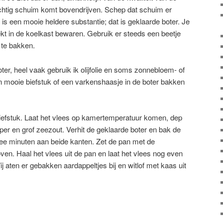
itachtig schuim komt bovendrijven. Schep dat schuim er
 is een mooie heldere substantie; dat is geklaarde boter. Je
kt in de koelkast bewaren. Gebruik er steeds een beetje
 te bakken.
boter, heel vaak gebruik ik olijfolie en soms zonnebloem- of
n mooie biefstuk of een varkenshaasje in de boter bakken
efstuk. Laat het vlees op kamertemperatuur komen, dep
eper en grof zeezout. Verhit de geklaarde boter en bak de
wee minuten aan beide kanten. Zet de pan met de
oven. Haal het vlees uit de pan en laat het vlees nog even
j aten er gebakken aardappeltjes bij en witlof met kaas uit