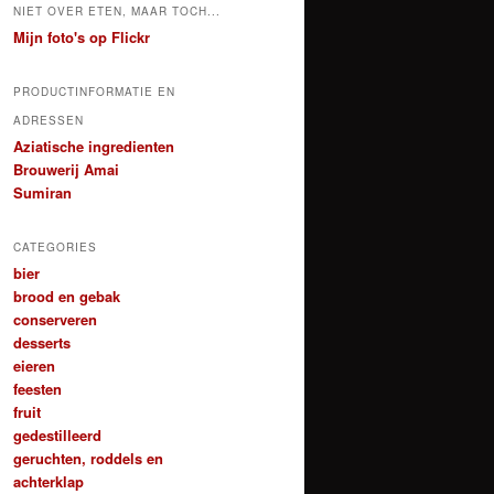
NIET OVER ETEN, MAAR TOCH...
Mijn foto's op Flickr
PRODUCTINFORMATIE EN
ADRESSEN
Aziatische ingredienten
Brouwerij Amai
Sumiran
CATEGORIES
bier
brood en gebak
conserveren
desserts
eieren
feesten
fruit
gedestilleerd
geruchten, roddels en
achterklap