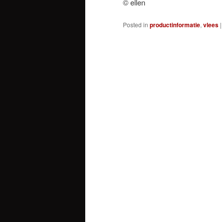
© ellen
Posted in
productinformatie
,
vlees