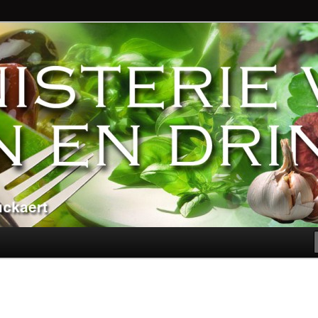
ndere genoegens…
n Eten en Drinken