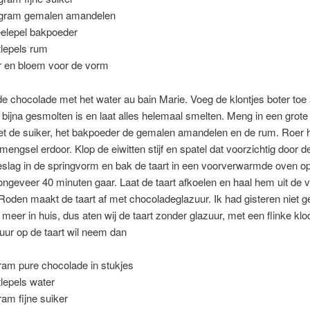
gram gemalen amandelen
eelepel bakpoeder
tlepels rum
r en bloem voor de vorm
 chocolade met het water au bain Marie. Voeg de klontjes boter toe 
bijna gesmolten is en laat alles helemaal smelten. Meng in een grot
et de suiker, het bakpoeder de gemalen amandelen en de rum. Roer 
engsel erdoor. Klop de eiwitten stijf en spatel dat voorzichtig door 
eslag in de springvorm en bak de taart in een voorverwarmde oven o
ongeveer 40 minuten gaar. Laat de taart afkoelen en haal hem uit de 
oden maakt de taart af met chocoladeglazuur. Ik had gisteren niet 
meer in huis, dus aten wij de taart zonder glazuur, met een flinke kl
zuur op de taart wil neem dan
ram pure chocolade in stukjes
tlepels water
ram fijne suiker