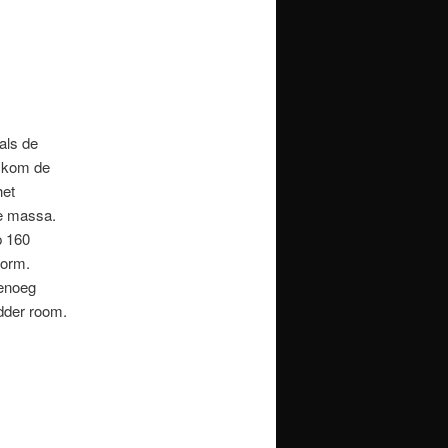
als de
e kom de
het
de massa.
p 160
vorm.
genoeg
odder room.