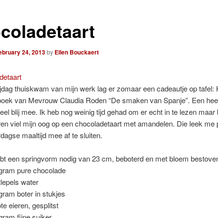
coladetaart
ebruary 24, 2013
by
Ellen Bouckaert
ijdag thuiskwam van mijn werk lag er zomaar een cadeautje op tafel: 
boek van Mevrouw Claudia Roden “De smaken van Spanje”. Een heerl
heel blij mee. Ik heb nog weinig tijd gehad om er echt in te lezen maar b
en viel mijn oog op een chocoladetaart met amandelen. Die leek me 
dagse maaltijd mee af te sluiten.
ebt een springvorm nodig van 23 cm, beboterd en met bloem bestove
gram pure chocolade
tlepels water
gram boter in stukjes
te eieren, gesplitst
gram fijne suiker