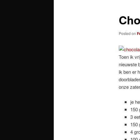
Cho
Posted on
F
Toen ik vr
nieuwste 
ik ben er 
doorblader
onze zater
je h
150 
3 ee
150 
4 gro
100 