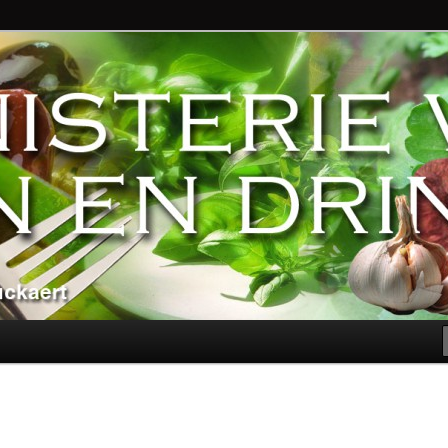
ndere genoegens…
n Eten en Drinken