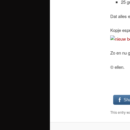
25 g
Dat alles 
Kopje espr
Zo en nu g
© ellen.
Sh
This entry w