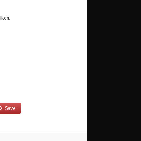
ijken.
Save