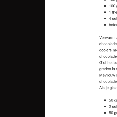
100 
1 th
4 ee
bote
Verwarm de
chocolade 
dooiers m
chocoladem
Giet het b
graden in 
Mevrouw R
chocolade 
Als je gla
50 g
2 ee
50 g