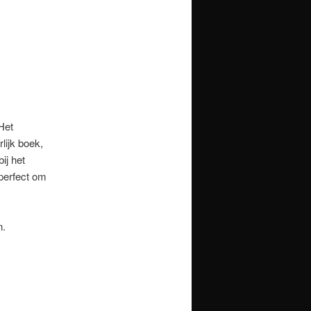
Het
ijk boek,
ij het
perfect om
n.