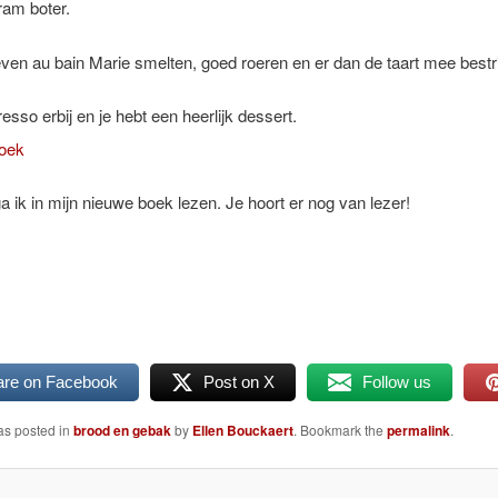
ram boter.
even au bain Marie smelten, goed roeren en er dan de taart mee bestr
esso erbij en je hebt een heerlijk dessert.
a ik in mijn nieuwe boek lezen. Je hoort er nog van lezer!
are on Facebook
Post on X
Follow us
as posted in
brood en gebak
by
Ellen Bouckaert
. Bookmark the
permalink
.