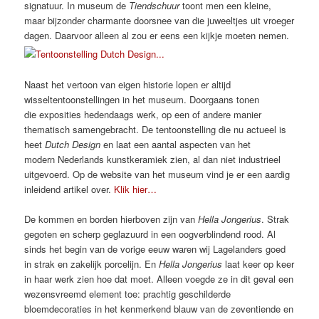
signatuur. In museum de
Tiendschuur
toont men een kleine,
maar bijzonder charmante doorsnee van die juweeltjes uit vroeger
dagen. Daarvoor alleen al zou er eens een kijkje moeten nemen.
Naast het vertoon van eigen historie lopen er altijd
wisseltentoonstellingen in het museum. Doorgaans tonen
die exposities hedendaags werk, op een of andere manier
thematisch samengebracht. De tentoonstelling die nu actueel is
heet
Dutch Design
en laat een aantal aspecten van het
modern Nederlands kunstkeramiek zien, al dan niet industrieel
uitgevoerd. Op de website van het museum vind je er een aardig
inleidend artikel over.
Klik hier…
De kommen en borden hierboven zijn van
Hella Jongerius
. Strak
gegoten en scherp geglazuurd in een oogverblindend rood. Al
sinds het begin van de vorige eeuw waren wij Lagelanders goed
in strak en zakelijk porcelijn. En
Hella Jongerius
laat keer op keer
in haar werk zien hoe dat moet. Alleen voegde ze in dit geval een
wezensvreemd element toe: prachtig geschilderde
bloemdecoraties in het kenmerkend blauw van de zeventiende en