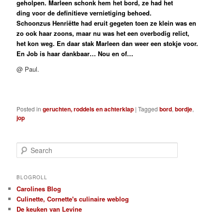
geholpen. Marleen schonk hem het bord, ze had het
ding voor de definitieve vernietiging behoed.
Schoonzus Henriëtte had eruit gegeten toen ze klein was en
zo ook haar zoons, maar nu was het een overbodig relict,
het kon weg. En daar stak Marleen dan weer een stokje voor.
En Job is haar dankbaar… Nou en of…
@ Paul.
Posted in
geruchten, roddels en achterklap
|
Tagged
bord
,
bordje
,
jop
S
e
a
r
BLOGROLL
c
Carolines Blog
h
Culinette, Cornette's culinaire weblog
De keuken van Levine