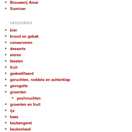
Brouwerij Amai
Sumiran
CATEGORIES
bier
brood en gebak
conserveren
desserts
eieren
feesten
fruit
gedestilleerd
geruchten, roddels en achterklap
gevogelte
groenten
peulvruchten
groenten en fruit
ijs
kaas
keukengerei
keukenleed