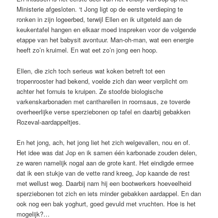
Ministerie afgesloten. ‘t Jong ligt op de eerste verdieping te
ronken in zijn logeerbed, terwijl Ellen en ik uitgeteld aan de
keukentafel hangen en elkaar moed inspreken voor de volgende
etappe van het babysit avontuur. Man-oh-man, wat een energie
heeft zo’n kruimel. En wat eet zo’n jong een hoop.
Ellen, die zich toch serieus wat koken betreft tot een
tropenrooster had bekend, voelde zich dan weer verplicht om
achter het fornuis te kruipen. Ze stoofde biologische
varkenskarbonaden met cantharellen in roomsaus, ze toverde
overheerlijke verse sperziebonen op tafel en daarbij gebakken
Rozeval-aardappeltjes.
En het jong, ach, het jong liet het zich welgevallen, nou en of.
Het idee was dat Jop en ik samen één karbonade zouden delen,
ze waren namelijk nogal aan de grote kant. Het eindigde ermee
dat ik een stukje van de vette rand kreeg, Jop kaande de rest
met wellust weg. Daarbij nam hij een bootwerkers hoeveelheid
sperziebonen tot zich en iets minder gebakken aardappel. En dan
ook nog een bak yoghurt, goed gevuld met vruchten. Hoe is het
mogelijk?…