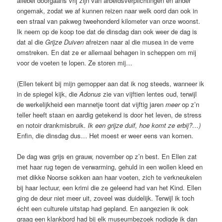
allebei doorgaans vrij zijn van arbeidsverplichtingen en ander
ongemak, zodat we af kunnen reizen naar welk oord dan ook in
een straal van pakweg tweehonderd kilometer van onze woonst.
Ik neem op de koop toe dat de dinsdag dan ook weer de dag is
dat al die
Grijze Duiven
afreizen naar al die musea in de verre
omstreken. En dat ze er allemaal behagen in scheppen om mij
voor de voeten te lopen. Ze storen mij…
(Ellen tekent bij mijn gemopper aan dat ik nog steeds, wanneer ik
in de spiegel kijk, die
Adonus
zie van vijftien lentes oud, terwijl
de werkelijkheid een mannetje toont dat vijftig jaren
meer
op z’n
teller heeft staan en aardig getekend is door het leven, de stress
en notoir drankmisbruik.
Ik een grijze duif, hoe komt ze erbij?…)
Enfin, die dinsdag dus… Het moest er weer eens van komen.
De dag was grijs en grauw, november op z’n best. En Ellen zat
met haar rug tegen de verwarming, gehuld in een wollen kleed en
met dikke Noorse sokken aan haar voeten, zich te verkneukelen
bij haar lectuur, een krimi die ze geleend had van het Kind. Ellen
ging de deur niet meer uit, zoveel was duidelijk. Terwijl ik toch
écht een culturele uitstap had gepland. En aangezien ik ook
graag een klankbord had bij elk museumbezoek nodigde ik dan