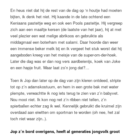
En heus niet dat hij de rest van de dag op ‘n houtje had moeten
bijten, ik denk het niet. Hij kaande in de late ochtend een
Keniaans pasteitje weg en ook een Pools pasteitje. Hij vergreep
zich aan een maaltje kersen (de laatste van het jaar), hij at met
veel plezier een wat melige abrikoos en gebruikte als
middagmaal een boterham met salami. Daar hoorde dan weer
een immense beker melk bij en ik vergeet het stuk worst dat hij
aangeboden kreeg van het meisje van de super-om-der-hoek.
Later die dag was er dan nog vers aardbeienijs, koek van Joke
en een hapje fruit. Waar laat zo’n jong dat?…
Toen ik Jop dan later op de dag van zijn kleren ontdeed, stripte
tot op z’n adamskostuum, en hem in een grote bak met water
plempte, verwachtte ik nog iets terug te zien van z’n babyvet.
Nou mooi niet. Ik kon nog net z’n ribben niet tellen, z’n
spierballen echter zag ik wel. Kennelijk gebruikt die kruimel zijn
overdaad aan eiwitten om sportman te worden (oh nee, het zal
toch niet waar zijn..).
Jop z’n bord overigens, heeft al generaties jongvolk groot