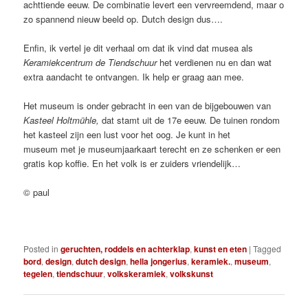
achttiende eeuw. De combinatie levert een vervreemdend, maar o
zo spannend nieuw beeld op. Dutch design dus….
Enfin, ik vertel je dit verhaal om dat ik vind dat musea als
Keramiekcentrum de Tiendschuur
het verdienen nu en dan wat
extra aandacht te ontvangen. Ik help er graag aan mee.
Het museum is onder gebracht in een van de bijgebouwen van
Kasteel Holtmühle,
dat stamt uit de 17e eeuw. De tuinen rondom
het kasteel zijn een lust voor het oog. Je kunt in het
museum met je museumjaarkaart terecht en ze schenken er een
gratis kop koffie. En het volk is er zuiders vriendelijk…
© paul
Posted in
geruchten, roddels en achterklap
,
kunst en eten
|
Tagged
bord
,
design
,
dutch design
,
hella jongerius
,
keramiek.
,
museum
,
tegelen
,
tiendschuur
,
volkskeramiek
,
volkskunst