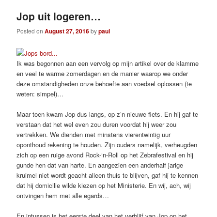
Jop uit logeren…
Posted on
August 27, 2016
by
paul
Ik was begonnen aan een vervolg op mijn artikel over de klamme
en veel te warme zomerdagen en de manier waarop we onder
deze omstandigheden onze behoefte aan voedsel oplossen (te
weten: simpel)…
Maar toen kwam Jop dus langs, op z’n nieuwe fiets. En hij gaf te
verstaan dat het wel even zou duren voordat hij weer zou
vertrekken. We dienden met minstens vierentwintig uur
oponthoud rekening te houden. Zijn ouders namelijk, verheugden
zich op een ruige avond Rock-‘n-Roll op het Zebrafestival en hij
gunde hen dat van harte. En aangezien een anderhalf jarige
kruimel niet wordt geacht alleen thuis te blijven, gaf hij te kennen
dat hij domicilie wilde kiezen op het Ministerie. En wij, ach, wij
ontvingen hem met alle egards…
En intussen is het eerste deel van het verblijf van Jop op het