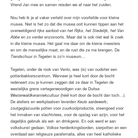
Vriend Jan mee en samen reisden we af naar het zuiden.
Nou heb ik je al vaker verteld over mijn voorliefde voor kleine
musea. Niet is het zo dat die musea ooit kunnen tippen aan het
overweldigend rijke aanbod van
het Rijks, het Stedelijk, het Van
Abbe
en zo verder enzovoorts. Maar dat is ook niet wat ik zoek
in die kleine musea. Het gaat me daar om de kleine meesters
en om de menselijke maat; en de rust die ze me brengen. De
Tiendschuur in Tegelen
is zo’n museum…
Tegelen, onder de rook van Venlo, was (is) van oudsher een
pottenbakkerscentrum. Wanneer je heel kort door de bocht
redeneert zou je kunnen zeggen dat ze daar in Tegelen de
westelijke grens vertegenwoordigen van de Duitse
Westerwaldkeramiekcultuur
(héél kort door de bocht dan toch…).
De ateliers en werkplaatsen leverden
Keuls
aardewerk;
zoutgeglazuurde potten voor zuurkoolproductie, steengoed voor
het inmaken van slachtvlees, voor de opslag van azijn, voor het
dagelijks gebruik als eet- en drinkgerei. En ook werd er aan
volkskunst gedaan. Volkse herdenkingsborden, sierpotten en een
overdaad aan religieuze parafernalia, alles van heel katholieke