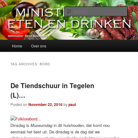
Skip
Skip
alles over eten, drinken en andere genoegens…
to
to
Sear
primary
secondary
content
content
Ministerie van Eten en Drinken
Main
Home
Over ons
menu
TAG ARCHIVES:
BORD
De Tiendschuur in Tegelen
(L)…
Posted on
November 22, 2016
by
paul
Dinsdag is
Museumdag
in dit huishouden, dat komt nou
eenmaal het best uit. De dinsdag is de dag dat we