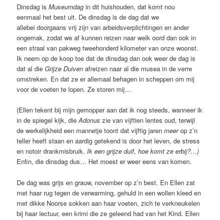
Dinsdag is
Museumdag
in dit huishouden, dat komt nou
eenmaal het best uit. De dinsdag is de dag dat we
allebei doorgaans vrij zijn van arbeidsverplichtingen en ander
ongemak, zodat we af kunnen reizen naar welk oord dan ook in
een straal van pakweg tweehonderd kilometer van onze woonst.
Ik neem op de koop toe dat de dinsdag dan ook weer de dag is
dat al die
Grijze Duiven
afreizen naar al die musea in de verre
omstreken. En dat ze er allemaal behagen in scheppen om mij
voor de voeten te lopen. Ze storen mij…
(Ellen tekent bij mijn gemopper aan dat ik nog steeds, wanneer ik
in de spiegel kijk, die
Adonus
zie van vijftien lentes oud, terwijl
de werkelijkheid een mannetje toont dat vijftig jaren
meer
op z’n
teller heeft staan en aardig getekend is door het leven, de stress
en notoir drankmisbruik.
Ik een grijze duif, hoe komt ze erbij?…)
Enfin, die dinsdag dus… Het moest er weer eens van komen.
De dag was grijs en grauw, november op z’n best. En Ellen zat
met haar rug tegen de verwarming, gehuld in een wollen kleed en
met dikke Noorse sokken aan haar voeten, zich te verkneukelen
bij haar lectuur, een krimi die ze geleend had van het Kind. Ellen