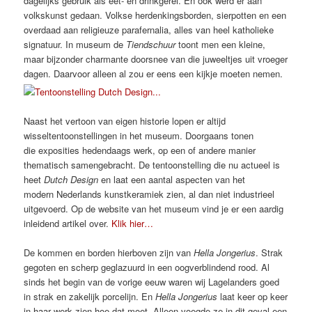
dagelijks gebruik als eet- en drinkgerei. En ook werd er aan
volkskunst gedaan. Volkse herdenkingsborden, sierpotten en een
overdaad aan religieuze parafernalia, alles van heel katholieke
signatuur. In museum de
Tiendschuur
toont men een kleine,
maar bijzonder charmante doorsnee van die juweeltjes uit vroeger
dagen. Daarvoor alleen al zou er eens een kijkje moeten nemen.
Naast het vertoon van eigen historie lopen er altijd
wisseltentoonstellingen in het museum. Doorgaans tonen
die exposities hedendaags werk, op een of andere manier
thematisch samengebracht. De tentoonstelling die nu actueel is
heet
Dutch Design
en laat een aantal aspecten van het
modern Nederlands kunstkeramiek zien, al dan niet industrieel
uitgevoerd. Op de website van het museum vind je er een aardig
inleidend artikel over.
Klik hier…
De kommen en borden hierboven zijn van
Hella Jongerius
. Strak
gegoten en scherp geglazuurd in een oogverblindend rood. Al
sinds het begin van de vorige eeuw waren wij Lagelanders goed
in strak en zakelijk porcelijn. En
Hella Jongerius
laat keer op keer
in haar werk zien hoe dat moet. Alleen voegde ze in dit geval een