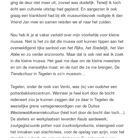
ging de deur niet meer uit, zoveel was duidelijk. Terwijl ik toch
écht een culturele uitstap had gepland. En aangezien ik ook
graag een klankbord had bij elk museumbezoek nodigde ik dan
Vriend Jan mee en samen reisden we af naar het zuiden.
Nou heb ik je al vaker verteld over mijn voorliefde voor kleine
musea. Niet is het zo dat die musea ooit kunnen tippen aan het
overweldigend rijke aanbod van
het Rijks, het Stedelijk, het Van
Abbe
en zo verder enzovoorts. Maar dat is ook niet wat ik zoek
in die kleine musea. Het gaat me daar om de kleine meesters
en om de menselijke maat; en de rust die ze me brengen. De
Tiendschuur in Tegelen
is zo’n museum…
Tegelen, onder de rook van Venlo, was (is) van oudsher een
pottenbakkerscentrum. Wanneer je heel kort door de bocht
redeneert zou je kunnen zeggen dat ze daar in Tegelen de
westelijke grens vertegenwoordigen van de Duitse
Westerwaldkeramiekcultuur
(héél kort door de bocht dan toch…).
De ateliers en werkplaatsen leverden
Keuls
aardewerk;
zoutgeglazuurde potten voor zuurkoolproductie, steengoed voor
het inmaken van slachtvlees, voor de opslag van azijn, voor het