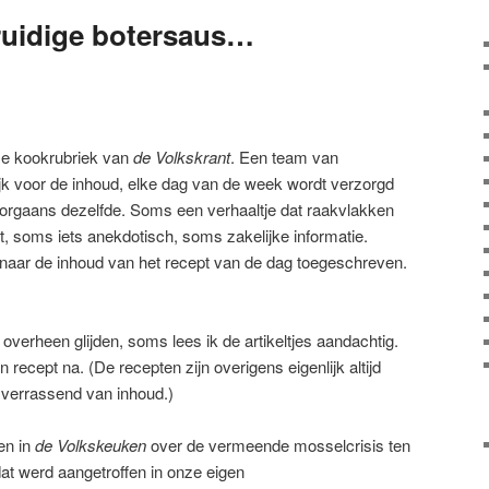
ruidige botersaus…
kse kookrubriek van
de Volkskrant
. Een team van
ijk voor de inhoud, elke dag van de week wordt verzorgd
oorgaans dezelfde. Soms een verhaaltje dat raakvlakken
eit, soms iets anekdotisch, soms zakelijke informatie.
jd naar de inhoud van het recept van de dag toegeschreven.
l overheen glijden, soms lees ik de artikeltjes aandachtig.
 recept na. (De recepten zijn overigens eigenlijk altijd
 verrassend van inhoud.)
en in
de Volkskeuken
over de vermeende mosselcrisis ten
dat werd aangetroffen in onze eigen