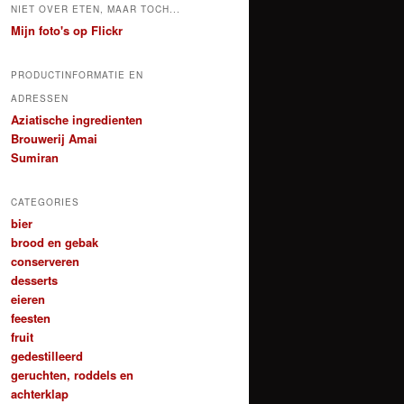
NIET OVER ETEN, MAAR TOCH...
Mijn foto's op Flickr
PRODUCTINFORMATIE EN
ADRESSEN
Aziatische ingredienten
Brouwerij Amai
Sumiran
CATEGORIES
bier
brood en gebak
conserveren
desserts
eieren
feesten
fruit
gedestilleerd
geruchten, roddels en
achterklap