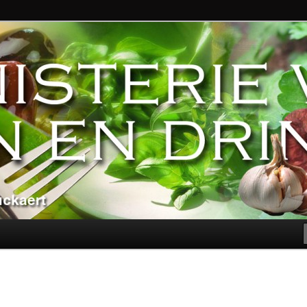
ndere genoegens…
n Eten en Drinken