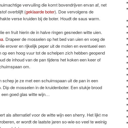
uimachtige vervuiling die komt bovendrijven ervan af, net
tof overblijft (
geklaarde boter
). Doe vervolgens de
hakte verse kruiden bij de boter. Houdt de saus warm.
lie en fruit hierin de in halve ringen gesneden witte uien.
na
. Drapeer de mosselen op het bed van uien en voeg de
elie erover en rijkelijk peper uit de molen en eventueel een
n op een hoog vuur tot de schelpen zich hebben geopend
chud de inhoud van de pan tijdens het koken een keer of
schuimspaan om.
 schep je ze met een schuimspaan uit de pan in een
p. Dip de mosselen in de kruidenboter. Een stukje brood
jk een goed glas witte wijn…
 als alternatief voor de witte wijn een sherry. Het lijkt me
oberen, er wordt de laatste jaren so-wie-so veel te weinig