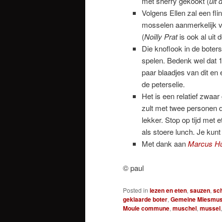
met sherry gekookt (
uit 
Volgens Ellen zal een fl
mosselen aanmerkelijk 
(
Noilly Prat
is ook al uit 
Die knoflook in de boters
spelen. Bedenk wel dat 1
paar blaadjes van dit en 
de peterselie.
Het is een relatief zwaar
zult met twee personen 
lekker. Stop op tijd met 
als stoere lunch. Je kunt
Met dank aan
Marcus Hu
© paul
Posted in
lezen en eten
,
sauzen
,
sch
geklaarde boter
,
Gemeine Miesmus
Moule commune
,
muschel
,
mussel