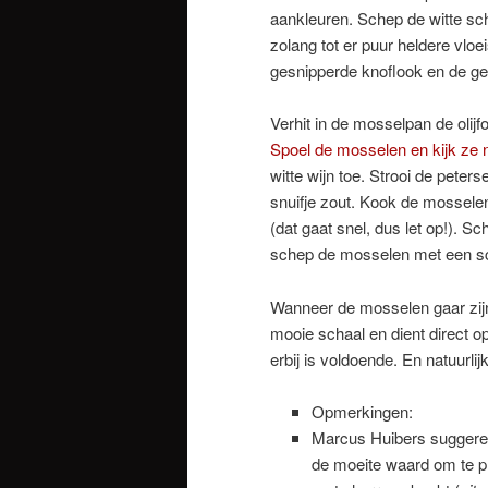
aankleuren. Schep de witte sch
zolang tot er puur heldere vloeis
gesnipperde knoflook en de ge
Verhit in de mosselpan de olijfo
Spoel de mosselen en kijk ze 
witte wijn toe. Strooi de peters
snuifje zout. Kook de mossele
(dat gaat snel, dus let op!). S
schep de mosselen met een 
Wanneer de mosselen gaar zijn
mooie schaal en dient direct o
erbij is voldoende. En natuurli
Opmerkingen:
Marcus Huibers suggereert
de moeite waard om te pr