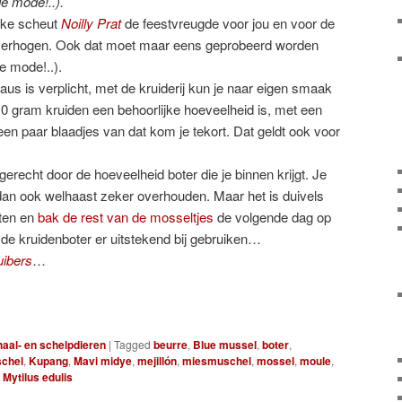
de mode!..).
inke scheut
Noilly Prat
de feestvreugde voor jou en voor de
verhogen. Ook dat moet maar eens geprobeerd worden
de mode!..).
aus is verplicht, met de kruiderij kun je naar eigen smaak
0 gram kruiden een behoorlijke hoeveelheid is, met een
een paar blaadjes van dat kom je tekort. Dat geldt ook voor
 gerecht door de hoeveelheid boter die je binnen krijgt. Je
dan ook welhaast zeker overhouden. Maar het is duivels
eten en
bak de rest van de mosseltjes
de volgende dag op
 de kruidenboter er uitstekend bij gebruiken…
ibers
…
aal- en schelpdieren
|
Tagged
beurre
,
Blue mussel
,
boter
,
chel
,
Kupang
,
Mavi midye
,
mejillón
,
miesmuschel
,
mossel
,
moule
,
,
Mytilus edulis