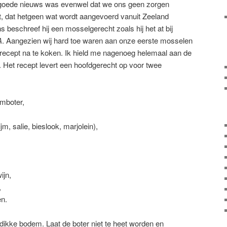
goede nieuws was evenwel dat we ons geen zorgen
t, dat hetgeen wat wordt aangevoerd vanuit Zeeland
ns beschreef hij een mosselgerecht zoals hij het at bij
A
. Aangezien wij hard toe waren aan onze eerste mosselen
n recept na te koken. Ik hield me nagenoeg helemaal aan de
. Het recept levert een hoofdgerecht op voor twee
mboter,
m, salie, bieslook, marjolein),
ijn,
,
en.
dikke bodem. Laat de boter niet te heet worden en