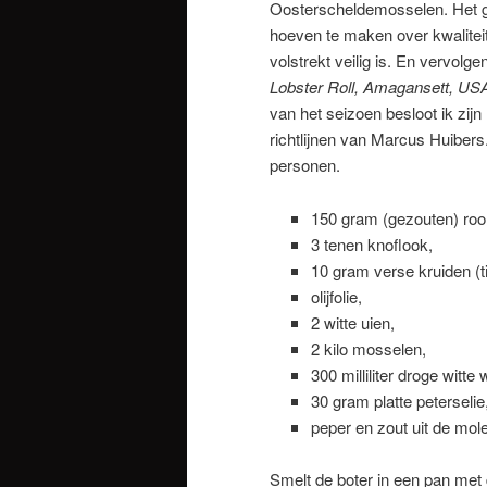
Oosterscheldemosselen. Het 
hoeven te maken over kwalitei
volstrekt veilig is. En vervolge
Lobster Roll, Amagansett, US
van het seizoen besloot ik zij
richtlijnen van Marcus Huibers
personen.
150 gram (gezouten) roo
3 tenen knoflook,
10 gram verse kruiden (tij
olijfolie,
2 witte uien,
2 kilo mosselen,
300 milliliter droge witte w
30 gram platte peterselie
peper en zout uit de mol
Smelt de boter in een pan met 