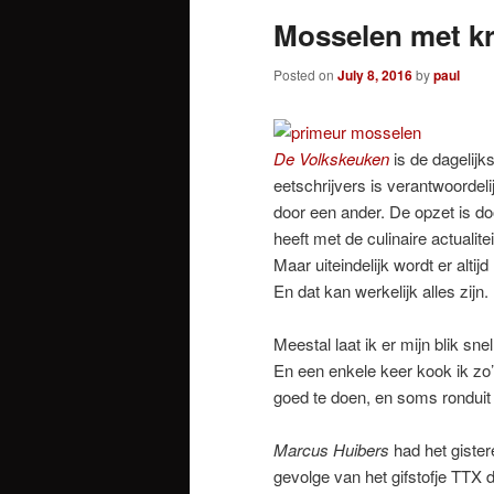
Mosselen met k
Posted on
July 8, 2016
by
paul
De Volkskeuken
is de dagelij
eetschrijvers is verantwoordel
door een ander. De opzet is d
heeft met de culinaire actualit
Maar uiteindelijk wordt er alti
En dat kan werkelijk alles zijn.
Meestal laat ik er mijn blik sne
En een enkele keer kook ik zo’n
goed te doen, en soms ronduit
Marcus Huibers
had het gister
gevolge van het gifstofje TTX 