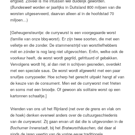
erfgoed. Zoveel is me intussen wel duidelijk geworden.
(
Bundesweit
worden er jaarlijks in Duitsland 800 miljoen van die
worsten uitgeserveerd, daarvan alleen al in de hoofdstad 70
miljoen…)
[Geheugensteuntje: de currywurst is een voorgegaarde worst
(familie van onze bbq-worst). Er zijn twee soorten, die met een
velletje en die zonder. De stammenstrijd van worstliefhebbers
mét en zónder is nog lang niet uitgevochten. Enfin, welke ook de
voorkeur heeft, de worst wordt gegrild, gefrituurd of gebakken.
Vervolgens wordt hij, al dan niet in schijven gesneden, overdekt
met een speciale saus. De worst wordt afgewerkt met een paar
snuifjes currypoeder. Hoe scherp het gerecht uitpakt hangt af van
de keuze van de consument. Men eet de curryworst met frieten
en soms met een broodje. Of gewoon als solitaire worst op een
kartonnen schaaltje.]
Vrienden van ons uit het Rijnland (net over de grens en vlak om
de hoek) denken evenwel anders over de cultuurgeschiedenis
van de
currywurst.
Zij gaan ervan uit dat die is uitgevonden in de
Bochumer Innenstadt
, bij het
Bratwursthäuschen,
dat daar al
sinds de jaren veertig van de vorige eeuw traditionele