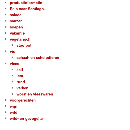
productinformatie
Reis naar Santiago…
salade
sauzen
soepen
vakantie
vegetarisch
stoofpot
vis
schaal- en schelpdieren
vlees
kalf
lam
rund
varken
worst en vleeswaren
voorgerechten
wijn
wild
wild- en gevogelte