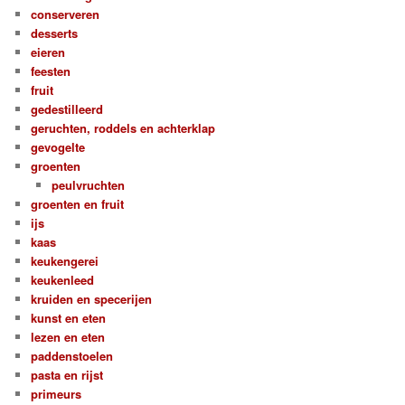
conserveren
desserts
eieren
feesten
fruit
gedestilleerd
geruchten, roddels en achterklap
gevogelte
groenten
peulvruchten
groenten en fruit
ijs
kaas
keukengerei
keukenleed
kruiden en specerijen
kunst en eten
lezen en eten
paddenstoelen
pasta en rijst
primeurs