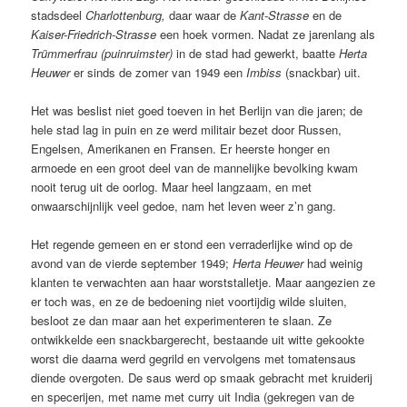
stadsdeel
Charlottenburg,
daar waar de
Kant-Strasse
en de
Kaiser-Friedrich-Strasse
een hoek vormen. Nadat ze jarenlang als
Trümmerfrau (puinruimster)
in de stad had gewerkt, baatte
Herta
Heuwer
er sinds de zomer van 1949 een
Imbiss
(snackbar) uit.
Het was beslist niet goed toeven in het Berlijn van die jaren; de
hele stad lag in puin en ze werd militair bezet door Russen,
Engelsen, Amerikanen en Fransen. Er heerste honger en
armoede en een groot deel van de mannelijke bevolking kwam
nooit terug uit de oorlog. Maar heel langzaam, en met
onwaarschijnlijk veel gedoe, nam het leven weer z’n gang.
Het regende gemeen en er stond een verraderlijke wind op de
avond van de vierde september 1949;
Herta Heuwer
had weinig
klanten te verwachten aan haar worststalletje. Maar aangezien ze
er toch was, en ze de bedoening niet voortijdig wilde sluiten,
besloot ze dan maar aan het experimenteren te slaan. Ze
ontwikkelde een snackbargerecht, bestaande uit witte gekookte
worst die daarna werd gegrild en vervolgens met tomatensaus
diende overgoten. De saus werd op smaak gebracht met kruiderij
en specerijen, met name met curry uit India (gekregen van de