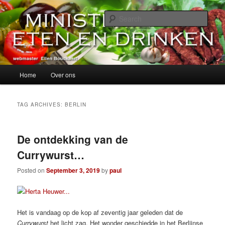
Skip
Skip
alles over eten, drinken en andere genoegens…
to
to
Sear
primary
secondary
content
content
Ministerie van Eten en Drinken
Main
Home
Over ons
menu
TAG ARCHIVES:
BERLIN
De ontdekking van de
Currywurst…
Posted on
September 3, 2019
by
paul
Het is vandaag op de kop af zeventig jaar geleden dat de
Currywurst
het licht zag. Het wonder geschiedde in het Berlijnse