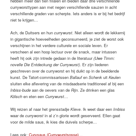
hebben meer dan tien filialen en bieden daar drie verschillende
curryworsttypen aan met negen verschillende sauzen in acht
verschillende graden van scherpte. Iets anders is er bij het bedrijf
niet te krijgen…
Ach, de Duitsers en hun
currywurst
. Niet alleen wordt de lekkernij
in gigantische hoeveelheden geconsumeerd, je ziet de worst ook
verschijnen in het verdere culturele en sociale leven. Er
verscheen al een hoop lectuur over de snack, maar intussen
heeft hij ook zijn intrede gedaan in de literatuur
(Uwe Timm:
novelle Die Entdeckung der Currywurst)
. Er zijn liederen
geschreven over de curryworst en hij duikt op in de beeldende
kunst. De Tatort-commissarissen
Ballauf
en
Schenk
uit
Keulen
sluiten elke aflevering van de misdaadserie traditioneel af bij een
Inbiss-bude
aan de oevers van de
Rijn
. Ze drinken een glas
Kölsch
en eten een
Currywurst
…
Wij reizen af naar het grensstadje
Kleve
. Ik weet daar een
Imbiss
waar de
curryworst
in al z’n glorie wordt geserveerd. Ellen gaat
voor de milde saus, ik kies die duivels scherpe…
Lees ook:
Curysaus (Currywurstsosse)…