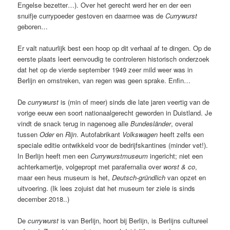
Engelse bezetter…). Over het gerecht werd her en der een
snuifje currypoeder gestoven en daarmee was de
Currywurst
geboren…
Er valt natuurlijk best een hoop op dit verhaal af te dingen. Op de
eerste plaats leert eenvoudig te controleren historisch onderzoek
dat het op de vierde september 1949 zeer mild weer was in
Berlijn en omstreken, van regen was geen sprake. Enfin…
De
currywurst
is (min of meer) sinds die late jaren veertig van de
vorige eeuw een soort nationaalgerecht geworden in Duistland. Je
vindt de snack terug in nagenoeg alle
Bundesländer
, overal
tussen
Oder
en
Rijn
. Autofabrikant
Volkswagen
heeft zelfs een
speciale editie ontwikkeld voor de bedrijfskantines (minder vet!).
In Berlijn heeft men een
Currywurstmuseum
ingericht; niet een
achterkamertje, volgepropt met parafernalia over
worst & co
,
maar een heus museum is het,
Deutsch-gründlich
van opzet en
uitvoering. (Ik lees zojuist dat het museum ter ziele is sinds
december 2018..)
De
currywurst
is van Berlijn, hoort bij Berlijn, is Berlijns cultureel