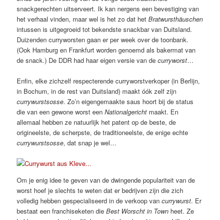
snackgerechten uitserveert. Ik kan nergens een bevestiging van
het verhaal vinden, maar wel is het zo dat het
Bratwursthäuschen
intussen is uitgegroeid tot bekendste snackbar van Duitsland.
Duizenden curryworsten gaan er per week over de toonbank.
(Ook Hamburg en Frankfurt worden genoemd als bakermat van
de snack.) De DDR had haar eigen versie van de
curryworst
…
Enfin, elke zichzelf respecterende curryworstverkoper (in Berlijn,
in Bochum, in de rest van Duitsland) maakt óók zelf zijn
currywurstsosse
. Zo’n eigengemaakte saus hoort bij de status
die van een gewone worst een
Nationalgericht
maakt. En
allemaal hebben ze natuurlijk het patent op de beste, de
origineelste, de scherpste, de traditioneelste, de enige echte
currywurstsosse
, dat snap je wel…
Om je enig idee te geven van de dwingende populariteit van de
worst hoef je slechts te weten dat er bedrijven zijn die zich
volledig hebben gespecialiseerd in de verkoop van
currywurst
. Er
bestaat een franchiseketen die
Best Worscht in Town
heet. Ze