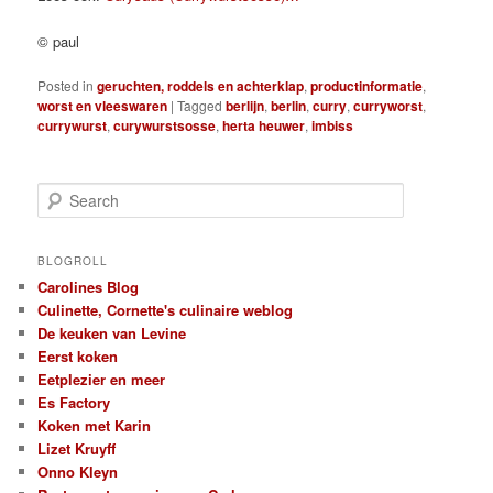
© paul
Posted in
geruchten, roddels en achterklap
,
productinformatie
,
worst en vleeswaren
|
Tagged
berlijn
,
berlin
,
curry
,
curryworst
,
currywurst
,
curywurstsosse
,
herta heuwer
,
imbiss
S
e
a
r
BLOGROLL
c
Carolines Blog
h
Culinette, Cornette's culinaire weblog
De keuken van Levine
Eerst koken
Eetplezier en meer
Es Factory
Koken met Karin
Lizet Kruyff
Onno Kleyn