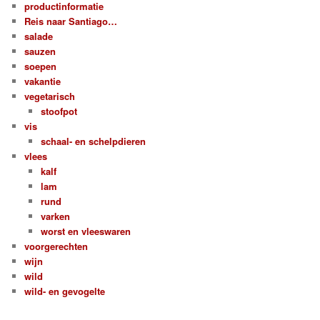
productinformatie
Reis naar Santiago…
salade
sauzen
soepen
vakantie
vegetarisch
stoofpot
vis
schaal- en schelpdieren
vlees
kalf
lam
rund
varken
worst en vleeswaren
voorgerechten
wijn
wild
wild- en gevogelte