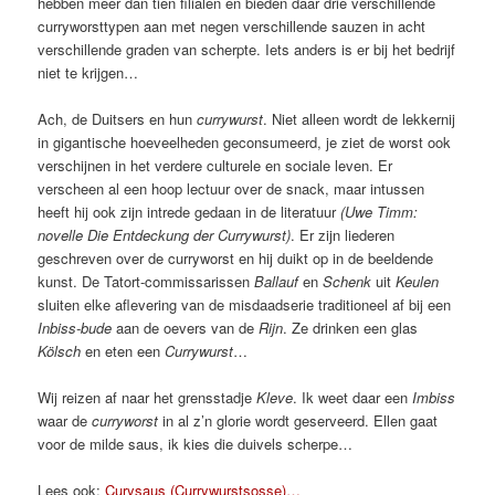
hebben meer dan tien filialen en bieden daar drie verschillende
curryworsttypen aan met negen verschillende sauzen in acht
verschillende graden van scherpte. Iets anders is er bij het bedrijf
niet te krijgen…
Ach, de Duitsers en hun
currywurst
. Niet alleen wordt de lekkernij
in gigantische hoeveelheden geconsumeerd, je ziet de worst ook
verschijnen in het verdere culturele en sociale leven. Er
verscheen al een hoop lectuur over de snack, maar intussen
heeft hij ook zijn intrede gedaan in de literatuur
(Uwe Timm:
novelle Die Entdeckung der Currywurst)
. Er zijn liederen
geschreven over de curryworst en hij duikt op in de beeldende
kunst. De Tatort-commissarissen
Ballauf
en
Schenk
uit
Keulen
sluiten elke aflevering van de misdaadserie traditioneel af bij een
Inbiss-bude
aan de oevers van de
Rijn
. Ze drinken een glas
Kölsch
en eten een
Currywurst
…
Wij reizen af naar het grensstadje
Kleve
. Ik weet daar een
Imbiss
waar de
curryworst
in al z’n glorie wordt geserveerd. Ellen gaat
voor de milde saus, ik kies die duivels scherpe…
Lees ook:
Curysaus (Currywurstsosse)…