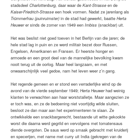
stadsdeel
Charlottenburg,
daar waar de
Kant-Strasse
en de
Kaiser-Friedrich-Strasse
een hoek vormen. Nadat ze jarenlang als
Trümmerfrau (puinruimster)
in de stad had gewerkt, baatte
Herta
Heuwer
er sinds de zomer van 1949 een
Imbiss
(snackbar) uit.
Het was beslist niet goed toeven in het Berlijn van die jaren; de
hele stad lag in puin en ze werd militair bezet door Russen,
Engelsen, Amerikanen en Fransen. Er heerste honger en
armoede en een groot deel van de mannelijke bevolking kwam
nooit terug uit de oorlog. Maar heel langzaam, en met
onwaarschijnlijk veel gedoe, nam het leven weer z’n gang.
Het regende gemeen en er stond een verraderlijke wind op de
avond van de vierde september 1949;
Herta Heuwer
had weinig
klanten te verwachten aan haar worststalletje. Maar aangezien ze
er toch was, en ze de bedoening niet voortijdig wilde sluiten,
besloot ze dan maar aan het experimenteren te slaan. Ze
ontwikkelde een snackbargerecht, bestaande uit witte gekookte
worst die daarna werd gegrild en vervolgens met tomatensaus
diende overgoten. De saus werd op smaak gebracht met kruiderij
en specerijen, met name met curry uit India (gekregen van de