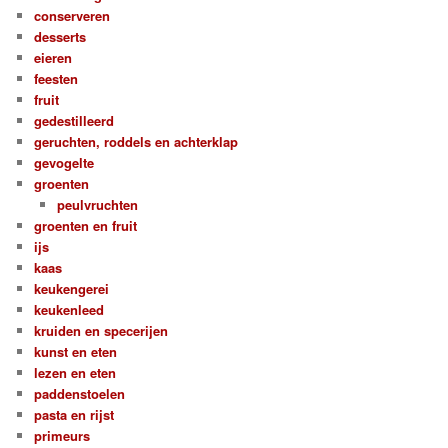
conserveren
desserts
eieren
feesten
fruit
gedestilleerd
geruchten, roddels en achterklap
gevogelte
groenten
peulvruchten
groenten en fruit
ijs
kaas
keukengerei
keukenleed
kruiden en specerijen
kunst en eten
lezen en eten
paddenstoelen
pasta en rijst
primeurs