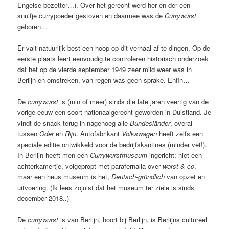
Engelse bezetter…). Over het gerecht werd her en der een
snuifje currypoeder gestoven en daarmee was de
Currywurst
geboren…
Er valt natuurlijk best een hoop op dit verhaal af te dingen. Op de
eerste plaats leert eenvoudig te controleren historisch onderzoek
dat het op de vierde september 1949 zeer mild weer was in
Berlijn en omstreken, van regen was geen sprake. Enfin…
De
currywurst
is (min of meer) sinds die late jaren veertig van de
vorige eeuw een soort nationaalgerecht geworden in Duistland. Je
vindt de snack terug in nagenoeg alle
Bundesländer
, overal
tussen
Oder
en
Rijn
. Autofabrikant
Volkswagen
heeft zelfs een
speciale editie ontwikkeld voor de bedrijfskantines (minder vet!).
In Berlijn heeft men een
Currywurstmuseum
ingericht; niet een
achterkamertje, volgepropt met parafernalia over
worst & co
,
maar een heus museum is het,
Deutsch-gründlich
van opzet en
uitvoering. (Ik lees zojuist dat het museum ter ziele is sinds
december 2018..)
De
currywurst
is van Berlijn, hoort bij Berlijn, is Berlijns cultureel