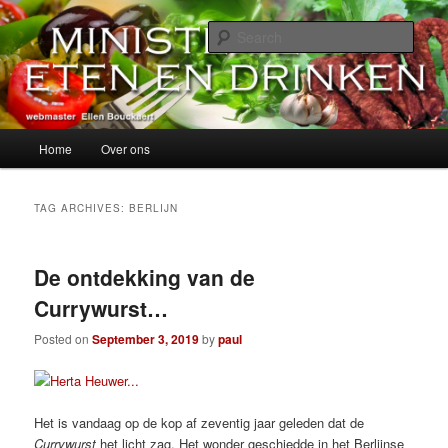
Skip
Skip
alles over eten, drinken en andere genoegens…
to
to
Sear
primary
secondary
content
content
Ministerie van Eten en Drinken
Main
Home
Over ons
menu
TAG ARCHIVES:
BERLIJN
De ontdekking van de
Currywurst…
Posted on
September 3, 2019
by
paul
Het is vandaag op de kop af zeventig jaar geleden dat de
Currywurst
het licht zag. Het wonder geschiedde in het Berlijnse