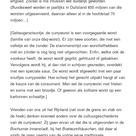
erfgoed. Zoveel is me intussen wel duidelijk geworden.
(
Bundesweit
worden er jaarlijks in Duitsland 800 miljoen van die
worsten uitgeserveerd, daarvan alleen al in de hoofdstad 70
miljoen…)
[Geheugensteuntje: de currywurst is een voorgegaarde worst
(familie van onze bbq-worst). Er zijn twee soorten, die met een
velletje en die zonder. De stammenstrijd van worstliefhebbers
mét en zónder is nog lang niet uitgevochten. Enfin, welke ook de
voorkeur heeft, de worst wordt gegrild, gefrituurd of gebakken.
Vervolgens wordt hij, al dan niet in schijven gesneden, overdekt
met een speciale saus. De worst wordt afgewerkt met een paar
snuifjes currypoeder. Hoe scherp het gerecht uitpakt hangt af van
de keuze van de consument. Men eet de curryworst met frieten
en soms met een broodje. Of gewoon als solitaire worst op een
kartonnen schaaltje.]
Vrienden van ons uit het Rijnland (net over de grens en vlak om
de hoek) denken evenwel anders over de cultuurgeschiedenis
van de
currywurst.
Zij gaan ervan uit dat die is uitgevonden in de
Bochumer Innenstadt
, bij het
Bratwursthäuschen,
dat daar al
sinds de jaren veertig van de vorige eeuw traditionele