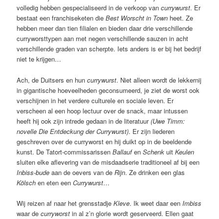
volledig hebben gespecialiseerd in de verkoop van
currywurst
. Er
bestaat een franchiseketen die
Best Worscht in Town
heet. Ze
hebben meer dan tien filialen en bieden daar drie verschillende
curryworsttypen aan met negen verschillende sauzen in acht
verschillende graden van scherpte. Iets anders is er bij het bedrijf
niet te krijgen…
Ach, de Duitsers en hun
currywurst
. Niet alleen wordt de lekkernij
in gigantische hoeveelheden geconsumeerd, je ziet de worst ook
verschijnen in het verdere culturele en sociale leven. Er
verscheen al een hoop lectuur over de snack, maar intussen
heeft hij ook zijn intrede gedaan in de literatuur
(Uwe Timm:
novelle Die Entdeckung der Currywurst)
. Er zijn liederen
geschreven over de curryworst en hij duikt op in de beeldende
kunst. De Tatort-commissarissen
Ballauf
en
Schenk
uit
Keulen
sluiten elke aflevering van de misdaadserie traditioneel af bij een
Inbiss-bude
aan de oevers van de
Rijn
. Ze drinken een glas
Kölsch
en eten een
Currywurst
…
Wij reizen af naar het grensstadje
Kleve
. Ik weet daar een
Imbiss
waar de
curryworst
in al z’n glorie wordt geserveerd. Ellen gaat