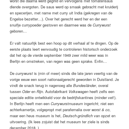
worst die daarna werd gegrild en vervolgens met tomatensaus
diende overgoten. De saus werd op smaak gebracht met kruiderij
en specerijen, met name met curry uit India (gekregen van de
Engelse bezetter…). Over het gerecht werd her en der een
snuifje currypoeder gestoven en daarmee was de
Currywurst
geboren…
Er valt natuurlijk best een hoop op dit verhaal af te dingen. Op de
eerste plaats leert eenvoudig te controleren historisch onderzoek
dat het op de vierde september 1949 zeer mild weer was in
Berlijn en omstreken, van regen was geen sprake. Enfin…
De
currywurst
is (min of meer) sinds die late jaren veertig van de
vorige eeuw een soort nationaalgerecht geworden in Duistland. Je
vindt de snack terug in nagenoeg alle
Bundesländer
, overal
tussen
Oder
en
Rijn
. Autofabrikant
Volkswagen
heeft zelfs een
speciale editie ontwikkeld voor de bedrijfskantines (minder vet!).
In Berlijn heeft men een
Currywurstmuseum
ingericht; niet een
achterkamertje, volgepropt met parafernalia over
worst & co
,
maar een heus museum is het,
Deutsch-gründlich
van opzet en
uitvoering. (Ik lees zojuist dat het museum ter ziele is sinds
december 2018..)