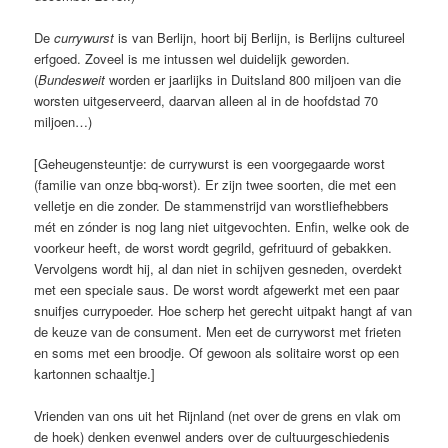
De
currywurst
is van Berlijn, hoort bij Berlijn, is Berlijns cultureel
erfgoed. Zoveel is me intussen wel duidelijk geworden.
(
Bundesweit
worden er jaarlijks in Duitsland 800 miljoen van die
worsten uitgeserveerd, daarvan alleen al in de hoofdstad 70
miljoen…)
[Geheugensteuntje: de currywurst is een voorgegaarde worst
(familie van onze bbq-worst). Er zijn twee soorten, die met een
velletje en die zonder. De stammenstrijd van worstliefhebbers
mét en zónder is nog lang niet uitgevochten. Enfin, welke ook de
voorkeur heeft, de worst wordt gegrild, gefrituurd of gebakken.
Vervolgens wordt hij, al dan niet in schijven gesneden, overdekt
met een speciale saus. De worst wordt afgewerkt met een paar
snuifjes currypoeder. Hoe scherp het gerecht uitpakt hangt af van
de keuze van de consument. Men eet de curryworst met frieten
en soms met een broodje. Of gewoon als solitaire worst op een
kartonnen schaaltje.]
Vrienden van ons uit het Rijnland (net over de grens en vlak om
de hoek) denken evenwel anders over de cultuurgeschiedenis