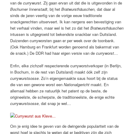
van de
currywurst.
Zij gaan ervan uit dat die is uitgevonden in de
Bochumer Innenstadt
, bij het
Bratwursthäuschen,
dat daar al
sinds de jaren veertig van de vorige eeuw traditionele
snackgerechten uitserveert. Ik kan nergens een bevestiging van
het verhaal vinden, maar wel is het zo dat het
Bratwursthäuschen
intussen is uitgegroeid tot bekendste snackbar van Duitsland.
Duizenden curryworsten gaan er per week over de toonbank.
(Ook Hamburg en Frankfurt worden genoemd als bakermat van
de snack.) De DDR had haar eigen versie van de
curryworst
…
Enfin, elke zichzelf respecterende curryworstverkoper (in Berlijn,
in Bochum, in de rest van Duitsland) maakt óók zelf zijn
currywurstsosse
. Zo’n eigengemaakte saus hoort bij de status
die van een gewone worst een
Nationalgericht
maakt. En
allemaal hebben ze natuurlijk het patent op de beste, de
origineelste, de scherpste, de traditioneelste, de enige echte
currywurstsosse
, dat snap je wel…
Om je enig idee te geven van de dwingende populariteit van de
worst hoef je slechts te weten dat er bedrijven zijn die zich