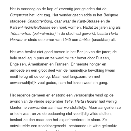
Het is vandaag op de kop af zeventig jaar geleden dat de
Currywurst
het licht zag. Het wonder geschiedde in het Berlijnse
stadsdeel
Charlottenburg,
daar waar de
Kant-Strasse
en de
Kaiser-Friedrich-Strasse
een hoek vormen. Nadat ze jarenlang als
Trümmerfrau (puinruimster)
in de stad had gewerkt, baatte
Herta
Heuwer
er sinds de zomer van 1949 een
Imbiss
(snackbar) uit.
Het was beslist niet goed toeven in het Berlijn van die jaren; de
hele stad lag in puin en ze werd militair bezet door Russen,
Engelsen, Amerikanen en Fransen. Er heerste honger en
armoede en een groot deel van de mannelijke bevolking kwam
nooit terug uit de oorlog. Maar heel langzaam, en met
onwaarschijnlijk veel gedoe, nam het leven weer z’n gang.
Het regende gemeen en er stond een verraderlijke wind op de
avond van de vierde september 1949;
Herta Heuwer
had weinig
klanten te verwachten aan haar worststalletje. Maar aangezien ze
er toch was, en ze de bedoening niet voortijdig wilde sluiten,
besloot ze dan maar aan het experimenteren te slaan. Ze
ontwikkelde een snackbargerecht, bestaande uit witte gekookte