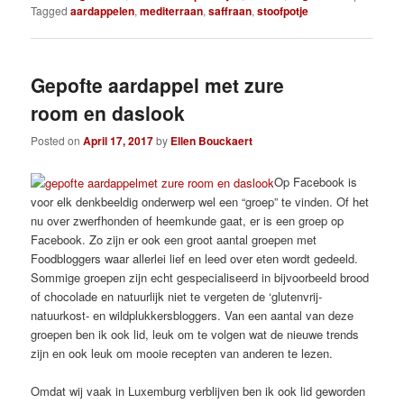
Tagged
aardappelen
,
mediterraan
,
saffraan
,
stoofpotje
Gepofte aardappel met zure
room en daslook
Posted on
April 17, 2017
by
Ellen Bouckaert
Op Facebook is
voor elk denkbeeldig onderwerp wel een “groep” te vinden. Of het
nu over zwerfhonden of heemkunde gaat, er is een groep op
Facebook. Zo zijn er ook een groot aantal groepen met
Foodbloggers waar allerlei lief en leed over eten wordt gedeeld.
Sommige groepen zijn echt gespecialiseerd in bijvoorbeeld brood
of chocolade en natuurlijk niet te vergeten de ‘glutenvrij-
natuurkost- en wildplukkersbloggers. Van een aantal van deze
groepen ben ik ook lid, leuk om te volgen wat de nieuwe trends
zijn en ook leuk om mooie recepten van anderen te lezen.
Omdat wij vaak in Luxemburg verblijven ben ik ook lid geworden