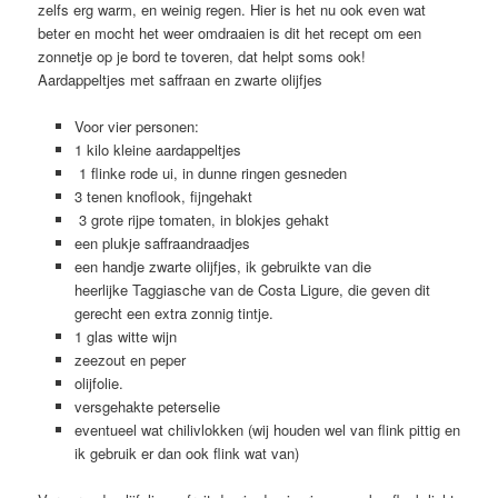
zelfs erg warm, en weinig regen. Hier is het nu ook even wat
beter en mocht het weer omdraaien is dit het recept om een
zonnetje op je bord te toveren, dat helpt soms ook!
Aardappeltjes met saffraan en zwarte olijfjes
Voor vier personen:
1 kilo kleine aardappeltjes
1 flinke rode ui, in dunne ringen gesneden
3 tenen knoflook, fijngehakt
3 grote rijpe tomaten, in blokjes gehakt
een plukje saffraandraadjes
een handje zwarte olijfjes, ik gebruikte van die
heerlijke Taggiasche van de Costa Ligure, die geven dit
gerecht een extra zonnig tintje.
1 glas witte wijn
zeezout en peper
olijfolie.
versgehakte peterselie
eventueel wat chilivlokken (wij houden wel van flink pittig en
ik gebruik er dan ook flink wat van)