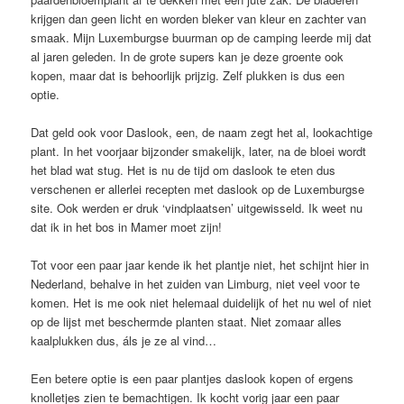
krijgen dan geen licht en worden bleker van kleur en zachter van
smaak. Mijn Luxemburgse buurman op de camping leerde mij dat
al jaren geleden. In de grote supers kan je deze groente ook
kopen, maar dat is behoorlijk prijzig. Zelf plukken is dus een
optie.
Dat geld ook voor Daslook, een, de naam zegt het al, lookachtige
plant. In het voorjaar bijzonder smakelijk, later, na de bloei wordt
het blad wat stug. Het is nu de tijd om daslook te eten dus
verschenen er allerlei recepten met daslook op de Luxemburgse
site. Ook werden er druk ‘vindplaatsen’ uitgewisseld. Ik weet nu
dat ik in het bos in Mamer moet zijn!
Tot voor een paar jaar kende ik het plantje niet, het schijnt hier in
Nederland, behalve in het zuiden van Limburg, niet veel voor te
komen. Het is me ook niet helemaal duidelijk of het nu wel of niet
op de lijst met beschermde planten staat. Niet zomaar alles
kaalplukken dus, áls je ze al vind…
Een betere optie is een paar plantjes daslook kopen of ergens
knolletjes zien te bemachtigen. Ik kocht vorig jaar een paar