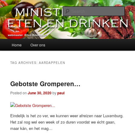
Skip
Skip
alles over eten, drinken en andere genoegens…
to
to
Sear
primary
secondary
content
content
Ministerie van Eten en Drinken
Main
Home
Over ons
menu
TAG ARCHIVES:
AARDAPPELEN
Gebotste Gromperen…
Posted on
June 30, 2020
by
paul
Eindelijk is het zo ver, we kunnen weer afreizen naar Luxemburg.
Het zal nog wel een week of zo duren voordat we écht gaan,
maar kán, en het mag…