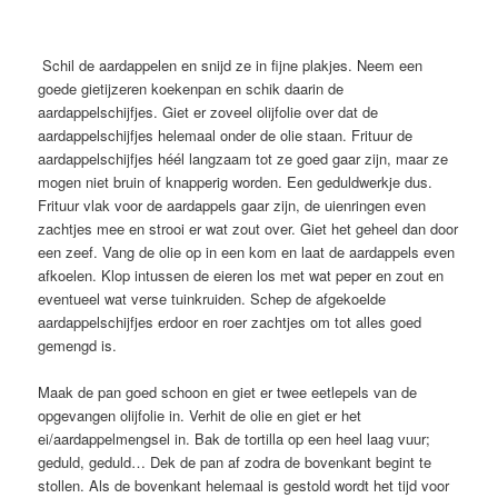
Schil de aardappelen en snijd ze in fijne plakjes. Neem een
goede gietijzeren koekenpan en schik daarin de
aardappelschijfjes. Giet er zoveel olijfolie over dat de
aardappelschijfjes helemaal onder de olie staan. Frituur de
aardappelschijfjes héél langzaam tot ze goed gaar zijn, maar ze
mogen niet bruin of knapperig worden. Een geduldwerkje dus.
Frituur vlak voor de aardappels gaar zijn, de uienringen even
zachtjes mee en strooi er wat zout over. Giet het geheel dan door
een zeef. Vang de olie op in een kom en laat de aardappels even
afkoelen. Klop intussen de eieren los met wat peper en zout en
eventueel wat verse tuinkruiden. Schep de afgekoelde
aardappelschijfjes erdoor en roer zachtjes om tot alles goed
gemengd is.
Maak de pan goed schoon en giet er twee eetlepels van de
opgevangen olijfolie in. Verhit de olie en giet er het
ei/aardappelmengsel in. Bak de tortilla op een heel laag vuur;
geduld, geduld… Dek de pan af zodra de bovenkant begint te
stollen. Als de bovenkant helemaal is gestold wordt het tijd voor