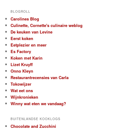
a
r
BLOGROLL
c
Carolines Blog
h
Culinette, Cornette's culinaire weblog
De keuken van Levine
Eerst koken
Eetplezier en meer
Es Factory
Koken met Karin
Lizet Kruyff
Onno Kleyn
Restaurantrecensies van Carla
Tokowijzer
Wat eet ons
Wijnkronieken
Winny wat eten we vandaag?
BUITENLANDSE KOOKLOGS
Chocolate and Zucchini