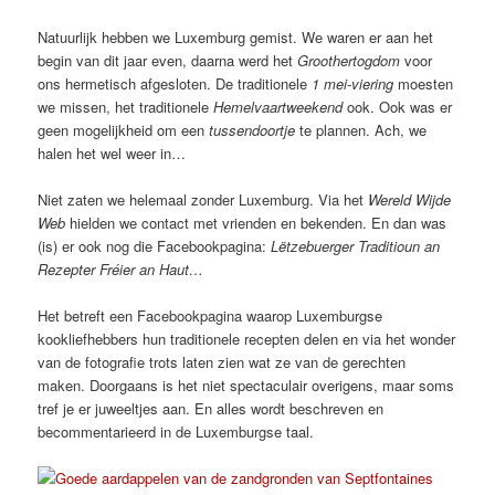
Natuurlijk hebben we Luxemburg gemist. We waren er aan het
begin van dit jaar even, daarna werd het
Groothertogdom
voor
ons hermetisch afgesloten. De traditionele
1 mei-viering
moesten
we missen, het traditionele
Hemelvaartweekend
ook. Ook was er
geen mogelijkheid om een
tussendoortje
te plannen. Ach, we
halen het wel weer in…
Niet zaten we helemaal zonder Luxemburg. Via het
Wereld Wijde
Web
hielden we contact met vrienden en bekenden. En dan was
(is) er ook nog die Facebookpagina:
Lëtzebuerger Traditioun an
Rezepter Fréier an Haut…
Het betreft een Facebookpagina waarop Luxemburgse
kookliefhebbers hun traditionele recepten delen en via het wonder
van de fotografie trots laten zien wat ze van de gerechten
maken. Doorgaans is het niet spectaculair overigens, maar soms
tref je er juweeltjes aan. En alles wordt beschreven en
becommentarieerd in de Luxemburgse taal.