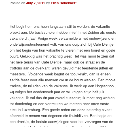
Posted on
July 7, 2012
by
Ellen Bouckaert
Het begint om ons heen langzaam stil te worden; de vakantie
breekt aan. De basisscholen hebben hier in het Zuiden als eerste
vakantie dit jaar. Vorige week verzamelde al het onderwijzend en
onderwijsondersteunend volk van ons dorp zich bij Café Dientje
om het begin van hun vakantie te vieren met een borrel en goeie
buurt. Gelukkig was het prachtig weer. Het was mooi te zien dat
het hele terras van Café Dientje, maar ook de straat en de
trottoirs aan de overkant waren gevuld met feestende juffen en
meesters. Volgende week begint de “
bouwvak
“, dan is er een
zelfde feest voor alle mensen die in de bouw werken. Een mooie
traditie, dit inluiden van de vakantie. Ik werk op een Hogeschool,
wij volgen het academisch jaar en wij krijgen altijd half juli
vakantie. Ik val dus dit jaar overal tussenin; ik moet nog werken
tot donderdag en dan vertrekken we meteen naar onze vaste
stek in Luxemburg. Een goede reden om deze zaterdag alvast
afscheid te nemen van degenen die thuisblijven. Een hapje en
een drankje, de laatste aanwijzingen voor het verzorgen van de