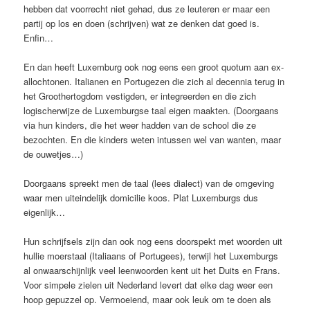
hebben dat voorrecht niet gehad, dus ze leuteren er maar een
partij op los en doen (schrijven) wat ze denken dat goed is.
Enfin…
En dan heeft Luxemburg ook nog eens een groot quotum aan ex-
allochtonen. Italianen en Portugezen die zich al decennia terug in
het Groothertogdom vestigden, er integreerden en die zich
logischerwijze de Luxemburgse taal eigen maakten. (Doorgaans
via hun kinders, die het weer hadden van de school die ze
bezochten. En die kinders weten intussen wel van wanten, maar
de ouwetjes…)
Doorgaans spreekt men de taal (lees dialect) van de omgeving
waar men uiteindelijk domicilie koos. Plat Luxemburgs dus
eigenlijk…
Hun schrijfsels zijn dan ook nog eens doorspekt met woorden uit
hullie moerstaal (Italiaans of Portugees), terwijl het Luxemburgs
al onwaarschijnlijk veel leenwoorden kent uit het Duits en Frans.
Voor simpele zielen uit Nederland levert dat elke dag weer een
hoop gepuzzel op. Vermoeiend, maar ook leuk om te doen als