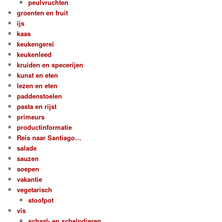
peulvruchten
groenten en fruit
ijs
kaas
keukengerei
keukenleed
kruiden en specerijen
kunst en eten
lezen en eten
paddenstoelen
pasta en rijst
primeurs
productinformatie
Reis naar Santiago…
salade
sauzen
soepen
vakantie
vegetarisch
stoofpot
vis
schaal- en schelpdieren