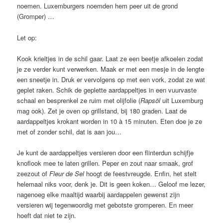
noemen. Luxemburgers noemden hem peer uit de grond
(Gromper) …
Let op:
Kook krieltjes in de schil gaar. Laat ze een beetje afkoelen zodat
je ze verder kunt verwerken. Maak er met een mesje in de lengte
een sneetje in. Druk er vervolgens op met een vork, zodat ze wat
geplet raken. Schik de geplette aardappeltjes in een vuurvaste
schaal en besprenkel ze ruim met olijfolie (
Rapsöl
uit Luxemburg
mag ook). Zet je oven op grillstand, bij 180 graden. Laat de
aardappeltjes krokant worden in 10 à 15 minuten. Eten doe je ze
met of zonder schil, dat is aan jou…
Je kunt de aardappeltjes versieren door een flinterdun schijfje
knoflook mee te laten grillen. Peper en zout naar smaak, grof
zeezout of
Fleur de Sel
hoogt de feestvreugde. Enfin, het stelt
helemaal niks voor, denk je. Dit is geen koken… Geloof me lezer,
nagenoeg elke maaltijd waarbij aardappelen gewenst zijn
versieren wij tegenwoordig met gebotste gromperen. En meer
hoeft dat niet te zijn.