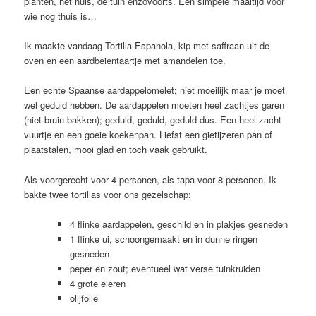
planten, het huis, de tuin enzovoorts. Een simpele maaltijd voor
wie nog thuis is…
Ik maakte vandaag Tortilla Espanola, kip met saffraan uit de
oven en een aardbeientaartje met amandelen toe.
Een echte Spaanse aardappelomelet; niet moeilijk maar je moet
wel geduld hebben. De aardappelen moeten heel zachtjes garen
(niet bruin bakken); geduld, geduld, geduld dus. Een heel zacht
vuurtje en een goeie koekenpan. Liefst een gietijzeren pan of
plaatstalen, mooi glad en toch vaak gebruikt.
Als voorgerecht voor 4 personen, als tapa voor 8 personen. Ik
bakte twee tortillas voor ons gezelschap:
4 flinke aardappelen, geschild en in plakjes gesneden
1 flinke ui, schoongemaakt en in dunne ringen
gesneden
peper en zout; eventueel wat verse tuinkruiden
4 grote eieren
olijfolie