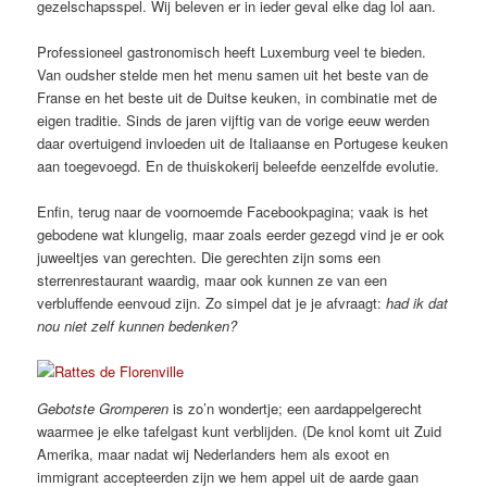
gezelschapsspel. Wij beleven er in ieder geval elke dag lol aan.
Professioneel gastronomisch heeft Luxemburg veel te bieden.
Van oudsher stelde men het menu samen uit het beste van de
Franse en het beste uit de Duitse keuken, in combinatie met de
eigen traditie. Sinds de jaren vijftig van de vorige eeuw werden
daar overtuigend invloeden uit de Italiaanse en Portugese keuken
aan toegevoegd. En de thuiskokerij beleefde eenzelfde evolutie.
Enfin, terug naar de voornoemde Facebookpagina; vaak is het
gebodene wat klungelig, maar zoals eerder gezegd vind je er ook
juweeltjes van gerechten. Die gerechten zijn soms een
sterrenrestaurant waardig, maar ook kunnen ze van een
verbluffende eenvoud zijn. Zo simpel dat je je afvraagt:
had ik dat
nou niet zelf kunnen bedenken?
Gebotste Gromperen
is zo’n wondertje; een aardappelgerecht
waarmee je elke tafelgast kunt verblijden. (De knol komt uit Zuid
Amerika, maar nadat wij Nederlanders hem als exoot en
immigrant accepteerden zijn we hem appel uit de aarde gaan