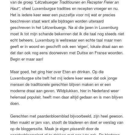
van de groep
“Lëtzebuerger Traditiounen en Rezepter Freier an
Haut”,
ofwel Luxemburgse tradities en recepten vroeger en nu.
Het is iedere keer weer een puzzeltje voor mij wat er precies
beschreven staat want alle bijdragen worden uiteraard
geschreven in het Lëtzenbuergs. Na al die jaren in Luxemburg
moet ik tot mijn schande bekennen dat ik die taal nog steeds niet
echt beheers. Luxemburg is weliswaar een echte taal maar men
geeft er in woord en geschrift ook een ‘eigen’, lokale draai aan en
dat dan ook nog eens doorweven met Duitse en Franse woorden.
Begin er maar aan!
Maar goed, het ging hier over Eten en drinken. Op die
Luxemburgse site treft het mij iedere keer weer dat ook jonge
mensen de traditionele gerechten blijven maken en er een
moderne draai aan geven. Wildplukken, hier in Nederland weer
helemaal populair, heeft men daar altijd gedaan en is men blijven
doen.
Gerechten met paardenbloemblad bijvoorbeeld, zijn heel gewoon.
Men maakt er jam van, stooft de bladeren en doet er verslag van
op de bloggerssite. Maak je eigen
pissenlit
door de
paardenbloemplant af te dekken met een jute zak. De bladeren