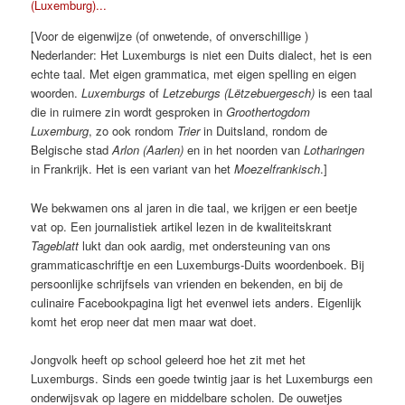
[Voor de eigenwijze (of onwetende, of onverschillige )
Nederlander: Het Luxemburgs is niet een Duits dialect, het is een
echte taal. Met eigen grammatica, met eigen spelling en eigen
woorden.
Luxemburgs
of
Letzeburgs (Lëtzebuergesch)
is een taal
die in ruimere zin wordt gesproken in
Groothertogdom
Luxemburg
, zo ook rondom
Trier
in Duitsland, rondom de
Belgische stad
Arlon (Aarlen)
en in het noorden van
Lotharingen
in Frankrijk. Het is een variant van het
Moezelfrankisch
.]
We bekwamen ons al jaren in die taal, we krijgen er een beetje
vat op. Een journalistiek artikel lezen in de kwaliteitskrant
Tageblatt
lukt dan ook aardig, met ondersteuning van ons
grammaticaschriftje en een Luxemburgs-Duits woordenboek. Bij
persoonlijke schrijfsels van vrienden en bekenden, en bij de
culinaire Facebookpagina ligt het evenwel iets anders. Eigenlijk
komt het erop neer dat men maar wat doet.
Jongvolk heeft op school geleerd hoe het zit met het
Luxemburgs. Sinds een goede twintig jaar is het Luxemburgs een
onderwijsvak op lagere en middelbare scholen. De ouwetjes