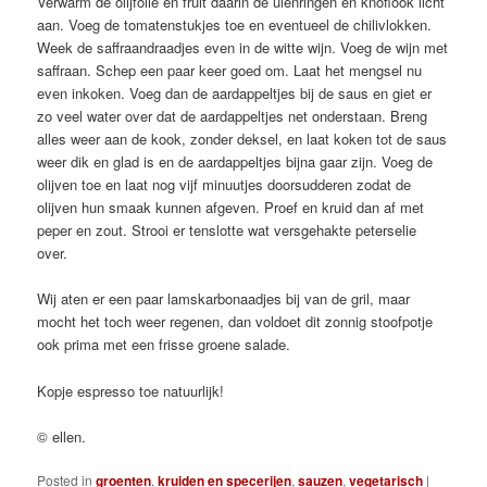
Verwarm de olijfolie en fruit daarin de uienringen en knoflook licht
aan. Voeg de tomatenstukjes toe en eventueel de chilivlokken.
Week de saffraandraadjes even in de witte wijn. Voeg de wijn met
saffraan. Schep een paar keer goed om. Laat het mengsel nu
even inkoken. Voeg dan de aardappeltjes bij de saus en giet er
zo veel water over dat de aardappeltjes net onderstaan. Breng
alles weer aan de kook, zonder deksel, en laat koken tot de saus
weer dik en glad is en de aardappeltjes bijna gaar zijn. Voeg de
olijven toe en laat nog vijf minuutjes doorsudderen zodat de
olijven hun smaak kunnen afgeven. Proef en kruid dan af met
peper en zout. Strooi er tenslotte wat versgehakte peterselie
over.
Wij aten er een paar lamskarbonaadjes bij van de gril, maar
mocht het toch weer regenen, dan voldoet dit zonnig stoofpotje
ook prima met een frisse groene salade.
Kopje espresso toe natuurlijk!
© ellen.
Posted in
groenten
,
kruiden en specerijen
,
sauzen
,
vegetarisch
|