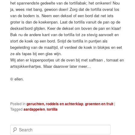
het spannendste gedeelte van de tortillabak; het omkeren! Nou
ja, wees niet bang, gewoon doen! Zorg dat de tortilla overal los
van de bodem is. Neem een deksel of een bord dat net iets
groter is dan de koekenpan. Laat de tortilla vanuit de pan op de
desksel/bord glijden. Keer de deksel om boven de pan en klaar!
Bak nu de andere kant van de tortilla tot ze stevig aanvoelt en
stort de koek op een bord. Snijd de tortilla in puntjen als
begeleiding van de maaltijd, of verdeel de koek in blokjes en eet
ze als tapas bij een glas wijn.
Wij aten er kippenpootjes uit de oven bij met saffraan , tomaat en
artisjokkenhartjes. Maar daarover later meer…
© ellen.
Posted in
geruchten, roddels en achterklap
,
groenten en fruit
|
Tagged
aardappelen
,
tortilla
S
e