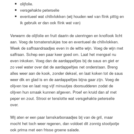
olijfolie.
versgehakte peterselie
eventueel wat chilivlokken (wij houden wel van flink pittig en
ik gebruik er dan ook flink wat van)
Verwarm de olijfolie en fruit daarin de uienringen en knoflook licht
aan. Voeg de tomatenstukjes toe en eventueel de chilivlokken.
Week de saffraandraadjes even in de witte wijn. Voeg de wijn met
saffraan. Schep een paar keer goed om. Laat het mengsel nu
even inkoken. Voeg dan de aardappeltjes bij de saus en giet er
zo veel water over dat de aardappeltjes net onderstaan. Breng
alles weer aan de kook, zonder deksel, en laat koken tot de saus
weer dik en glad is en de aardappeltjes bijna gaar zijn. Voeg de
olijven toe en laat nog vijf minuutjes doorsudderen zodat de
olijven hun smaak kunnen afgeven. Proef en kruid dan af met
peper en zout. Strooi er tenslotte wat versgehakte peterselie
over.
Wij aten er een paar lamskarbonaadjes bij van de gril, maar
mocht het toch weer regenen, dan voldoet dit zonnig stoofpotje
ook prima met een frisse groene salade.