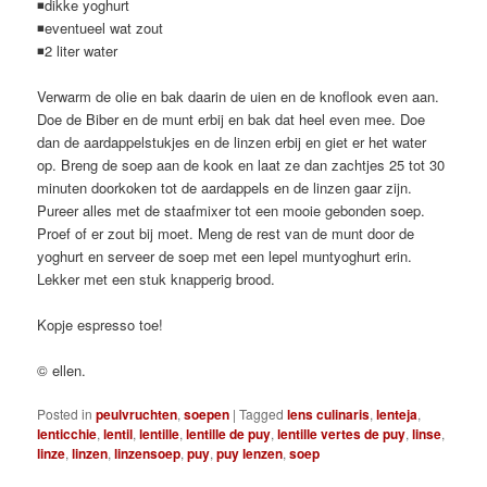
◾dikke yoghurt
◾eventueel wat zout
◾2 liter water
Verwarm de olie en bak daarin de uien en de knoflook even aan.
Doe de Biber en de munt erbij en bak dat heel even mee. Doe
dan de aardappelstukjes en de linzen erbij en giet er het water
op. Breng de soep aan de kook en laat ze dan zachtjes 25 tot 30
minuten doorkoken tot de aardappels en de linzen gaar zijn.
Pureer alles met de staafmixer tot een mooie gebonden soep.
Proef of er zout bij moet. Meng de rest van de munt door de
yoghurt en serveer de soep met een lepel muntyoghurt erin.
Lekker met een stuk knapperig brood.
Kopje espresso toe!
© ellen.
Posted in
peulvruchten
,
soepen
|
Tagged
lens culinaris
,
lenteja
,
lenticchie
,
lentil
,
lentille
,
lentille de puy
,
lentille vertes de puy
,
linse
,
linze
,
linzen
,
linzensoep
,
puy
,
puy lenzen
,
soep