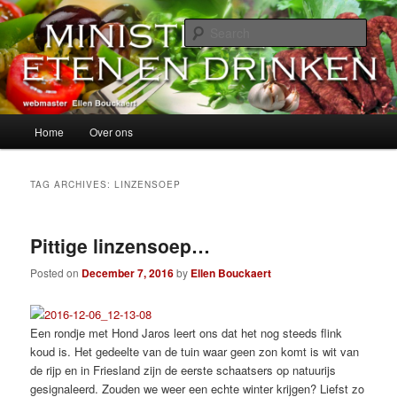
Skip
Skip
alles over eten, drinken en andere genoegens…
to
to
Sear
primary
secondary
content
content
Ministerie van Eten en Drinken
Main
Home
Over ons
menu
TAG ARCHIVES:
LINZENSOEP
Pittige linzensoep…
Posted on
December 7, 2016
by
Ellen Bouckaert
Een rondje met Hond Jaros leert ons dat het nog steeds flink
koud is. Het gedeelte van de tuin waar geen zon komt is wit van
de rijp en in Friesland zijn de eerste schaatsers op natuurijs
gesignaleerd. Zouden we weer een echte winter krijgen? Liefst zo