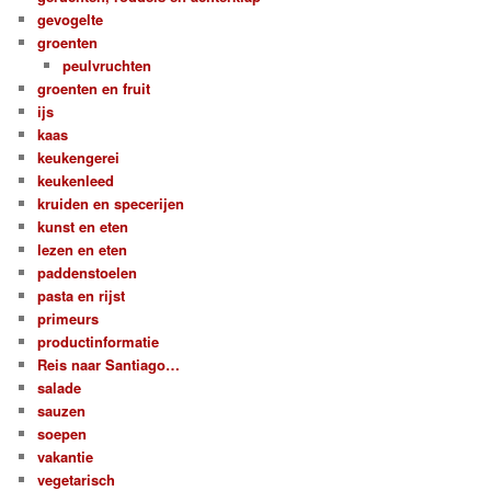
gevogelte
groenten
peulvruchten
groenten en fruit
ijs
kaas
keukengerei
keukenleed
kruiden en specerijen
kunst en eten
lezen en eten
paddenstoelen
pasta en rijst
primeurs
productinformatie
Reis naar Santiago…
salade
sauzen
soepen
vakantie
vegetarisch