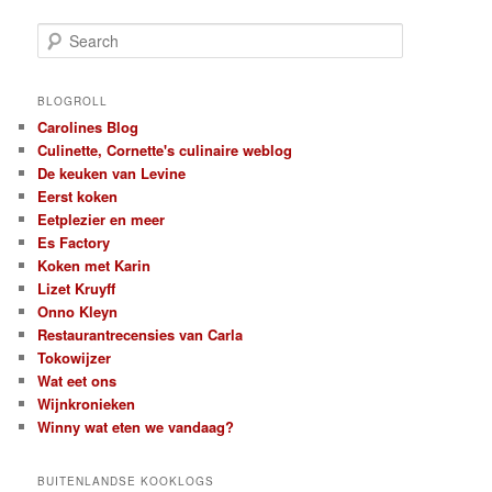
S
e
a
r
BLOGROLL
c
Carolines Blog
h
Culinette, Cornette's culinaire weblog
De keuken van Levine
Eerst koken
Eetplezier en meer
Es Factory
Koken met Karin
Lizet Kruyff
Onno Kleyn
Restaurantrecensies van Carla
Tokowijzer
Wat eet ons
Wijnkronieken
Winny wat eten we vandaag?
BUITENLANDSE KOOKLOGS