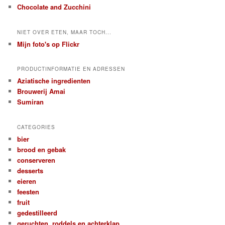
Chocolate and Zucchini
NIET OVER ETEN, MAAR TOCH...
Mijn foto's op Flickr
PRODUCTINFORMATIE EN ADRESSEN
Aziatische ingredienten
Brouwerij Amai
Sumiran
CATEGORIES
bier
brood en gebak
conserveren
desserts
eieren
feesten
fruit
gedestilleerd
geruchten, roddels en achterklap