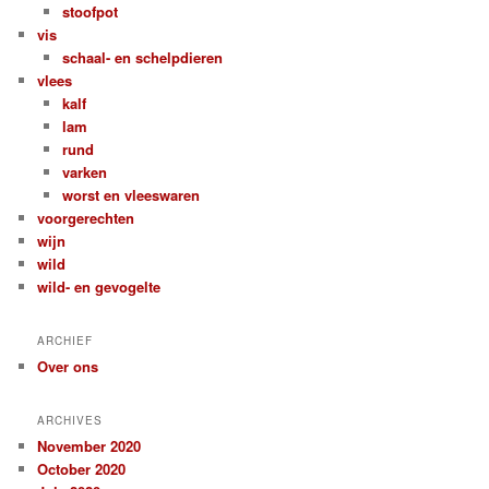
stoofpot
vis
schaal- en schelpdieren
vlees
kalf
lam
rund
varken
worst en vleeswaren
voorgerechten
wijn
wild
wild- en gevogelte
ARCHIEF
Over ons
ARCHIVES
November 2020
October 2020