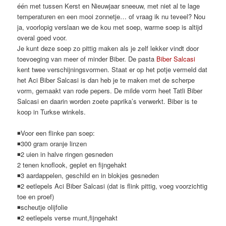
één met tussen Kerst en Nieuwjaar sneeuw, met niet al te lage
temperaturen en een mooi zonnetje… of vraag ik nu teveel? Nou
ja, voorlopig verslaan we de kou met soep, warme soep is altijd
overal goed voor.
Je kunt deze soep zo pittig maken als je zelf lekker vindt door
toevoeging van meer of minder Biber. De pasta
Biber Salcasi
kent twee verschijningsvormen. Staat er op het potje vermeld dat
het Aci Biber Salcasi is dan heb je te maken met de scherpe
vorm, gemaakt van rode pepers. De milde vorm heet Tatli Biber
Salcasi en daarin worden zoete paprika’s verwerkt. Biber is te
koop in Turkse winkels.
◾Voor een flinke pan soep:
◾300 gram oranje linzen
◾2 uien in halve ringen gesneden
2 tenen knoflook, geplet en fijngehakt
◾3 aardappelen, geschild en in blokjes gesneden
◾2 eetlepels Aci Biber Salcasi (dat is flink pittig, voeg voorzichtig
toe en proef)
◾scheutje olijfolie
◾2 eetlepels verse munt,fijngehakt