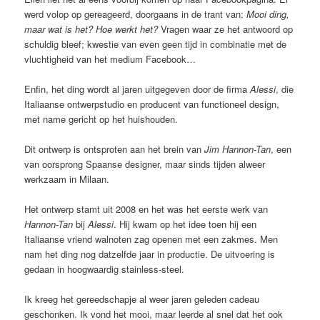
werd volop op gereageerd, doorgaans in de trant van:
Mooi ding,
maar wat is het? Hoe werkt het?
Vragen waar ze het antwoord op
schuldig bleef; kwestie van even geen tijd in combinatie met de
vluchtigheid van het medium Facebook…
Enfin, het ding wordt al jaren uitgegeven door de firma
Alessi
, die
Italiaanse ontwerpstudio en producent van functioneel design,
met name gericht op het huishouden.
Dit ontwerp is ontsproten aan het brein van
Jim Hannon-Tan
, een
van oorsprong Spaanse designer, maar sinds tijden alweer
werkzaam in Milaan.
Het ontwerp stamt uit 2008 en het was het eerste werk van
Hannon-Tan
bij
Alessi
. Hij kwam op het idee toen hij een
Italiaanse vriend walnoten zag openen met een zakmes. Men
nam het ding nog datzelfde jaar in productie. De uitvoering is
gedaan in hoogwaardig stainless-steel.
Ik kreeg het gereedschapje al weer jaren geleden cadeau
geschonken. Ik vond het mooi, maar leerde al snel dat het ook