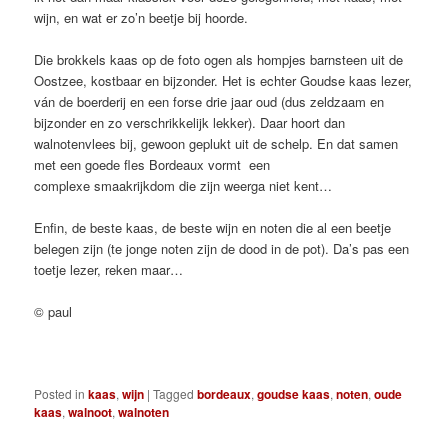
wijn, en wat er zo’n beetje bij hoorde.
Die brokkels kaas op de foto ogen als hompjes barnsteen uit de
Oostzee, kostbaar en bijzonder. Het is echter Goudse kaas lezer,
ván de boerderij en een forse drie jaar oud (dus zeldzaam en
bijzonder en zo verschrikkelijk lekker). Daar hoort dan
walnotenvlees bij, gewoon geplukt uit de schelp. En dat samen
met een goede fles Bordeaux vormt een
complexe smaakrijkdom die zijn weerga niet kent…
Enfin, de beste kaas, de beste wijn en noten die al een beetje
belegen zijn (te jonge noten zijn de dood in de pot). Da’s pas een
toetje lezer, reken maar…
© paul
Posted in
kaas
,
wijn
|
Tagged
bordeaux
,
goudse kaas
,
noten
,
oude
kaas
,
walnoot
,
walnoten