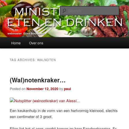
Skip
Skip
alles over eten, drinken en andere genoegens…
to
to
Sear
primary
secondary
content
content
Ministerie van Eten en Drinken
Main
Home
Over ons
menu
TAG ARCHIVES:
WALNOTEN
(Wal)notenkraker…
Posted on
November 12, 2020
by
paul
Een keukenhulp in de vorm van een hartvormig kleinood, slechts
een centimeter of 3 groot.
Ellen liet het al eens voorbij komen op haar Facebookpagina. Er