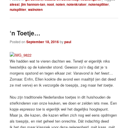
alessi
,
jim hannon-tan
,
noot
,
noten
,
notenkraker
,
notensplitter
,
nutsplitter
,
walnoten
‘n Toetje…
Posted on
September 18, 2016
by
paul
We hadden wat te vieren dachten we. Terwijl er eigenlijk niks
feestelijks op de kalender stond. Gewoon zo’n dag dat je ‘s
morgens opstond en tegen elkaar zei:
Vanavond is het feest
…
Zomaar. Enfin, Ellen kookte die avond een maaltijd (en dat deed
ze met verve) en ik verzorgde de toespijs, zeg maar
het toetje
.
Nou zijn traditionele Nederlandse toetjes in dit huishouden de
stiefkinderen van onze keuken, we doen er zelden iets mee. Een
kopje
espresso toe
is eigenlijk wel het dagelijks hoogtepunt.
Maar ja, die kazen, die kazen willen zich nog wel eens opdringen
als toespijs, en niet geheel ten onrechte. Dát indachtig deed
ik het dan maar klassiek voor deze gelegenheid, mét kaas, mét