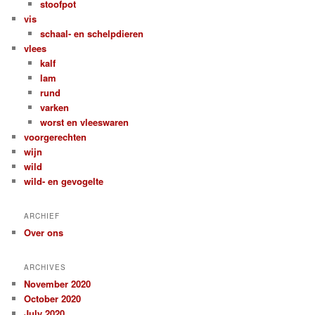
stoofpot
vis
schaal- en schelpdieren
vlees
kalf
lam
rund
varken
worst en vleeswaren
voorgerechten
wijn
wild
wild- en gevogelte
ARCHIEF
Over ons
ARCHIVES
November 2020
October 2020
July 2020