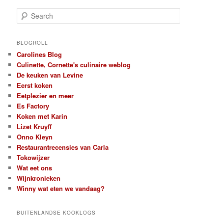
S
e
a
r
BLOGROLL
c
Carolines Blog
h
Culinette, Cornette's culinaire weblog
De keuken van Levine
Eerst koken
Eetplezier en meer
Es Factory
Koken met Karin
Lizet Kruyff
Onno Kleyn
Restaurantrecensies van Carla
Tokowijzer
Wat eet ons
Wijnkronieken
Winny wat eten we vandaag?
BUITENLANDSE KOOKLOGS