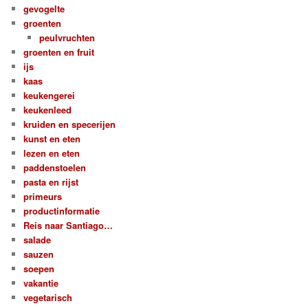
gevogelte
groenten
peulvruchten
groenten en fruit
ijs
kaas
keukengerei
keukenleed
kruiden en specerijen
kunst en eten
lezen en eten
paddenstoelen
pasta en rijst
primeurs
productinformatie
Reis naar Santiago…
salade
sauzen
soepen
vakantie
vegetarisch