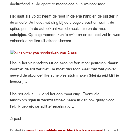
doeltreffend is. Je opent er moeiteloos elke walnoot mee.
Het gaat als volgt: neem de noot in de ene hand en de splitter in
de andere. Je houdt het ding bij de vleugels vast en wurmt de
spitse punt in de achterkant van de noot, tussen de twee
schelpjes. Op enig moment kun je wrikken en de noot zal in twee
volmaakte helften uit elkaar klappen.
Hoe je het vruchtvlees uit de twee helften moet peuteren, daarin
voorziet de splitter niet. Je moet dan toch weer met wat grover
geweld de afzonderlijke schelpjes stuk maken (kleinigheid blijf je
houden)…
Hoe het ook zij, ik vind het een mooi ding. Eventuele
tekortkomingen in werkzaamheid neem ik dan ook graag voor
lief. Ik gebruik de splitter regelmatig…
© paul
Posted in
geruchten, roddels en achterklap
,
keukengerei
|
Tagged