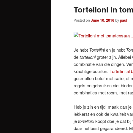
Tortelloni in t
Posted on
June 10, 2016
by
paul
Je hebt
Tortellini
en je hebt
Tort
de
tortelloni
groter zijn. Allebe
combinatie van die dingen. V
krachtige bouillon:
Tortellini al
gesmolten boter met salie, of 
regels en gebruiken niet binde
combinaties met room, met ra
Heb je zin en tijd, maak dan je
lekkerst en ook de kwaliteit va
je
tortelloni
koopt doe je dat bij 
daar het best gegarandeerd. Ma