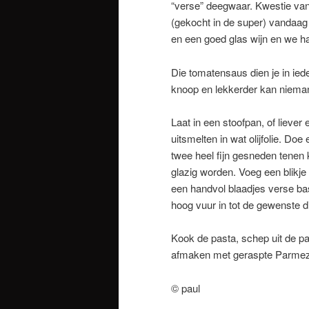
“verse” deegwaar. Kwestie van 
(gekocht in de super) vandaag
en een goed glas wijn en we h
Die tomatensaus dien je in ied
knoop en lekkerder kan nieman
Laat in een stoofpan, of lieve
uitsmelten in wat olijfolie. Doe
twee heel fijn gesneden tenen k
glazig worden. Voeg een blikje
een handvol blaadjes verse bas
hoog vuur in tot de gewenste 
Kook de pasta, schep uit de p
afmaken met geraspte Parmez
© paul