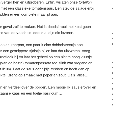
vergelijken en uitproberen. Enfin, wij aten onze
tortelloni
 met een klassieke tomatensaus. Een stevige salade erbij
adden er een complete maaltijd aan.
er geval zelf te maken. Het is doodsimpel, het kost geen
d van de voedselmiddenstand je die leveren.
r een sauteerpan, een paar kleine dobbelsteentje spek
 er een gesnipperd sjalotje bij en laat dat uitzweten. Voeg
noflook bij en laat het geheel op een niet te hoog vuurtje
 (van de beste) tomatenpassata toe, flink wat oregano en
ilicum. Laat de saus een tijdje trekken en kook dan op
dikte. Breng op smaak met peper en zout. Da’s alles…
an en verdeel over de borden. Een mooie lik saus erover en
aanse kaas en een toefje basilicum…