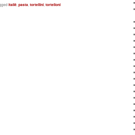
gged
italië
,
pasta
,
tortellini
,
tortelloni