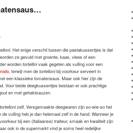
omatensaus…
elloni.
Het enige verschil tussen die pastakussentjes is dat
i worden ze gevuld met groente, kaas, vlees of een
erder worden
tortellini
vaak gegeten als vulling voor een
 brodo
, terwijl men de
tortelloni
bij voorkeur serveert in
met een klassieke tomatensaus. Maar ook hier zijn de
nd. Voor beide deegkussentjes bestaan er ook prachtige
gout en met gehaktsauzen.
tortelloni
zelf. Versgemaakte deegwaren zijn so-wie-so het
n de vulling heb je dan helemaal zelf in de hand. Wanneer je
voorkeur bij een (Italiaanse) traiteur, smaak en kwaliteit zijn
ar ook in de supermarkt vind je soms heel redelijke