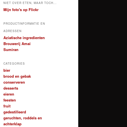
NIET OVER ETEN, MAAR TOCH...
Mijn foto's op Flickr
PRODUCTINFORMATIE EN
ADRESSEN
Aziatische ingredienten
Brouwerij Amai
Sumiran
CATEGORIES
bier
brood en gebak
conserveren
desserts
eieren
feesten
fruit
gedestilleerd
geruchten, roddels en
achterklap