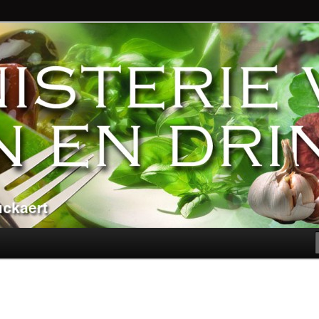
ndere genoegens…
n Eten en Drinken