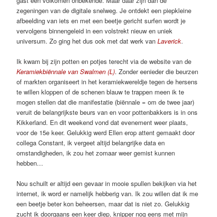
gast een volkomen onbekende. Maar daar zijn dan de
zegeningen van de digitale snelweg. Je ontdekt een piepkleine
afbeelding van iets en met een beetje gericht surfen wordt je
vervolgens binnengeleid in een volstrekt nieuw en uniek
universum. Zo ging het dus ook met dat werk van
Laverick
.
Ik kwam bij zijn potten en potjes terecht via de website van de
Keramiekbiënnale van Swalmen (L)
. Zonder eenieder die beurzen
of markten organiseert in het keramiekwereldje tegen de hersens
te willen kloppen of de schenen blauw te trappen meen ik te
mogen stellen dat die manifestatie (biënnale = om de twee jaar)
veruit de belangrijkste beurs van en voor pottenbakkers is in ons
Kikkerland. En dit weekend vond dat evenement weer plaats,
voor de 15e keer. Gelukkig werd Ellen erop attent gemaakt door
collega Constant, ik vergeet altijd belangrijke data en
omstandigheden, ik zou het zomaar weer gemist kunnen
hebben…
Nou schuilt er altijd een gevaar in mooie spullen bekijken via het
internet, ik word er namelijk hebberig van. Ik zou willen dat ik me
een beetje beter kon beheersen, maar dat is niet zo. Gelukkig
zucht ik doorgaans een keer diep, knipper nog eens met mijn