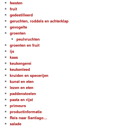
feesten
fruit
gedestilleerd
geruchten, roddels en achterklap
gevogelte
groenten
peulvruchten
groenten en fruit
ijs
kaas
keukengerei
keukenleed
kruiden en specerijen
kunst en eten
lezen en eten
paddenstoelen
pasta en rijst
primeurs
productinformatie
Reis naar Santiago…
salade