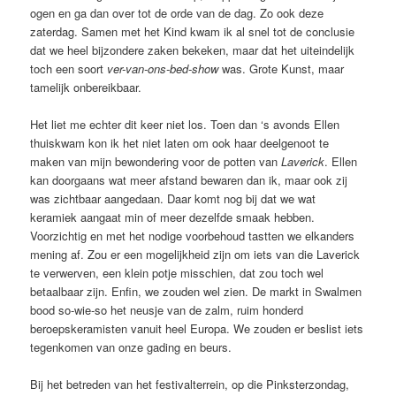
ogen en ga dan over tot de orde van de dag. Zo ook deze
zaterdag. Samen met het Kind kwam ik al snel tot de conclusie
dat we heel bijzondere zaken bekeken, maar dat het uiteindelijk
toch een soort
ver-van-ons-bed-show
was. Grote Kunst, maar
tamelijk onbereikbaar.
Het liet me echter dit keer niet los. Toen dan ‘s avonds Ellen
thuiskwam kon ik het niet laten om ook haar deelgenoot te
maken van mijn bewondering voor de potten van
Laverick
. Ellen
kan doorgaans wat meer afstand bewaren dan ik, maar ook zij
was zichtbaar aangedaan. Daar komt nog bij dat we wat
keramiek aangaat min of meer dezelfde smaak hebben.
Voorzichtig en met het nodige voorbehoud tastten we elkanders
mening af. Zou er een mogelijkheid zijn om iets van die Laverick
te verwerven, een klein potje misschien, dat zou toch wel
betaalbaar zijn. Enfin, we zouden wel zien. De markt in Swalmen
bood so-wie-so het neusje van de zalm, ruim honderd
beroepskeramisten vanuit heel Europa. We zouden er beslist iets
tegenkomen van onze gading en beurs.
Bij het betreden van het festivalterrein, op die Pinksterzondag,