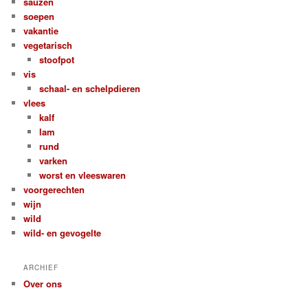
sauzen
soepen
vakantie
vegetarisch
stoofpot
vis
schaal- en schelpdieren
vlees
kalf
lam
rund
varken
worst en vleeswaren
voorgerechten
wijn
wild
wild- en gevogelte
ARCHIEF
Over ons