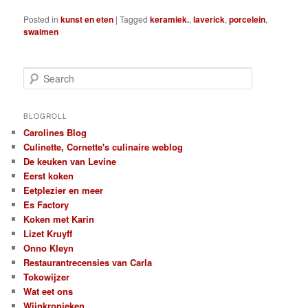
Posted in
kunst en eten
|
Tagged
keramiek.
,
laverick
,
porcelein
,
swalmen
S
e
a
r
BLOGROLL
c
Carolines Blog
h
Culinette, Cornette's culinaire weblog
De keuken van Levine
Eerst koken
Eetplezier en meer
Es Factory
Koken met Karin
Lizet Kruyff
Onno Kleyn
Restaurantrecensies van Carla
Tokowijzer
Wat eet ons
Wijnkronieken