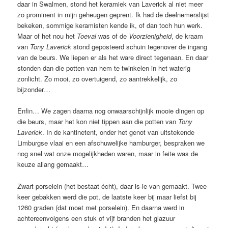
daar in Swalmen, stond het keramiek van Laverick al niet meer
zo prominent in mijn geheugen geprent. Ik had de deelnemerslijst
bekeken, sommige keramisten kende ik, of dan toch hun werk.
Maar of het nou het
Toeval
was of de
Voorzienigheid
, de kraam
van
Tony Laverick
stond geposteerd schuin tegenover de ingang
van de beurs. We liepen er als het ware direct tegenaan. En daar
stonden dan die potten van hem te twinkelen in het waterig
zonlicht. Zo mooi, zo overtuigend, zo aantrekkelijk, zo
bijzonder…
Enfin… We zagen daarna nog onwaarschijnlijk mooie dingen op
die beurs, maar het kon niet tippen aan die potten van
Tony
Laverick
. In de kantinetent, onder het genot van uitstekende
Limburgse vlaai en een afschuwelijke hamburger, bespraken we
nog snel wat onze mogelijkheden waren, maar in feite was de
keuze allang gemaakt…
Zwart porselein (het bestaat écht), daar is-ie van gemaakt. Twee
keer gebakken werd die pot, de laatste keer bij maar liefst bij
1260 graden (dat moet met porselein). En daarna werd in
achtereenvolgens een stuk of vijf branden het glazuur