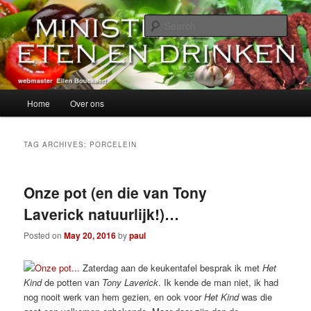
Skip
Skip
alles over eten, drinken en andere genoegens…
to
to
Sear
primary
secondary
content
content
Ministerie van Eten en Drinken
Main
Home
Over ons
menu
TAG ARCHIVES:
PORCELEIN
Onze pot (en die van Tony
Laverick natuurlijk!)…
Posted on
May 20, 2016
by
paul
Zaterdag aan de keukentafel besprak ik met
Het
Kind
de potten van
Tony Laverick
. Ik kende de man niet, ik had
nog nooit werk van hem gezien, en ook voor
Het Kind
was die