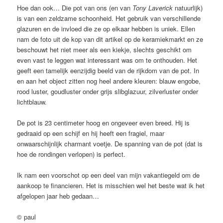
Hoe dan ook… Die pot van ons (en van
Tony Laverick
natuurlijk)
is van een zeldzame schoonheid. Het gebruik van verschillende
glazuren en de invloed die ze op elkaar hebben is uniek. Ellen
nam de foto uit de kop van dit artikel op de keramiekmarkt en ze
beschouwt het niet meer als een kiekje, slechts geschikt om
even vast te leggen wat interessant was om te onthouden. Het
geeft een tamelijk eenzijdig beeld van de rijkdom van de pot. In
en aan het object zitten nog heel andere kleuren: blauw engobe,
rood luster, goudluster onder grijs slibglazuur, zilverluster onder
lichtblauw.
De pot is 23 centimeter hoog en ongeveer even breed. Hij is
gedraaid op een schijf en hij heeft een fragiel, maar
onwaarschijnlijk charmant voetje. De spanning van de pot (dat is
hoe de rondingen verlopen) is perfect.
Ik nam een voorschot op een deel van mijn vakantiegeld om de
aankoop te financieren. Het is misschien wel het beste wat ik het
afgelopen jaar heb gedaan…
© paul