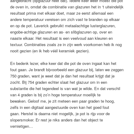
aangebracht (opglazuur heet dat). Iedere keer weer moest die pot
de oven in, omdat de combinatie van glazuren het in ‘t uiteindelijk
resultaat prima met elkaar doet, maar ze eerst allemaal een
andere temperatuur vereisen om zich vast te branden op elkaar
en op de pot. Laverick gebruikt metaalachtige lusterglazuren,
engobe-achtige glazuren en as- en slibglazuren op, over en
naaste elkaar. Het resultaat is een veelvoud aan kleuren en
textuur. Combinaties zoals ze in zijn werk voorkomen heb ik nog
nooit gezien (en ik heb véél keramiek gezien).
En bedenk lezer, elke keer dat die pot de oven ingaat kan het
fout gaan. Je brandt bijvoorbeeld een glazuur bij, laten we zeggen
750 graden, want je weet dat je dan het resultaat krijgt dat je
zocht. Bij 754 graden echter slaat het glazuur om in een
substantie die het tegendeel is van wat je wilde. En dat verschil
van 4 graden is bij zo’n hoge temperatuur moeilijk te
bewaken. Geloof me, je zit meteen een paar graden te hoog,
zelfs in een digitaal aangestuurde oven kan het goed fout
gaan. Herstel is daarna niet mogelijk, je pot is rijp voor de
slopersmoker. Er rest je niks anders dan het object te
vernietigen…