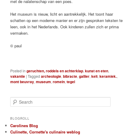
met de nalatenschap van een poes.
Het museum is nieuw, licht en aantrekkelijk. Het toont haar
schatten op een moderne manier en er zijn gesproken teksten te
leen, ook in het Nederlands. Ook kinderen zullen zich er prima
vermaken.
© paul
Posted in
geruchten, roddels en achterklap
,
kunst en eten
,
vakantie
|
Tagged
archeologie
,
bibracte
,
gallier
,
kelt
,
keramiek.
,
mont beuvray
,
museum
,
romein
,
tegel
S
e
a
r
BLOGROLL
c
Carolines Blog
h
Culinette, Cornette's culinaire weblog