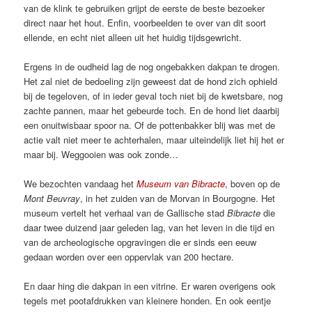
van de klink te gebruiken grijpt de eerste de beste bezoeker
direct naar het hout. Enfin, voorbeelden te over van dit soort
ellende, en echt niet alleen uit het huidig tijdsgewricht.
Ergens in de oudheid lag de nog ongebakken dakpan te drogen.
Het zal niet de bedoeling zijn geweest dat de hond zich ophield
bij de tegeloven, of in ieder geval toch niet bij de kwetsbare, nog
zachte pannen, maar het gebeurde toch. En de hond liet daarbij
een onuitwisbaar spoor na. Of de pottenbakker blij was met de
actie valt niet meer te achterhalen, maar uiteindelijk liet hij het er
maar bij. Weggooien was ook zonde…
We bezochten vandaag het
Museum van Bibracte
, boven op de
Mont Beuvray
, in het zuiden van de Morvan in Bourgogne. Het
museum vertelt het verhaal van de Gallische stad
Bibracte
die
daar twee duizend jaar geleden lag, van het leven in die tijd en
van de archeologische opgravingen die er sinds een eeuw
gedaan worden over een oppervlak van 200 hectare.
En daar hing die dakpan in een vitrine. Er waren overigens ook
tegels met pootafdrukken van kleinere honden. En ook eentje