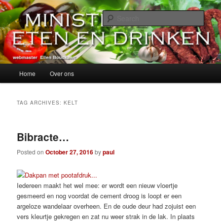
Skip
Skip
alles over eten, drinken en andere genoegens…
to
to
Sear
primary
secondary
content
content
Ministerie van Eten en Drinken
Main
Home
Over ons
menu
TAG ARCHIVES:
KELT
Bibracte…
Posted on
October 27, 2016
by
paul
Iedereen maakt het wel mee: er wordt een nieuw vloertje
gesmeerd en nog voordat de cement droog is loopt er een
argeloze wandelaar overheen. En de oude deur had zojuist een
vers kleurtje gekregen en zat nu weer strak in de lak. In plaats