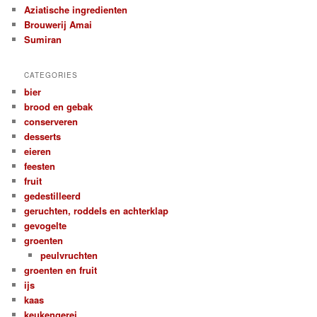
Aziatische ingredienten
Brouwerij Amai
Sumiran
CATEGORIES
bier
brood en gebak
conserveren
desserts
eieren
feesten
fruit
gedestilleerd
geruchten, roddels en achterklap
gevogelte
groenten
peulvruchten
groenten en fruit
ijs
kaas
keukengerei