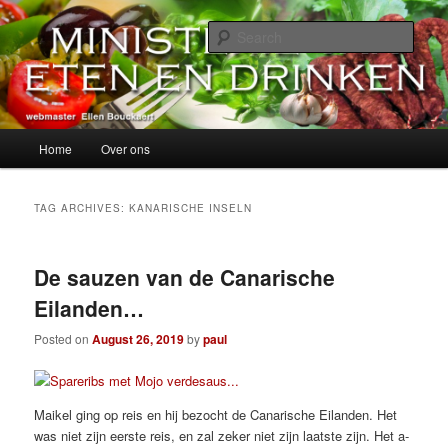
Skip
Skip
alles over eten, drinken en andere genoegens…
to
to
Sear
primary
secondary
content
content
Ministerie van Eten en Drinken
Main
Home
Over ons
menu
TAG ARCHIVES:
KANARISCHE INSELN
De sauzen van de Canarische
Eilanden…
Posted on
August 26, 2019
by
paul
Maikel ging op reis en hij bezocht de Canarische Eilanden. Het
was niet zijn eerste reis, en zal zeker niet zijn laatste zijn. Het a-