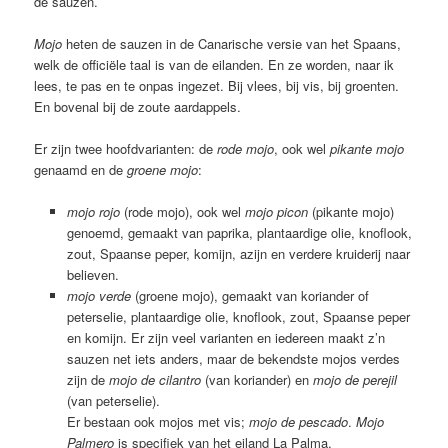
de sauzen.
Mojo
heten de sauzen in de Canarische versie van het Spaans,
welk de officiële taal is van de eilanden. En ze worden, naar ik
lees, te pas en te onpas ingezet. Bij vlees, bij vis, bij groenten.
En bovenal bij de zoute aardappels.
Er zijn twee hoofdvarianten: de
rode mojo
, ook wel
pikante mojo
genaamd en de
groene mojo
:
mojo rojo
(rode mojo), ook wel
mojo picon
(pikante mojo)
genoemd, gemaakt van paprika, plantaardige olie, knoflook,
zout, Spaanse peper, komijn, azijn en verdere kruiderij naar
believen.
mojo verde
(groene mojo), gemaakt van koriander of
peterselie, plantaardige olie, knoflook, zout, Spaanse peper
en komijn. Er zijn veel varianten en iedereen maakt z’n
sauzen net iets anders, maar de bekendste mojos verdes
zijn de
mojo de cilantro
(van koriander) en
mojo de perejil
(van peterselie).
Er bestaan ook mojos met vis;
mojo de pescado
.
Mojo
Palmero
is specifiek van het eiland La Palma.