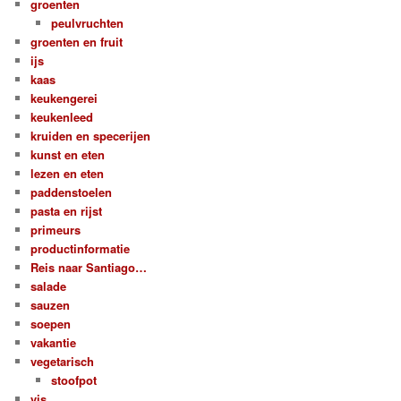
groenten
peulvruchten
groenten en fruit
ijs
kaas
keukengerei
keukenleed
kruiden en specerijen
kunst en eten
lezen en eten
paddenstoelen
pasta en rijst
primeurs
productinformatie
Reis naar Santiago…
salade
sauzen
soepen
vakantie
vegetarisch
stoofpot
vis