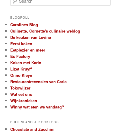
e
a
r
BLOGROLL
c
Carolines Blog
h
Culinette, Cornette's culinaire weblog
De keuken van Levine
Eerst koken
Eetplezier en meer
Es Factory
Koken met Karin
Lizet Kruyff
Onno Kleyn
Restaurantrecensies van Carla
Tokowijzer
Wat eet ons
Wijnkronieken
Winny wat eten we vandaag?
BUITENLANDSE KOOKLOGS
Chocolate and Zucchini