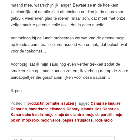
maand mee, waarschijnlijk langer. Bewaar ze in de koelkast.
Uiteindelijk zal de olie zich afscheiden en dien je de saus voor
gebruik weer even glad te roeren, maar ach, dat moet met onze
zelfgemaakte peterselieolie ook. Het is geen moeite.
Vanmiddag bij de lunch probeerden we wat van de groene mojo
op koude spareribs. Heel verrassend van smaak, dat belooft wat
voor de toekomst…
Voorlopig laat ik mijn saus nog even verder trekken zodat de
smaken zich optimaal kunnen zetten. Ik verheug me op de zoute
aardappeltjes die geschapen lijken voor deze sauzen…
© paul
Posted in
productinformatie
,
sauzen
|
Tagged
Canariae Insulae
,
Canarias
,
canarische eilanden
,
Canary Islands
,
Îles Canaries
,
Kanarische Inseln
,
mojo
,
mojo de cilantro
,
mojo de perejil
,
mojo
picon
,
mojo rojo
,
mojo verde
,
papas arrugadas
,
rode mojo
S