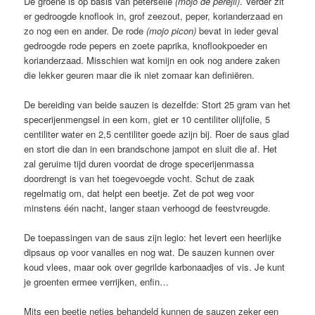
De groene is op basis van peterselie
(mojo de perejil)
. Verder zit
er gedroogde knoflook in, grof zeezout, peper, korianderzaad en
zo nog een en ander. De rode
(mojo picon)
bevat in ieder geval
gedroogde rode pepers en zoete paprika, knoflookpoeder en
korianderzaad. Misschien wat komijn en ook nog andere zaken
die lekker geuren maar die ik niet zomaar kan definiëren.
De bereiding van beide sauzen is dezelfde: Stort 25 gram van het
specerijenmengsel in een kom, giet er 10 centiliter olijfolie, 5
centiliter water en 2,5 centiliter goede azijn bij. Roer de saus glad
en stort die dan in een brandschone jampot en sluit die af. Het
zal geruime tijd duren voordat de droge specerijenmassa
doordrengt is van het toegevoegde vocht. Schut de zaak
regelmatig om, dat helpt een beetje. Zet de pot weg voor
minstens één nacht, langer staan verhoogd de feestvreugde.
De toepassingen van de saus zijn legio: het levert een heerlijke
dipsaus op voor vanalles en nog wat. De sauzen kunnen over
koud vlees, maar ook over gegrilde karbonaadjes of vis. Je kunt
je groenten ermee verrijken, enfin…
Mits een beetje netjes behandeld kunnen de sauzen zeker een