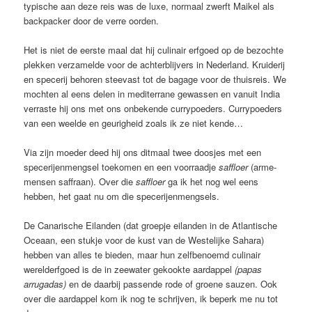
typische aan deze reis was de luxe, normaal zwerft Maikel als
backpacker door de verre oorden.
Het is niet de eerste maal dat hij culinair erfgoed op de bezochte
plekken verzamelde voor de achterblijvers in Nederland. Kruiderij
en specerij behoren steevast tot de bagage voor de thuisreis. We
mochten al eens delen in mediterrane gewassen en vanuit India
verraste hij ons met ons onbekende currypoeders. Currypoeders
van een weelde en geurigheid zoals ik ze niet kende…
Via zijn moeder deed hij ons ditmaal twee doosjes met een
specerijenmengsel toekomen en een voorraadje
saffloer
(arme-
mensen saffraan). Over die
saffloer
ga ik het nog wel eens
hebben, het gaat nu om die specerijenmengsels.
De Canarische Eilanden (dat groepje eilanden in de Atlantische
Oceaan, een stukje voor de kust van de Westelijke Sahara)
hebben van alles te bieden, maar hun zelfbenoemd culinair
werelderfgoed is de in zeewater gekookte aardappel
(papas
arrugadas)
en de daarbij passende rode of groene sauzen. Ook
over die aardappel kom ik nog te schrijven, ik beperk me nu tot