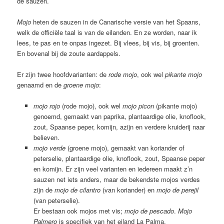
de sauzen.
Mojo
heten de sauzen in de Canarische versie van het Spaans,
welk de officiële taal is van de eilanden. En ze worden, naar ik
lees, te pas en te onpas ingezet. Bij vlees, bij vis, bij groenten.
En bovenal bij de zoute aardappels.
Er zijn twee hoofdvarianten: de
rode mojo
, ook wel
pikante mojo
genaamd en de
groene mojo
:
mojo rojo
(rode mojo), ook wel
mojo picon
(pikante mojo)
genoemd, gemaakt van paprika, plantaardige olie, knoflook,
zout, Spaanse peper, komijn, azijn en verdere kruiderij naar
believen.
mojo verde
(groene mojo), gemaakt van koriander of
peterselie, plantaardige olie, knoflook, zout, Spaanse peper
en komijn. Er zijn veel varianten en iedereen maakt z’n
sauzen net iets anders, maar de bekendste mojos verdes
zijn de
mojo de cilantro
(van koriander) en
mojo de perejil
(van peterselie).
Er bestaan ook mojos met vis;
mojo de pescado
.
Mojo
Palmero
is specifiek van het eiland La Palma.