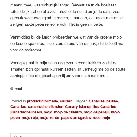
maand mee, waarschijnlijk langer. Bewaar ze in de koelkast.
Uiteindelijk zal de olie zich afscheiden en dien je de saus voor
gebruik weer even glad te roeren, maar ach, dat moet met onze
zelfgemaakte peterselieolie ook. Het is geen moeite.
Vanmiddag bij de lunch probeerden we wat van de groene mojo
op koude spareribs. Heel verrassend van smaak, dat belooft wat
voor de toekomst…
Voorlopig laat ik mijn saus nog even verder trekken zodat de
smaken zich optimaal kunnen zetten. Ik verheug me op de zoute
aardappeltjes die geschapen lijken voor deze sauzen…
© paul
Posted in
productinformatie
,
sauzen
|
Tagged
Canariae Insulae
,
Canarias
,
canarische eilanden
,
Canary Islands
,
Îles Canaries
,
Kanarische Inseln
,
mojo
,
mojo de cilantro
,
mojo de perejil
,
mojo
picon
,
mojo rojo
,
mojo verde
,
papas arrugadas
,
rode mojo
S