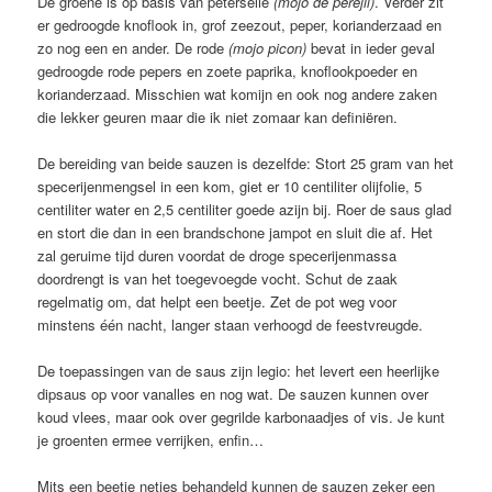
De groene is op basis van peterselie
(mojo de perejil)
. Verder zit
er gedroogde knoflook in, grof zeezout, peper, korianderzaad en
zo nog een en ander. De rode
(mojo picon)
bevat in ieder geval
gedroogde rode pepers en zoete paprika, knoflookpoeder en
korianderzaad. Misschien wat komijn en ook nog andere zaken
die lekker geuren maar die ik niet zomaar kan definiëren.
De bereiding van beide sauzen is dezelfde: Stort 25 gram van het
specerijenmengsel in een kom, giet er 10 centiliter olijfolie, 5
centiliter water en 2,5 centiliter goede azijn bij. Roer de saus glad
en stort die dan in een brandschone jampot en sluit die af. Het
zal geruime tijd duren voordat de droge specerijenmassa
doordrengt is van het toegevoegde vocht. Schut de zaak
regelmatig om, dat helpt een beetje. Zet de pot weg voor
minstens één nacht, langer staan verhoogd de feestvreugde.
De toepassingen van de saus zijn legio: het levert een heerlijke
dipsaus op voor vanalles en nog wat. De sauzen kunnen over
koud vlees, maar ook over gegrilde karbonaadjes of vis. Je kunt
je groenten ermee verrijken, enfin…
Mits een beetje netjes behandeld kunnen de sauzen zeker een