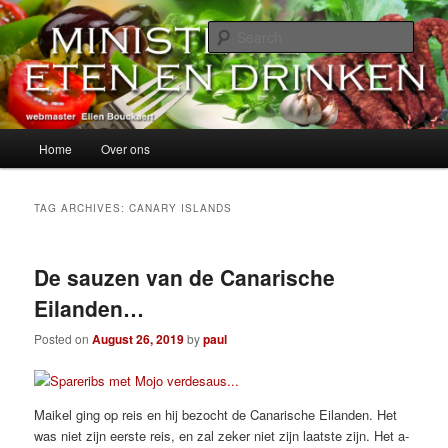
Skip
Skip
alles over eten, drinken en andere genoegens…
to
to
Sear
primary
secondary
content
content
Ministerie van Eten en Drinken
Main
Home
Over ons
menu
TAG ARCHIVES:
CANARY ISLANDS
De sauzen van de Canarische
Eilanden…
Posted on
August 26, 2019
by
paul
Maikel ging op reis en hij bezocht de Canarische Eilanden. Het
was niet zijn eerste reis, en zal zeker niet zijn laatste zijn. Het a-