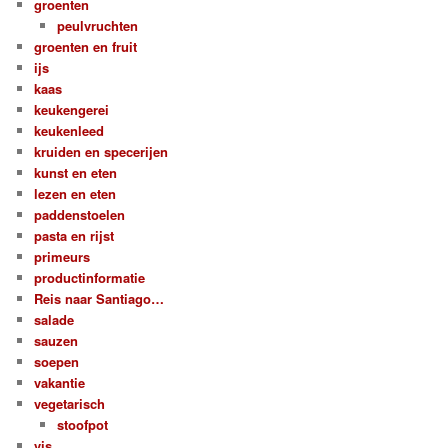
groenten
peulvruchten
groenten en fruit
ijs
kaas
keukengerei
keukenleed
kruiden en specerijen
kunst en eten
lezen en eten
paddenstoelen
pasta en rijst
primeurs
productinformatie
Reis naar Santiago…
salade
sauzen
soepen
vakantie
vegetarisch
stoofpot
vis