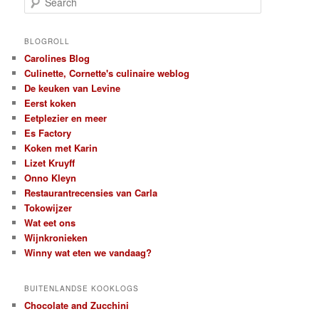
e
a
r
BLOGROLL
c
Carolines Blog
h
Culinette, Cornette's culinaire weblog
De keuken van Levine
Eerst koken
Eetplezier en meer
Es Factory
Koken met Karin
Lizet Kruyff
Onno Kleyn
Restaurantrecensies van Carla
Tokowijzer
Wat eet ons
Wijnkronieken
Winny wat eten we vandaag?
BUITENLANDSE KOOKLOGS
Chocolate and Zucchini