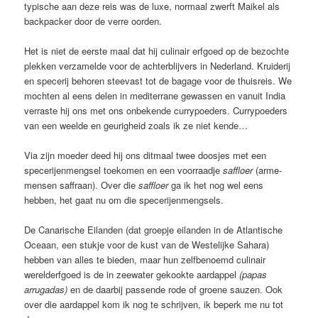
typische aan deze reis was de luxe, normaal zwerft Maikel als
backpacker door de verre oorden.
Het is niet de eerste maal dat hij culinair erfgoed op de bezochte
plekken verzamelde voor de achterblijvers in Nederland. Kruiderij
en specerij behoren steevast tot de bagage voor de thuisreis. We
mochten al eens delen in mediterrane gewassen en vanuit India
verraste hij ons met ons onbekende currypoeders. Currypoeders
van een weelde en geurigheid zoals ik ze niet kende…
Via zijn moeder deed hij ons ditmaal twee doosjes met een
specerijenmengsel toekomen en een voorraadje
saffloer
(arme-
mensen saffraan). Over die
saffloer
ga ik het nog wel eens
hebben, het gaat nu om die specerijenmengsels.
De Canarische Eilanden (dat groepje eilanden in de Atlantische
Oceaan, een stukje voor de kust van de Westelijke Sahara)
hebben van alles te bieden, maar hun zelfbenoemd culinair
werelderfgoed is de in zeewater gekookte aardappel
(papas
arrugadas)
en de daarbij passende rode of groene sauzen. Ook
over die aardappel kom ik nog te schrijven, ik beperk me nu tot