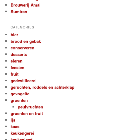
Brouwerij Amai
Sumiran
CATEGORIES
bier
brood en gebak
conserveren
desserts
eieren
feesten
fruit
gedestilleerd
geruchten, roddels en achterklap
gevogelte
groenten
peulvruchten
groenten en fruit
ijs
kaas
keukengerei
keukenleed