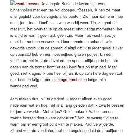
De Jongste Bediende kwam hier even
binnenhollen met een tas vol doosjes. “Bessen, ik heb ze maar
snel geplukt voor de vogels alles opeten. Zie maar wat je er mee
doet, jam, taart. Doei”… en weg was hij weer. Tja, zo gaat dat
met fruit, het overvalt je op de meest ongunstige momenten; het
is altijd te warm, geen tijd, geen zin. Maar fruit wacht niet, je
moet het meteen verwerken. Door schade en schande wijs
geworden zorg ik in de zomertijd altijd dat ik in ieder geval suiker
op voorraad heb en een hoeveelheid glazen potjes. En een
ventilator; het is of de duvel ermee speelt, altijd op de heetste
dagen van de zomer komt er een berg fruit op mijn pad. Maar
goed, niet klagen, ik ben heel blij als ik op zo’n hete dag een zak
met bessen krijg of een
plantage frambozen
langs mijn
wandelpad vind.
Jam maken dus, bij 30 graden! Ik moest alleen even goed
nadenken wat en hoe; het is al lang geleden dat ik zwarte bessen
tot jam verwerkte. Met pitjes? Gelei maken? Aalbessen en
zwarte bessen door elkaar gebruiken? Ach, te weinig tijd en te
warm om er een groot punt van te maken. Paul verwijderde,
zittend voor de ventilator, met een engelengeduld de steeltjes en