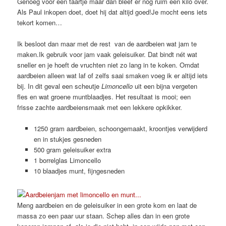
Genoeg voor een taartje maar dan bleef er nog ruim een kilo over.
Als Paul inkopen doet, doet hij dat altijd goed!Je mocht eens iets
tekort komen…
Ik besloot dan maar met de rest van de aardbeien wat jam te
maken.Ik gebruik voor jam vaak geleisuiker. Dat bindt nét wat
sneller en je hoeft de vruchten niet zo lang in te koken. Omdat
aardbeien alleen wat laf of zelfs saai smaken voeg ik er altijd iets
bij. In dit geval een scheutje
Limoncello
uit een bijna vergeten
fles en wat groene muntblaadjes. Het resultaat is mooi; een
frisse zachte aardbeiensmaak met een lekkere opkikker.
1250 gram aardbeien, schoongemaakt, kroontjes verwijderd
en in stukjes gesneden
500 gram geleisuiker extra
1 borrelglas Limoncello
10 blaadjes munt, fijngesneden
Meng aardbeien en de geleisuiker in een grote kom en laat de
massa zo een paar uur staan. Schep alles dan in een grote