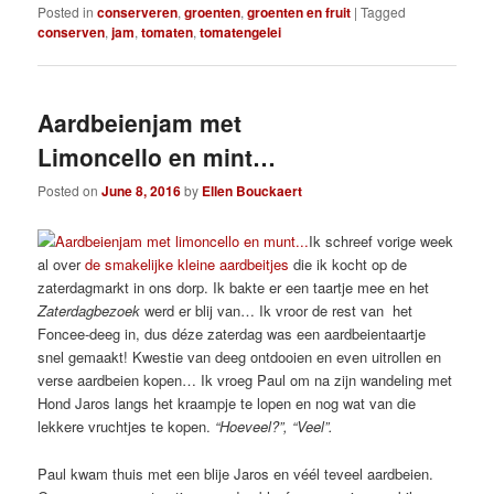
Posted in
conserveren
,
groenten
,
groenten en fruit
|
Tagged
conserven
,
jam
,
tomaten
,
tomatengelei
Aardbeienjam met
Limoncello en mint…
Posted on
June 8, 2016
by
Ellen Bouckaert
Ik schreef vorige week
al over
de smakelijke kleine aardbeitjes
die ik kocht op de
zaterdagmarkt in ons dorp. Ik bakte er een taartje mee en het
Zaterdagbezoek
werd er blij van… Ik vroor de rest van het
Foncee-deeg in, dus déze zaterdag was een aardbeientaartje
snel gemaakt! Kwestie van deeg ontdooien en even uitrollen en
verse aardbeien kopen… Ik vroeg Paul om na zijn wandeling met
Hond Jaros langs het kraampje te lopen en nog wat van die
lekkere vruchtjes te kopen.
“Hoeveel?”, “Veel”.
Paul kwam thuis met een blije Jaros en véél teveel aardbeien.