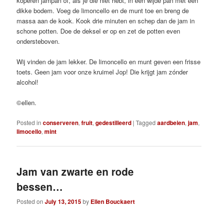
koperen jampan of, als je die niet hebt, in een wijde pan met een
dikke bodem. Voeg de limoncello en de munt toe en breng de
massa aan de kook. Kook drie minuten en schep dan de jam in
schone potten. Doe de deksel er op en zet de potten even
ondersteboven.
Wij vinden de jam lekker. De limoncello en munt geven een frisse
toets. Geen jam voor onze kruimel Jop! Die krijgt jam zónder
alcohol!
©ellen.
Posted in
conserveren
,
fruit
,
gedestilleerd
|
Tagged
aardbeien
,
jam
,
limocello
,
mint
Jam van zwarte en rode
bessen…
Posted on
July 13, 2015
by
Ellen Bouckaert