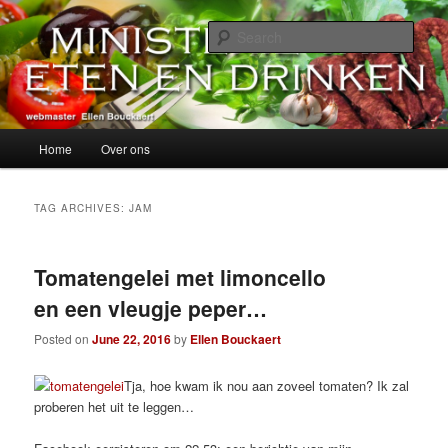
Skip
Skip
alles over eten, drinken en andere genoegens…
to
to
Sear
primary
secondary
content
content
Ministerie van Eten en Drinken
Main
Home
Over ons
menu
TAG ARCHIVES:
JAM
Tomatengelei met limoncello
en een vleugje peper…
Posted on
June 22, 2016
by
Ellen Bouckaert
Tja, hoe kwam ik nou aan zoveel tomaten? Ik zal
proberen het uit te leggen…