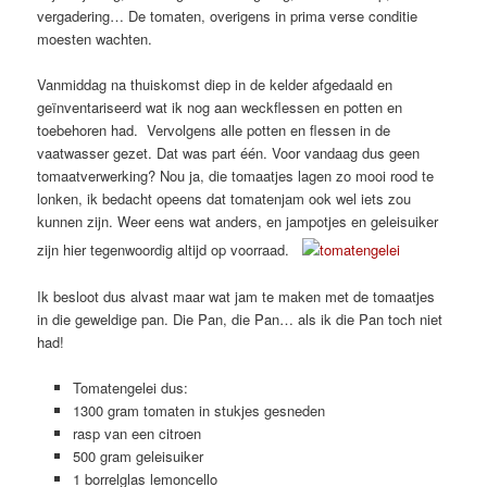
vergadering… De tomaten, overigens in prima verse conditie
moesten wachten.
Vanmiddag na thuiskomst diep in de kelder afgedaald en
geïnventariseerd wat ik nog aan weckflessen en potten en
toebehoren had. Vervolgens alle potten en flessen in de
vaatwasser gezet. Dat was part één. Voor vandaag dus geen
tomaatverwerking? Nou ja, die tomaatjes lagen zo mooi rood te
lonken, ik bedacht opeens dat tomatenjam ook wel iets zou
kunnen zijn. Weer eens wat anders, en jampotjes en geleisuiker
zijn hier tegenwoordig altijd op voorraad.
Ik besloot dus alvast maar wat jam te maken met de tomaatjes
in die geweldige pan. Die Pan, die Pan… als ik die Pan toch niet
had!
Tomatengelei dus:
1300 gram tomaten in stukjes gesneden
rasp van een citroen
500 gram geleisuiker
1 borrelglas lemoncello