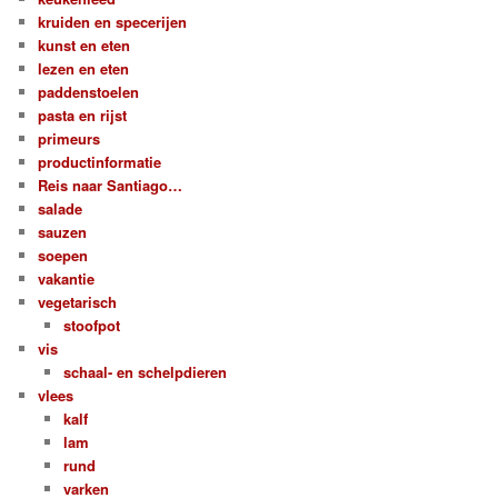
kruiden en specerijen
kunst en eten
lezen en eten
paddenstoelen
pasta en rijst
primeurs
productinformatie
Reis naar Santiago…
salade
sauzen
soepen
vakantie
vegetarisch
stoofpot
vis
schaal- en schelpdieren
vlees
kalf
lam
rund
varken