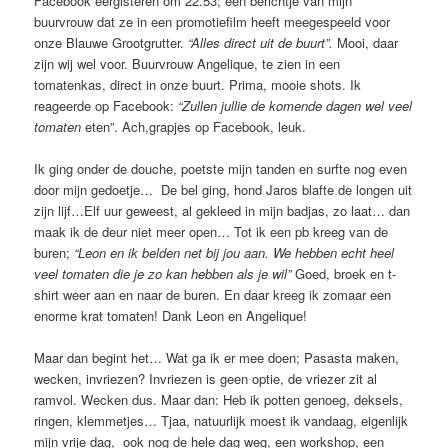
Facebook eergisteren om 22.53; een berichtje van mijn
buurvrouw dat ze in een promotiefilm heeft meegespeeld voor
onze Blauwe Grootgrutter.
“Alles direct uit de buurt”.
Mooi, daar
zijn wij wel voor. Buurvrouw Angelique, te zien in een
tomatenkas, direct in onze buurt. Prima, mooie shots. Ik
reageerde op Facebook:
“Zullen jullie de komende dagen wel veel
tomaten
eten”. Ach,grapjes op Facebook, leuk.
Ik ging onder de douche, poetste mijn tanden en surfte nog even
door mijn gedoetje… De bel ging, hond Jaros blafte de longen uit
zijn lijf…Elf uur geweest, al gekleed in mijn badjas, zo laat… dan
maak ik de deur niet meer open… Tot ik een pb kreeg van de
buren;
“Leon en ik belden net bij jou aan. We hebben echt heel
veel tomaten die je zo kan hebben als je wil”
Goed, broek en t-
shirt weer aan en naar de buren. En daar kreeg ik zomaar een
enorme krat tomaten! Dank Leon en Angelique!
Maar dan begint het… Wat ga ik er mee doen; Pasasta maken,
wecken, invriezen? Invriezen is geen optie, de vriezer zit al
ramvol. Wecken dus. Maar dan: Heb ik potten genoeg, deksels,
ringen, klemmetjes… Tjaa, natuurlijk moest ik vandaag, eigenlijk
mijn vrije dag, ook nog de hele dag weg, een workshop, een