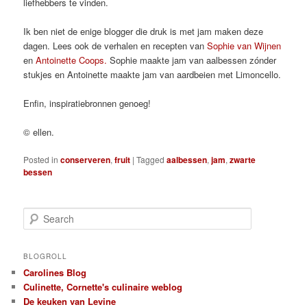
liefhebbers te vinden.
Ik ben niet de enige blogger die druk is met jam maken deze
dagen. Lees ook de verhalen en recepten van
Sophie van Wijnen
en
Antoinette Coops.
Sophie maakte jam van aalbessen zónder
stukjes en Antoinette maakte jam van aardbeien met Limoncello.
Enfin, inspiratiebronnen genoeg!
© ellen.
Posted in
conserveren
,
fruit
|
Tagged
aalbessen
,
jam
,
zwarte
bessen
S
e
a
r
BLOGROLL
c
Carolines Blog
h
Culinette, Cornette's culinaire weblog
De keuken van Levine