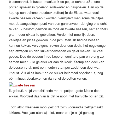
bloemaanzet. Intussen maakte ik de potjes schoon.(Schone
potten spoelen in gloeiend sodawater en naspoelen. Dan op de
kop op een schone theedoek zetten) In de Elzas, waar veel
zwarte bessen verwerkt worden, verwijdert men soms de pitjes
met de aangeslepen punt van een ganzenveer; dat ging ons echt
te ver! Ik besloot gewoon de rode en zwarte bessen, samen 2500
gram, door elkaar te gebruiken. Verder niet moeilijk doen,
velletjes en pitjes gewoon in de jam laten. Ik had de bessen
kunnen koken, vervolgens zeven door een doek, het opgevangen
sap afwegen en dan suiker toevoegen en gelei maken. Te veel
gedoe. Doe de bessen in de koperen confiture-pan en breng ze
samen met 1 kilo geleisuiker aan de kook. Stamp een deel van
de bessen stuk met een houten stamper zodat een deel wat
kneust. Als alles kookt en de suiker helemaal opgelost is, nog
één minuut doorkoken en dan snel de potten vullen.
Ik gebruik altijd verschillende maten potjes, grote kleine door
elkaar. Voordeel daarvan is dat je nooit met halfvolle potten zit.
Toch altijd weer een mooi gezicht zo’n voorraadje zelfgemaakt
lekkers. Veel jam eten wij niet, maar er zijn altijd genoeg