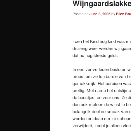
Wijngaardslak
Posted on
June 3, 2006
by
Ellen Bo
Toen het Kind nog kind was en
druilerig weer werden wijngaar
dat nu nog steeds geldt.
In een ver verleden besloten 
moest om ze ten burele van he
gemakkelijk. Het bereiden was 
prettig. Met name het ontslij
de beestjes, en voor ons. Ze d
dan ook meteen de winst te beh
belangrijk deel de smaak van 
worden ontdaan om ze schoon t
verwijderd, zodat je alleen vle