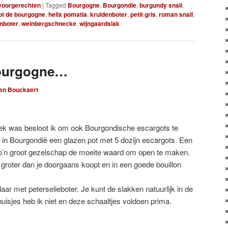
voorgerechten
|
Tagged
Bourgogne
,
Bourgondie
,
burgundy snail
,
ot de bourgogne
,
helix pomatia
,
kruidenboter
,
petit gris
,
roman snail
,
nboter
,
weinbergschnecke
,
wijngaardslak
Bourgogne…
len Bouckaert
k was besloot ik om ook Bourgondische escargots te
 in Bourgondië een glazen pot met 5 dozijn escargots. Een
zo’n groot gezelschap de moeite waard om open te maken.
groter dan je doorgaans koopt en in een goede bouillon
ar met peterselieboter. Je kunt de slakken natuurlijk in de
uisjes heb ik niet en deze schaaltjes voldoen prima.