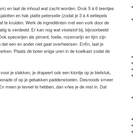
m) en laat de inhoud wat zacht worden. Druk 5 à 6 teentjes
alotten en hak platte peterselie (zodat je 3 à 4 eetlepels
af te kruiden. Werk de ingrediënten met een vork door de
atig is verdeeld. Er kan nog wat vloeistof bij, bijvoorbeeld
k specerijen als piment, foelie, rozemarijn en tijm zijn
 dat een en ander niet gaat overheersen. Enfin, laat je
ken. Plaats de boter enige uren in de koelkast zodat de
 voor je slakken, je drapeert ook een klontje op je biefstuk,
karbonade of op je gebakken paddenstoelen. Desnoods smeer
 En meen je teveel te hebben, dan vries je de rest in. Dat