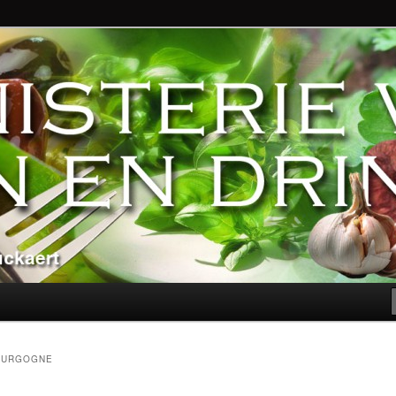
ndere genoegens…
n Eten en Drinken
OURGOGNE