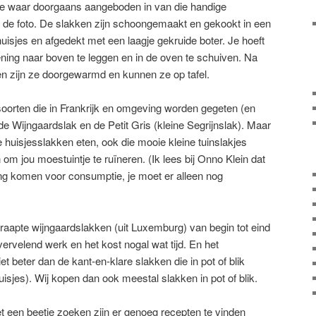
de waar doorgaans aangeboden in van die handige
p de foto. De slakken zijn schoongemaakt en gekookt in een
 huisjes en afgedekt met een laagje gekruide boter. Je hoeft
ning naar boven te leggen en in de oven te schuiven. Na
den zijn ze doorgewarmd en kunnen ze op tafel.
ensoorten die in Frankrijk en omgeving worden gegeten (en
e Wijngaardslak en de Petit Gris (kleine Segrijnslak). Maar
se huisjesslakken eten, ook die mooie kleine tuinslakjes
 om jou moestuintje te ruïneren. (Ik lees bij Onno Klein dat
g komen voor consumptie, je moet er alleen nog
aapte wijngaardslakken (uit Luxemburg) van begin tot eind
vervelend werk en het kost nogal wat tijd. En het
iet beter dan de kant-en-klare slakken die in pot of blik
jes). Wij kopen dan ook meestal slakken in pot of blik.
et een beetje zoeken zijn er genoeg recepten te vinden