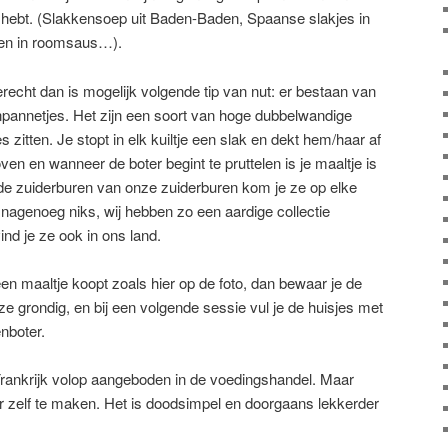
ig hebt. (Slakkensoep uit Baden-Baden, Spaanse slakjes in
ken in roomsaus…).
recht dan is mogelijk volgende tip van nut: er bestaan van
pannetjes. Het zijn een soort van hoge dubbelwandige
s zitten. Je stopt in elk kuiltje een slak en dekt hem/haar af
en en wanneer de boter begint te pruttelen is je maaltje is
 de zuiderburen van onze zuiderburen kom je ze op elke
nagenoeg niks, wij hebben zo een aardige collectie
nd je ze ook in ons land.
n maaltje koopt zoals hier op de foto, dan bewaar je de
 ze grondig, en bij een volgende sessie vul je de huisjes met
enboter.
Frankrijk volop aangeboden in de voedingshandel. Maar
r zelf te maken. Het is doodsimpel en doorgaans lekkerder