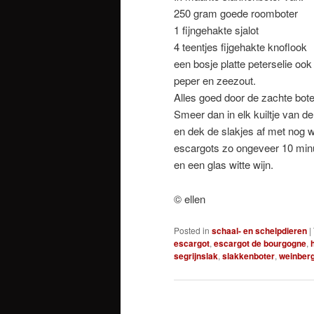
250 gram goede roomboter
1 fijngehakte sjalot
4 teentjes fijgehakte knoflook
een bosje platte peterselie ook 
peper en zeezout.
Alles goed door de zachte bot
Smeer dan in elk kuiltje van d
en dek de slakjes af met nog 
escargots zo ongeveer 10 minu
en een glas witte wijn.
© ellen
Posted in
schaal- en schelpdieren
|
escargot
,
escargot de bourgogne
,
segrijnslak
,
slakkenboter
,
weinber