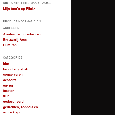
NIET OVER ETEN, MAAR TOCH...
Mijn foto's op Flickr
PRODUCTINFORMATIE EN
ADRESSEN
Aziatische ingredienten
Brouwerij Amai
Sumiran
CATEGORIES
bier
brood en gebak
conserveren
desserts
eieren
feesten
fruit
gedestilleerd
geruchten, roddels en
achterklap