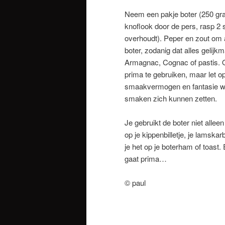
Neem een pakje boter (250 gra
knoflook door de pers, rasp 2 sj
overhoudt). Peper en zout om 
boter, zodanig dat alles gelijkm
Armagnac, Cognac of pastis. Oo
prima te gebruiken, maar let op
smaakvermogen en fantasie wer
smaken zich kunnen zetten.
Je gebruikt de boter niet alleen
op je kippenbilletje, je lams
je het op je boterham of toast.
gaat prima…
© paul