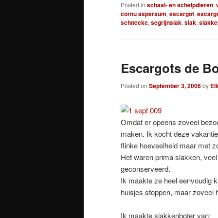
Posted in
schaal- en schelpdieren
,
cornu aspersum
,
escargot
,
escarg
schnecke
,
segrijnslak
,
slak
,
slakke
Escargots de 
Posted on
September 3, 2006
by
El
Omdat er opeens zoveel bezoe
maken. Ik kocht deze vakantie
flinke hoeveelheid maar met 
Het waren prima slakken, veel 
geconserveerd.
Ik maakte ze heel eenvoudig kla
huisjes stoppen, maar zoveel h
Ik maakte slakkenboter van: