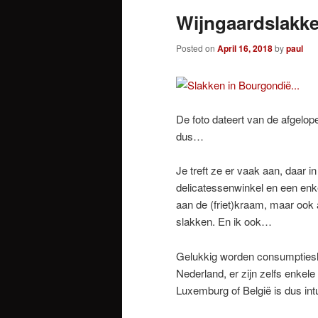
Wijngaardslak
Posted on
April 16, 2018
by
paul
De foto dateert van de afgelo
dus…
Je treft ze er vaak aan, daar in
delicatessenwinkel en een enkel
aan de (friet)kraam, maar ook 
slakken. En ik ook…
Gelukkig worden consumptiesl
Nederland, er zijn zelfs enkele 
Luxemburg of België is dus in