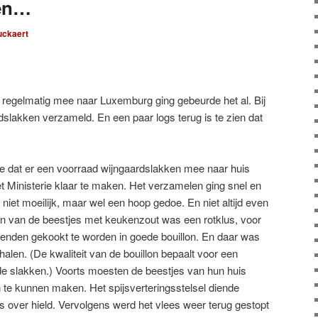
ken…
uckaert
 regelmatig mee naar Luxemburg ging gebeurde het al. Bij
dslakken verzameld. En een paar logs terug is te zien dat
we dat er een voorraad wijngaardslakken mee naar huis
t Ministerie klaar te maken. Het verzamelen ging snel en
niet moeilijk, maar wel een hoop gedoe. En niet altijd even
men van de beestjes met keukenzout was een rotklus, voor
ienden gekookt te worden in goede bouillon. En daar was
alen. (De kwaliteit van de bouillon bepaalt voor een
de slakken.) Voorts moesten de beestjes van hun huis
e kunnen maken. Het spijsverteringsstelsel diende
es over hield. Vervolgens werd het vlees weer terug gestopt