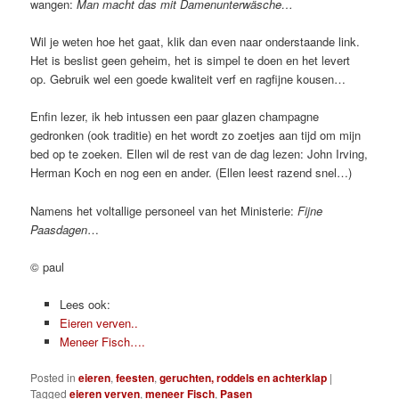
wangen:
Man macht das mit Damenunterwäsche…
Wil je weten hoe het gaat, klik dan even naar onderstaande link.
Het is beslist geen geheim, het is simpel te doen en het levert
op. Gebruik wel een goede kwaliteit verf en ragfijne kousen…
Enfin lezer, ik heb intussen een paar glazen champagne
gedronken (ook traditie) en het wordt zo zoetjes aan tijd om mijn
bed op te zoeken. Ellen wil de rest van de dag lezen: John Irving,
Herman Koch en nog een en ander. (Ellen leest razend snel…)
Namens het voltallige personeel van het Ministerie:
Fijne
Paasdagen
…
© paul
Lees ook:
Eieren verven..
Meneer Fisch….
Posted in
eieren
,
feesten
,
geruchten, roddels en achterklap
|
Tagged
eieren verven
,
meneer Fisch
,
Pasen