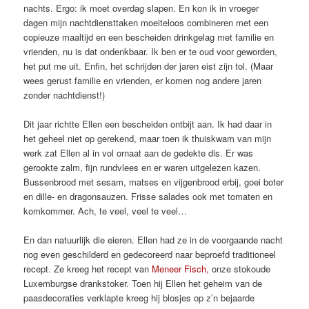
nachts. Ergo: ik moet overdag slapen. En kon ik in vroeger
dagen mijn nachtdiensttaken moeiteloos combineren met een
copieuze maaltijd en een bescheiden drinkgelag met familie en
vrienden, nu is dat ondenkbaar. Ik ben er te oud voor geworden,
het put me uit. Enfin, het schrijden der jaren eist zijn tol. (Maar
wees gerust familie en vrienden, er komen nog andere jaren
zonder nachtdienst!)
Dit jaar richtte Ellen een bescheiden ontbijt aan. Ik had daar in
het geheel niet op gerekend, maar toen ik thuiskwam van mijn
werk zat Ellen al in vol ornaat aan de gedekte dis. Er was
gerookte zalm, fijn rundvlees en er waren uitgelezen kazen.
Bussenbrood met sesam, matses en vijgenbrood erbij, goei boter
en dille- en dragonsauzen. Frisse salades ook met tomaten en
komkommer. Ach, te veel, veel te veel…
En dan natuurlijk die eieren. Ellen had ze in de voorgaande nacht
nog even geschilderd en gedecoreerd naar beproefd traditioneel
recept. Ze kreeg het recept van
Meneer Fisch,
onze stokoude
Luxemburgse drankstoker. Toen hij Ellen het geheim van de
paasdecoraties verklapte kreeg hij blosjes op z’n bejaarde