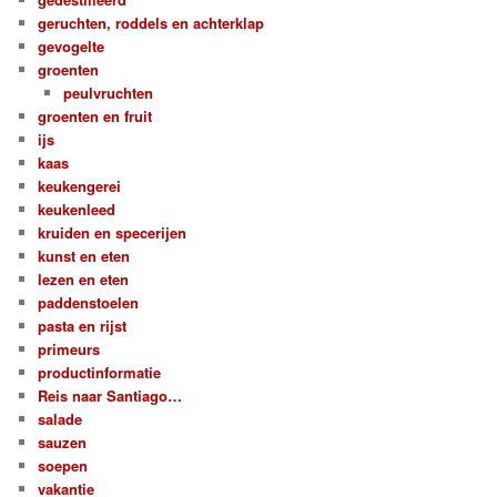
geruchten, roddels en achterklap
gevogelte
groenten
peulvruchten
groenten en fruit
ijs
kaas
keukengerei
keukenleed
kruiden en specerijen
kunst en eten
lezen en eten
paddenstoelen
pasta en rijst
primeurs
productinformatie
Reis naar Santiago…
salade
sauzen
soepen
vakantie