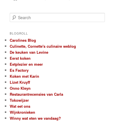
S
e
a
r
BLOGROLL
c
Carolines Blog
h
Culinette, Cornette's culinaire weblog
De keuken van Levine
Eerst koken
Eetplezier en meer
Es Factory
Koken met Karin
Lizet Kruyff
Onno Kleyn
Restaurantrecensies van Carla
Tokowijzer
Wat eet ons
Wijnkronieken
Winny wat eten we vandaag?