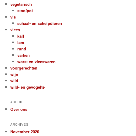
vegetarisch
stoofpot
vis
schaal- en schelpdieren
vlees
kalf
lam
rund
varken
worst en vleeswaren
voorgerechten
wijn
wild
wild- en gevogelte
ARCHIEF
Over ons
ARCHIVES
November 2020