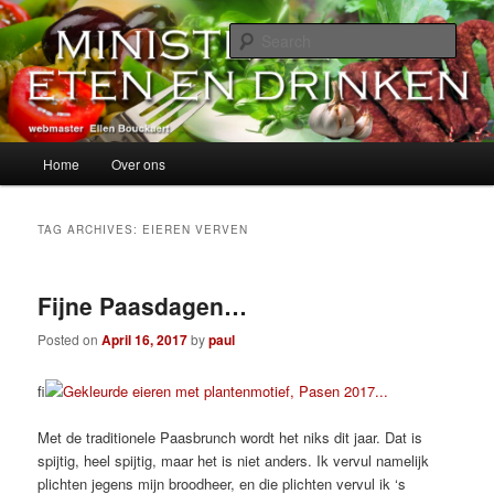
Skip
Skip
alles over eten, drinken en andere genoegens…
to
to
Sear
primary
secondary
content
content
Ministerie van Eten en Drinken
Main
Home
Over ons
menu
TAG ARCHIVES:
EIEREN VERVEN
Fijne Paasdagen…
Posted on
April 16, 2017
by
paul
fi
Met de traditionele Paasbrunch wordt het niks dit jaar. Dat is
spijtig, heel spijtig, maar het is niet anders. Ik vervul namelijk
plichten jegens mijn broodheer, en die plichten vervul ik ‘s